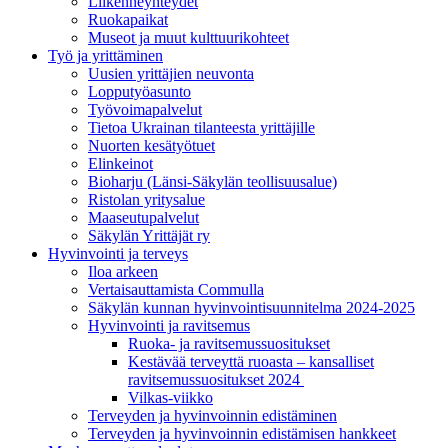
Liikenneyhteydet
Ruokapaikat
Museot ja muut kulttuurikohteet
Työ ja yrittä­minen
Uusien yrittäjien neuvonta
Lopputyöasunto
Työvoimapalvelut
Tietoa Ukrainan tilanteesta yrittäjille
Nuorten kesätyötuet
Elinkeinot
Bioharju (Länsi-Säkylän teollisuusalue)
Ristolan yritysalue
Maaseutupalvelut
Säkylän Yrittäjät ry
Hyvinvointi ja terveys
Iloa arkeen
Vertaisauttamista Commulla
Säkylän kunnan hyvinvointisuunnitelma 2024-2025
Hyvinvointi ja ravitsemus
Ruoka- ja ravitsemussuositukset
Kestävää terveyttä ruoasta – kansalliset
ravitsemussuositukset 2024
Vilkas-viikko
Terveyden ja hyvinvoinnin edistäminen
Terveyden ja hyvinvoinnin edistämisen hankkeet