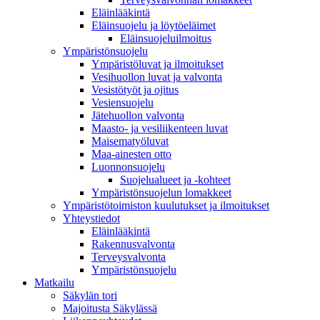
Eläinlääkintä
Eläinsuojelu ja löytöeläimet
Eläinsuojeluilmoitus
Ympäristönsuojelu
Ympäristöluvat ja ilmoitukset
Vesihuollon luvat ja valvonta
Vesistötyöt ja ojitus
Vesiensuojelu
Jätehuollon valvonta
Maasto- ja vesiliikenteen luvat
Maisematyöluvat
Maa-ainesten otto
Luonnonsuojelu
Suojelualueet ja -kohteet
Ympäristönsuojelun lomakkeet
Ympäristötoimiston kuulutukset ja ilmoitukset
Yhteystiedot
Eläinlääkintä
Rakennusvalvonta
Terveysvalvonta
Ympäristönsuojelu
Mat­kailu
Säkylän tori
Majoitusta Säkylässä