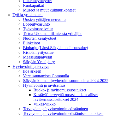
Liikenneyhteydet
Ruokapaikat
Museot ja muut kulttuurikohteet
Työ ja yrittä­minen
Uusien yrittäjien neuvonta
Lopputyöasunto
Työvoimapalvelut
Tietoa Ukrainan tilanteesta yrittäjille
Nuorten kesätyötuet
Elinkeinot
Bioharju (Länsi-Säkylän teollisuusalue)
Ristolan yritysalue
Maaseutupalvelut
Säkylän Yrittäjät ry
Hyvinvointi ja terveys
Iloa arkeen
Vertaisauttamista Commulla
Säkylän kunnan hyvinvointisuunnitelma 2024-2025
Hyvinvointi ja ravitsemus
Ruoka- ja ravitsemussuositukset
Kestävää terveyttä ruoasta – kansalliset
ravitsemussuositukset 2024
Vilkas-viikko
Terveyden ja hyvinvoinnin edistäminen
Terveyden ja hyvinvoinnin edistämisen hankkeet