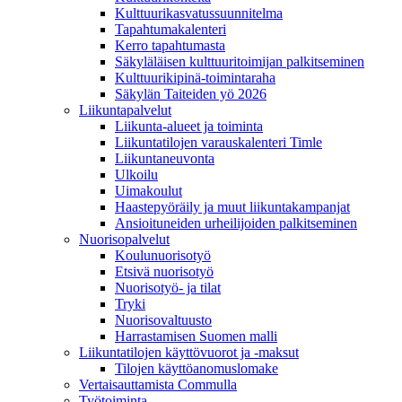
Kulttuurikasvatussuunnitelma
Tapahtumakalenteri
Kerro tapahtumasta
Säkyläläisen kulttuuritoimijan palkitseminen
Kulttuurikipinä-toimintaraha
Säkylän Taiteiden yö 2026
Liikuntapalvelut
Liikunta-alueet ja toiminta
Liikuntatilojen varauskalenteri Timle
Liikuntaneuvonta
Ulkoilu
Uimakoulut
Haastepyöräily ja muut liikuntakampanjat
Ansioituneiden urheilijoiden palkitseminen
Nuorisopalvelut
Koulunuorisotyö
Etsivä nuorisotyö
Nuorisotyö- ja tilat
Tryki
Nuorisovaltuusto
Harrastamisen Suomen malli
Liikuntatilojen käyttövuorot ja -maksut
Tilojen käyttöanomuslomake
Vertaisauttamista Commulla
Työtoiminta