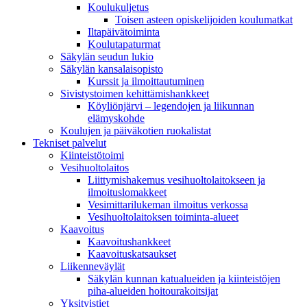
Koulukuljetus
Toisen asteen opiskelijoiden koulumatkat
Iltapäivätoiminta
Koulutapaturmat
Säkylän seudun lukio
Säkylän kansalaisopisto
Kurssit ja ilmoittautuminen
Sivistystoimen kehittämishankkeet
Köyliönjärvi – legendojen ja liikunnan
elämyskohde
Koulujen ja päiväkotien ruokalistat
Tekniset palvelut
Kiinteistötoimi
Vesihuoltolaitos
Liittymishakemus vesihuoltolaitokseen ja
ilmoituslomakkeet
Vesimittarilukeman ilmoitus verkossa
Vesihuoltolaitoksen toiminta-alueet
Kaavoitus
Kaavoitushankkeet
Kaavoituskatsaukset
Liikenneväylät
Säkylän kunnan katualueiden ja kiinteistöjen
piha-alueiden hoitourakoitsijat
Yksityistiet