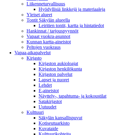
Liikenneturvallisuus
Hyödyllisiä linkkejä ja materiaaleja
Yleiset alueet
Tontit Säkylän alueella
Leiritien tontit, kartta ja hintatiedot
Hankinnat / tarjouspyynnöt
Vapaat vuokra-asunnot
Kunnan kartta-aineistot
Peltojen vuokraus
Vapaa-aika­palvelut
Kirjasto
Kirjaston aukioloajat
Kirjaston henkilökunta
Kirjaston palvelut
Lapset ja nuoret
Lehdet
E-aineistot
Näyttely-, tapahtuma- ja kokoustilat
Satakirjastot
Uutuudet
Kulttuuri
Säkylän kansallispuvut
Kotiseutuarkisto
Kuvataide
Kulttuurikohteita