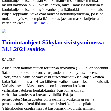
koulukuljetuksissa otetaan valtakunnallisen suosituksen mukaan
maskit käyttöön jo 6. luokasta lähtien, mikäli samassa koulussa tai
koulukuljetuksissa on myös vanhempia ikäluokkia. 6.-luokkalaisille
kuljetusoppilaille, jotka ovat mukana koulukuljetuksissa, jossa on
mukana myös vanhempia ikäluokkia, jaetaan maskit kuljetusta
varten erikseen….
Lue lisää »
Toimintaohjeet Säkylän sivistystoimessa
31.1.2021 saakka
8.1.2021
Alueellinen tartuntatautien torjunnan työryhmä (ATTR) on todennut
Satakunnan olevan koronaviruspandemian kiihtymisvaiheessa.
Työryhmä suosittelee vakavasti suu-nenäsuojuksen laajaa käyttöä
koko Satakunnassa THL:n kiihtymisvaiheen suosituksen mukaisesti.
VarhaiskasvatusMaskisuositus on laajennettu koskemaan
varhaiskasvatuksen henkilökuntaa. Kasvomaskin voi
varhaiskasvatuksessa korvata visiirillä. Esi- ja
perusopetusMaskisuositus on laajennettu koskemaan esi- ja
perusopetuksen henkilökuntaa sekä yhteiskoulun oppilaita.
Yhteiskoulun oppilaat saavat kasvomaskit koulusta erillisen