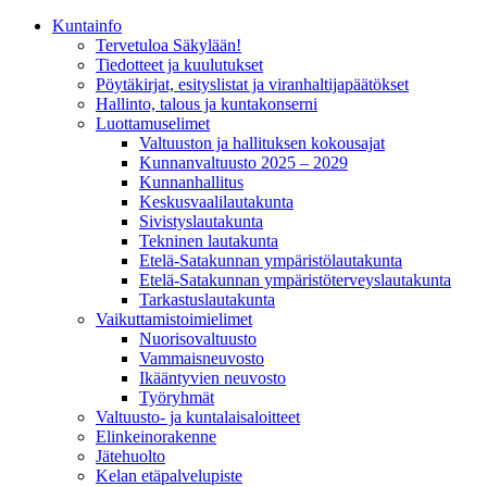
Kunta­info
Tervetuloa Säkylään!
Tiedotteet ja kuulutukset
Pöytäkirjat, esityslistat ja viranhaltijapäätökset
Hallinto, talous ja kuntakonserni
Luottamuselimet
Valtuuston ja hallituksen kokousajat
Kunnanvaltuusto 2025 – 2029
Kunnanhallitus
Keskusvaalilautakunta
Sivistyslautakunta
Tekninen lautakunta
Etelä-Satakunnan ympäristölautakunta
Etelä-Satakunnan ympäristöterveyslautakunta
Tarkastuslautakunta
Vaikuttamistoimielimet
Nuorisovaltuusto
Vammaisneuvosto
Ikääntyvien neuvosto
Työryhmät
Valtuusto- ja kuntalaisaloitteet
Elinkeinorakenne
Jätehuolto
Kelan etäpalvelupiste