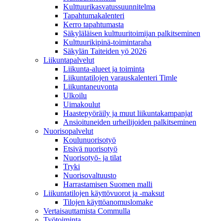
Kulttuurikasvatussuunnitelma
Tapahtumakalenteri
Kerro tapahtumasta
Säkyläläisen kulttuuritoimijan palkitseminen
Kulttuurikipinä-toimintaraha
Säkylän Taiteiden yö 2026
Liikuntapalvelut
Liikunta-alueet ja toiminta
Liikuntatilojen varauskalenteri Timle
Liikuntaneuvonta
Ulkoilu
Uimakoulut
Haastepyöräily ja muut liikuntakampanjat
Ansioituneiden urheilijoiden palkitseminen
Nuorisopalvelut
Koulunuorisotyö
Etsivä nuorisotyö
Nuorisotyö- ja tilat
Tryki
Nuorisovaltuusto
Harrastamisen Suomen malli
Liikuntatilojen käyttövuorot ja -maksut
Tilojen käyttöanomuslomake
Vertaisauttamista Commulla
Työtoiminta