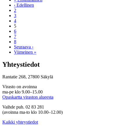
‹ Edellinen
2
3
4
5
6
7
8
Seuraava ›
Viimeinen »
Yhteystiedot
Rantatie 268, 27800 Säkylä
Virasto on avoinna
ma-pe klo 9.00–15.00
Opaskartta viraston alueesta
Vaihde puh. 02 83 281
(avoinna ma-to klo 10.00–12.00)
Kaikki yhteystiedot