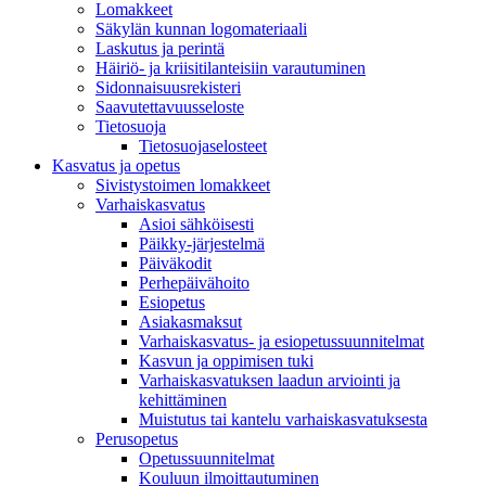
Lomakkeet
Säkylän kunnan logomateriaali
Laskutus ja perintä
Häiriö- ja kriisitilanteisiin varautuminen
Sidonnaisuusrekisteri
Saavutettavuusseloste
Tietosuoja
Tietosuojaselosteet
Kasvatus ja opetus
Sivistystoimen lomakkeet
Varhaiskasvatus
Asioi sähköisesti
Päikky-järjestelmä
Päiväkodit
Perhepäivähoito
Esiopetus
Asiakasmaksut
Varhaiskasvatus- ja esiopetussuunnitelmat
Kasvun ja oppimisen tuki
Varhaiskasvatuksen laadun arviointi ja
kehittäminen
Muistutus tai kantelu varhaiskasvatuksesta
Perusopetus
Opetussuunnitelmat
Kouluun ilmoittautuminen