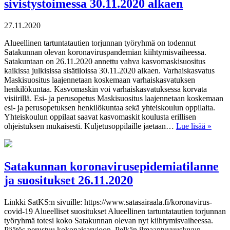
sivistystoimessa 30.11.2020 alkaen
27.11.2020
Alueellinen tartuntatautien torjunnan työryhmä on todennut
Satakunnan olevan koronaviruspandemian kiihtymisvaiheessa.
Satakuntaan on 26.11.2020 annettu vahva kasvomaskisuositus
kaikissa julkisissa sisätiloissa 30.11.2020 alkaen. Varhaiskasvatus
Maskisuositus laajennetaan koskemaan varhaiskasvatuksen
henkilökuntaa. Kasvomaskin voi varhaiskasvatuksessa korvata
visiirillä. Esi- ja perusopetus Maskisuositus laajennetaan koskemaan
esi- ja perusopetuksen henkilökuntaa sekä yhteiskoulun oppilaita.
Yhteiskoulun oppilaat saavat kasvomaskit koulusta erillisen
ohjeistuksen mukaisesti. Kuljetusoppilaille jaetaan…
Lue lisää »
Satakunnan koronavirusepidemiatilanne
ja suositukset 26.11.2020
Linkki SatKS:n sivuille: https://www.satasairaala.fi/koronavirus-
covid-19 Alueelliset suositukset Alueellinen tartuntatautien torjunnan
työryhmä totesi koko Satakunnan olevan nyt kiihtymisvaiheessa.
Päätös perustuu kokonaisarvioon. Pelkän ilmaantuvuusluvun