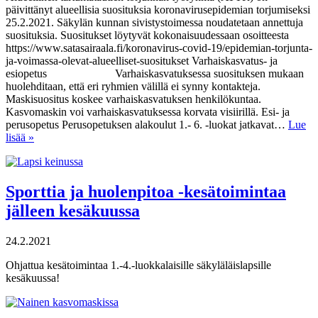
päivittänyt alueellisia suosituksia koronavirusepidemian torjumiseksi
25.2.2021. Säkylän kunnan sivistystoimessa noudatetaan annettuja
suosituksia. Suositukset löytyvät kokonaisuudessaan osoitteesta
https://www.satasairaala.fi/koronavirus-covid-19/epidemian-torjunta-
ja-voimassa-olevat-alueelliset-suositukset Varhaiskasvatus- ja
esiopetus Varhaiskasvatuksessa suosituksen mukaan
huolehditaan, että eri ryhmien välillä ei synny kontakteja.
Maskisuositus koskee varhaiskasvatuksen henkilökuntaa.
Kasvomaskin voi varhaiskasvatuksessa korvata visiirillä. Esi- ja
perusopetus Perusopetuksen alakoulut 1.- 6. -luokat jatkavat…
Lue
lisää »
Sporttia ja huolenpitoa -kesätoimintaa
jälleen kesäkuussa
24.2.2021
Ohjattua kesätoimintaa 1.-4.-luokkalaisille säkyläläislapsille
kesäkuussa!