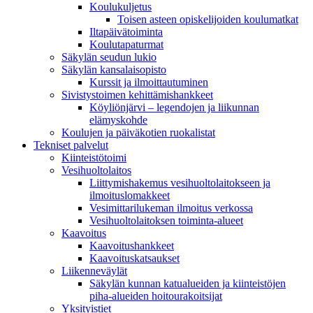
Koulukuljetus
Toisen asteen opiskelijoiden koulumatkat
Iltapäivätoiminta
Koulutapaturmat
Säkylän seudun lukio
Säkylän kansalaisopisto
Kurssit ja ilmoittautuminen
Sivistystoimen kehittämishankkeet
Köyliönjärvi – legendojen ja liikunnan
elämyskohde
Koulujen ja päiväkotien ruokalistat
Tekniset palvelut
Kiinteistötoimi
Vesihuoltolaitos
Liittymishakemus vesihuoltolaitokseen ja
ilmoituslomakkeet
Vesimittarilukeman ilmoitus verkossa
Vesihuoltolaitoksen toiminta-alueet
Kaavoitus
Kaavoitushankkeet
Kaavoituskatsaukset
Liikenneväylät
Säkylän kunnan katualueiden ja kiinteistöjen
piha-alueiden hoitourakoitsijat
Yksityistiet