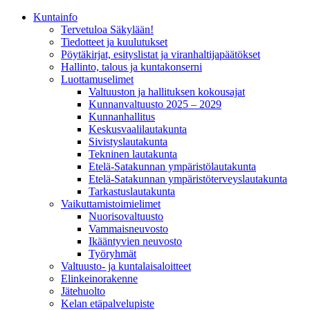
Kunta­info
Tervetuloa Säkylään!
Tiedotteet ja kuulutukset
Pöytäkirjat, esityslistat ja viranhaltijapäätökset
Hallinto, talous ja kuntakonserni
Luottamuselimet
Valtuuston ja hallituksen kokousajat
Kunnanvaltuusto 2025 – 2029
Kunnanhallitus
Keskusvaalilautakunta
Sivistyslautakunta
Tekninen lautakunta
Etelä-Satakunnan ympäristölautakunta
Etelä-Satakunnan ympäristöterveyslautakunta
Tarkastuslautakunta
Vaikuttamistoimielimet
Nuorisovaltuusto
Vammaisneuvosto
Ikääntyvien neuvosto
Työryhmät
Valtuusto- ja kuntalaisaloitteet
Elinkeinorakenne
Jätehuolto
Kelan etäpalvelupiste