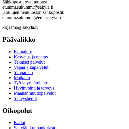
Sähköpostit ovat muotoa
etunimi.sukunimi@sakyla.fi
Koulujen henkilöstön sähköpostit:
etunimi.sukunimi@edu.sakyla.fi
kirjaamo@sakyla.fi
Päävalikko
Kunta­info
Kasvatus ja opetus
Tekniset palvelut
Vapaa-aika­palvelut
Ympä­ristö
Mat­kailu
Työ ja yrittä­minen
Hyvinvointi ja terveys
Maahanmuuttopalvelut
Yhteystiedot
Oikopolut
Kartat
Säkylän kunnankirjasto