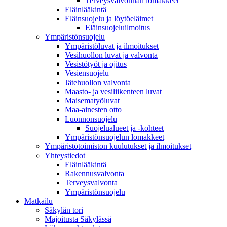
Terveysvalvonnan lomakkeet
Eläinlääkintä
Eläinsuojelu ja löytöeläimet
Eläinsuojeluilmoitus
Ympäristönsuojelu
Ympäristöluvat ja ilmoitukset
Vesihuollon luvat ja valvonta
Vesistötyöt ja ojitus
Vesiensuojelu
Jätehuollon valvonta
Maasto- ja vesiliikenteen luvat
Maisematyöluvat
Maa-ainesten otto
Luonnonsuojelu
Suojelualueet ja -kohteet
Ympäristönsuojelun lomakkeet
Ympäristötoimiston kuulutukset ja ilmoitukset
Yhteystiedot
Eläinlääkintä
Rakennusvalvonta
Terveysvalvonta
Ympäristönsuojelu
Mat­kailu
Säkylän tori
Majoitusta Säkylässä