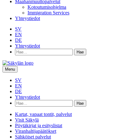
Maahanmuuttopalvelut
Kotoutumisohjelma
Immigration Services
Yhteystiedot
SV
EN
DE
Yhteystiedot
Hae
hakusanalla:
Menu
SV
EN
DE
Yhteystiedot
Hae
hakusanalla:
Kartat, vapaat tontit, palvelut
Visit Säkylä
Pöytäkirjat ja esityslistat
Viranhaltijapäätökset
Sähköiset palvelut