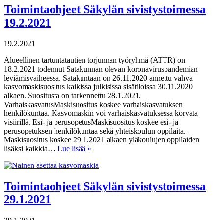
Toimintaohjeet Säkylän sivistystoimessa
19.2.2021
19.2.2021
Alueellinen tartuntatautien torjunnan työryhmä (ATTR) on
18.2.2021 todennut Satakunnan olevan koronaviruspandemian
leviämisvaiheessa. Satakuntaan on 26.11.2020 annettu vahva
kasvomaskisuositus kaikissa julkisissa sisätiloissa 30.11.2020
alkaen. Suositusta on tarkennettu 28.1.2021.
VarhaiskasvatusMaskisuositus koskee varhaiskasvatuksen
henkilökuntaa. Kasvomaskin voi varhaiskasvatuksessa korvata
visiirillä. Esi- ja perusopetusMaskisuositus koskee esi- ja
perusopetuksen henkilökuntaa sekä yhteiskoulun oppilaita.
Maskisuositus koskee 29.1.2021 alkaen yläkoulujen oppilaiden
lisäksi kaikkia…
Lue lisää »
Toimintaohjeet Säkylän sivistystoimessa
29.1.2021