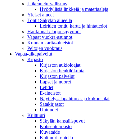
Liikenneturvallisuus
Hyödyllisiä linkkejä ja materiaaleja
Yleiset alueet
Tontit Säkylän alueella
Leiritien tontit, kartta ja hintatiedot
Hankinnat / tarjouspyynnöt
Vapaat vuokra-asunnot
Kunnan kartta-aineistot
Peltojen vuokraus
Vapaa-aika­palvelut
Kirjasto
Kirjaston aukioloajat
Kirjaston henkilökunta
Kirjaston palvelut
Lapset ja nuoret
Lehdet
E-aineistot
Näyttely-, tapahtuma- ja kokoustilat
Satakirjastot
Uutuudet
Kulttuuri
Säkylän kansallispuvut
Kotiseutuarkisto
Kuvataide
Kulttuurikohteita