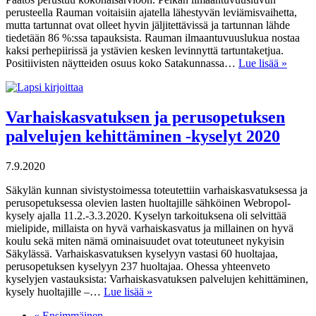
perusteella Rauman voitaisiin ajatella lähestyvän leviämisvaihetta,
mutta tartunnat ovat olleet hyvin jäljitettävissä ja tartunnan lähde
tiedetään 86 %:ssa tapauksista. Rauman ilmaantuvuuslukua nostaa
kaksi perhepiirissä ja ystävien kesken levinnyttä tartuntaketjua.
Positiivisten näytteiden osuus koko Satakunnassa…
Lue lisää »
Varhaiskasvatuksen ja perusopetuksen
palvelujen kehittäminen -kyselyt 2020
7.9.2020
Säkylän kunnan sivistystoimessa toteutettiin varhaiskasvatuksessa ja
perusopetuksessa olevien lasten huoltajille sähköinen Webropol-
kysely ajalla 11.2.-3.3.2020. Kyselyn tarkoituksena oli selvittää
mielipide, millaista on hyvä varhaiskasvatus ja millainen on hyvä
koulu sekä miten nämä ominaisuudet ovat toteutuneet nykyisin
Säkylässä. Varhaiskasvatuksen kyselyyn vastasi 60 huoltajaa,
perusopetuksen kyselyyn 237 huoltajaa. Ohessa yhteenveto
kyselyjen vastauksista: Varhaiskasvatuksen palvelujen kehittäminen,
kysely huoltajille –…
Lue lisää »
« Ensimmäinen