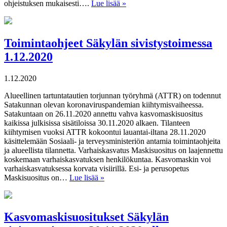
ohjeistuksen mukaisesti….
Lue lisää »
Toimintaohjeet Säkylän sivistystoimessa
1.12.2020
1.12.2020
Alueellinen tartuntatautien torjunnan työryhmä (ATTR) on todennut
Satakunnan olevan koronaviruspandemian kiihtymisvaiheessa.
Satakuntaan on 26.11.2020 annettu vahva kasvomaskisuositus
kaikissa julkisissa sisätiloissa 30.11.2020 alkaen. Tilanteen
kiihtymisen vuoksi ATTR kokoontui lauantai-iltana 28.11.2020
käsittelemään Sosiaali- ja terveysministeriön antamia toimintaohjeita
ja alueellista tilannetta. Varhaiskasvatus Maskisuositus on laajennettu
koskemaan varhaiskasvatuksen henkilökuntaa. Kasvomaskin voi
varhaiskasvatuksessa korvata visiirillä. Esi- ja perusopetus
Maskisuositus on…
Lue lisää »
Kasvomaskisuositukset Säkylän