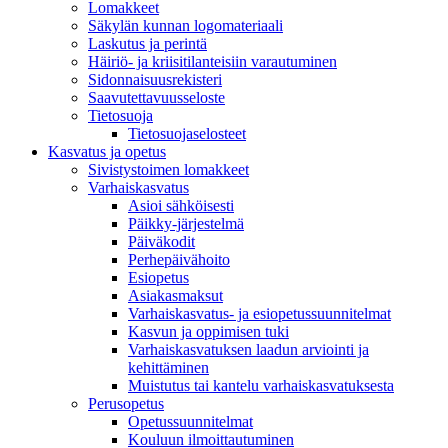
Lomakkeet
Säkylän kunnan logomateriaali
Laskutus ja perintä
Häiriö- ja kriisitilanteisiin varautuminen
Sidonnaisuusrekisteri
Saavutettavuusseloste
Tietosuoja
Tietosuojaselosteet
Kasvatus ja opetus
Sivistystoimen lomakkeet
Varhaiskasvatus
Asioi sähköisesti
Päikky-järjestelmä
Päiväkodit
Perhepäivähoito
Esiopetus
Asiakasmaksut
Varhaiskasvatus- ja esiopetussuunnitelmat
Kasvun ja oppimisen tuki
Varhaiskasvatuksen laadun arviointi ja
kehittäminen
Muistutus tai kantelu varhaiskasvatuksesta
Perusopetus
Opetussuunnitelmat
Kouluun ilmoittautuminen