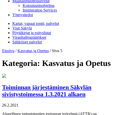
Maahanmuuttopalvelut
Kotoutumisohjelma
Immigration Services
Yhteystiedot
Kartat, vapaat tontit, palvelut
Visit Säkylä
Pöytäkirjat ja esityslistat
Viranhaltijapäätökset
Sähköiset palvelut
Etusivu
/
Kasvatus ja Opetus
/
Sivu 5
Kategoria:
Kasvatus ja Opetus
Toiminnan järjestäminen Säkylän
sivistystoimessa 1.3.2021 alkaen
26.2.2021
Alueellinen tartuntatautien torjunnan työryhmä (ATTR) on