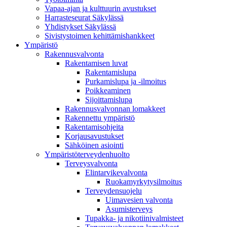
Vapaa-ajan ja kulttuurin avustukset
Harrasteseurat Säkylässä
Yhdistykset Säkylässä
Sivistystoimen kehittämishankkeet
Ympä­ristö
Rakennusvalvonta
Rakentamisen luvat
Rakentamislupa
Purkamislupa ja -ilmoitus
Poikkeaminen
Sijoittamislupa
Rakennusvalvonnan lomakkeet
Rakennettu ympäristö
Rakentamisohjeita
Korjausavustukset
Sähköinen asiointi
Ympäristöterveydenhuolto
Terveysvalvonta
Elintarvikevalvonta
Ruokamyrkytysilmoitus
Terveydensuojelu
Uimavesien valvonta
Asumisterveys
Tupakka- ja nikotiinivalmisteet