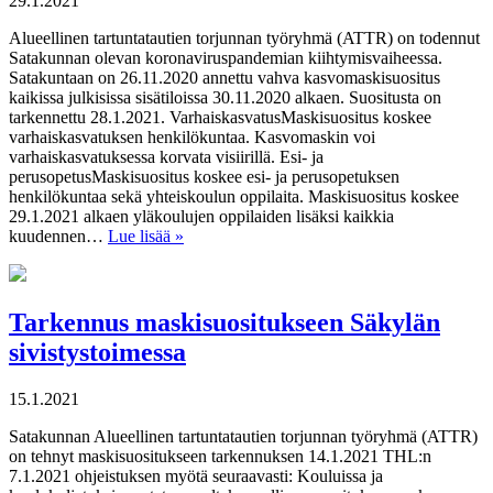
29.1.2021
Alueellinen tartuntatautien torjunnan työryhmä (ATTR) on todennut
Satakunnan olevan koronaviruspandemian kiihtymisvaiheessa.
Satakuntaan on 26.11.2020 annettu vahva kasvomaskisuositus
kaikissa julkisissa sisätiloissa 30.11.2020 alkaen. Suositusta on
tarkennettu 28.1.2021. VarhaiskasvatusMaskisuositus koskee
varhaiskasvatuksen henkilökuntaa. Kasvomaskin voi
varhaiskasvatuksessa korvata visiirillä. Esi- ja
perusopetusMaskisuositus koskee esi- ja perusopetuksen
henkilökuntaa sekä yhteiskoulun oppilaita. Maskisuositus koskee
29.1.2021 alkaen yläkoulujen oppilaiden lisäksi kaikkia
kuudennen…
Lue lisää »
Tarkennus maskisuositukseen Säkylän
sivistystoimessa
15.1.2021
Satakunnan Alueellinen tartuntatautien torjunnan työryhmä (ATTR)
on tehnyt maskisuositukseen tarkennuksen 14.1.2021 THL:n
7.1.2021 ohjeistuksen myötä seuraavasti: Kouluissa ja