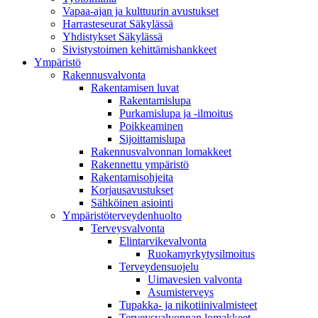
Vapaa-ajan ja kulttuurin avustukset
Harrasteseurat Säkylässä
Yhdistykset Säkylässä
Sivistystoimen kehittämishankkeet
Ympä­ristö
Rakennusvalvonta
Rakentamisen luvat
Rakentamislupa
Purkamislupa ja -ilmoitus
Poikkeaminen
Sijoittamislupa
Rakennusvalvonnan lomakkeet
Rakennettu ympäristö
Rakentamisohjeita
Korjausavustukset
Sähköinen asiointi
Ympäristöterveydenhuolto
Terveysvalvonta
Elintarvikevalvonta
Ruokamyrkytysilmoitus
Terveydensuojelu
Uimavesien valvonta
Asumisterveys
Tupakka- ja nikotiinivalmisteet
Terveysvalvonnan lomakkeet