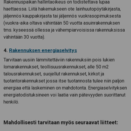
Rakennuspaikan hallintaoikeus on todistettava lupaa
haettaessa. Liitä hakemukseen ote lainhuutopöytäkirjasta,
jäljennös kauppakirjasta tai jäljennös vuokrasopimuksesta
(vuokra-aika oltava vähintään 50 vuotta asuinrakennuksen
tms. kyseessä ollessa ja vähempiarvoisissa rakennuksissa
vähintään 30 vuotta).
4.
Rakennuksen energiaselvitys
Tarvitaan uusiin lämmitettäviin rakennuksiin pois lukien
lomarakennukset, teollisuusrakennukset, alle 50 m2
talousrakennukset, suojellut rakennukset, kirkot ja
tuotantorakennukset jossa itse tuotannosta tulee niin paljon
energiaa että laskeminen on mahdotonta. Energiaselvityksen
energiatodistuksineen voi laatia vain pätevyyden suorittanut
henkilö.
Mahdollisesti tarvitaan myös seuraavat liitteet: