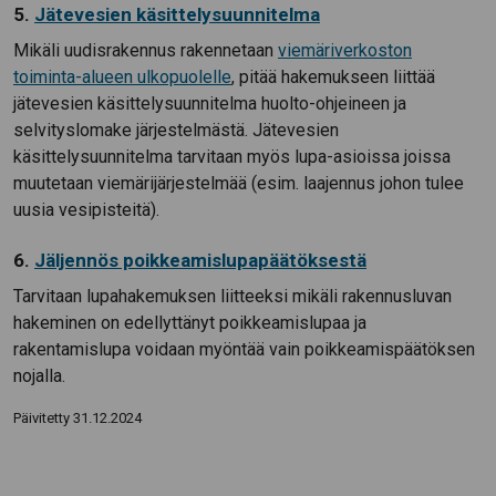
5.
Jätevesien käsittelysuunnitelma
Mikäli uudisrakennus rakennetaan
viemäriverkoston
toiminta-alueen ulkopuolelle
, pitää hakemukseen liittää
jätevesien käsittelysuunnitelma huolto-ohjeineen ja
selvityslomake järjestelmästä. Jätevesien
käsittelysuunnitelma tarvitaan myös lupa-asioissa joissa
muutetaan viemärijärjestelmää (esim. laajennus johon tulee
uusia vesipisteitä).
6.
Jäljennös poikkeamislupapäätöksestä
Tarvitaan lupahakemuksen liitteeksi mikäli rakennusluvan
hakeminen on edellyttänyt poikkeamislupaa ja
rakentamislupa voidaan myöntää vain poikkeamispäätöksen
nojalla.
Päivitetty 31.12.2024