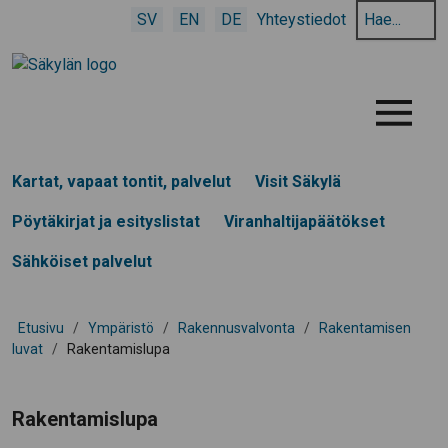
Hae
SV
EN
DE
Yhteystiedot
hakusanalla:
Menu
Kartat, vapaat tontit, palvelut
Visit Säkylä
Pöytäkirjat ja esityslistat
Viranhaltijapäätökset
Sähköiset palvelut
Etusivu
/
Ympäristö
/
Rakennusvalvonta
/
Rakentamisen
luvat
/
Rakentamislupa
Rakentamislupa