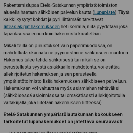
Rakentamislupaa Etelä-Satakunnan ympäristötoimiston
alueella haetaan sähköisen palvelun kautta (
Lupapiste
). Täytä
kaikki kysytyt kohdat ja pyri liittämään tarvittavat
liiteasiakirjat hakemukseen
heti kerralla, niitä pyydetään joka
tapauksessa ennen kuin hakemusta käsitellään.
Mikäli teillä on piirustukset vain paperimuodossa, on
mahdollista skannata ne pyynnöstänne sähköiseen muotoon.
Hakemus tulee tehdä sähköisesti tai mikäli se on
perustellusta syystä asiakkaalle mahdotonta, voi esittää
allekirjoitetun hakemuksen ja sen perusteella
ympäristötoimisto lisää hakemuksen sähköiseen palveluun.
Hakemuksen voi valtuuttaa myös asiamiehen tehtäväksi
(sähköisessä asioinnisssa tai omakätisesti allekirjoitetulla
valtakirjalla joka liitetään hakemuksen liitteeksi).
Etelä-Satakunnan ympäristölautakunnan kokoukseen
tarkoitetut lupahakemukset on jätettävä seuraavasti
: