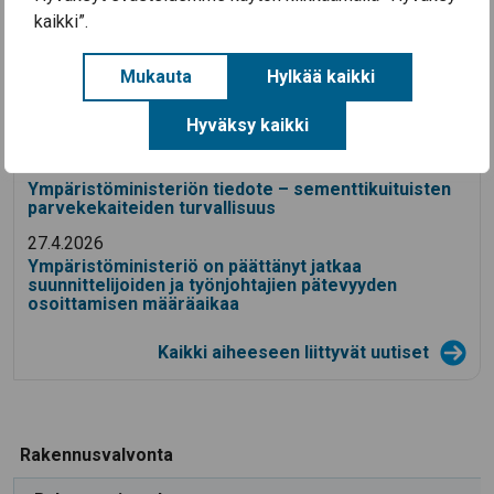
kaikki”.
Aiheeseen liittyvät uutiset
Mukauta
Hylkää kaikki
22.6.2026
Hyväksy kaikki
Ympäristölautakunnan kokoukset
28.5.2026
Ympäristöministeriön tiedote – sementtikuituisten
parvekekaiteiden turvallisuus
27.4.2026
Ympäristöministeriö on päättänyt jatkaa
suunnittelijoiden ja työnjohtajien pätevyyden
osoittamisen määräaikaa
Kaikki aiheeseen liittyvät uutiset
Rakennusvalvonta