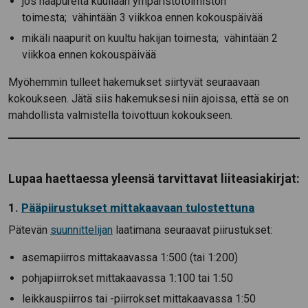
jos naapureita kuullaan ympäristötoimiston
toimesta; vähintään 3 viikkoa ennen kokouspäivää
mikäli naapurit on kuultu hakijan toimesta; vähintään 2
viikkoa ennen kokouspäivää
Myöhemmin tulleet hakemukset siirtyvät seuraavaan
kokoukseen. Jätä siis hakemuksesi niin ajoissa, että se on
mahdollista valmistella toivottuun kokoukseen.
Lupaa haettaessa yleensä tarvittavat liiteasiakirjat:
1.
Pääpiirustukset mittakaavaan tulostettuna
Pätevän
suunnittelijan
laatimana seuraavat piirustukset:
asemapiirros mittakaavassa 1:500 (tai 1:200)
pohjapiirrokset mittakaavassa 1:100 tai 1:50
leikkauspiirros tai -piirrokset mittakaavassa 1:50