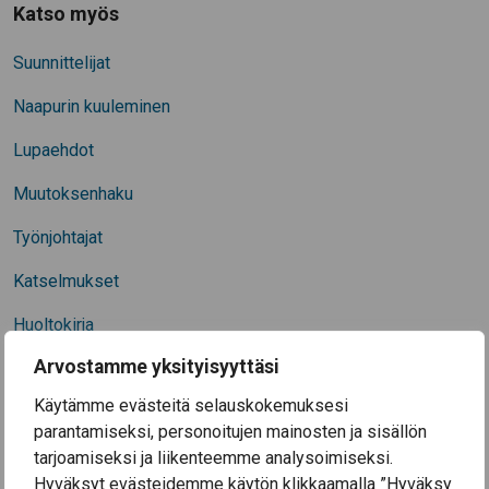
Katso myös
Suunnittelijat
Naapurin kuuleminen
Lupaehdot
Muutoksenhaku
Työnjohtajat
Katselmukset
Huoltokirja
Arvostamme yksityisyyttäsi
Liitteen lisääminen sähköiseen asiointiin
Käytämme evästeitä selauskokemuksesi
Sähkötarkastukset
parantamiseksi, personoitujen mainosten ja sisällön
Ilmoitus verottajalle
tarjoamiseksi ja liikenteemme analysoimiseksi.
Hyväksyt evästeidemme käytön klikkaamalla ”Hyväksy