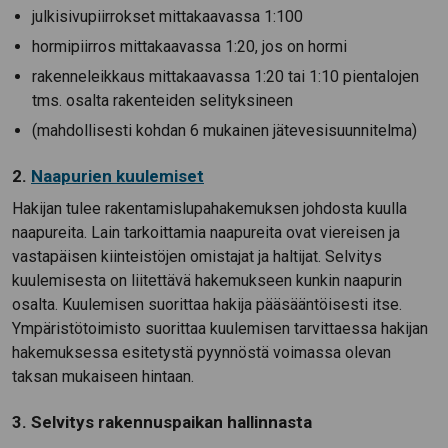
julkisivupiirrokset mittakaavassa 1:100
hormipiirros mittakaavassa 1:20, jos on hormi
rakenneleikkaus mittakaavassa 1:20 tai 1:10 pientalojen
tms. osalta rakenteiden selityksineen
(mahdollisesti kohdan 6 mukainen jätevesisuunnitelma)
2.
Naapurien kuulemiset
Hakijan tulee rakentamislupahakemuksen johdosta kuulla
naapureita. Lain tarkoittamia naapureita ovat viereisen ja
vastapäisen kiinteistöjen omistajat ja haltijat. Selvitys
kuulemisesta on liitettävä hakemukseen kunkin naapurin
osalta. Kuulemisen suorittaa hakija pääsääntöisesti itse.
Ympäristötoimisto suorittaa kuulemisen tarvittaessa hakijan
hakemuksessa esitetystä pyynnöstä voimassa olevan
taksan mukaiseen hintaan.
3. Selvitys rakennuspaikan hallinnasta