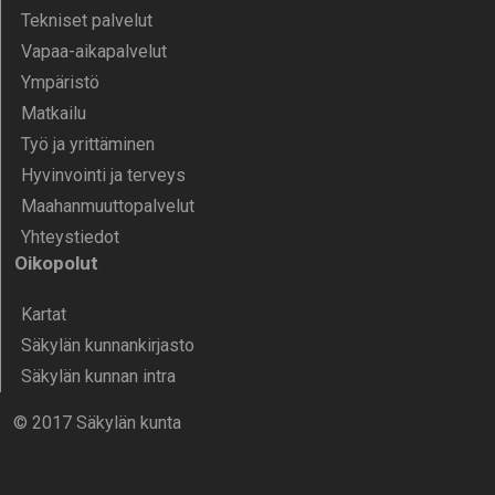
Tekniset palvelut
Vapaa-aika­palvelut
Ympä­ristö
Mat­kailu
Työ ja yrittä­minen
Hyvinvointi ja terveys
Maahanmuuttopalvelut
Yhteystiedot
Oikopolut
Kartat
Säkylän kunnankirjasto
Säkylän kunnan intra
© 2017 Säkylän kunta