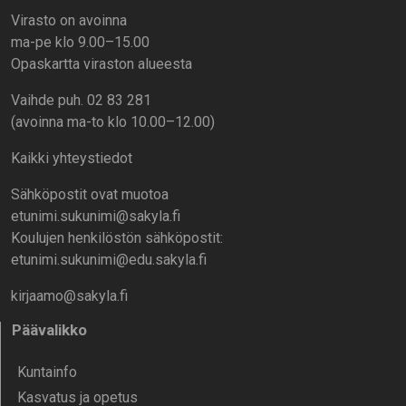
Virasto on avoinna
ma-pe klo 9.00–15.00
Opaskartta viraston alueesta
Vaihde puh. 02 83 281
(avoinna ma-to klo 10.00–12.00)
Kaikki yhteystiedot
Sähköpostit ovat muotoa
etunimi.sukunimi@sakyla.fi
Koulujen henkilöstön sähköpostit:
etunimi.sukunimi@edu.sakyla.fi
kirjaamo@sakyla.fi
Päävalikko
Kunta­info
Kasvatus ja opetus