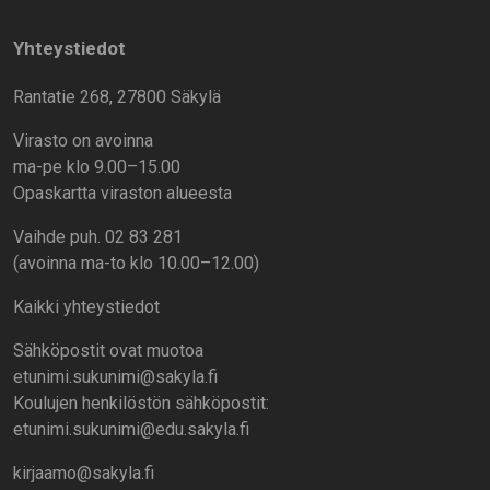
Yhteystiedot
Rantatie 268, 27800 Säkylä
Virasto on avoinna
ma-pe klo 9.00–15.00
Opaskartta viraston alueesta
Vaihde puh. 02 83 281
(avoinna ma-to klo 10.00–12.00)
Kaikki yhteystiedot
Sähköpostit ovat muotoa
etunimi.sukunimi@sakyla.fi
Koulujen henkilöstön sähköpostit:
etunimi.sukunimi@edu.sakyla.fi
kirjaamo@sakyla.fi