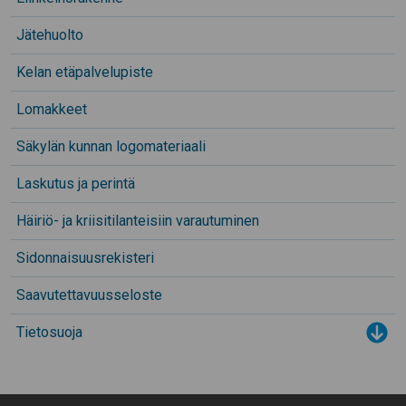
Jätehuolto
Kelan etäpalvelupiste
Lomakkeet
Säkylän kunnan logomateriaali
Laskutus ja perintä
Häiriö- ja kriisitilanteisiin varautuminen
Sidonnaisuusrekisteri
Saavutettavuusseloste
Tietosuoja
Tog