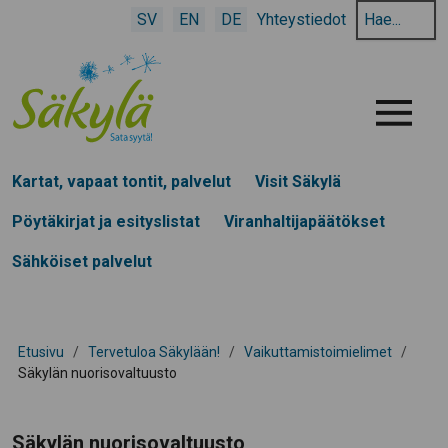
Hae
SV
EN
DE
Yhteystiedot
hakusanalla:
Menu
Kartat, vapaat tontit, palvelut
Visit Säkylä
Pöytäkirjat ja esityslistat
Viranhaltijapäätökset
Sähköiset palvelut
Etusivu
/
Tervetuloa Säkylään!
/
Vaikuttamistoimielimet
/
Säkylän nuorisovaltuusto
Säkylän nuorisovaltuusto