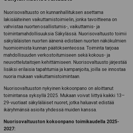
Nuorisovaltuusto on kunnanhallituksen asettama
lakisääteinen vaikuttamistoimielin, jonka tavoitteena on
vahvistaa nuorten osallistumis-, vaikuttamis- ja
toimintamahdollisuuksia Säkylässä. Nuorisovaltuusto toimii
säkyläläisten nuorten äänenä edistäen nuorten näkökulmien
huomioimista kunnan päätöksenteossa. Toiminta tarjoaa
mahdollisuuden verkostoitumiseen sekä kokous- ja
neuvottelutaitojen kehittämiseen. Nuorisovaltuusto järjestää
lisäksi erilaisia tapahtumia ja kampanjoita, joilla se innostaa
nuoria mukaan vaikuttamistoimintaan.
Nuorisovaltuuston nykyinen kokoonpano on aloittanut
toimintansa syksyllä 2025. Mukaan voivat liittyä kaikki 13–
29-vuotiaat säkyläläiset nuoret, jotka haluavat edistää
ikäryhmänsä asioita yhdessä muiden kanssa.
Nuorisovaltuuston kokoonpano toimikaudella 2025-
2027: