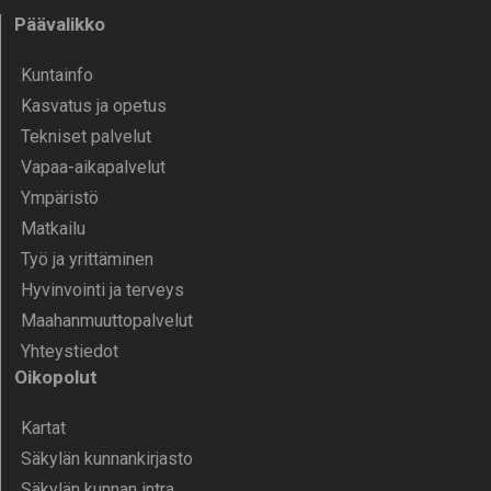
Päävalikko
Kunta­info
Kasvatus ja opetus
Tekniset palvelut
Vapaa-aika­palvelut
Ympä­ristö
Mat­kailu
Työ ja yrittä­minen
Hyvinvointi ja terveys
Maahanmuuttopalvelut
Yhteystiedot
Oikopolut
Kartat
Säkylän kunnankirjasto
Säkylän kunnan intra