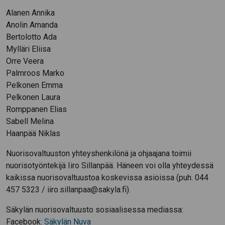
Alanen Annika
Anolin Amanda
Bertolotto Ada
Mylläri Eliisa
Orre Veera
Palmroos Marko
Pelkonen Emma
Pelkonen Laura
Romppanen Elias
Sabell Melina
Haanpää Niklas
Nuorisovaltuuston yhteyshenkilönä ja ohjaajana toimii
nuorisotyöntekijä Iiro Sillanpää. Häneen voi olla yhteydessä
kaikissa nuorisovaltuustoa koskevissa asioissa (puh. 044
457 5323 / iiro.sillanpaa@sakyla.fi).
Säkylän nuorisovaltuusto sosiaalisessa mediassa:
Facebook:
Säkylän Nuva