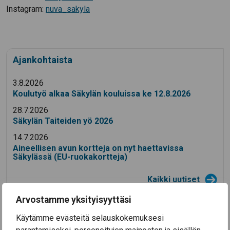
Instagram:
nuva_sakyla
Ajankohtaista
3.8.2026
Koulutyö alkaa Säkylän kouluissa ke 12.8.2026
28.7.2026
Säkylän Taiteiden yö 2026
14.7.2026
Aineellisen avun kortteja on nyt haettavissa
Säkylässä (EU-ruokakortteja)
Kaikki uutiset
Arvostamme yksityisyyttäsi
Käytämme evästeitä selauskokemuksesi
Tervetuloa Säkylään!