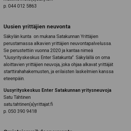
p. 044 012 5863
Uusien yrittäjien neuvonta
Säkylän kunta on mukana Satakunnan Yrittäjien
perustamassa alkavien yrittäjien neuvontapalvelussa.
Se perustettiin vuonna 2020 ja kantaa nimeä
”Uusyrityskeskus Enter Satakunta”. Säkylällä on oma
aloittavien yrittäjien neuvoja, joka ohjaa alkavat yrittäjät
starttirahahakemusten, ja erilaisten laskelmien kanssa
eteenpäin.
Uusyrityskeskus Enter Satakunnan yritysneuvoja
Satu Tähtinen
satu.tahtinen(a)yrittajat.fi
p. 050 390 9418