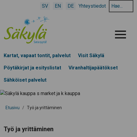
Hae
SV
EN
DE
Yhteystiedot
hakusanalla:
Menu
Kartat, vapaat tontit, palvelut
Visit Säkylä
Pöytäkirjat ja esityslistat
Viranhaltijapäätökset
Sähköiset palvelut
Etusivu
/
Työ ja yrittäminen
Työ ja yrittäminen