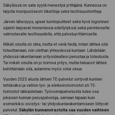
Säkylässä on sata syytä menestyä yrittäjänä. Kunnassa on
tarjolla monipuolisesti liiketiloja sekä teollisuustontteja.
Järven läheisyys, upeat luontopuitteet sekä hyvä logistinen
sijainti tarjoavat monenlaisia edellytyksiä sekä perinteiselle
valmistavalle teollisuudelle, että palveluyrittämiselle.
Mikäli sinulla on idea, mutta et vielä tiedä, miten lähteä sitä
toteuttamaan, niin olethan yhteydessä kuntaan. Lähdetään
yhdessä rakentamaan yritysideallesi perustaa ja toteutusta.
Tai mikäli sinulla on jo toimiva yritys, mutta haluaisit lähteä
kehittämään sitä, autamme myös siinä sinua.
Vuoden 2025 alusta lähtien TE-palvelut siirtyvät kuntien
tehtäväksi ja valtion työ- ja elinkeinotoimistot eli TE-
toimistot lakkautetaan. Työvoimapalveluista tulee osa
jokaisen kunnan peruspalveluja, samaan tapaan kuin
esimerkiksi sivistys- tai yhdyskuntarakentamiseen liittyvät
palvelut.
Säkylän kunnanvirastolta saa vuoden vaihteen