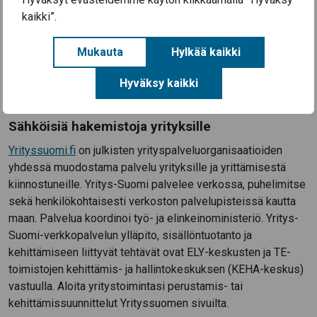
suunnitteluun, rahoitukseen, perustamiseen sekä talouden ja
kaikki”.
markkinoinnin omatoimiseen hoitamiseen. Käytä siis nämä
lomakkeet ja laskentapohjat hyöydyksesi!
Mukauta
Hylkää kaikki
Siirry tästä Säkylän Yritystulkkiin
Hyväksy kaikki
Sähköisiä hakemistoja yrityksille
Yrityssuomi.fi
on julkisten yrityspalveluorganisaatioiden
yhdessä muodostama palvelu yrityksille ja yrittämisestä
kiinnostuneille. Yritys-Suomi palvelee verkossa, puhelimitse
sekä henkilökohtaisesti verkoston palvelupisteissä kautta
maan. Palvelua koordinoi työ- ja elinkeinoministeriö. Yritys-
Suomi-verkkopalvelun ylläpito, sisällöntuotanto ja
kehittämiseen liittyvät tehtävät ovat ELY-keskusten ja TE-
toimistojen kehittämis- ja hallintokeskuksen (KEHA-keskus)
vastuulla. Aloita yritystoimintasi perustamis- tai
kehittämissuunnittelut Yrityssuomen sivuilta.