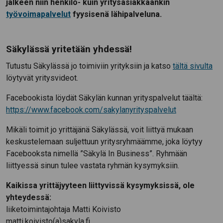
jälkeen niin henkilö- kuin yritysasiakkaankin
työvoimapalvelut
fyysisenä lähipalveluna.
Säkylässä yritetään yhdessä!
Tutustu Säkylässä jo toimiviin yrityksiin ja katso
tältä sivulta
löytyvät yritysvideot.
Facebookista löydät Säkylän kunnan yrityspalvelut täältä:
https://www.facebook.com/sakylanyrityspalvelut
Mikäli toimit jo yrittäjänä Säkylässä, voit liittyä mukaan
keskustelemaan suljettuun yritysryhmäämme, joka löytyy
Facebooksta nimellä ”Säkylä In Business”. Ryhmään
liittyessä sinun tulee vastata ryhmän kysymyksiin.
Kaikissa yrittäjyyteen liittyvissä kysymyksissä, ole
yhteydessä:
liiketoimintajohtaja Matti Koivisto
matti.koivisto(a)sakyla.fi