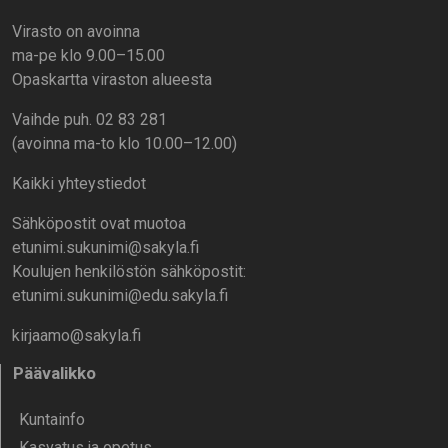
Virasto on avoinna
ma-pe klo 9.00–15.00
Opaskartta viraston alueesta
Vaihde puh. 02 83 281
(avoinna ma-to klo 10.00–12.00)
Kaikki yhteystiedot
Sähköpostit ovat muotoa
etunimi.sukunimi@sakyla.fi
Koulujen henkilöstön sähköpostit:
etunimi.sukunimi@edu.sakyla.fi
kirjaamo@sakyla.fi
Päävalikko
Kunta­info
Kasvatus ja opetus