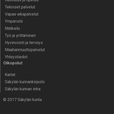
Tekniset palvelut
Vapaa-aika­palvelut
Ympä­ristö
Mat­kailu
Työ ja yrittä­minen
Hyvinvointi ja terveys
Maahanmuuttopalvelut
Yhteystiedot
Oikopolut
Kartat
Säkylän kunnankirjasto
Säkylän kunnan intra
© 2017 Säkylän kunta