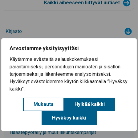
Kaikki aiheeseen liittyvät uutiset
Kirjasto
Tog
Kulttuuri
Tog
Arvostamme yksityisyyttäsi
Toggle menu
Liikuntapalvelut
Käytämme evästeitä selauskokemuksesi
parantamiseksi, personoitujen mainosten ja sisällön
Liikunta-alueet ja toiminta
tarjoamiseksi ja liikenteemme analysoimiseksi.
Hyväksyt evästeidemme käytön klikkaamalla ”Hyväksy
Liikuntatilojen varauskalenteri Timle
kaikki”.
Liikuntaneuvonta
Mukauta
Hylkää kaikki
Ulkoilu
Hyväksy kaikki
Uimakoulut
Haastepyöräily ja muut liikuntakampanjat