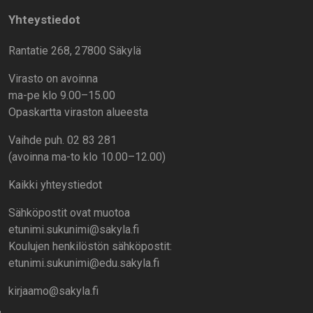
Yhteystiedot
Rantatie 268, 27800 Säkylä
Virasto on avoinna
ma-pe klo 9.00–15.00
Opaskartta viraston alueesta
Vaihde puh. 02 83 281
(avoinna ma-to klo 10.00–12.00)
Kaikki yhteystiedot
Sähköpostit ovat muotoa
etunimi.sukunimi@sakyla.fi
Koulujen henkilöstön sähköpostit:
etunimi.sukunimi@edu.sakyla.fi
kirjaamo@sakyla.fi