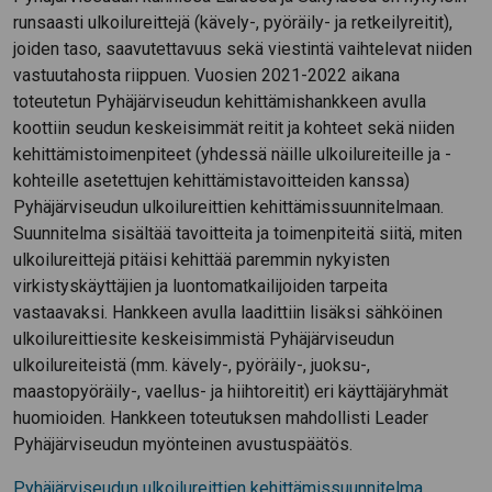
runsaasti ulkoilureittejä (kävely-, pyöräily- ja retkeilyreitit),
joiden taso, saavutettavuus sekä viestintä vaihtelevat niiden
vastuutahosta riippuen. Vuosien 2021-2022 aikana
toteutetun Pyhäjärviseudun kehittämishankkeen avulla
koottiin seudun keskeisimmät reitit ja kohteet sekä niiden
kehittämistoimenpiteet (yhdessä näille ulkoilureiteille ja -
kohteille asetettujen kehittämistavoitteiden kanssa)
Pyhäjärviseudun ulkoilureittien kehittämissuunnitelmaan.
Suunnitelma sisältää tavoitteita ja toimenpiteitä siitä, miten
ulkoilureittejä pitäisi kehittää paremmin nykyisten
virkistyskäyttäjien ja luontomatkailijoiden tarpeita
vastaavaksi. Hankkeen avulla laadittiin lisäksi sähköinen
ulkoilureittiesite keskeisimmistä Pyhäjärviseudun
ulkoilureiteistä (mm. kävely-, pyöräily-, juoksu-,
maastopyöräily-, vaellus- ja hiihtoreitit) eri käyttäjäryhmät
huomioiden. Hankkeen toteutuksen mahdollisti Leader
Pyhäjärviseudun myönteinen avustuspäätös.
Pyhäjärviseudun ulkoilureittien kehittämissuunnitelma