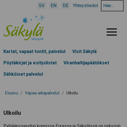
Hae
SV
EN
DE
Yhteystiedot
hakusanalla:
Menu
Kartat, vapaat tontit, palvelut
Visit Säkylä
Pöytäkirjat ja esityslistat
Viranhaltijapäätökset
Sähköiset palvelut
Etusivu
/
Vapaa-aikapalvelut
/
Ulkoilu
Ulkoilu
Pyhäjärviseudun kunnissa Eurassa ja Säkylässä on nykyisin