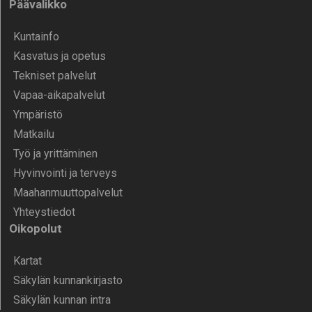
Päävalikko
Kunta­info
Kasvatus ja opetus
Tekniset palvelut
Vapaa-aika­palvelut
Ympä­ristö
Mat­kailu
Työ ja yrittä­minen
Hyvinvointi ja terveys
Maahanmuuttopalvelut
Yhteystiedot
Oikopolut
Kartat
Säkylän kunnankirjasto
Säkylän kunnan intra