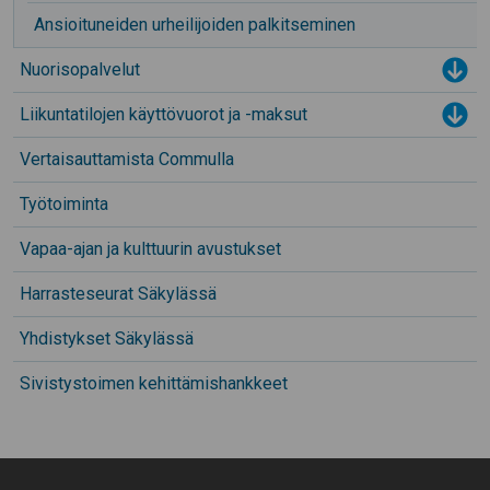
Ansioituneiden urheilijoiden palkitseminen
Nuorisopalvelut
Tog
Liikuntatilojen käyttövuorot ja -maksut
Tog
Vertaisauttamista Commulla
Työtoiminta
Vapaa-ajan ja kulttuurin avustukset
Harrasteseurat Säkylässä
Yhdistykset Säkylässä
Sivistystoimen kehittämishankkeet