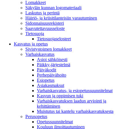
Lomakkeet
Säkylän kunnan logomateriaali
Laskutus ja perintä
Häiriö- ja kriisitilanteisiin varautuminen
Sidonnaisuusrekisteri
Saavutettavuusseloste
Tietosuoja
Tietosuojaselosteet
Kasvatus ja opetus
Sivistystoimen lomakkeet
Varhaiskasvatus
Asioi sähköisesti
Päikky-järjestelmä
Päiväkodit
Perhepäivähoito
Esiopetus
Asiakasmaksut
Varhaiskasvatus- ja esiopetussuunnitelmat
Kasvun ja oppimisen tuki
Varhaiskasvatuksen laadun arviointi ja
kehittäminen
Muistutus tai kantelu varhaiskasvatuksesta
Perusopetus
Opetussuunnitelmat
Kouluun ilmoittautuminen