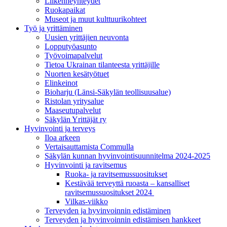
Liikenneyhteydet
Ruokapaikat
Museot ja muut kulttuurikohteet
Työ ja yrittä­minen
Uusien yrittäjien neuvonta
Lopputyöasunto
Työvoimapalvelut
Tietoa Ukrainan tilanteesta yrittäjille
Nuorten kesätyötuet
Elinkeinot
Bioharju (Länsi-Säkylän teollisuusalue)
Ristolan yritysalue
Maaseutupalvelut
Säkylän Yrittäjät ry
Hyvinvointi ja terveys
Iloa arkeen
Vertaisauttamista Commulla
Säkylän kunnan hyvinvointisuunnitelma 2024-2025
Hyvinvointi ja ravitsemus
Ruoka- ja ravitsemussuositukset
Kestävää terveyttä ruoasta – kansalliset
ravitsemussuositukset 2024
Vilkas-viikko
Terveyden ja hyvinvoinnin edistäminen
Terveyden ja hyvinvoinnin edistämisen hankkeet