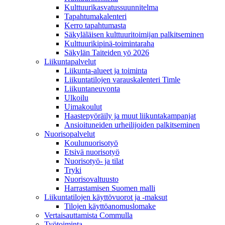
Kulttuurikasvatussuunnitelma
Tapahtumakalenteri
Kerro tapahtumasta
Säkyläläisen kulttuuritoimijan palkitseminen
Kulttuurikipinä-toimintaraha
Säkylän Taiteiden yö 2026
Liikuntapalvelut
Liikunta-alueet ja toiminta
Liikuntatilojen varauskalenteri Timle
Liikuntaneuvonta
Ulkoilu
Uimakoulut
Haastepyöräily ja muut liikuntakampanjat
Ansioituneiden urheilijoiden palkitseminen
Nuorisopalvelut
Koulunuorisotyö
Etsivä nuorisotyö
Nuorisotyö- ja tilat
Tryki
Nuorisovaltuusto
Harrastamisen Suomen malli
Liikuntatilojen käyttövuorot ja -maksut
Tilojen käyttöanomuslomake
Vertaisauttamista Commulla
Työtoiminta