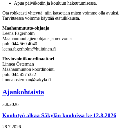
Apua päiväkotiin ja kouluun hakeutumisessa.
Ota rohkeasti yhteyttä, niin katsotaan miten voimme olla avuksi.
Tarvittaessa voimme käyttää etätulkkausta.
Maahanmuutto-​ohjaaja
Leena Fagerholm
Maahanmuuttajien ohjaus ja neuvonta
puh. 044 560 4040
leena.fagerholm@huittinen.fi
Hyvinvointikoordinaattori
Linnea Österman
Maahanmuuton koordinointi
puh. 044 4575322
linnea.osterman@sakyla.fi
Ajankohtaista
3.8.2026
Koulutyö alkaa Säkylän kouluissa ke 12.8.2026
28.7.2026