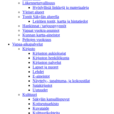
Liikenneturvallisuus
Hyödyllisiä linkkejä ja materiaaleja
Yleiset alueet
Tontit Säkylän alueella
Leiritien tontit, kartta ja hintatiedot
Hankinnat / tarjouspyynnöt
Vapaat vuokra-asunnot
Kunnan kartta-aineistot
Peltojen vuokraus
Vapaa-aika­palvelut
Kirjasto
Kirjaston aukioloajat
Kirjaston henkilökunta
Kirjaston palvelut
Lapset ja nuoret
Lehdet
E-aineistot
Näyttely-, tapahtuma- ja kokoustilat
Satakirjastot
Uutuudet
Kulttuuri
Säkylän kansallispuvut
Kotiseutuarkisto
Kuvataide
Kulttuurikohteita