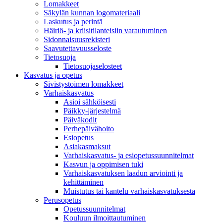
Lomakkeet
Säkylän kunnan logomateriaali
Laskutus ja perintä
Häiriö- ja kriisitilanteisiin varautuminen
Sidonnaisuusrekisteri
Saavutettavuusseloste
Tietosuoja
Tietosuojaselosteet
Kasvatus ja opetus
Sivistystoimen lomakkeet
Varhaiskasvatus
Asioi sähköisesti
Päikky-järjestelmä
Päiväkodit
Perhepäivähoito
Esiopetus
Asiakasmaksut
Varhaiskasvatus- ja esiopetussuunnitelmat
Kasvun ja oppimisen tuki
Varhaiskasvatuksen laadun arviointi ja
kehittäminen
Muistutus tai kantelu varhaiskasvatuksesta
Perusopetus
Opetussuunnitelmat
Kouluun ilmoittautuminen