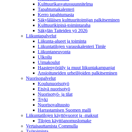
Kulttuurikasvatussuunnitelma
Tapahtumakalenteri
Kerro tapahtumasta
Säkyläläisen kulttuuritoimijan palkitseminen
Kulttuurikipinä-toimintaraha
Säkylän Taiteiden yö 2026
Liikuntapalvelut
Liikunta-alueet ja toiminta
Liikuntatilojen varauskalenteri Timle
Liikuntaneuvonta
Ulkoilu
Uimakoulut
Haastepyöräily ja muut liikuntakampanjat
Ansioituneiden urheilijoiden palkitseminen
Nuorisopalvelut
Koulunuorisotyö
Etsivä nuorisotyö
Nuorisotyö- ja tilat
Tryki
Nuorisovaltuusto
Harrastamisen Suomen malli
Liikuntatilojen käyttövuorot ja -maksut
Tilojen käyttöanomuslomake
Vertaisauttamista Commulla
Työtoiminta