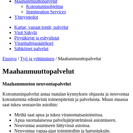
Maahanmuuttopalvelut
Kotoutumisohjelma
Immigration Services
Yhteystiedot
Kartat, vapaat tontit, palvelut
Visit Säkylä
Pöytäkirjat ja esityslistat
Viranhaltijapäätökset
Sähköiset palvelut
Etusivu
/
Työ ja yrittäminen
/
Maahanmuuttopalvelut
Maahanmuuttopalvelut
Maahanmuuton neuvontapalvelut
Kotoutumispalvelut antaa matalan kynnyksen ohjausta ja neuvontaa
kotoutumista edistävistä toimenpiteistä ja palveluista. Muun muassa
saat tukea seuraaviin asioihin:
Meiltä saat apua ja tukea viranomaisasioinnissa.
Apua suomalaisessa palvelujärjestelmässä asioimiseen.
Neuvontaa asumiseen liittyvissä asioissa.
Neuvontaa vapaa-​ajan toimintoihin ja harrastuksiin.