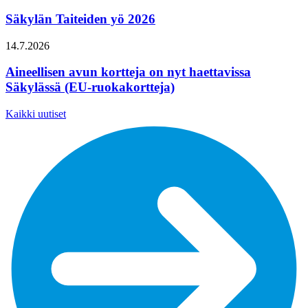
Säkylän Taiteiden yö 2026
14.7.2026
Aineellisen avun kortteja on nyt haettavissa
Säkylässä (EU-ruokakortteja)
Kaikki uutiset