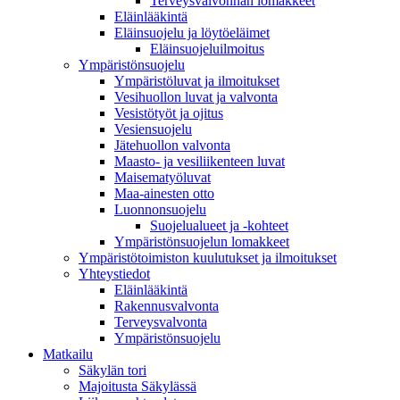
Terveysvalvonnan lomakkeet
Eläinlääkintä
Eläinsuojelu ja löytöeläimet
Eläinsuojeluilmoitus
Ympäristönsuojelu
Ympäristöluvat ja ilmoitukset
Vesihuollon luvat ja valvonta
Vesistötyöt ja ojitus
Vesiensuojelu
Jätehuollon valvonta
Maasto- ja vesiliikenteen luvat
Maisematyöluvat
Maa-ainesten otto
Luonnonsuojelu
Suojelualueet ja -kohteet
Ympäristönsuojelun lomakkeet
Ympäristötoimiston kuulutukset ja ilmoitukset
Yhteystiedot
Eläinlääkintä
Rakennusvalvonta
Terveysvalvonta
Ympäristönsuojelu
Mat­kailu
Säkylän tori
Majoitusta Säkylässä