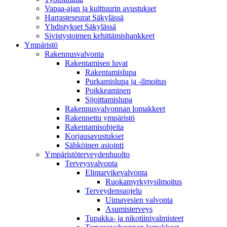
Vapaa-ajan ja kulttuurin avustukset
Harrasteseurat Säkylässä
Yhdistykset Säkylässä
Sivistystoimen kehittämishankkeet
Ympä­ristö
Rakennusvalvonta
Rakentamisen luvat
Rakentamislupa
Purkamislupa ja -ilmoitus
Poikkeaminen
Sijoittamislupa
Rakennusvalvonnan lomakkeet
Rakennettu ympäristö
Rakentamisohjeita
Korjausavustukset
Sähköinen asiointi
Ympäristöterveydenhuolto
Terveysvalvonta
Elintarvikevalvonta
Ruokamyrkytysilmoitus
Terveydensuojelu
Uimavesien valvonta
Asumisterveys
Tupakka- ja nikotiinivalmisteet