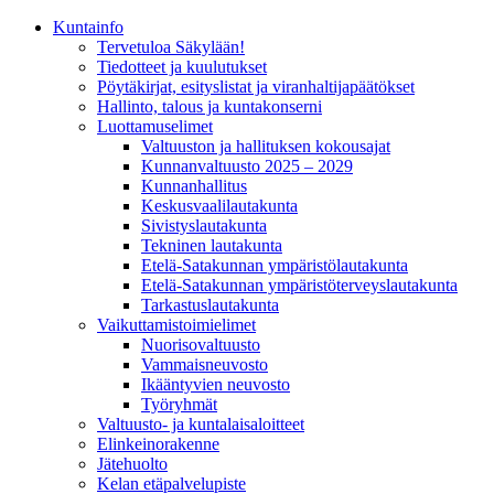
Kunta­info
Tervetuloa Säkylään!
Tiedotteet ja kuulutukset
Pöytäkirjat, esityslistat ja viranhaltijapäätökset
Hallinto, talous ja kuntakonserni
Luottamuselimet
Valtuuston ja hallituksen kokousajat
Kunnanvaltuusto 2025 – 2029
Kunnanhallitus
Keskusvaalilautakunta
Sivistyslautakunta
Tekninen lautakunta
Etelä-Satakunnan ympäristölautakunta
Etelä-Satakunnan ympäristöterveyslautakunta
Tarkastuslautakunta
Vaikuttamistoimielimet
Nuorisovaltuusto
Vammaisneuvosto
Ikääntyvien neuvosto
Työryhmät
Valtuusto- ja kuntalaisaloitteet
Elinkeinorakenne
Jätehuolto
Kelan etäpalvelupiste