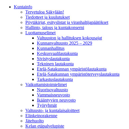
Kunta­info
Tervetuloa Säkylään!
Tiedotteet ja kuulutukset
Pöytäkirjat, esityslistat ja viranhaltijapäätökset
Hallinto, talous ja kuntakonserni
Luottamuselimet
Valtuuston ja hallituksen kokousajat
Kunnanvaltuusto 2025 – 2029
Kunnanhallitus
Keskusvaalilautakunta
Sivistyslautakunta
Tekninen lautakunta
Etelä-Satakunnan ympäristölautakunta
Etelä-Satakunnan ympäristöterveyslautakunta
Tarkastuslautakunta
Vaikuttamistoimielimet
Nuorisovaltuusto
Vammaisneuvosto
Ikääntyvien neuvosto
Työryhmät
Valtuusto- ja kuntalaisaloitteet
Elinkeinorakenne
Jätehuolto
Kelan etäpalvelupiste