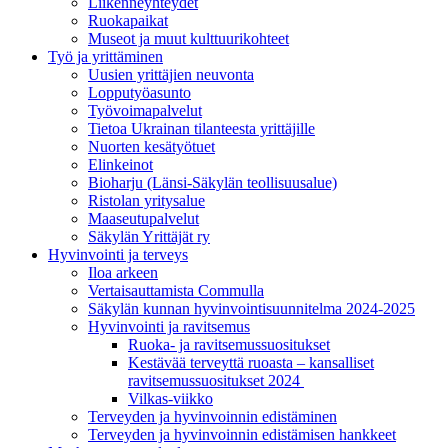
Liikenneyhteydet
Ruokapaikat
Museot ja muut kulttuurikohteet
Työ ja yrittä­minen
Uusien yrittäjien neuvonta
Lopputyöasunto
Työvoimapalvelut
Tietoa Ukrainan tilanteesta yrittäjille
Nuorten kesätyötuet
Elinkeinot
Bioharju (Länsi-Säkylän teollisuusalue)
Ristolan yritysalue
Maaseutupalvelut
Säkylän Yrittäjät ry
Hyvinvointi ja terveys
Iloa arkeen
Vertaisauttamista Commulla
Säkylän kunnan hyvinvointisuunnitelma 2024-2025
Hyvinvointi ja ravitsemus
Ruoka- ja ravitsemussuositukset
Kestävää terveyttä ruoasta – kansalliset
ravitsemussuositukset 2024
Vilkas-viikko
Terveyden ja hyvinvoinnin edistäminen
Terveyden ja hyvinvoinnin edistämisen hankkeet