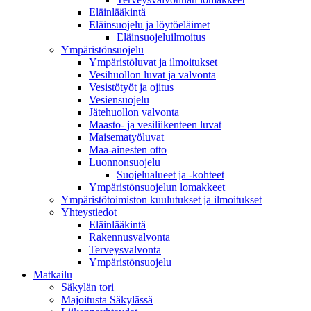
Eläinlääkintä
Eläinsuojelu ja löytöeläimet
Eläinsuojeluilmoitus
Ympäristönsuojelu
Ympäristöluvat ja ilmoitukset
Vesihuollon luvat ja valvonta
Vesistötyöt ja ojitus
Vesiensuojelu
Jätehuollon valvonta
Maasto- ja vesiliikenteen luvat
Maisematyöluvat
Maa-ainesten otto
Luonnonsuojelu
Suojelualueet ja -kohteet
Ympäristönsuojelun lomakkeet
Ympäristötoimiston kuulutukset ja ilmoitukset
Yhteystiedot
Eläinlääkintä
Rakennusvalvonta
Terveysvalvonta
Ympäristönsuojelu
Mat­kailu
Säkylän tori
Majoitusta Säkylässä