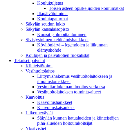
Koulukuljetus
Toisen asteen opiskelijoiden koulumatkat
Iltapäivätoiminta
Koulutapaturmat
Säkylän seudun lukio
Säkylän kansalaisopisto
Kurssit ja ilmoittautuminen
Sivistystoimen kehittämishankkeet
Köyliönjärvi – legendojen ja liikunnan
elämyskohde
Koulujen ja päiväkotien ruokalistat
Tekniset palvelut
Kiinteistötoimi
Vesihuoltolaitos
Liittymishakemus vesihuoltolaitokseen ja
ilmoituslomakkeet
Vesimittarilukeman ilmoitus verkossa
Vesihuoltolaitoksen toiminta-alueet
Kaavoitus
Kaavoitushankkeet
Kaavoituskatsaukset
Liikenneväylät
Säkylän kunnan katualueiden ja kiinteistöjen
piha-alueiden hoitourakoitsijat
Yksityistiet