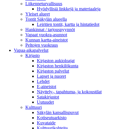
Liikenneturvallisuus
Hyödyllisiä linkkejä ja materiaaleja
Yleiset alueet
Tontit Säkylän alueella
Leiritien tontit, kartta ja hintatiedot
Hankinnat / tarjouspyynnöt
Vapaat vuokra-asunnot
Kunnan kartta-aineistot
Peltojen vuokraus
Vapaa-aika­palvelut
Kirjasto
Kirjaston aukioloajat
Kirjaston henkilökunta
Kirjaston palvelut
Lapset ja nuoret
Lehdet
E-aineistot
Näyttely-, tapahtuma- ja kokoustilat
Satakirjastot
Uutuudet
Kulttuuri
Säkylän kansallispuvut
Kotiseutuarkisto
Kuvataide
Kulttuurikohteita