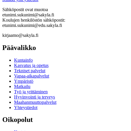
Sähköpostit ovat muotoa
etunimi.sukunimi@sakyla.fi
Koulujen henkilöstön sähköpostit:
etunimi.sukunimi@edu.sakyla.fi
kirjaamo@sakyla.fi
Päävalikko
Kunta­info
Kasvatus ja opetus
Tekniset palvelut
Vapaa-aika­palvelut
Ympä­ristö
Mat­kailu
Työ ja yrittä­minen
Hyvinvointi ja terveys
Maahanmuuttopalvelut
Yhteystiedot
Oikopolut