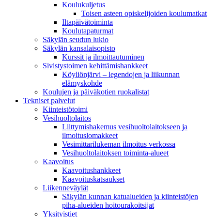
Koulukuljetus
Toisen asteen opiskelijoiden koulumatkat
Iltapäivätoiminta
Koulutapaturmat
Säkylän seudun lukio
Säkylän kansalaisopisto
Kurssit ja ilmoittautuminen
Sivistystoimen kehittämishankkeet
Köyliönjärvi – legendojen ja liikunnan
elämyskohde
Koulujen ja päiväkotien ruokalistat
Tekniset palvelut
Kiinteistötoimi
Vesihuoltolaitos
Liittymishakemus vesihuoltolaitokseen ja
ilmoituslomakkeet
Vesimittarilukeman ilmoitus verkossa
Vesihuoltolaitoksen toiminta-alueet
Kaavoitus
Kaavoitushankkeet
Kaavoituskatsaukset
Liikenneväylät
Säkylän kunnan katualueiden ja kiinteistöjen
piha-alueiden hoitourakoitsijat
Yksityistiet