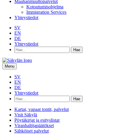
Maahanmuuttopalvelut
Kotoutumisohjelma
Immigration Services
Yhteystiedot
SV
EN
DE
Yhteystiedot
Hae
hakusanalla:
Menu
SV
EN
DE
Yhteystiedot
Hae
hakusanalla:
Kartat, vapaat tontit, palvelut
Visit Säkylä
Pöytäkirjat ja esityslistat
Viranhaltijapäätökset
Sähköiset palvelut