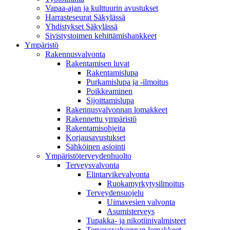
Vapaa-ajan ja kulttuurin avustukset
Harrasteseurat Säkylässä
Yhdistykset Säkylässä
Sivistystoimen kehittämishankkeet
Ympä­ristö
Rakennusvalvonta
Rakentamisen luvat
Rakentamislupa
Purkamislupa ja -ilmoitus
Poikkeaminen
Sijoittamislupa
Rakennusvalvonnan lomakkeet
Rakennettu ympäristö
Rakentamisohjeita
Korjausavustukset
Sähköinen asiointi
Ympäristöterveydenhuolto
Terveysvalvonta
Elintarvikevalvonta
Ruokamyrkytysilmoitus
Terveydensuojelu
Uimavesien valvonta
Asumisterveys
Tupakka- ja nikotiinivalmisteet
Terveysvalvonnan lomakkeet