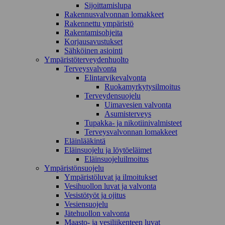
Sijoittamislupa
Rakennusvalvonnan lomakkeet
Rakennettu ympäristö
Rakentamisohjeita
Korjausavustukset
Sähköinen asiointi
Ympäristöterveydenhuolto
Terveysvalvonta
Elintarvikevalvonta
Ruokamyrkytysilmoitus
Terveydensuojelu
Uimavesien valvonta
Asumisterveys
Tupakka- ja nikotiinivalmisteet
Terveysvalvonnan lomakkeet
Eläinlääkintä
Eläinsuojelu ja löytöeläimet
Eläinsuojeluilmoitus
Ympäristönsuojelu
Ympäristöluvat ja ilmoitukset
Vesihuollon luvat ja valvonta
Vesistötyöt ja ojitus
Vesiensuojelu
Jätehuollon valvonta
Maasto- ja vesiliikenteen luvat