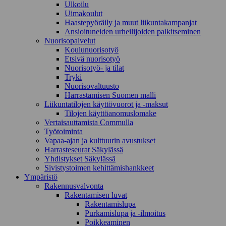
Ulkoilu
Uimakoulut
Haastepyöräily ja muut liikuntakampanjat
Ansioituneiden urheilijoiden palkitseminen
Nuorisopalvelut
Koulunuorisotyö
Etsivä nuorisotyö
Nuorisotyö- ja tilat
Tryki
Nuorisovaltuusto
Harrastamisen Suomen malli
Liikuntatilojen käyttövuorot ja -maksut
Tilojen käyttöanomuslomake
Vertaisauttamista Commulla
Työtoiminta
Vapaa-ajan ja kulttuurin avustukset
Harrasteseurat Säkylässä
Yhdistykset Säkylässä
Sivistystoimen kehittämishankkeet
Ympä­ristö
Rakennusvalvonta
Rakentamisen luvat
Rakentamislupa
Purkamislupa ja -ilmoitus
Poikkeaminen