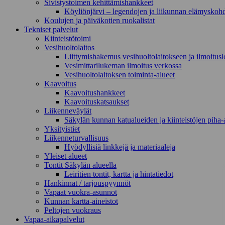
Sivistystoimen kehittämishankkeet
Köyliönjärvi – legendojen ja liikunnan elämyskoh
Koulujen ja päiväkotien ruokalistat
Tekniset palvelut
Kiinteistötoimi
Vesihuoltolaitos
Liittymishakemus vesihuoltolaitokseen ja ilmoitus
Vesimittarilukeman ilmoitus verkossa
Vesihuoltolaitoksen toiminta-alueet
Kaavoitus
Kaavoitushankkeet
Kaavoituskatsaukset
Liikenneväylät
Säkylän kunnan katualueiden ja kiinteistöjen piha-a
Yksityistiet
Liikenneturvallisuus
Hyödyllisiä linkkejä ja materiaaleja
Yleiset alueet
Tontit Säkylän alueella
Leiritien tontit, kartta ja hintatiedot
Hankinnat / tarjouspyynnöt
Vapaat vuokra-asunnot
Kunnan kartta-aineistot
Peltojen vuokraus
Vapaa-aika­palvelut