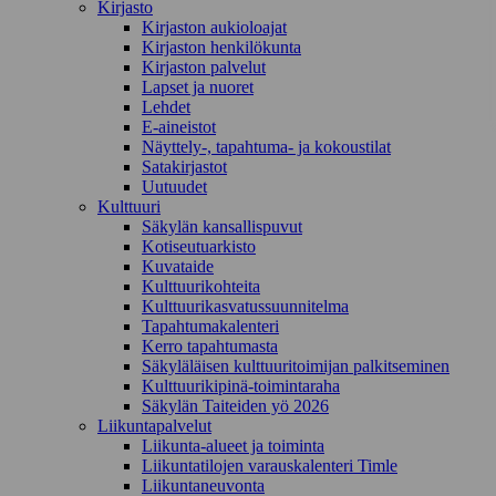
Kirjasto
Kirjaston aukioloajat
Kirjaston henkilökunta
Kirjaston palvelut
Lapset ja nuoret
Lehdet
E-aineistot
Näyttely-, tapahtuma- ja kokoustilat
Satakirjastot
Uutuudet
Kulttuuri
Säkylän kansallispuvut
Kotiseutuarkisto
Kuvataide
Kulttuurikohteita
Kulttuurikasvatussuunnitelma
Tapahtumakalenteri
Kerro tapahtumasta
Säkyläläisen kulttuuritoimijan palkitseminen
Kulttuurikipinä-toimintaraha
Säkylän Taiteiden yö 2026
Liikuntapalvelut
Liikunta-alueet ja toiminta
Liikuntatilojen varauskalenteri Timle
Liikuntaneuvonta