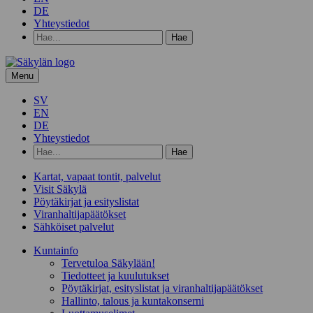
DE
Yhteystiedot
Hae
hakusanalla:
Menu
SV
EN
DE
Yhteystiedot
Hae
hakusanalla:
Kartat, vapaat tontit, palvelut
Visit Säkylä
Pöytäkirjat ja esityslistat
Viranhaltijapäätökset
Sähköiset palvelut
Kunta­info
Tervetuloa Säkylään!
Tiedotteet ja kuulutukset
Pöytäkirjat, esityslistat ja viranhaltijapäätökset
Hallinto, talous ja kuntakonserni