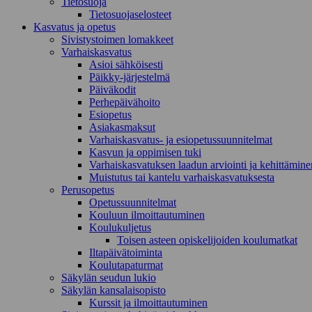
Tietosuoja
Tietosuojaselosteet
Kasvatus ja opetus
Sivistystoimen lomakkeet
Varhaiskasvatus
Asioi sähköisesti
Päikky-järjestelmä
Päiväkodit
Perhepäivähoito
Esiopetus
Asiakasmaksut
Varhaiskasvatus- ja esiopetussuunnitelmat
Kasvun ja oppimisen tuki
Varhaiskasvatuksen laadun arviointi ja kehittämine
Muistutus tai kantelu varhaiskasvatuksesta
Perusopetus
Opetussuunnitelmat
Kouluun ilmoittautuminen
Koulukuljetus
Toisen asteen opiskelijoiden koulumatkat
Iltapäivätoiminta
Koulutapaturmat
Säkylän seudun lukio
Säkylän kansalaisopisto
Kurssit ja ilmoittautuminen