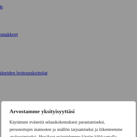
de
lomakkeet
lueiden hoitourakoitsijat
Arvostamme yksityisyyttäsi
Käytämme evästeitä selauskokemuksesi parantamiseksi,
personoitujen mainosten ja sisällön tarjoamiseksi ja liikenteemme
analysoimiseksi. Hyväksyt evästeidemme käytön klikkaamalla