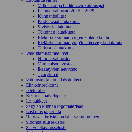
Luottamuselimet
Valtuuston ja hallituksen kokousajat
Kunnanvaltuusto 2025 – 2029
Kunnanhallitus
Keskusvaalilautakunta
Sivistyslautakunta
Tekninen lautakunta
Etelä-Satakunnan ympäristölautakunta
Etelä-Satakunnan ympäristöterveyslautakunta
Tarkastuslautakunta
Vaikuttamistoimielimet
Nuorisovaltuusto
Vammaisneuvosto
Ikääntyvien neuvosto
Työryhmät
Valtuusto- ja kuntalaisaloitteet
Elinkeinorakenne
Jätehuolto
Kelan etäpalvelupiste
Lomakkeet
Säkylän kunnan logomateriaali
Laskutus ja perintä
Häiriö- ja kriisitilanteisiin varautuminen
Sidonnaisuusrekisteri
Saavutettavuusseloste