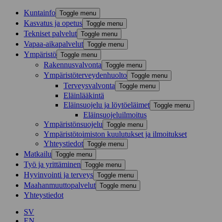
Kunta­info
Toggle menu
Kasvatus ja opetus
Toggle menu
Tekniset palvelut
Toggle menu
Vapaa-aika­palvelut
Toggle menu
Ympä­ristö
Toggle menu
Rakennusvalvonta
Toggle menu
Ympäristöterveydenhuolto
Toggle menu
Terveysvalvonta
Toggle menu
Eläinlääkintä
Eläinsuojelu ja löytöeläimet
Toggle menu
Eläinsuojeluilmoitus
Ympäristönsuojelu
Toggle menu
Ympäristötoimiston kuulutukset ja ilmoitukset
Yhteystiedot
Toggle menu
Mat­kailu
Toggle menu
Työ ja yrittä­minen
Toggle menu
Hyvinvointi ja terveys
Toggle menu
Maahanmuuttopalvelut
Toggle menu
Yhteystiedot
SV
EN