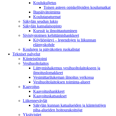
Koulukuljetus
Toisen asteen opiskelijoiden koulumatkat
Iltapäivätoiminta
Koulutapaturmat
Säkylän seudun lukio
Säkylän kansalaisopisto
Kurssit ja ilmoittautuminen
Sivistystoimen kehittämishankkeet
Köyliönjärvi – legendojen ja liikunnan
elämyskohde
Koulujen ja päiväkotien ruokalistat
Tekniset palvelut
Kiinteistötoimi
Vesihuoltolaitos
Liittymishakemus vesihuoltolaitokseen ja
ilmoituslomakkeet
Vesimittarilukeman ilmoitus verkossa
Vesihuoltolaitoksen toiminta-alueet
Kaavoitus
Kaavoitushankkeet
Kaavoituskatsaukset
Liikenneväylät
Säkylän kunnan katualueiden ja kiinteistöjen
piha-alueiden hoitourakoitsijat
Yksityistiet