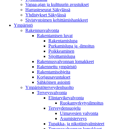
Vapaa-ajan ja kulttuurin avustukset
Harrasteseurat Säkylässä
Yhdistykset Säkylässä
Sivistystoimen kehittämishankkeet
Ympä­ristö
Rakennusvalvonta
Rakentamisen luvat
Rakentamislupa
Purkamislupa ja -ilmoitus
Poikkeaminen
Sijoittamislupa
Rakennusvalvonnan lomakkeet
Rakennettu ympäristö
Rakentamisohjeita
Korjausavustukset
Sähköinen asiointi
Ympäristöterveydenhuolto
Terveysvalvonta
Elintarvikevalvonta
Ruokamyrkytysilmoitus
Terveydensuojelu
Uimavesien valvonta
Asumisterveys
Tupakka- ja nikotiinivalmisteet
Terveysvalvonnan lomakkeet