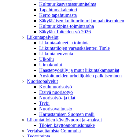
Kulttuurikasvatussuunnitelma
Tapahtumakalenteri
Kerro tapahtumasta
Säkyläläisen kulttuuritoimijan palkitseminen
Kulttuurikipinä-toimintaraha
Säkylän Taiteiden yö 2026
Liikuntapalvelut
Liikunta-alueet ja toiminta
Liikuntatilojen varauskalenteri Timle
Liikuntaneuvonta
Ulkoilu
Uimakoulut
Haastepyöräily ja muut liikuntakampanjat
Ansioituneiden urheilijoiden palkitseminen
Nuorisopalvelut
Koulunuorisotyö
Etsivä nuorisotyö
Nuorisotyö- ja tilat
Tryki
Nuorisovaltuusto
Harrastamisen Suomen malli
Liikuntatilojen käyttövuorot ja -maksut
Tilojen käyttöanomuslomake
Vertaisauttamista Commulla
Työtoiminta