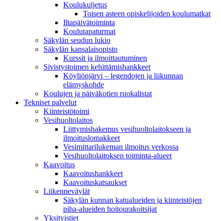
Koulukuljetus
Toisen asteen opiskelijoiden koulumatkat
Iltapäivätoiminta
Koulutapaturmat
Säkylän seudun lukio
Säkylän kansalaisopisto
Kurssit ja ilmoittautuminen
Sivistystoimen kehittämishankkeet
Köyliönjärvi – legendojen ja liikunnan
elämyskohde
Koulujen ja päiväkotien ruokalistat
Tekniset palvelut
Kiinteistötoimi
Vesihuoltolaitos
Liittymishakemus vesihuoltolaitokseen ja
ilmoituslomakkeet
Vesimittarilukeman ilmoitus verkossa
Vesihuoltolaitoksen toiminta-alueet
Kaavoitus
Kaavoitushankkeet
Kaavoituskatsaukset
Liikenneväylät
Säkylän kunnan katualueiden ja kiinteistöjen
piha-alueiden hoitourakoitsijat
Yksityistiet