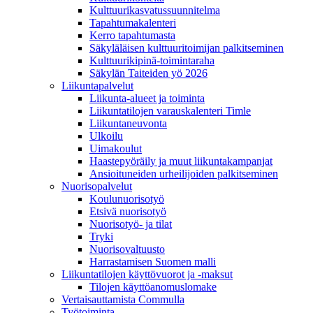
Kulttuurikasvatussuunnitelma
Tapahtumakalenteri
Kerro tapahtumasta
Säkyläläisen kulttuuritoimijan palkitseminen
Kulttuurikipinä-toimintaraha
Säkylän Taiteiden yö 2026
Liikuntapalvelut
Liikunta-alueet ja toiminta
Liikuntatilojen varauskalenteri Timle
Liikuntaneuvonta
Ulkoilu
Uimakoulut
Haastepyöräily ja muut liikuntakampanjat
Ansioituneiden urheilijoiden palkitseminen
Nuorisopalvelut
Koulunuorisotyö
Etsivä nuorisotyö
Nuorisotyö- ja tilat
Tryki
Nuorisovaltuusto
Harrastamisen Suomen malli
Liikuntatilojen käyttövuorot ja -maksut
Tilojen käyttöanomuslomake
Vertaisauttamista Commulla
Työtoiminta