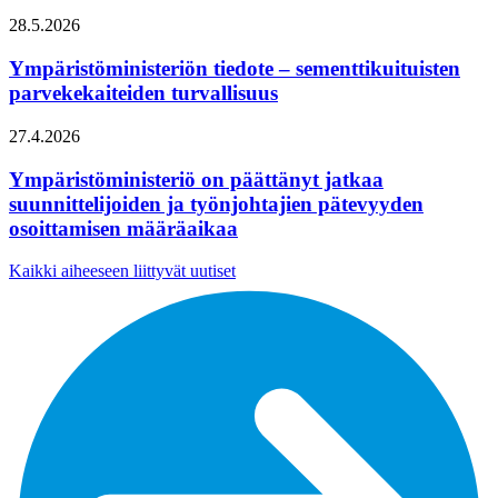
28.5.2026
Ympäristöministeriön tiedote – sementtikuituisten
parvekekaiteiden turvallisuus
27.4.2026
Ympäristöministeriö on päättänyt jatkaa
suunnittelijoiden ja työnjohtajien pätevyyden
osoittamisen määräaikaa
Kaikki aiheeseen liittyvät uutiset