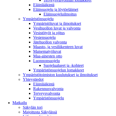
Terveysvalvonnan lomakkeet
Eläinlääkintä
Eläinsuojelu ja löytöeläimet
Eläinsuojeluilmoitus
Ympäristönsuojelu
Ympäristöluvat ja ilmoitukset
Vesihuollon luvat ja valvonta
Vesistötyöt ja ojitus
Vesiensuojelu
Jätehuollon valvonta
Maasto- ja vesiliikenteen luvat
Maisematyöluvat
Maa-ainesten otto
Luonnonsuojelu
Suojelualueet ja -kohteet
Ympäristönsuojelun lomakkeet
Ympäristötoimiston kuulutukset ja ilmoitukset
Yhteystiedot
Eläinlääkintä
Rakennusvalvonta
Terveysvalvonta
Ympäristönsuojelu
Mat­kailu
Säkylän tori
Majoitusta Säkylässä