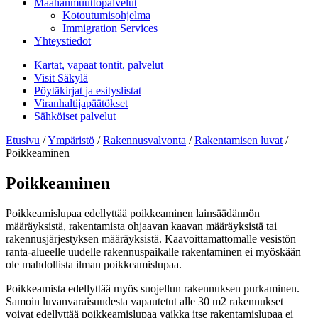
Maahanmuuttopalvelut
Kotoutumisohjelma
Immigration Services
Yhteystiedot
Kartat, vapaat tontit, palvelut
Visit Säkylä
Pöytäkirjat ja esityslistat
Viranhaltijapäätökset
Sähköiset palvelut
Etusivu
/
Ympäristö
/
Rakennusvalvonta
/
Rakentamisen luvat
/
Poikkeaminen
Poikkeaminen
Poikkeamislupaa edellyttää poikkeaminen lainsäädännön
määräyksistä, rakentamista ohjaavan kaavan määräyksistä tai
rakennusjärjestyksen määräyksistä. Kaavoittamattomalle vesistön
ranta-alueelle uudelle rakennuspaikalle rakentaminen ei myöskään
ole mahdollista ilman poikkeamislupaa.
Poikkeamista edellyttää myös suojellun rakennuksen purkaminen.
Samoin luvanvaraisuudesta vapautetut alle 30 m2 rakennukset
voivat edellyttää poikkeamislupaa vaikka itse rakentamislupaa ei