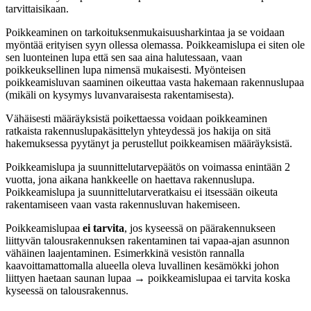
tarvittaisikaan.
Poikkeaminen on tarkoituksenmukaisuusharkintaa ja se voidaan
myöntää erityisen syyn ollessa olemassa. Poikkeamislupa ei siten ole
sen luonteinen lupa että sen saa aina halutessaan, vaan
poikkeuksellinen lupa nimensä mukaisesti. Myönteisen
poikkeamisluvan saaminen oikeuttaa vasta hakemaan rakennuslupaa
(mikäli on kysymys luvanvaraisesta rakentamisesta).
Vähäisesti määräyksistä poikettaessa voidaan poikkeaminen
ratkaista rakennuslupakäsittelyn yhteydessä jos hakija on sitä
hakemuksessa pyytänyt ja perustellut poikkeamisen määräyksistä.
Poikkeamislupa ja suunnittelutarvepäätös on voimassa enintään 2
vuotta, jona aikana hankkeelle on haettava rakennuslupa.
Poikkeamislupa ja suunnittelutarveratkaisu ei itsessään oikeuta
rakentamiseen vaan vasta rakennusluvan hakemiseen.
Poikkeamislupaa
ei tarvita
, jos kyseessä on päärakennukseen
liittyvän talousrakennuksen rakentaminen tai vapaa-ajan asunnon
vähäinen laajentaminen. Esimerkkinä vesistön rannalla
kaavoittamattomalla alueella oleva luvallinen kesämökki johon
liittyen haetaan saunan lupaa → poikkeamislupaa ei tarvita koska
kyseessä on talousrakennus.