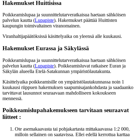
Hakemukset Huittisissa
Poikkeamislupaa ja suunnittelutarveratkaisua haetaan sähköisen
palvelun kautta (
Lupapiste
). Hakemukset päättää Huittisten
kaupungin toimivaltainen viranomainen.
Viranhaltijapäätöksissä käsittelyaika on yleensä alle kuukausi.
Hakemukset Eurassa ja Säkylässä
Poikkeamislupaa ja suunnittelutarveratkaisua haetaan sähköisen
palvelun kautta (
Lupapiste
). Poikkeamisluvat ratkaisee Euran ja
Säkylän alueella Etelä-Satakunnan ympäristölautakunta.
Käsittelyaika poikkeamisille on ympäristölautakunnassa noin 1
kuukausi riippuen hakemuksen saapumisajankohdasta ja saadaanko
tarvittavat lausunnot seuraavaan mahdolliseen kokoukseen
mennessä.
Poikkeamislupahakemukseen tarvitaan seuraavat
liitteet :
Ote asemakaavasta tai pohjakartasta mittakaavassa 1:2 000,
milloin sellainen on saatavissa. Ellei edellä kerrottua karttaa