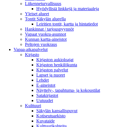
Liikenneturvallisuus
Hyödyllisiä linkkejä ja materiaaleja
Yleiset alueet
Tontit Säkylän alueella
Leiritien tontit, kartta ja hintatiedot
Hankinnat / tarjouspyynnöt
Vapaat vuokra-asunnot
Kunnan kartta-aineistot
Peltojen vuokraus
Vapaa-aika­palvelut
Kirjasto
Kirjaston aukioloajat
Kirjaston henkilökunta
Kirjaston palvelut
Lapset ja nuoret
Lehdet
E-aineistot
Näyttely-, tapahtuma- ja kokoustilat
Satakirjastot
Uutuudet
Kulttuuri
Säkylän kansallispuvut
Kotiseutuarkisto
Kuvataide
Kulttuurikohteita