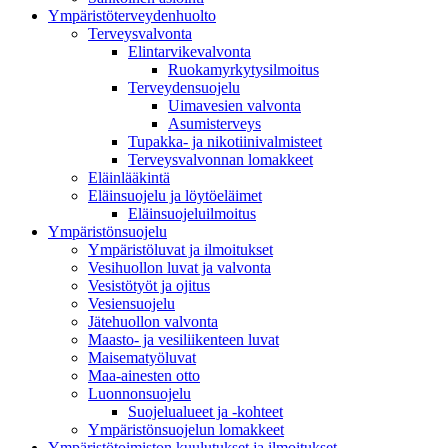
Ympäristöterveydenhuolto
Terveysvalvonta
Elintarvikevalvonta
Ruokamyrkytysilmoitus
Terveydensuojelu
Uimavesien valvonta
Asumisterveys
Tupakka- ja nikotiinivalmisteet
Terveysvalvonnan lomakkeet
Eläinlääkintä
Eläinsuojelu ja löytöeläimet
Eläinsuojeluilmoitus
Ympäristönsuojelu
Ympäristöluvat ja ilmoitukset
Vesihuollon luvat ja valvonta
Vesistötyöt ja ojitus
Vesiensuojelu
Jätehuollon valvonta
Maasto- ja vesiliikenteen luvat
Maisematyöluvat
Maa-ainesten otto
Luonnonsuojelu
Suojelualueet ja -kohteet
Ympäristönsuojelun lomakkeet
Ympäristötoimiston kuulutukset ja ilmoitukset