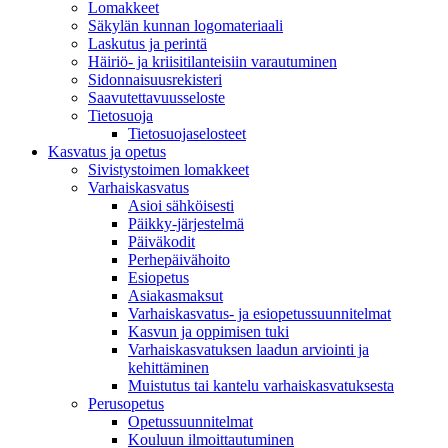
Lomakkeet
Säkylän kunnan logomateriaali
Laskutus ja perintä
Häiriö- ja kriisitilanteisiin varautuminen
Sidonnaisuusrekisteri
Saavutettavuusseloste
Tietosuoja
Tietosuojaselosteet
Kasvatus ja opetus
Sivistystoimen lomakkeet
Varhaiskasvatus
Asioi sähköisesti
Päikky-järjestelmä
Päiväkodit
Perhepäivähoito
Esiopetus
Asiakasmaksut
Varhaiskasvatus- ja esiopetussuunnitelmat
Kasvun ja oppimisen tuki
Varhaiskasvatuksen laadun arviointi ja
kehittäminen
Muistutus tai kantelu varhaiskasvatuksesta
Perusopetus
Opetussuunnitelmat
Kouluun ilmoittautuminen