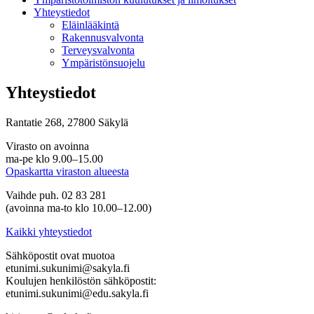
Yhteystiedot
Eläinlääkintä
Rakennusvalvonta
Terveysvalvonta
Ympäristönsuojelu
Yhteystiedot
Rantatie 268, 27800 Säkylä
Virasto on avoinna
ma-pe klo 9.00–15.00
Opaskartta viraston alueesta
Vaihde puh. 02 83 281
(avoinna ma-to klo 10.00–12.00)
Kaikki yhteystiedot
Sähköpostit ovat muotoa
etunimi.sukunimi@sakyla.fi
Koulujen henkilöstön sähköpostit:
etunimi.sukunimi@edu.sakyla.fi