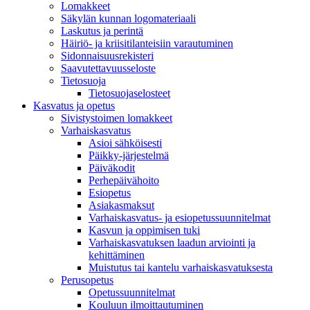
Lomakkeet
Säkylän kunnan logomateriaali
Laskutus ja perintä
Häiriö- ja kriisitilanteisiin varautuminen
Sidonnaisuusrekisteri
Saavutettavuusseloste
Tietosuoja
Tietosuojaselosteet
Kasvatus ja opetus
Sivistystoimen lomakkeet
Varhaiskasvatus
Asioi sähköisesti
Päikky-järjestelmä
Päiväkodit
Perhepäivähoito
Esiopetus
Asiakasmaksut
Varhaiskasvatus- ja esiopetussuunnitelmat
Kasvun ja oppimisen tuki
Varhaiskasvatuksen laadun arviointi ja
kehittäminen
Muistutus tai kantelu varhaiskasvatuksesta
Perusopetus
Opetussuunnitelmat
Kouluun ilmoittautuminen