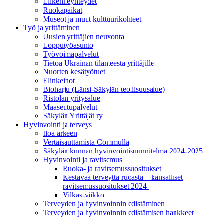
Liikenneyhteydet
Ruokapaikat
Museot ja muut kulttuurikohteet
Työ ja yrittä­minen
Uusien yrittäjien neuvonta
Lopputyöasunto
Työvoimapalvelut
Tietoa Ukrainan tilanteesta yrittäjille
Nuorten kesätyötuet
Elinkeinot
Bioharju (Länsi-Säkylän teollisuusalue)
Ristolan yritysalue
Maaseutupalvelut
Säkylän Yrittäjät ry
Hyvinvointi ja terveys
Iloa arkeen
Vertaisauttamista Commulla
Säkylän kunnan hyvinvointisuunnitelma 2024-2025
Hyvinvointi ja ravitsemus
Ruoka- ja ravitsemussuositukset
Kestävää terveyttä ruoasta – kansalliset
ravitsemussuositukset 2024
Vilkas-viikko
Terveyden ja hyvinvoinnin edistäminen
Terveyden ja hyvinvoinnin edistämisen hankkeet