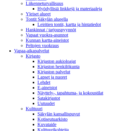
Liikenneturvallisuus
Hyödyllisiä linkkejä ja materiaaleja
Yleiset alueet
Tontit Säkylän alueella
Leiritien tontit, kartta ja hintatiedot
Hankinnat / tarjouspyynnöt
Vapaat vuokra-asunnot
Kunnan kartta-aineistot
Peltojen vuokraus
Vapaa-aika­palvelut
Kirjasto
Kirjaston aukioloajat
Kirjaston henkilökunta
Kirjaston palvelut
Lapset ja nuoret
Lehdet
E-aineistot
Näyttely-, tapahtuma- ja kokoustilat
Satakirjastot
Uutuudet
Kulttuuri
Säkylän kansallispuvut
Kotiseutuarkisto
Kuvataide
Kulttuurikohteita