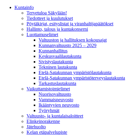
Kunta­info
Tervetuloa Säkylään!
Tiedotteet ja kuulutukset
Pöytäkirjat, esityslistat ja viranhaltijapäätökset
Hallinto, talous ja kuntakonserni
Luottamuselimet
Valtuuston ja hallituksen kokousajat
Kunnanvaltuusto 2025 – 2029
Kunnanhallitus
Keskusvaalilautakunta
Sivistyslautakunta
Tekninen lautakunta
Etelä-Satakunnan ympäristölautakunta
Etelä-Satakunnan ympäristöterveyslautakunta
Tarkastuslautakunta
Vaikuttamistoimielimet
Nuorisovaltuusto
Vammaisneuvosto
Ikääntyvien neuvosto
Työryhmät
Valtuusto- ja kuntalaisaloitteet
Elinkeinorakenne
Jätehuolto
Kelan etäpalvelupiste