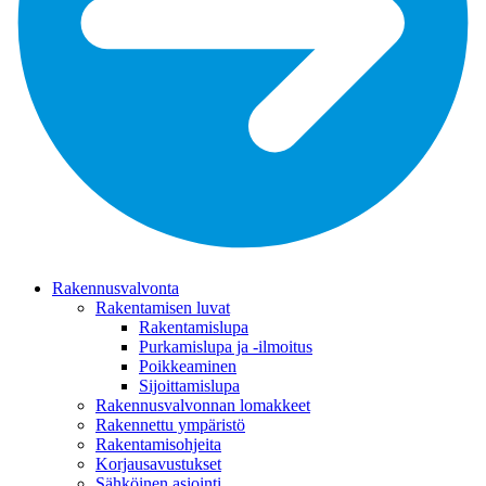
Rakennusvalvonta
Rakentamisen luvat
Rakentamislupa
Purkamislupa ja -ilmoitus
Poikkeaminen
Sijoittamislupa
Rakennusvalvonnan lomakkeet
Rakennettu ympäristö
Rakentamisohjeita
Korjausavustukset
Sähköinen asiointi