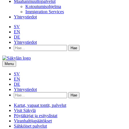
Maahanmuuttopalvelut
Kotoutumisohjelma
Immigration Services
Yhteystiedot
SV
EN
DE
Yhteystiedot
Hae
hakusanalla:
Menu
SV
EN
DE
Yhteystiedot
Hae
hakusanalla:
Kartat, vapaat tontit, palvelut
Visit Säkylä
Pöytäkirjat ja esityslistat
Viranhaltijapäätökset
Sähköiset palvelut