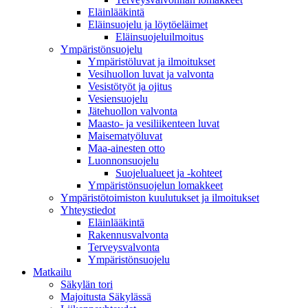
Eläinlääkintä
Eläinsuojelu ja löytöeläimet
Eläinsuojeluilmoitus
Ympäristönsuojelu
Ympäristöluvat ja ilmoitukset
Vesihuollon luvat ja valvonta
Vesistötyöt ja ojitus
Vesiensuojelu
Jätehuollon valvonta
Maasto- ja vesiliikenteen luvat
Maisematyöluvat
Maa-ainesten otto
Luonnonsuojelu
Suojelualueet ja -kohteet
Ympäristönsuojelun lomakkeet
Ympäristötoimiston kuulutukset ja ilmoitukset
Yhteystiedot
Eläinlääkintä
Rakennusvalvonta
Terveysvalvonta
Ympäristönsuojelu
Mat­kailu
Säkylän tori
Majoitusta Säkylässä