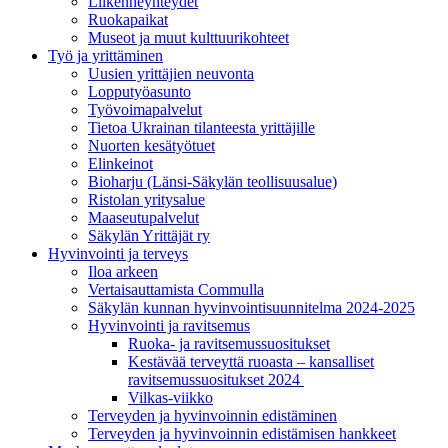
Liikenneyhteydet
Ruokapaikat
Museot ja muut kulttuurikohteet
Työ ja yrittä­minen
Uusien yrittäjien neuvonta
Lopputyöasunto
Työvoimapalvelut
Tietoa Ukrainan tilanteesta yrittäjille
Nuorten kesätyötuet
Elinkeinot
Bioharju (Länsi-Säkylän teollisuusalue)
Ristolan yritysalue
Maaseutupalvelut
Säkylän Yrittäjät ry
Hyvinvointi ja terveys
Iloa arkeen
Vertaisauttamista Commulla
Säkylän kunnan hyvinvointisuunnitelma 2024-2025
Hyvinvointi ja ravitsemus
Ruoka- ja ravitsemussuositukset
Kestävää terveyttä ruoasta – kansalliset
ravitsemussuositukset 2024
Vilkas-viikko
Terveyden ja hyvinvoinnin edistäminen
Terveyden ja hyvinvoinnin edistämisen hankkeet