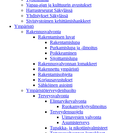
Vapaa-ajan ja kulttuurin avustukset
Harrasteseurat Säkylässä
Yhdistykset Säkylässä
Sivistystoimen kehittämishankkeet
Ympä­ristö
Rakennusvalvonta
Rakentamisen luvat
Rakentamislupa
Purkamislupa ja -ilmoitus
Poikkeaminen
Sijoittamislupa
Rakennusvalvonnan lomakkeet
Rakennettu ympäristö
Rakentamisohjeita
Korjausavustukset
Sähköinen asiointi
Ympäristöterveydenhuolto
Terveysvalvonta
Elintarvikevalvonta
Ruokamyrkytysilmoitus
Terveydensuojelu
Uimavesien valvonta
Asumisterveys
Tupakka- ja nikotiinivalmisteet