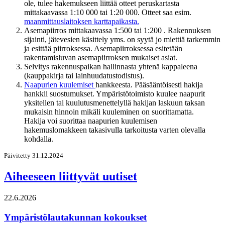
ole, tulee hakemukseen liittää otteet peruskartasta
mittakaavassa 1:10 000 tai 1:20 000. Otteet saa esim.
maanmittauslaitoksen karttapaikasta.
Asemapiirros mittakaavassa 1:500 tai 1:200 . Rakennuksen
sijainti, jätevesien käsittely yms. on syytä jo miettiä tarkemmin
ja esittää piirroksessa. Asemapiirroksessa esitetään
rakentamisluvan asemapiirroksen mukaiset asiat.
Selvitys rakennuspaikan hallinnasta yhtenä kappaleena
(kauppakirja tai lainhuudatustodistus).
Naapurien kuulemiset
hankkeesta. Pääsääntöisesti hakija
hankkii suostumukset. Ympäristötoimisto kuulee naapurit
yksitellen tai kuulutusmenettelyllä hakijan laskuun taksan
mukaisin hinnoin mikäli kuuleminen on suorittamatta.
Hakija voi suorittaa naapurien kuulemisen
hakemuslomakkeen takasivulla tarkoitusta varten olevalla
kohdalla.
Päivitetty 31.12.2024
Aiheeseen liittyvät uutiset
22.6.2026
Ympäristölautakunnan kokoukset