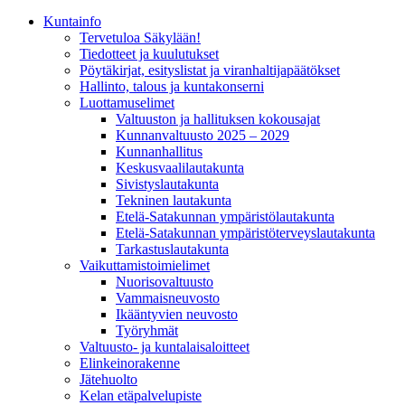
Kunta­info
Tervetuloa Säkylään!
Tiedotteet ja kuulutukset
Pöytäkirjat, esityslistat ja viranhaltijapäätökset
Hallinto, talous ja kuntakonserni
Luottamuselimet
Valtuuston ja hallituksen kokousajat
Kunnanvaltuusto 2025 – 2029
Kunnanhallitus
Keskusvaalilautakunta
Sivistyslautakunta
Tekninen lautakunta
Etelä-Satakunnan ympäristölautakunta
Etelä-Satakunnan ympäristöterveyslautakunta
Tarkastuslautakunta
Vaikuttamistoimielimet
Nuorisovaltuusto
Vammaisneuvosto
Ikääntyvien neuvosto
Työryhmät
Valtuusto- ja kuntalaisaloitteet
Elinkeinorakenne
Jätehuolto
Kelan etäpalvelupiste