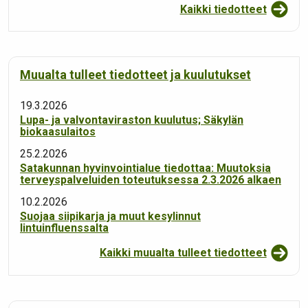
Kaikki tiedotteet
Muualta tulleet tiedotteet ja kuulutukset
19.3.2026
Lupa- ja valvontaviraston kuulutus; Säkylän
biokaasulaitos
25.2.2026
Satakunnan hyvinvointialue tiedottaa: Muutoksia
terveyspalveluiden toteutuksessa 2.3.2026 alkaen
10.2.2026
Suojaa siipikarja ja muut kesylinnut
lintuinfluenssalta
Kaikki muualta tulleet tiedotteet