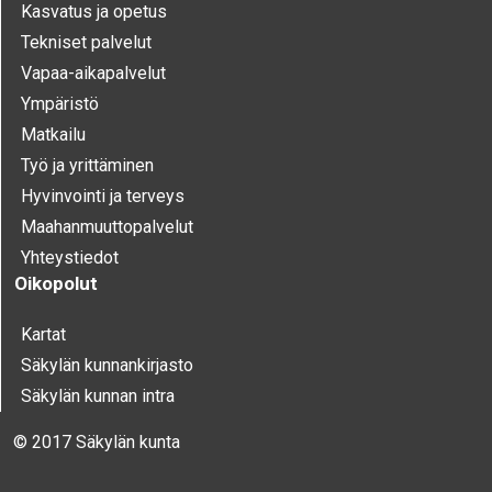
Kasvatus ja opetus
Tekniset palvelut
Vapaa-aika­palvelut
Ympä­ristö
Mat­kailu
Työ ja yrittä­minen
Hyvinvointi ja terveys
Maahanmuuttopalvelut
Yhteystiedot
Oikopolut
Kartat
Säkylän kunnankirjasto
Säkylän kunnan intra
© 2017 Säkylän kunta