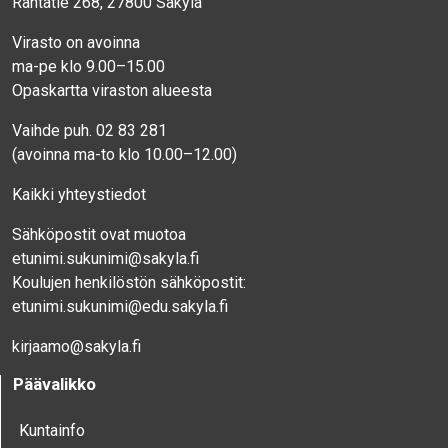
Rantatie 268, 27800 Säkylä
Virasto on avoinna
ma-pe klo 9.00–15.00
Opaskartta viraston alueesta
Vaihde puh. 02 83 281
(avoinna ma-to klo 10.00–12.00)
Kaikki yhteystiedot
Sähköpostit ovat muotoa
etunimi.sukunimi@sakyla.fi
Koulujen henkilöstön sähköpostit:
etunimi.sukunimi@edu.sakyla.fi
kirjaamo@sakyla.fi
Päävalikko
Kunta­info