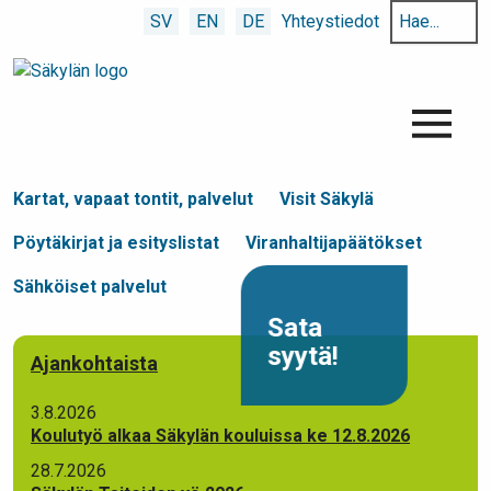
Hae
SV
EN
DE
Yhteystiedot
hakusanalla:
Menu
Kartat, vapaat tontit, palvelut
Visit Säkylä
Pöytäkirjat ja esityslistat
Viranhaltijapäätökset
Sähköiset palvelut
Sata
syytä!
Ajankohtaista
3.8.2026
Koulutyö alkaa Säkylän kouluissa ke 12.8.2026
28.7.2026