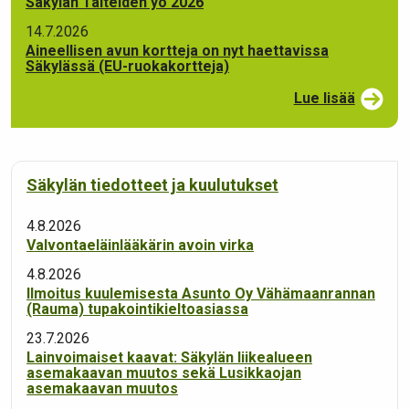
Säkylän Taiteiden yö 2026
14.7.2026
Aineellisen avun kortteja on nyt haettavissa
Säkylässä (EU-ruokakortteja)
Lue lisää
Säkylän tiedotteet ja kuulutukset
4.8.2026
Valvontaeläinlääkärin avoin virka
4.8.2026
Ilmoitus kuulemisesta Asunto Oy Vähämaanrannan
(Rauma) tupakointikieltoasiassa
23.7.2026
Lainvoimaiset kaavat: Säkylän liikealueen
asemakaavan muutos sekä Lusikkaojan
asemakaavan muutos