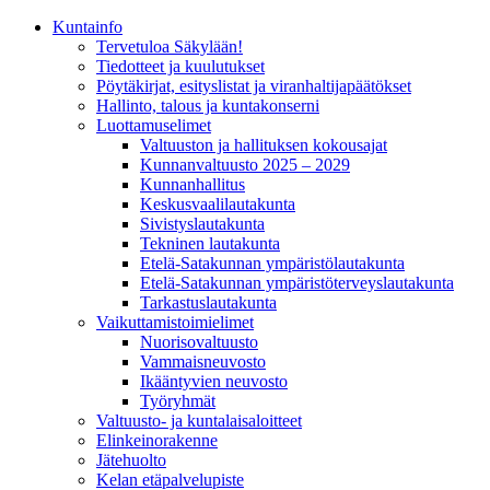
Kunta­info
Tervetuloa Säkylään!
Tiedotteet ja kuulutukset
Pöytäkirjat, esityslistat ja viranhaltijapäätökset
Hallinto, talous ja kuntakonserni
Luottamuselimet
Valtuuston ja hallituksen kokousajat
Kunnanvaltuusto 2025 – 2029
Kunnanhallitus
Keskusvaalilautakunta
Sivistyslautakunta
Tekninen lautakunta
Etelä-Satakunnan ympäristölautakunta
Etelä-Satakunnan ympäristöterveyslautakunta
Tarkastuslautakunta
Vaikuttamistoimielimet
Nuorisovaltuusto
Vammaisneuvosto
Ikääntyvien neuvosto
Työryhmät
Valtuusto- ja kuntalaisaloitteet
Elinkeinorakenne
Jätehuolto
Kelan etäpalvelupiste