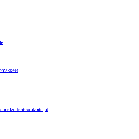
de
lomakkeet
lueiden hoitourakoitsijat