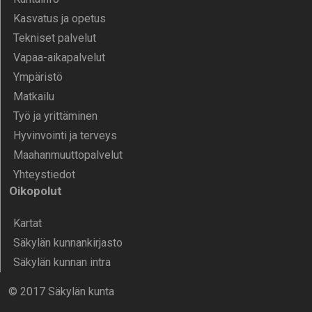
Kasvatus ja opetus
Tekniset palvelut
Vapaa-aika­palvelut
Ympä­ristö
Mat­kailu
Työ ja yrittä­minen
Hyvinvointi ja terveys
Maahanmuuttopalvelut
Yhteystiedot
Oikopolut
Kartat
Säkylän kunnankirjasto
Säkylän kunnan intra
© 2017 Säkylän kunta