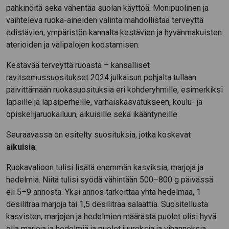
pähkinöitä sekä vähentää suolan käyttöä. Monipuolinen ja
vaihteleva ruoka-aineiden valinta mahdollistaa terveyttä
edistävien, ympäristön kannalta kestävien ja hyvänmakuisten
aterioiden ja välipalojen koostamisen.
Kestävää terveyttä ruoasta – kansalliset
ravitsemussuositukset 2024 julkaisun pohjalta tullaan
päivittämään ruokasuosituksia eri kohderyhmille, esimerkiksi
lapsille ja lapsiperheille, varhaiskasvatukseen, koulu- ja
opiskelijaruokailuun, aikuisille sekä ikääntyneille.
Seuraavassa on esitelty suosituksia, jotka koskevat
aikuisia
:
Ruokavalioon tulisi lisätä enemmän kasviksia, marjoja ja
hedelmiä. Niitä tulisi syödä vähintään 500–800 g päivässä
eli 5–9 annosta. Yksi annos tarkoittaa yhtä hedelmää, 1
desilitraa marjoja tai 1,5 desilitraa salaattia. Suositellusta
kasvisten, marjojen ja hedelmien määrästä puolet olisi hyvä
olla marjoja ja hedelmiä ja puolet juureksia ja vihanneksia.