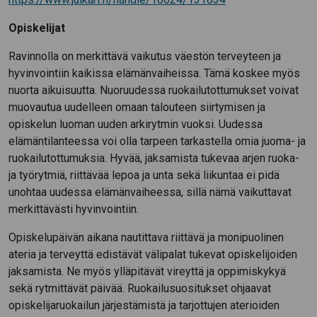
Opiskelijat
Ravinnolla on merkittävä vaikutus väestön terveyteen ja
hyvinvointiin kaikissa elämänvaiheissa. Tämä koskee myös
nuorta aikuisuutta. Nuoruudessa ruokailutottumukset voivat
muovautua uudelleen omaan talouteen siirtymisen ja
opiskelun luoman uuden arkirytmin vuoksi. Uudessa
elämäntilanteessa voi olla tarpeen tarkastella omia juoma- ja
ruokailutottumuksia. Hyvää, jaksamista tukevaa arjen ruoka-
ja työrytmiä, riittävää lepoa ja unta sekä liikuntaa ei pidä
unohtaa uudessa elämänvaiheessa, sillä nämä vaikuttavat
merkittävästi hyvinvointiin.
Opiskelupäivän aikana nautittava riittävä ja monipuolinen
ateria ja terveyttä edistävät välipalat tukevat opiskelijoiden
jaksamista. Ne myös ylläpitävät vireyttä ja oppimiskykyä
sekä rytmittävät päivää. Ruokailusuositukset ohjaavat
opiskelijaruokailun järjestämistä ja tarjottujen aterioiden