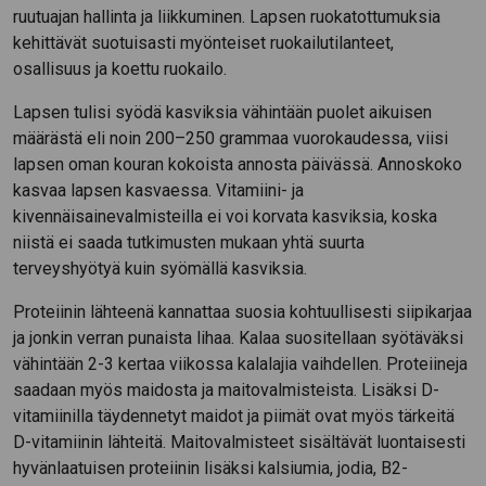
ruutuajan hallinta ja liikkuminen. Lapsen ruokatottumuksia
kehittävät suotuisasti myönteiset ruokailutilanteet,
osallisuus ja koettu ruokailo.
Lapsen tulisi syödä kasviksia vähintään puolet aikuisen
määrästä eli noin 200–250 grammaa vuorokaudessa, viisi
lapsen oman kouran kokoista annosta päivässä. Annoskoko
kasvaa lapsen kasvaessa. Vitamiini- ja
kivennäisainevalmisteilla ei voi korvata kasviksia, koska
niistä ei saada tutkimusten mukaan yhtä suurta
terveyshyötyä kuin syömällä kasviksia.
Proteiinin lähteenä kannattaa suosia kohtuullisesti siipikarjaa
ja jonkin verran punaista lihaa. Kalaa suositellaan syötäväksi
vähintään 2-3 kertaa viikossa kalalajia vaihdellen. Proteiineja
saadaan myös maidosta ja maitovalmisteista. Lisäksi D-
vitamiinilla täydennetyt maidot ja piimät ovat myös tärkeitä
D-vitamiinin lähteitä. Maitovalmisteet sisältävät luontaisesti
hyvänlaatuisen proteiinin lisäksi kalsiumia, jodia, B2-