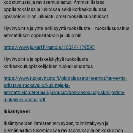
koostumusta ja ravitsemuslaatua. Ammatillisissa
oppilaitoksissa ja lukioissa sekä korkeakouluissa
opiskeleville on julkaistu omat ruokailusuositukset.
Hyvinvointia ja yhteisöllisyyttä ruokailusta – ruokailusuositus
ammatillisiin oppilaitoksiin ja lukioihin
https://www.julkari.fi/handle/10024/139595
Hyvinvointia ja opiskelukykyä ruokailusta –
korkeakouluopiskelijoiden ruokailusuositus
https://www.ruokavirasto.fi/globalassets/teemat/terveytta-
edistava-ruokavalio/kuluttaja-ja-
ammattilaismateriaali/julkaisut/korkeakouluopiskelijoiden-
ruokailusuositus.pdf
Ikääntyneet
Ikääntyneiden ihmisten terveyden, toimintakyvyn ja
elämänlaadun tukemisessa ravitsemuksella on keskeinen