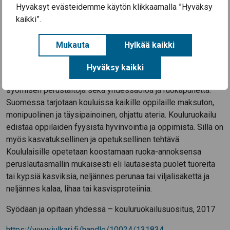
Hyväksyt evästeidemme käytön klikkaamalla ”Hyväksy
suunterveydelle kuin yleiselle terveydelle. D-vitamiinilisää
kaikki”.
suositellaan käytettäväksi ympäri vuoden 2–17-vuotiaille
etenkin luuston nopeiden kasvuvaiheiden aikana.
Mukauta
Hylkää kaikki
Kouluruokailulla on suuri merkitys koululaisten hyvinvointiin.
Kouluissa ruokailutilanne on kasvatustilanne, jossa oppilaat
Hyväksy kaikki
tutustuvat uusiin ruoka-aineisiin, oppivat makuja ja rakenteita,
syömisen perustaitoja sekä yhdessäoloa ja ruokapuhetta.
Suomessa tarjotaan kouluissa kaikille oppilaille maksuton,
monipuolinen ja täysipainoinen, ohjattu ateria. Kouluruokailu
edistää oppilaiden fyysistä hyvinvointia ja oppimista. Sillä on
myös kasvatuksellinen ja opetuksellinen tehtävä.
Koululaisille opetetaan koostamaan ruoka-annoksensa
peruslautasmallin mukaisesti eli lautasesta puolet tuoreita
tai kypsiä kasviksia, neljännes perunaa tai viljalisäkettä ja
neljännes kalaa, lihaa tai kasvisproteiinia.
Syödään ja opitaan yhdessä – kouluruokailusuositus, 2017
https://www.julkari.fi/handle/10024/131834