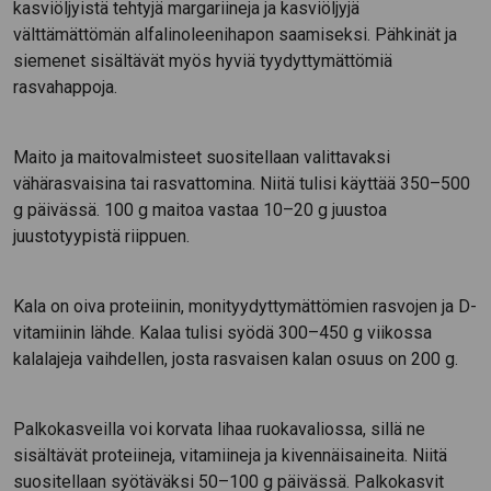
kasviöljyistä tehtyjä margariineja ja kasviöljyjä
välttämättömän alfalinoleenihapon saamiseksi. Pähkinät ja
siemenet sisältävät myös hyviä tyydyttymättömiä
rasvahappoja.
Maito ja maitovalmisteet suositellaan valittavaksi
vähärasvaisina tai rasvattomina. Niitä tulisi käyttää 350–500
g päivässä. 100 g maitoa vastaa 10–20 g juustoa
juustotyypistä riippuen.
Kala on oiva proteiinin, monityydyttymättömien rasvojen ja D-
vitamiinin lähde. Kalaa tulisi syödä 300–450 g viikossa
kalalajeja vaihdellen, josta rasvaisen kalan osuus on 200 g.
Palkokasveilla voi korvata lihaa ruokavaliossa, sillä ne
sisältävät proteiineja, vitamiineja ja kivennäisaineita. Niitä
suositellaan syötäväksi 50–100 g päivässä. Palkokasvit