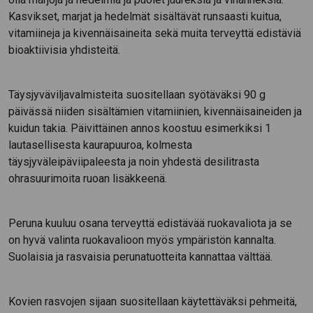
Kasvikset, marjat ja hedelmät sisältävät runsaasti kuitua,
vitamiineja ja kivennäisaineita sekä muita terveyttä edistäviä
bioaktiivisia yhdisteitä.
Täysjyväviljavalmisteita suositellaan syötäväksi 90 g
päivässä niiden sisältämien vitamiinien, kivennäisaineiden ja
kuidun takia. Päivittäinen annos koostuu esimerkiksi 1
lautasellisesta kaurapuuroa, kolmesta
täysjyväleipäviipaleesta ja noin yhdestä desilitrasta
ohrasuurimoita ruoan lisäkkeenä.
Peruna kuuluu osana terveyttä edistävää ruokavaliota ja se
on hyvä valinta ruokavalioon myös ympäristön kannalta.
Suolaisia ja rasvaisia perunatuotteita kannattaa välttää.
Kovien rasvojen sijaan suositellaan käytettäväksi pehmeitä,