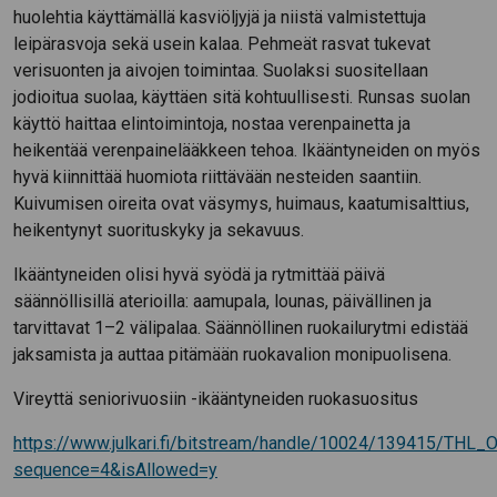
huolehtia käyttämällä kasviöljyjä ja niistä valmistettuja
leipärasvoja sekä usein kalaa. Pehmeät rasvat tukevat
verisuonten ja aivojen toimintaa. Suolaksi suositellaan
jodioitua suolaa, käyttäen sitä kohtuullisesti. Runsas suolan
käyttö haittaa elintoimintoja, nostaa verenpainetta ja
heikentää verenpainelääkkeen tehoa. Ikääntyneiden on myös
hyvä kiinnittää huomiota riittävään nesteiden saantiin.
Kuivumisen oireita ovat väsymys, huimaus, kaatumisalttius,
heikentynyt suorituskyky ja sekavuus.
Ikääntyneiden olisi hyvä syödä ja rytmittää päivä
säännöllisillä aterioilla: aamupala, lounas, päivällinen ja
tarvittavat 1–2 välipalaa. Säännöllinen ruokailurytmi edistää
jaksamista ja auttaa pitämään ruokavalion monipuolisena.
Vireyttä seniorivuosiin -ikääntyneiden ruokasuositus
https://www.julkari.fi/bitstream/handle/10024/139415/THL
sequence=4&isAllowed=y