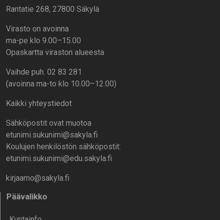
Rantatie 268, 27800 Säkylä
Virasto on avoinna
ma-pe klo 9.00–15.00
Opaskartta viraston alueesta
Vaihde puh. 02 83 281
(avoinna ma-to klo 10.00–12.00)
Kaikki yhteystiedot
Sähköpostit ovat muotoa
etunimi.sukunimi@sakyla.fi
Koulujen henkilöstön sähköpostit:
etunimi.sukunimi@edu.sakyla.fi
kirjaamo@sakyla.fi
Päävalikko
Kunta­info