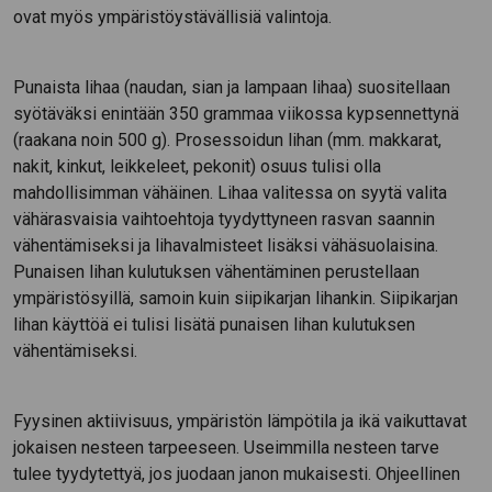
ovat myös ympäristöystävällisiä valintoja.
Punaista lihaa (naudan, sian ja lampaan lihaa) suositellaan
syötäväksi enintään 350 grammaa viikossa kypsennettynä
(raakana noin 500 g). Prosessoidun lihan (mm. makkarat,
nakit, kinkut, leikkeleet, pekonit) osuus tulisi olla
mahdollisimman vähäinen. Lihaa valitessa on syytä valita
vähärasvaisia vaihtoehtoja tyydyttyneen rasvan saannin
vähentämiseksi ja lihavalmisteet lisäksi vähäsuolaisina.
Punaisen lihan kulutuksen vähentäminen perustellaan
ympäristösyillä, samoin kuin siipikarjan lihankin. Siipikarjan
lihan käyttöä ei tulisi lisätä punaisen lihan kulutuksen
vähentämiseksi.
Fyysinen aktiivisuus, ympäristön lämpötila ja ikä vaikuttavat
jokaisen nesteen tarpeeseen. Useimmilla nesteen tarve
tulee tyydytettyä, jos juodaan janon mukaisesti. Ohjeellinen