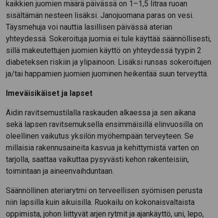
kaikkien juomien määrä päivässä on 1–1,5 litraa ruoan
sisältämän nesteen lisäksi. Janojuomana paras on vesi.
Täysmehuja voi nauttia lasillisen päivässä aterian
yhteydessä. Sokeroituja juomia ei tule käyttää säännöllisesti,
sillä makeutettujen juomien käyttö on yhteydessä tyypin 2
diabeteksen riskiin ja ylipainoon. Lisäksi runsas sokeroitujen
ja/tai happamien juomien juominen heikentää suun terveyttä.
Imeväisikäiset ja lapset
Äidin ravitsemustilalla raskauden alkaessa ja sen aikana
sekä lapsen ravitsemuksella ensimmäisillä elinvuosilla on
oleellinen vaikutus yksilön myöhempään terveyteen. Se
millaisia rakennusaineita kasvua ja kehittymistä varten on
tarjolla, saattaa vaikuttaa pysyvästi kehon rakenteisiin,
toimintaan ja aineenvaihduntaan.
Säännöllinen ateriarytmi on terveellisen syömisen perusta
niin lapsilla kuin aikuisilla. Ruokailu on kokonaisvaltaista
oppimista, johon liittyvät arjen rytmit ja ajankäyttö, uni, lepo,