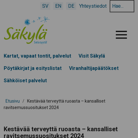
Hae
SV
EN
DE
Yhteystiedot
hakusanalla:
Menu
Kartat, vapaat tontit, palvelut
Visit Säkylä
Pöytäkirjat ja esityslistat
Viranhaltijapäätökset
Sähköiset palvelut
Etusivu
/
Kestävää terveyttä ruoasta – kansalliset
ravitsemussuositukset 2024
Kestävää terveyttä ruoasta – kansalliset
ravitsemussuositukset 2024