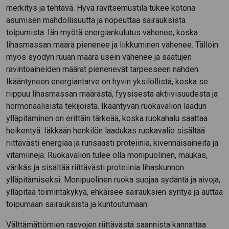
merkitys ja tehtävä. Hyvä ravitsemustila tukee kotona
asumisen mahdollisuutta ja nopeuttaa sairauksista
toipumista. Iän myötä energiankulutus vähenee, koska
lihasmassan määrä pienenee ja liikkuminen vähenee. Tällöin
myös syödyn ruuan määrä usein vähenee ja saatujen
ravintoaineiden määrät pienenevät tarpeeseen nähden.
Ikääntyneen energiantarve on hyvin yksilöllistä, koska se
riippuu lihasmassan määrästä, fyysisestä aktiivisuudesta ja
hormonaalisista tekijöistä. Ikääntyvän ruokavalion laadun
ylläpitäminen on erittäin tärkeää, koska ruokahalu saattaa
heikentyä. Iäkkään henkilön laadukas ruokavalio sisältää
riittävästi energiaa ja runsaasti proteiinia, kivennäisaineita ja
vitamiineja. Ruokavalion tulee olla monipuolinen, maukas,
värikäs ja sisältää riittävästi proteiinia lihaskunnon
ylläpitämiseksi. Monipuolinen ruoka suojaa sydäntä ja aivoja,
ylläpitää toimintakykyä, ehkäisee sairauksien syntyä ja auttaa
toipumaan sairauksista ja kuntoutumaan.
Välttämättömien rasvojen riittävästä saannista kannattaa