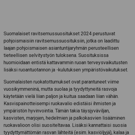
Suomalaiset ravitsemussuositukset 2024 perustuvat
pohjoismaisiin ravitsemussuosituksiin, jotka on laadittu
laajan pohjoismaisen asiantuntijaryhmän perusteellisen
tieteellisen selvitystyön tuloksena. Suosituksissa
huomioidaan entistä kattavammin ruoan terveysvaikutusten
lisäksi ruoantuotannon ja -kulutuksen ympäristövaikutukset.
Suomalaisten ruokatottumukset ovat parantuneet viime
vuosikymmeninä, mutta suolaa ja tyydyttyneitä rasvoja
käytetään vielä liian paljon ja kuitua saadaan liian vähän.
Kasvispainotteisempi ruokavalio edistäisi ihmisten ja
ympäristön hyvinvointia. Tämän takia täysjyväviljan,
kasvisten, marjojen, hedelmien ja palkokasvien lisääminen
ruokavalioon olisi suositeltavaa. Lisäksi kannattaisi suosia
tyydyttymättömän rasvan lähteitä (esim. kasviöljyjä), kalaa ja