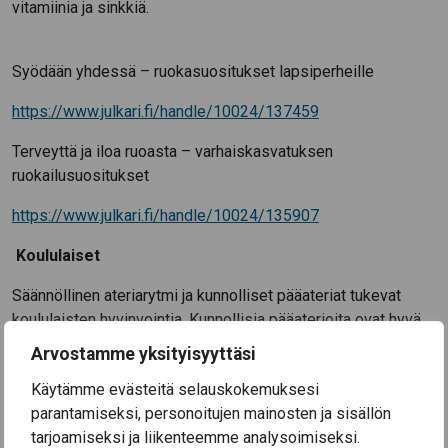
vitamiinia ja sinkkiä.
Syödään yhdessä – ruokasuositukset lapsiperheille
https://www.julkari.fi/handle/10024/137459
Terveyttä ja iloa ruoasta – varhaiskasvatuksen
ruokailusuositukset
https://www.julkari.fi/handle/10024/135907
Koululaiset
Säännöllinen ateriarytmi ja kunnolliset pääateriat tukevat
koululaisten hyvinvointia. Kunnollisia pääaterioita ovat hyvä
aamupala, täysipainoinen koululounas, kodin päivällinen ja
Arvostamme yksityisyyttäsi
viisaasti koostetut välipalat. Välipaloilla suositaan hedelmiä,
Käytämme evästeitä selauskokemuksesi
marjoja tai kasviksia, viljavalmisteita ja vähärasvaisia
parantamiseksi, personoitujen mainosten ja sisällön
maitovalmisteita. Janojuomana vesijohtovesi on paras
tarjoamiseksi ja liikenteemme analysoimiseksi.
vaihtoehto, sillä sokeroidut juomat ovat haitaksi niin