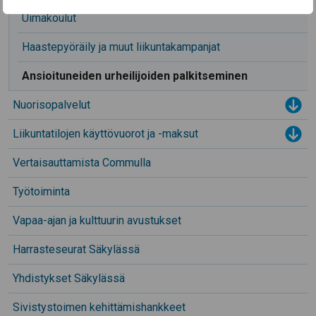
Uimakoulut
Haastepyöräily ja muut liikuntakampanjat
Ansioituneiden urheilijoiden palkitseminen
Nuorisopalvelut
Tog
Liikuntatilojen käyttövuorot ja -maksut
Tog
Vertaisauttamista Commulla
Työtoiminta
Vapaa-ajan ja kulttuurin avustukset
Harrasteseurat Säkylässä
Yhdistykset Säkylässä
Sivistystoimen kehittämishankkeet