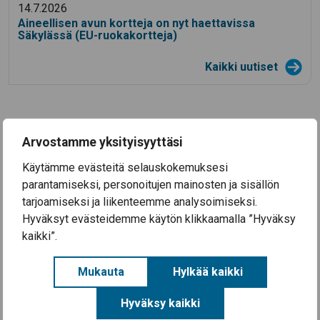
14.7.2026
Aineellisen avun kortteja on nyt haettavissa
Säkylässä (EU-ruokakortteja)
Kaikki uutiset
Kirjasto
Tog
Arvostamme yksityisyyttäsi
Kulttuuri
Käytämme evästeitä selauskokemuksesi
Tog
parantamiseksi, personoitujen mainosten ja sisällön
Toggle menu
Liikuntapalvelut
tarjoamiseksi ja liikenteemme analysoimiseksi.
Hyväksyt evästeidemme käytön klikkaamalla ”Hyväksy
Liikunta-alueet ja toiminta
kaikki”.
Liikuntatilojen varauskalenteri Timle
Mukauta
Hylkää kaikki
Liikuntaneuvonta
Hyväksy kaikki
Ulkoilu