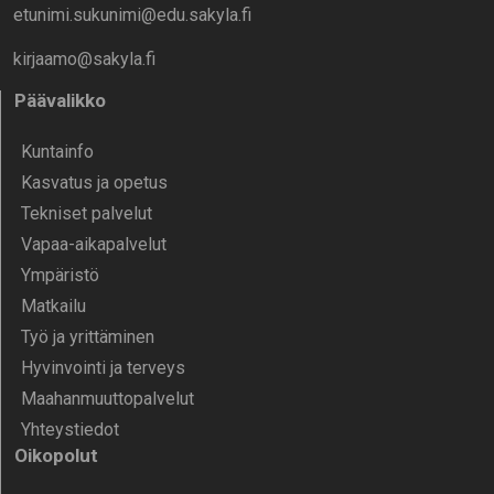
etunimi.sukunimi@edu.sakyla.fi
kirjaamo@sakyla.fi
Päävalikko
Kunta­info
Kasvatus ja opetus
Tekniset palvelut
Vapaa-aika­palvelut
Ympä­ristö
Mat­kailu
Työ ja yrittä­minen
Hyvinvointi ja terveys
Maahanmuuttopalvelut
Yhteystiedot
Oikopolut