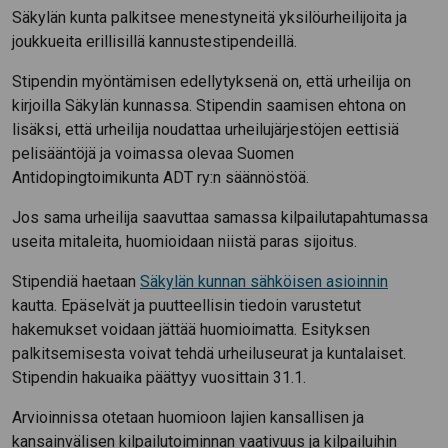
Säkylän kunta palkitsee menestyneitä yksilöurheilijoita ja
joukkueita erillisillä kannustestipendeillä.
Stipendin myöntämisen edellytyksenä on, että urheilija on
kirjoilla Säkylän kunnassa. Stipendin saamisen ehtona on
lisäksi, että urheilija noudattaa urheilujärjestöjen eettisiä
pelisääntöjä ja voimassa olevaa Suomen
Antidopingtoimikunta ADT ry:n säännöstöä.
Jos sama urheilija saavuttaa samassa kilpailutapahtumassa
useita mitaleita, huomioidaan niistä paras sijoitus.
Stipendiä haetaan
Säkylän kunnan sähköisen asioinnin
kautta. Epäselvät ja puutteellisin tiedoin varustetut
hakemukset voidaan jättää huomioimatta. Esityksen
palkitsemisesta voivat tehdä urheiluseurat ja kuntalaiset.
Stipendin hakuaika päättyy vuosittain 31.1.
Arvioinnissa otetaan huomioon lajien kansallisen ja
kansainvälisen kilpailutoiminnan vaativuus ja kilpailuihin