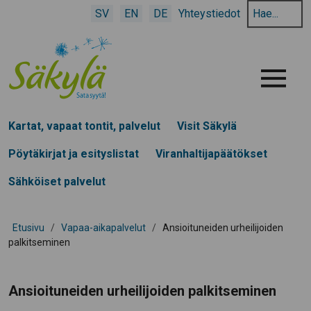
Hae
SV
EN
DE
Yhteystiedot
hakusanalla:
Menu
Kartat, vapaat tontit, palvelut
Visit Säkylä
Pöytäkirjat ja esityslistat
Viranhaltijapäätökset
Sähköiset palvelut
Etusivu
/
Vapaa-aikapalvelut
/
Ansioituneiden urheilijoiden
palkitseminen
Ansioituneiden urheilijoiden palkitseminen