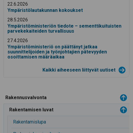
22.6.2026
Ympäristölautakunnan kokoukset
28.5.2026
Ympäristöministeriön tiedote – sementtikuituisten
parvekekaiteiden turvallisuus
27.4.2026
Ympäristöministeriö on päättänyt jatkaa
suunnittelijoiden ja työnjohtajien pätevyyden
osoittamisen määräaikaa
Kaikki aiheeseen liittyvät uutiset
Toggle menu
Rakennusvalvonta
Toggle menu
Rakentamisen luvat
Rakentamislupa