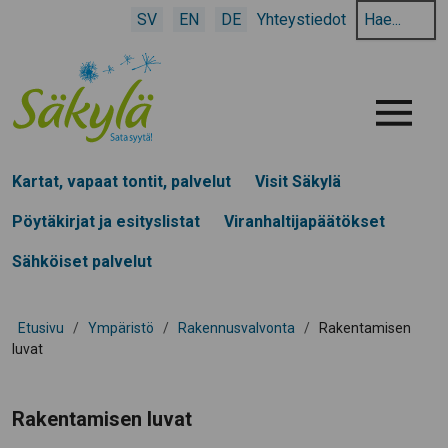
Hae
SV
EN
DE
Yhteystiedot
hakusanalla:
Menu
Kartat, vapaat tontit, palvelut
Visit Säkylä
Pöytäkirjat ja esityslistat
Viranhaltijapäätökset
Sähköiset palvelut
Etusivu
/
Ympäristö
/
Rakennusvalvonta
/
Rakentamisen
luvat
Rakentamisen luvat