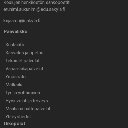
Koulujen henkilöstön sähköpostit:
etunimi.sukunimi@edu.sakyla.fi
kirjaamo@sakyla.fi
Päävalikko
Kunta­info
Kasvatus ja opetus
Tekniset palvelut
Vapaa-aika­palvelut
Ympä­ristö
Mat­kailu
Työ ja yrittä­minen
Hyvinvointi ja terveys
Maahanmuuttopalvelut
Yhteystiedot
Oikopolut