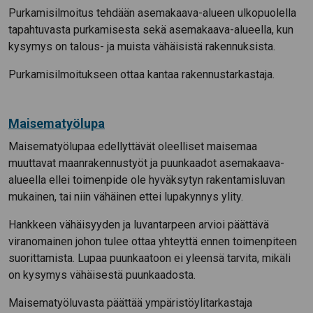
Purkamisilmoitus tehdään asemakaava-alueen ulkopuolella
tapahtuvasta purkamisesta sekä asemakaava-alueella, kun
kysymys on talous- ja muista vähäisistä rakennuksista.
Purkamisilmoitukseen ottaa kantaa rakennustarkastaja.
Maisematyölupa
Maisematyölupaa edellyttävät oleelliset maisemaa
muuttavat maanrakennustyöt ja puunkaadot asemakaava-
alueella ellei toimenpide ole hyväksytyn rakentamisluvan
mukainen, tai niin vähäinen ettei lupakynnys ylity.
Hankkeen vähäisyyden ja luvantarpeen arvioi päättävä
viranomainen johon tulee ottaa yhteyttä ennen toimenpiteen
suorittamista. Lupaa puunkaatoon ei yleensä tarvita, mikäli
on kysymys vähäisestä puunkaadosta.
Maisematyöluvasta päättää ympäristöylitarkastaja