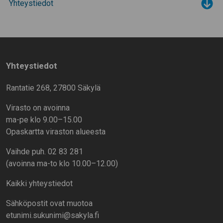
Yhteystiedot
Tog
Yhteystiedot
Rantatie 268, 27800 Säkylä
Virasto on avoinna
ma-pe klo 9.00–15.00
Opaskartta viraston alueesta
Vaihde puh. 02 83 281
(avoinna ma-to klo 10.00–12.00)
Kaikki yhteystiedot
Sähköpostit ovat muotoa
etunimi.sukunimi@sakyla.fi