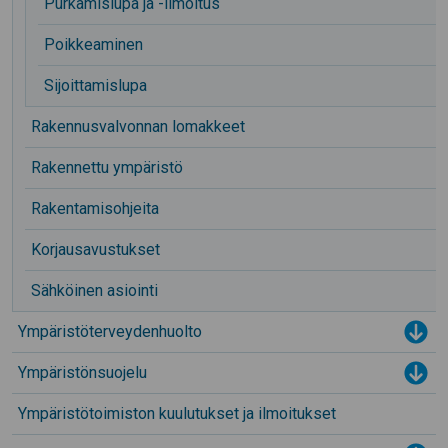
Purkamislupa ja -ilmoitus
Poikkeaminen
Sijoittamislupa
Rakennusvalvonnan lomakkeet
Rakennettu ympäristö
Rakentamisohjeita
Korjausavustukset
Sähköinen asiointi
Ympäristöterveydenhuolto
Tog
Ympäristönsuojelu
Tog
Ympäristötoimiston kuulutukset ja ilmoitukset