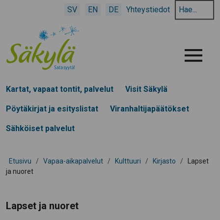
Hae
SV
EN
DE
Yhteystiedot
hakusanalla:
Menu
Kartat, vapaat tontit, palvelut
Visit Säkylä
Pöytäkirjat ja esityslistat
Viranhaltijapäätökset
Sähköiset palvelut
Etusivu
/
Vapaa-aikapalvelut
/
Kulttuuri
/
Kirjasto
/
Lapset
ja nuoret
Lapset ja nuoret