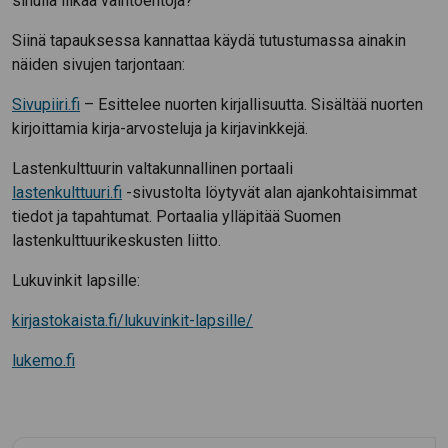
sinulla liikaa vaihtoehtoja?
Siinä tapauksessa kannattaa käydä tutustumassa ainakin
näiden sivujen tarjontaan:
Sivupiiri.fi
– Esittelee nuorten kirjallisuutta. Sisältää nuorten
kirjoittamia kirja-arvosteluja ja kirjavinkkejä.
Lastenkulttuurin valtakunnallinen portaali
lastenkulttuuri.fi
-sivustolta löytyvät alan ajankohtaisimmat
tiedot ja tapahtumat. Portaalia ylläpitää Suomen
lastenkulttuurikeskusten liitto.
Lukuvinkit lapsille:
kirjastokaista.fi/lukuvinkit-lapsille/
lukemo.fi