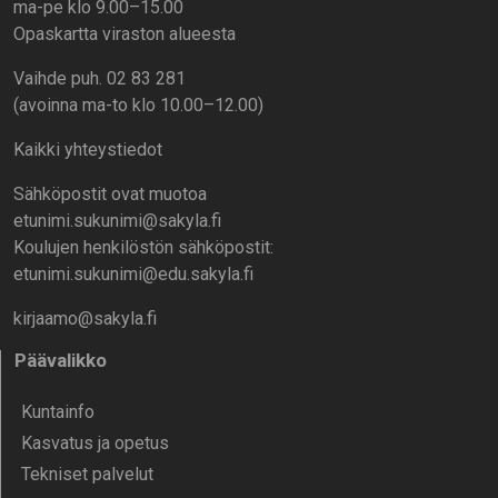
ma-pe klo 9.00–15.00
Opaskartta viraston alueesta
Vaihde puh. 02 83 281
(avoinna ma-to klo 10.00–12.00)
Kaikki yhteystiedot
Sähköpostit ovat muotoa
etunimi.sukunimi@sakyla.fi
Koulujen henkilöstön sähköpostit:
etunimi.sukunimi@edu.sakyla.fi
kirjaamo@sakyla.fi
Päävalikko
Kunta­info
Kasvatus ja opetus
Tekniset palvelut