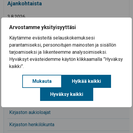
Ajankohtaista
3.8.2026
Koulutyö alkaa Säkylän kouluissa ke 12.8.2026
Arvostamme yksityisyyttäsi
28.7.2026
Käytämme evästeitä selauskokemuksesi
Säkylän Taiteiden yö 2026
parantamiseksi, personoitujen mainosten ja sisällön
14.7.2026
tarjoamiseksi ja liikenteemme analysoimiseksi.
Aineellisen avun kortteja on nyt haettavissa
Hyväksyt evästeidemme käytön klikkaamalla ”Hyväksy
Säkylässä (EU-ruokakortteja)
kaikki”.
Kaikki uutiset
Mukauta
Hylkää kaikki
Hyväksy kaikki
Toggle menu
Kirjasto
Kirjaston aukioloajat
Kirjaston henkilökunta