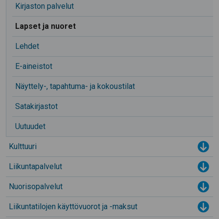
Kirjaston palvelut
Lapset ja nuoret
Lehdet
E-aineistot
Näyttely-, tapahtuma- ja kokoustilat
Satakirjastot
Uutuudet
Kulttuuri
Tog
Liikuntapalvelut
Tog
Nuorisopalvelut
Tog
Liikuntatilojen käyttövuorot ja -maksut
Tog