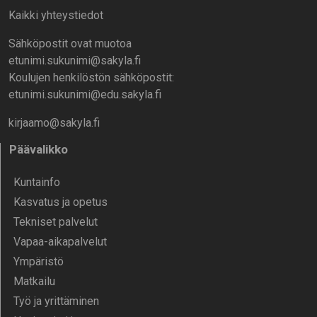
Kaikki yhteystiedot
Sähköpostit ovat muotoa
etunimi.sukunimi@sakyla.fi
Koulujen henkilöstön sähköpostit:
etunimi.sukunimi@edu.sakyla.fi
kirjaamo@sakyla.fi
Päävalikko
Kunta­info
Kasvatus ja opetus
Tekniset palvelut
Vapaa-aika­palvelut
Ympä­ristö
Mat­kailu
Työ ja yrittä­minen