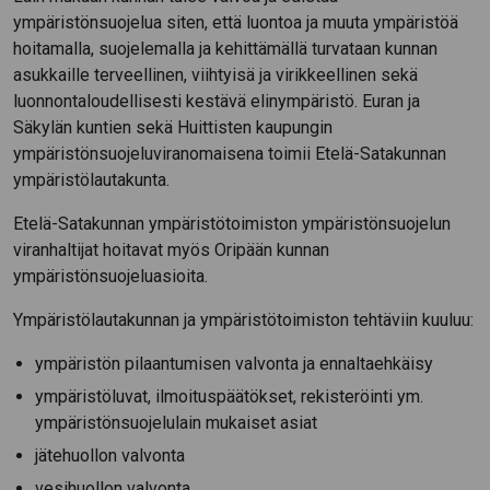
ympäristönsuojelua siten, että luontoa ja muuta ympäristöä
hoitamalla, suojelemalla ja kehittämällä turvataan kunnan
asukkaille terveellinen, viihtyisä ja virikkeellinen sekä
luonnontaloudellisesti kestävä elinympäristö. Euran ja
Säkylän kuntien sekä Huittisten kaupungin
ympäristönsuojeluviranomaisena toimii Etelä-Satakunnan
ympäristölautakunta.
Etelä-Satakunnan ympäristötoimiston ympäristönsuojelun
viranhaltijat hoitavat myös Oripään kunnan
ympäristönsuojeluasioita.
Ympäristölautakunnan ja ympäristötoimiston tehtäviin kuuluu:
ympäristön pilaantumisen valvonta ja ennaltaehkäisy
ympäristöluvat, ilmoituspäätökset, rekisteröinti ym.
ympäristönsuojelulain mukaiset asiat
jätehuollon valvonta
vesihuollon valvonta