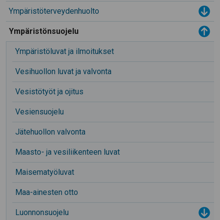
Ympäristöterveydenhuolto
Tog
Toggle menu
Ympäristönsuojelu
Ympäristöluvat ja ilmoitukset
Vesihuollon luvat ja valvonta
Vesistötyöt ja ojitus
Vesiensuojelu
Jätehuollon valvonta
Maasto- ja vesiliikenteen luvat
Maisematyöluvat
Maa-ainesten otto
Luonnonsuojelu
Tog