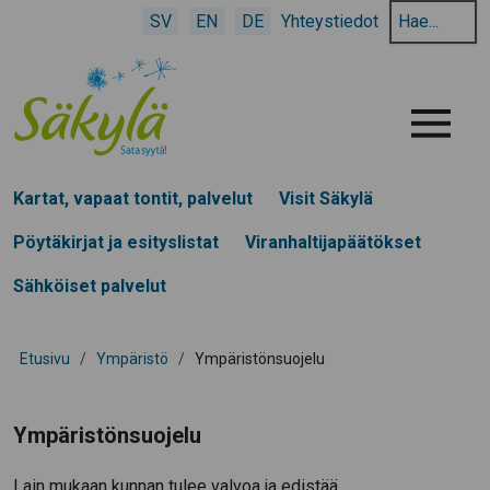
Hae
SV
EN
DE
Yhteystiedot
hakusanalla:
Menu
Kartat, vapaat tontit, palvelut
Visit Säkylä
Pöytäkirjat ja esityslistat
Viranhaltijapäätökset
Sähköiset palvelut
Etusivu
/
Ympäristö
/
Ympäristönsuojelu
Ympäristönsuojelu
Lain mukaan kunnan tulee valvoa ja edistää