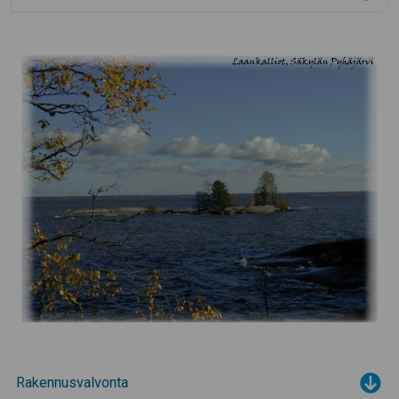
Rakennusvalvonta
Tog