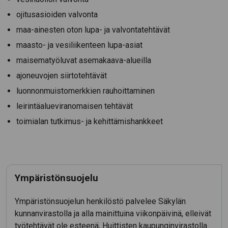
ojitusasioiden valvonta
maa-ainesten oton lupa- ja valvontatehtävät
maasto- ja vesiliikenteen lupa-asiat
maisematyöluvat asemakaava-alueilla
ajoneuvojen siirtotehtävät
luonnonmuistomerkkien rauhoittaminen
leirintäalueviranomaisen tehtävät
toimialan tutkimus- ja kehittämishankkeet
Ympäristönsuojelu
Ympäristönsuojelun henkilöstö palvelee Säkylän
kunnanvirastolla ja alla mainittuina viikonpäivinä, elleivät
työtehtävät ole esteenä, Huittisten kaupunginvirastolla.