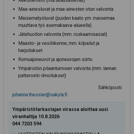
Rekisteröinti (murskausasemat)
Maa-ainesluvat ja maa-ainesten oton valvonta
Maisematyöluvat (puiden kaato ym. maisemaa
muuttava työ asemakaava-alueella)
Jätehuollon valvonta (mm. roskaamisasiat)
Maasto- ja vesiliikenne; mm. kilpailut ja
harjoitukset
Romuajoneuvot ja ajoneuvojen siirto
Ympäristön pilaantumisen valvonta (mm. lannan
patterointi-ilmoitukset)
Sähköposti
johanna.thessler@sakyla.fi
Ympäristötarkastajan virassa aloittaa uusi
viranhaltija 10.8.2026
044 7203 594