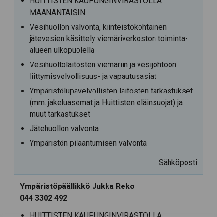
HUITTISTEN KAUPUNGINVIRASTOLLA
MAANANTAISIN
Vesihuollon valvonta, kiinteistökohtainen
jätevesien käsittely viemäriverkoston toiminta-
alueen ulkopuolella
Vesihuoltolaitosten viemäriin ja vesijohtoon
liittymisvelvollisuus- ja vapautusasiat
Ympäristölupavelvollisten laitosten tarkastukset
(mm. jakeluasemat ja Huittisten eläinsuojat) ja
muut tarkastukset
Jätehuollon valvonta
Ympäristön pilaantumisen valvonta
Sähköposti
Ympäristöpäällikkö Jukka Reko
044 3302 492
HUITTISTEN KAUPUNGINVIRASTOLLA