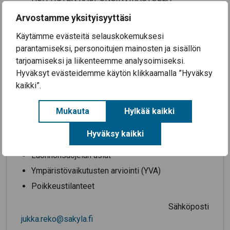
PERJANTAISIN
Arvostamme yksityisyyttäsi
Ympäristöluvat ja rekisteröinti, laitosvalvonta
Käytämme evästeitä selauskokemuksesi
(teollisuus, energiantuotanto)
parantamiseksi, personoitujen mainosten ja sisällön
Vesitalousasiat, mm. ojitusasiat ja
tarjoamiseksi ja liikenteemme analysoimiseksi.
vesirakentamisen neuvonta
Hyväksyt evästeidemme käytön klikkaamalla ”Hyväksy
Meluilmoitukset ja ulkomeluasiat (sisämeluasiat:
kaikki”.
terveystarkastaja Koivusaari)
Ympäristönsuojeluviranomaisen lausunnot
Mukauta
Hylkää kaikki
Ilmoitukset koeluonteisesta toiminnasta
Hyväksy kaikki
Ympäristötutkimukset ja – projektit
Luonnonsuojelun asiat
Ympäristövaikutusten arviointi (YVA)
Poikkeustilanteet
Sähköposti
jukka.reko@sakyla.fi