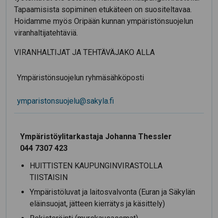
Tapaamisista sopiminen etukäteen on suositeltavaa.
Hoidamme myös Oripään kunnan ympäristönsuojelun
viranhaltijatehtäviä.
VIRANHALTIJAT JA TEHTÄVÄJAKO ALLA
Ympäristönsuojelun ryhmäsähköposti
ymparistonsuojelu@sakyla.fi
Ympäristöylitarkastaja Johanna Thessler
044 7307 423
HUITTISTEN KAUPUNGINVIRASTOLLA
TIISTAISIN
Ympäristöluvat ja laitosvalvonta (Euran ja Säkylän
eläinsuojat, jätteen kierrätys ja käsittely)