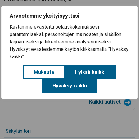
Arvostamme yksityisyyttäsi
Käytämme evästeitä selauskokemuksesi
Ajankohtaista
parantamiseksi, personoitujen mainosten ja sisällön
tarjoamiseksi ja liikenteemme analysoimiseksi.
3.8.2026
Hyväksyt evästeidemme käytön klikkaamalla ”Hyväksy
Koulutyö alkaa Säkylän kouluissa ke 12.8.2026
kaikki”.
28.7.2026
Säkylän Taiteiden yö 2026
Mukauta
Hylkää kaikki
14.7.2026
Aineellisen avun kortteja on nyt haettavissa
Hyväksy kaikki
Säkylässä (EU-ruokakortteja)
Kaikki uutiset
Säkylän tori