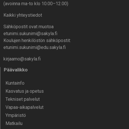
(avoinna ma-to klo 10.00–12.00)
Kaikki yhteystiedot
Sähköpostit ovat muotoa
etunimi.sukunimi@sakyla.fi
Koulujen henkilöstön sähköpostit:
etunimi.sukunimi@edu.sakyla.fi
kirjaamo@sakyla.fi
Päävalikko
Kunta­info
Kasvatus ja opetus
Tekniset palvelut
Vapaa-aika­palvelut
Ympä­ristö
Mat­kailu