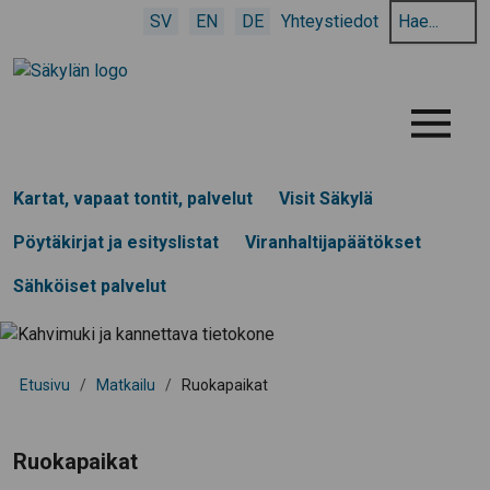
Hae
SV
EN
DE
Yhteystiedot
hakusanalla:
Menu
Kartat, vapaat tontit, palvelut
Visit Säkylä
Pöytäkirjat ja esityslistat
Viranhaltijapäätökset
Sähköiset palvelut
Etusivu
/
Matkailu
/
Ruokapaikat
Ruokapaikat