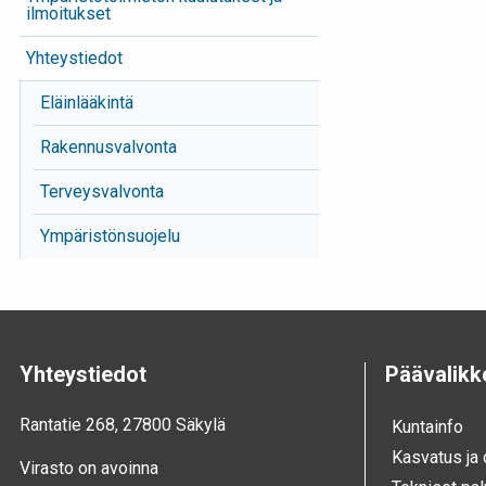
ilmoitukset
Yhteystiedot
Eläinlääkintä
Rakennusvalvonta
Terveysvalvonta
Ympäristönsuojelu
Yhteystiedot
Päävalikk
Rantatie 268, 27800 Säkylä
Kunta­info
Kasvatus ja
Virasto on avoinna