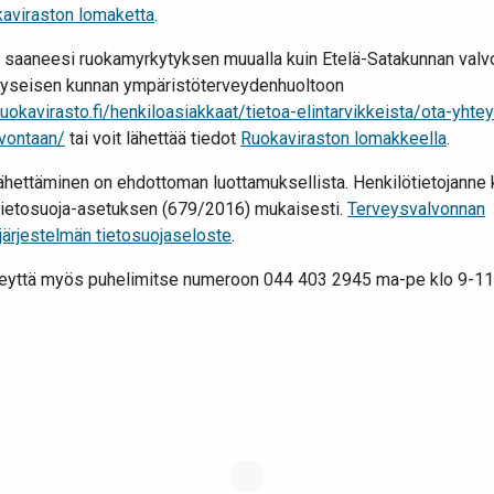
aviraston lomaketta
.
t saaneesi ruokamyrkytyksen muualla kuin Etelä-Satakunnan valvo
 kyseisen kunnan ympäristöterveydenhuoltoon
uokavirasto.fi/henkiloasiakkaat/tietoa-elintarvikkeista/ota-yhtey
lvontaan/
tai voit lähettää tiedot
Ruokaviraston lomakkeella
.
ähettäminen on ehdottoman luottamuksellista. Henkilötietojanne 
 tietosuoja-asetuksen (679/2016) mukaisesti.
Terveysvalvonnan
ajärjestelmän tietosuojaseloste
.
hteyttä myös puhelimitse numeroon 044 403 2945 ma-pe klo 9-11 