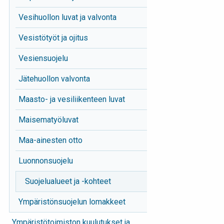
Vesihuollon luvat ja valvonta
Vesistötyöt ja ojitus
Vesiensuojelu
Jätehuollon valvonta
Maasto- ja vesiliikenteen luvat
Maisematyöluvat
Maa-ainesten otto
Luonnonsuojelu
Suojelualueet ja -kohteet
Ympäristönsuojelun lomakkeet
Ympäristötoimiston kuulutukset ja