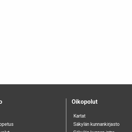
o
Oikopolut
Kartat
 opetus
Säkylän kunnankirjasto