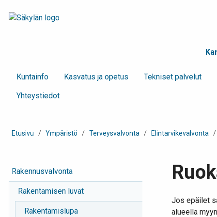
Kar
Kunta­info
Kasvatus ja opetus
Tekniset palvelut
Yhteystiedot
Etusivu
/
Ympäristö
/
Terveysvalvonta
/
Elintarvikevalvonta
Ruok
Rakennusvalvonta
Rakentamisen luvat
Jos epäilet 
Rakentamislupa
alueella myynn