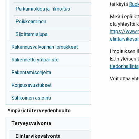
tai käytä
Ruok
Purkamislupa ja -ilmoitus
Mikäli epäile
Poikkeaminen
ota yhteyttä
https://www.r
Sijoittamislupa
elintarvikeva
Rakennusvalvonnan lomakkeet
Ilmoituksen l
EU:n yleisen
Rakennettu ympäristö
tiedonhallint
Rakentamisohjeita
Voit ottaa y
Korjausavustukset
Sähköinen asiointi
Ympäristöterveydenhuolto
Terveysvalvonta
Elintarvikevalvonta