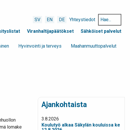
Hae
SV
EN
DE
Yhteystiedot
hakusanalla:
ityslistat
Viranhaltijapäätökset
Sähköiset palvelut
minen
Hyvinvointi ja terveys
Maahanmuuttopalvelut
Ajankohtaista
3.8.2026
nhuollon
Koulutyö alkaa Säkylän kouluissa ke
 tämä lomake
12.8.2026