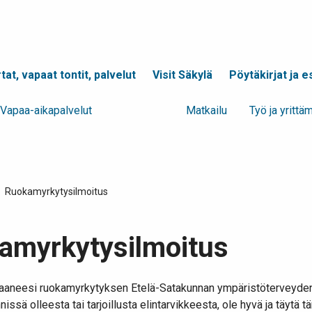
tat, vapaat tontit, palvelut
Visit Säkylä
Pöytäkirjat ja es
Vapaa-aika­palvelut
Ympä­ristö
Mat­kailu
Työ ja yrittä­
/
Ruokamyrkytysilmoitus
amyrkytysilmoitus
saaneesi ruokamyrkytyksen Etelä-Satakunnan ympäristöterveyde
issä olleesta tai tarjoillusta elintarvikkeesta, ole hyvä ja täytä