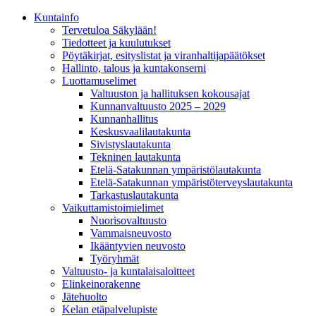
Kunta­info
Tervetuloa Säkylään!
Tiedotteet ja kuulutukset
Pöytäkirjat, esityslistat ja viranhaltijapäätökset
Hallinto, talous ja kuntakonserni
Luottamuselimet
Valtuuston ja hallituksen kokousajat
Kunnanvaltuusto 2025 – 2029
Kunnanhallitus
Keskusvaalilautakunta
Sivistyslautakunta
Tekninen lautakunta
Etelä-Satakunnan ympäristölautakunta
Etelä-Satakunnan ympäristöterveyslautakunta
Tarkastuslautakunta
Vaikuttamistoimielimet
Nuorisovaltuusto
Vammaisneuvosto
Ikääntyvien neuvosto
Työryhmät
Valtuusto- ja kuntalaisaloitteet
Elinkeinorakenne
Jätehuolto
Kelan etäpalvelupiste