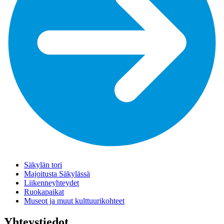
Säkylän tori
Majoitusta Säkylässä
Liikenneyhteydet
Ruokapaikat
Museot ja muut kulttuurikohteet
Yhteystiedot