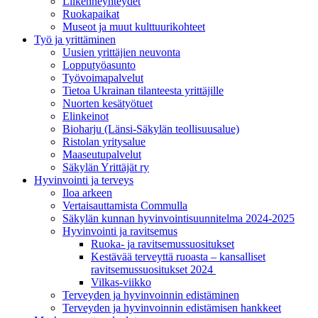
Liikenneyhteydet
Ruokapaikat
Museot ja muut kulttuurikohteet
Työ ja yrittä­minen
Uusien yrittäjien neuvonta
Lopputyöasunto
Työvoimapalvelut
Tietoa Ukrainan tilanteesta yrittäjille
Nuorten kesätyötuet
Elinkeinot
Bioharju (Länsi-Säkylän teollisuusalue)
Ristolan yritysalue
Maaseutupalvelut
Säkylän Yrittäjät ry
Hyvinvointi ja terveys
Iloa arkeen
Vertaisauttamista Commulla
Säkylän kunnan hyvinvointisuunnitelma 2024-2025
Hyvinvointi ja ravitsemus
Ruoka- ja ravitsemussuositukset
Kestävää terveyttä ruoasta – kansalliset
ravitsemussuositukset 2024
Vilkas-viikko
Terveyden ja hyvinvoinnin edistäminen
Terveyden ja hyvinvoinnin edistämisen hankkeet