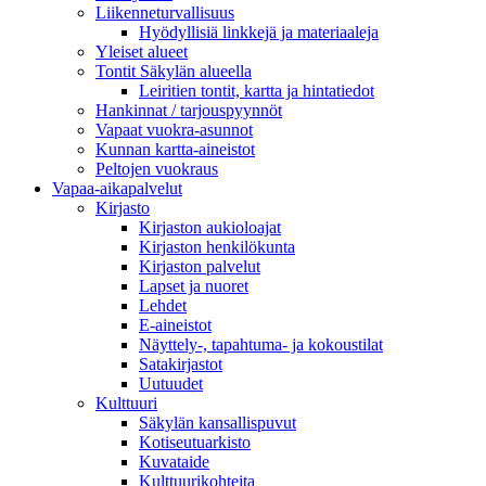
Liikenneturvallisuus
Hyödyllisiä linkkejä ja materiaaleja
Yleiset alueet
Tontit Säkylän alueella
Leiritien tontit, kartta ja hintatiedot
Hankinnat / tarjouspyynnöt
Vapaat vuokra-asunnot
Kunnan kartta-aineistot
Peltojen vuokraus
Vapaa-aika­palvelut
Kirjasto
Kirjaston aukioloajat
Kirjaston henkilökunta
Kirjaston palvelut
Lapset ja nuoret
Lehdet
E-aineistot
Näyttely-, tapahtuma- ja kokoustilat
Satakirjastot
Uutuudet
Kulttuuri
Säkylän kansallispuvut
Kotiseutuarkisto
Kuvataide
Kulttuurikohteita