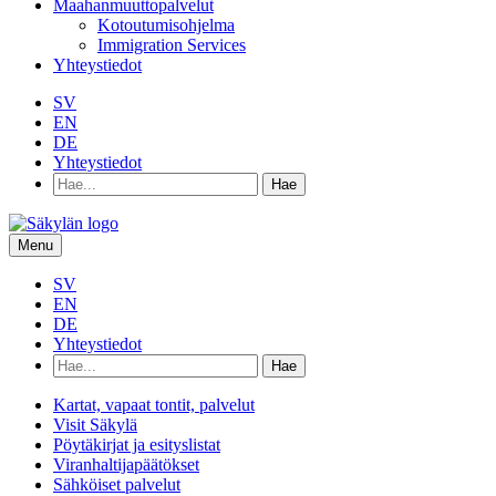
Maahanmuuttopalvelut
Kotoutumisohjelma
Immigration Services
Yhteystiedot
SV
EN
DE
Yhteystiedot
Hae
hakusanalla:
Menu
SV
EN
DE
Yhteystiedot
Hae
hakusanalla:
Kartat, vapaat tontit, palvelut
Visit Säkylä
Pöytäkirjat ja esityslistat
Viranhaltijapäätökset
Sähköiset palvelut