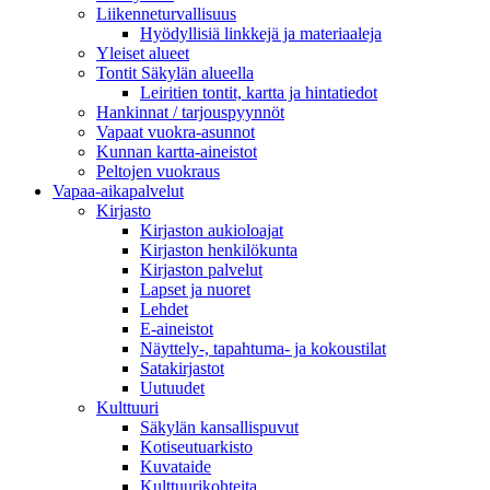
Liikenneturvallisuus
Hyödyllisiä linkkejä ja materiaaleja
Yleiset alueet
Tontit Säkylän alueella
Leiritien tontit, kartta ja hintatiedot
Hankinnat / tarjouspyynnöt
Vapaat vuokra-asunnot
Kunnan kartta-aineistot
Peltojen vuokraus
Vapaa-aika­palvelut
Kirjasto
Kirjaston aukioloajat
Kirjaston henkilökunta
Kirjaston palvelut
Lapset ja nuoret
Lehdet
E-aineistot
Näyttely-, tapahtuma- ja kokoustilat
Satakirjastot
Uutuudet
Kulttuuri
Säkylän kansallispuvut
Kotiseutuarkisto
Kuvataide
Kulttuurikohteita