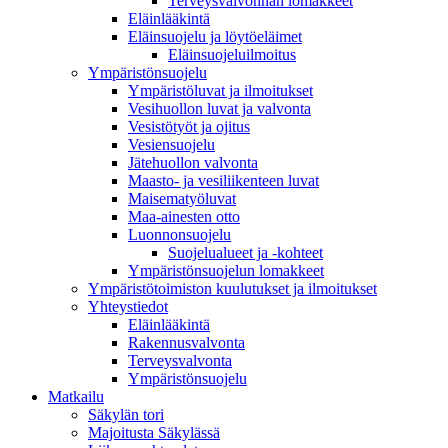
Terveysvalvonnan lomakkeet
Eläinlääkintä
Eläinsuojelu ja löytöeläimet
Eläinsuojeluilmoitus
Ympäristönsuojelu
Ympäristöluvat ja ilmoitukset
Vesihuollon luvat ja valvonta
Vesistötyöt ja ojitus
Vesiensuojelu
Jätehuollon valvonta
Maasto- ja vesiliikenteen luvat
Maisematyöluvat
Maa-ainesten otto
Luonnonsuojelu
Suojelualueet ja -kohteet
Ympäristönsuojelun lomakkeet
Ympäristötoimiston kuulutukset ja ilmoitukset
Yhteystiedot
Eläinlääkintä
Rakennusvalvonta
Terveysvalvonta
Ympäristönsuojelu
Mat­kailu
Säkylän tori
Majoitusta Säkylässä