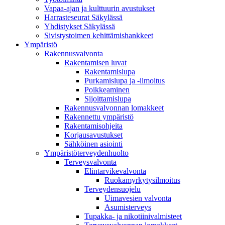
Vapaa-ajan ja kulttuurin avustukset
Harrasteseurat Säkylässä
Yhdistykset Säkylässä
Sivistystoimen kehittämishankkeet
Ympä­ristö
Rakennusvalvonta
Rakentamisen luvat
Rakentamislupa
Purkamislupa ja -ilmoitus
Poikkeaminen
Sijoittamislupa
Rakennusvalvonnan lomakkeet
Rakennettu ympäristö
Rakentamisohjeita
Korjausavustukset
Sähköinen asiointi
Ympäristöterveydenhuolto
Terveysvalvonta
Elintarvikevalvonta
Ruokamyrkytysilmoitus
Terveydensuojelu
Uimavesien valvonta
Asumisterveys
Tupakka- ja nikotiinivalmisteet