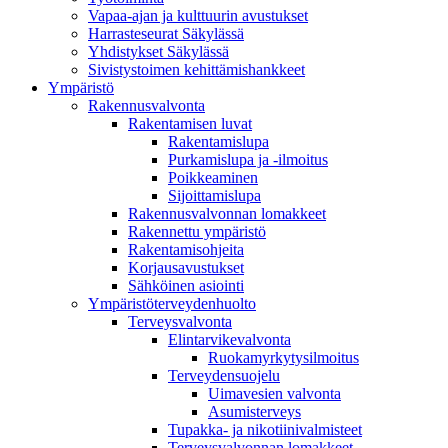
Vapaa-ajan ja kulttuurin avustukset
Harrasteseurat Säkylässä
Yhdistykset Säkylässä
Sivistystoimen kehittämishankkeet
Ympä­ristö
Rakennusvalvonta
Rakentamisen luvat
Rakentamislupa
Purkamislupa ja -ilmoitus
Poikkeaminen
Sijoittamislupa
Rakennusvalvonnan lomakkeet
Rakennettu ympäristö
Rakentamisohjeita
Korjausavustukset
Sähköinen asiointi
Ympäristöterveydenhuolto
Terveysvalvonta
Elintarvikevalvonta
Ruokamyrkytysilmoitus
Terveydensuojelu
Uimavesien valvonta
Asumisterveys
Tupakka- ja nikotiinivalmisteet
Terveysvalvonnan lomakkeet