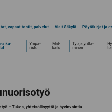
tat, vapaat tontit, palvelut
Visit Säkylä
Pöytäkirjat ja es
-aika­
Ympä­
Mat­
Työ ja yrittä­
Hy
lut
ristö
kailu
minen
te
unuorisotyö
työ – Tukea, yhteisöllisyyttä ja hyvinvointia