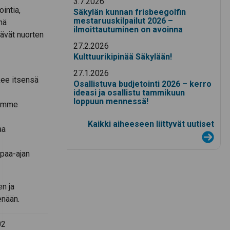
3.7.2026
intia,
Säkylän kunnan frisbeegolfin
mestaruuskilpailut 2026 –
nä
ilmoittautuminen on avoinna
tävät nuorten
27.2.2026
Kulttuurikipinää Säkylään!
27.1.2026
kee itsensä
Osallistuva budjetointi 2026 – kerro
ideasi ja osallistu tammikuun
loppuun mennessä!
tämme
Kaikki aiheeseen liittyvät uutiset
aa
apaa-ajan
n ja
enään.
02