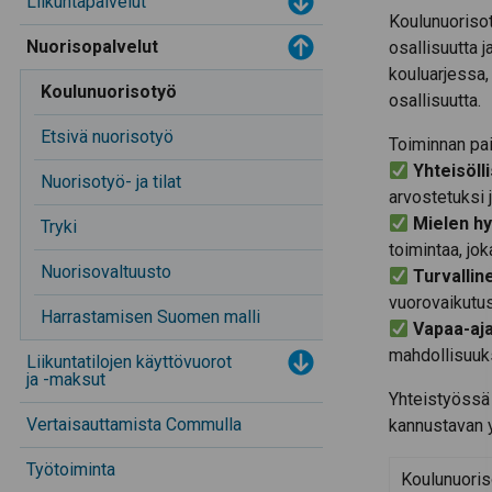
Liikuntapalvelut
Toggle menu
Koulunuorisot
Toggle menu
Nuorisopalvelut
osallisuutta j
kouluarjessa,
Koulunuorisotyö
osallisuutta.
Etsivä nuorisotyö
Toiminnan pai
Yhteisöll
Nuorisotyö- ja tilat
arvostetuksi 
Mielen hy
Tryki
toimintaa, jo
Nuorisovaltuusto
Turvallin
vuorovaikutus
Harrastamisen Suomen malli
Vapaa-aja
mahdollisuuk
Liikuntatilojen käyttövuorot
Toggle menu
ja -maksut
Yhteistyössä 
Vertaisauttamista Commulla
kannustavan y
Työtoiminta
Koulunuoris