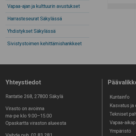
Vapaa-ajan ja kulttuurin avustukset
Harrasteseurat Säkylässä
Yhdistykset Säkylässä
Sivistystoimen kehittämishankkeet
Yhteystiedot
Päävalikk
Rantatie 268, 27800 Säkylä
Kunta­info
Kasvatus ja
Virasto on avoinna
Tekniset pal
ma-pe klo 9.00–15.00
Vapaa-aika­p
Opaskartta viraston alueesta
Ympä­ristö
Vaihde puh. 02 83 281