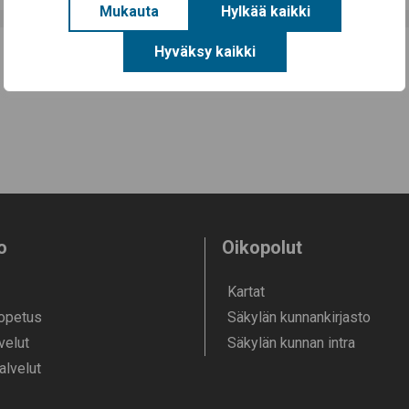
Mukauta
Hylkää kaikki
Hyväksy kaikki
o
Oikopolut
Kartat
 opetus
Säkylän kunnankirjasto
velut
Säkylän kunnan intra
alvelut