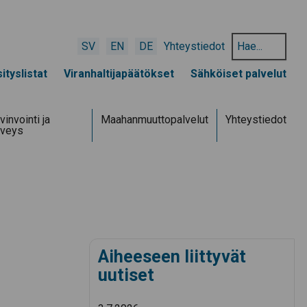
Hae
SV
EN
DE
Yhteystiedot
hakusanalla:
ityslistat
Viranhaltijapäätökset
Sähköiset palvelut
vinvointi ja
Maahanmuuttopalvelut
Yhteystiedot
rveys
Aiheeseen liittyvät
uutiset