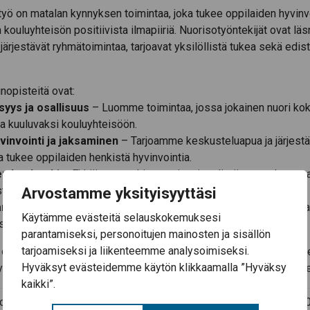
yö on matalan kynnyksen toimintaa, joka tukee oppilaiden hyvinvo
a kouluyhteisön positiivista ilmapiiriä. Nuorisotyöntekijät ovat läs
 järjestävät ryhmätoimintaa, tarjoavat yksilöllistä tukea sekä edis
nopisteitä ovat:
isyys ja osallisuus
– Luomme toimintaa, jossa jokainen nuori ko
ja kuuluvaksi kouluyhteisöön.
vinvointi ja jaksaminen
– Tarjoamme keskusteluapua ja järjes
ka tukee oppilaiden henkistä hyvinvointia.
en kouluarki
– Ehkäisemme kiusaamista ja edistämme rakentav
Arvostamme yksityisyyttäsi
ta.
n ja koulun yhdistäminen
– Tarjoamme harrastustoimintaa ja v
Käytämme evästeitä selauskokemuksesi
sia koulupäivän yhteydessä.
parantamiseksi, personoitujen mainosten ja sisällön
tarjoamiseksi ja liikenteemme analysoimiseksi.
opettajien ja muiden koulun toimijoiden kanssa luomme turvallise
Hyväksyt evästeidemme käytön klikkaamalla ”Hyväksy
mpäristön, jossa jokainen nuori voi kasvaa ja kehittyä omana its
kaikki”.
otyöntekijä Laura Saarela
044 45752