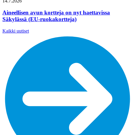
14.7.2026
Aineellisen avun kortteja on nyt haettavissa
Säkylässä (EU-ruokakortteja)
Kaikki uutiset