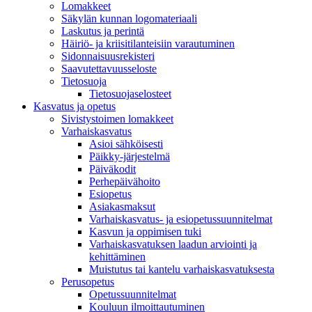
Lomakkeet
Säkylän kunnan logomateriaali
Laskutus ja perintä
Häiriö- ja kriisitilanteisiin varautuminen
Sidonnaisuusrekisteri
Saavutettavuusseloste
Tietosuoja
Tietosuojaselosteet
Kasvatus ja opetus
Sivistystoimen lomakkeet
Varhaiskasvatus
Asioi sähköisesti
Päikky-järjestelmä
Päiväkodit
Perhepäivähoito
Esiopetus
Asiakasmaksut
Varhaiskasvatus- ja esiopetussuunnitelmat
Kasvun ja oppimisen tuki
Varhaiskasvatuksen laadun arviointi ja
kehittäminen
Muistutus tai kantelu varhaiskasvatuksesta
Perusopetus
Opetussuunnitelmat
Kouluun ilmoittautuminen