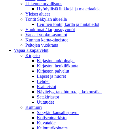
Liikenneturvallisuus
Hyödyllisiä linkkejä ja materiaaleja
Yleiset alueet
Tontit Säkylän alueella
Leiritien tontit, kartta ja hintatiedot
Hankinnat / tarjouspyynnöt
Vapaat vuokra-asunnot
Kunnan kartta-aineistot
Peltojen vuokraus
Vapaa-aika­palvelut
Kirjasto
Kirjaston aukioloajat
Kirjaston henkilökunta
Kirjaston palvelut
Lapset ja nuoret
Lehdet
E-aineistot
Näyttely-, tapahtuma- ja kokoustilat
Satakirjastot
Uutuudet
Kulttuuri
Säkylän kansallispuvut
Kotiseutuarkisto
Kuvataide
Kulttuurikohteita