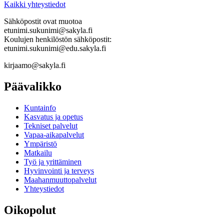
Kaikki yhteystiedot
Sähköpostit ovat muotoa
etunimi.sukunimi@sakyla.fi
Koulujen henkilöstön sähköpostit:
etunimi.sukunimi@edu.sakyla.fi
kirjaamo@sakyla.fi
Päävalikko
Kunta­info
Kasvatus ja opetus
Tekniset palvelut
Vapaa-aika­palvelut
Ympä­ristö
Mat­kailu
Työ ja yrittä­minen
Hyvinvointi ja terveys
Maahanmuuttopalvelut
Yhteystiedot
Oikopolut