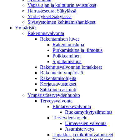
Vapaa-ajan ja kulttuurin avustukset
Harrasteseurat Säkylässä
Yhdistykset Säkylässä
Sivistystoimen kehittämishankkeet
Ympä­ristö
Rakennusvalvonta
Rakentamisen luvat
Rakentamislupa
Purkamislupa ja -ilmoitus
Poikkeaminen
Sijoittamislupa
Rakennusvalvonnan lomakkeet
Rakennettu ympäristö
Rakentamisohjeita
Korjausavustukset
Sähköinen asiointi
Ympäristöterveydenhuolto
Terveysvalvonta
Elintarvikevalvonta
Ruokamyrkytysilmoitus
Terveydensuojelu
Uimavesien valvonta
Asumisterveys
Tupakka- ja nikotiinivalmisteet