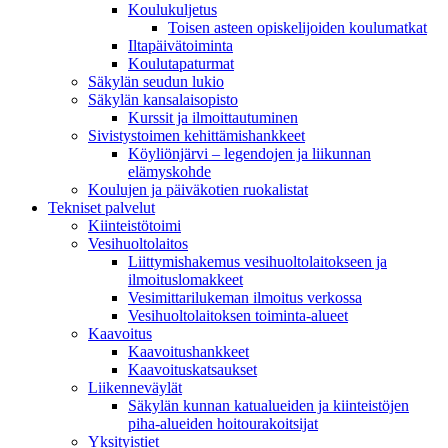
Koulukuljetus
Toisen asteen opiskelijoiden koulumatkat
Iltapäivätoiminta
Koulutapaturmat
Säkylän seudun lukio
Säkylän kansalaisopisto
Kurssit ja ilmoittautuminen
Sivistystoimen kehittämishankkeet
Köyliönjärvi – legendojen ja liikunnan
elämyskohde
Koulujen ja päiväkotien ruokalistat
Tekniset palvelut
Kiinteistötoimi
Vesihuoltolaitos
Liittymishakemus vesihuoltolaitokseen ja
ilmoituslomakkeet
Vesimittarilukeman ilmoitus verkossa
Vesihuoltolaitoksen toiminta-alueet
Kaavoitus
Kaavoitushankkeet
Kaavoituskatsaukset
Liikenneväylät
Säkylän kunnan katualueiden ja kiinteistöjen
piha-alueiden hoitourakoitsijat
Yksityistiet