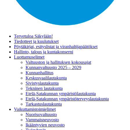
Tervetuloa Säkylään!
Tiedotteet ja kuulutukset
Pöytäkirjat, esityslistat ja viranhaltijapäätökset
Hallinto, talous ja kuntakonserni
Luottamuselimet
Valtuuston ja hallituksen kokousajat
Kunnanvaltuusto 2025 – 2029
Kunnanhallitus
Keskusvaalilautakunta
Sivistyslautakunta
Tekninen lautakunta
Etelä-Satakunnan ympäristölautakunta
Etelä-Satakunnan ympäristöterveyslautakunta
Tarkastuslautakunta
Vaikuttamistoimielimet
Nuorisovaltuusto
Vammaisneuvosto
Ikääntyvien neuvosto