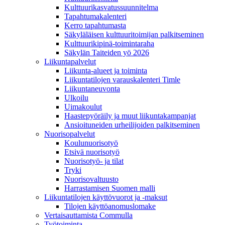
Kulttuurikasvatussuunnitelma
Tapahtumakalenteri
Kerro tapahtumasta
Säkyläläisen kulttuuritoimijan palkitseminen
Kulttuurikipinä-toimintaraha
Säkylän Taiteiden yö 2026
Liikuntapalvelut
Liikunta-alueet ja toiminta
Liikuntatilojen varauskalenteri Timle
Liikuntaneuvonta
Ulkoilu
Uimakoulut
Haastepyöräily ja muut liikuntakampanjat
Ansioituneiden urheilijoiden palkitseminen
Nuorisopalvelut
Koulunuorisotyö
Etsivä nuorisotyö
Nuorisotyö- ja tilat
Tryki
Nuorisovaltuusto
Harrastamisen Suomen malli
Liikuntatilojen käyttövuorot ja -maksut
Tilojen käyttöanomuslomake
Vertaisauttamista Commulla
Työtoiminta