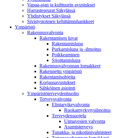
Vapaa-ajan ja kulttuurin avustukset
Harrasteseurat Säkylässä
Yhdistykset Säkylässä
Sivistystoimen kehittämishankkeet
Ympä­ristö
Rakennusvalvonta
Rakentamisen luvat
Rakentamislupa
Purkamislupa ja -ilmoitus
Poikkeaminen
Sijoittamislupa
Rakennusvalvonnan lomakkeet
Rakennettu ympäristö
Rakentamisohjeita
Korjausavustukset
Sähköinen asiointi
Ympäristöterveydenhuolto
Terveysvalvonta
Elintarvikevalvonta
Ruokamyrkytysilmoitus
Terveydensuojelu
Uimavesien valvonta
Asumisterveys
Tupakka- ja nikotiinivalmisteet
Terveysvalvonnan lomakkeet