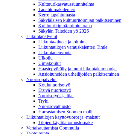
Kulttuurikasvatussuunnitelma
Tapahtumakalenteri
Kerro tapahtumasta
Säkyläläisen kulttuuritoimijan palkitseminen
Kulttuurikipinä-toimintaraha
Säkylän Taiteiden yö 2026
Liikuntapalvelut
Liikunta-alueet ja toiminta
Liikuntatilojen varauskalenteri Timle
Liikuntaneuvonta
Ulkoilu
Uimakoulut
Haastepyöräily ja muut liikuntakampanjat
Ansioituneiden urheilijoiden palkitseminen
Nuorisopalvelut
Koulunuorisotyö
Etsivä nuorisotyö
Nuorisotyö- ja tilat
Tryki
Nuorisovaltuusto
Harrastamisen Suomen malli
Liikuntatilojen käyttövuorot ja -maksut
Tilojen käyttöanomuslomake
Vertaisauttamista Commulla
Työtoiminta