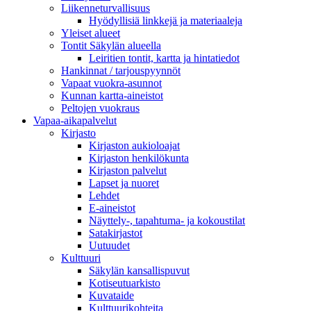
Liikenneturvallisuus
Hyödyllisiä linkkejä ja materiaaleja
Yleiset alueet
Tontit Säkylän alueella
Leiritien tontit, kartta ja hintatiedot
Hankinnat / tarjouspyynnöt
Vapaat vuokra-asunnot
Kunnan kartta-aineistot
Peltojen vuokraus
Vapaa-aika­palvelut
Kirjasto
Kirjaston aukioloajat
Kirjaston henkilökunta
Kirjaston palvelut
Lapset ja nuoret
Lehdet
E-aineistot
Näyttely-, tapahtuma- ja kokoustilat
Satakirjastot
Uutuudet
Kulttuuri
Säkylän kansallispuvut
Kotiseutuarkisto
Kuvataide
Kulttuurikohteita