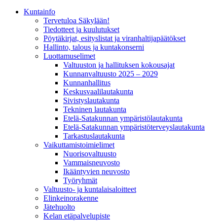
Kunta­info
Tervetuloa Säkylään!
Tiedotteet ja kuulutukset
Pöytäkirjat, esityslistat ja viranhaltijapäätökset
Hallinto, talous ja kuntakonserni
Luottamuselimet
Valtuuston ja hallituksen kokousajat
Kunnanvaltuusto 2025 – 2029
Kunnanhallitus
Keskusvaalilautakunta
Sivistyslautakunta
Tekninen lautakunta
Etelä-Satakunnan ympäristölautakunta
Etelä-Satakunnan ympäristöterveyslautakunta
Tarkastuslautakunta
Vaikuttamistoimielimet
Nuorisovaltuusto
Vammaisneuvosto
Ikääntyvien neuvosto
Työryhmät
Valtuusto- ja kuntalaisaloitteet
Elinkeinorakenne
Jätehuolto
Kelan etäpalvelupiste