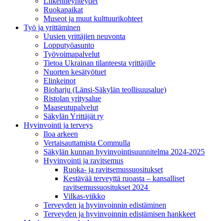
Liikenneyhteydet
Ruokapaikat
Museot ja muut kulttuurikohteet
Työ ja yrittä­minen
Uusien yrittäjien neuvonta
Lopputyöasunto
Työvoimapalvelut
Tietoa Ukrainan tilanteesta yrittäjille
Nuorten kesätyötuet
Elinkeinot
Bioharju (Länsi-Säkylän teollisuusalue)
Ristolan yritysalue
Maaseutupalvelut
Säkylän Yrittäjät ry
Hyvinvointi ja terveys
Iloa arkeen
Vertaisauttamista Commulla
Säkylän kunnan hyvinvointisuunnitelma 2024-2025
Hyvinvointi ja ravitsemus
Ruoka- ja ravitsemussuositukset
Kestävää terveyttä ruoasta – kansalliset
ravitsemussuositukset 2024
Vilkas-viikko
Terveyden ja hyvinvoinnin edistäminen
Terveyden ja hyvinvoinnin edistämisen hankkeet