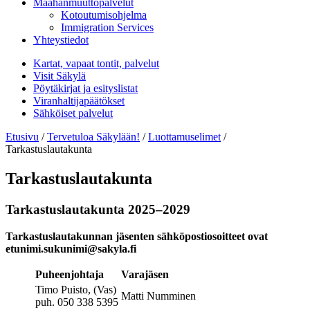
Maahanmuuttopalvelut
Kotoutumisohjelma
Immigration Services
Yhteystiedot
Kartat, vapaat tontit, palvelut
Visit Säkylä
Pöytäkirjat ja esityslistat
Viranhaltijapäätökset
Sähköiset palvelut
Etusivu
/
Tervetuloa Säkylään!
/
Luottamuselimet
/
Tarkastuslautakunta
Tarkastuslautakunta
Tarkastuslautakunta 2025–2029
Tarkastuslautakunnan jäsenten sähköpostiosoitteet ovat
etunimi.sukunimi@sakyla.fi
Puheenjohtaja
Varajäsen
Timo Puisto, (Vas)
Matti Numminen
puh. 050 338 5395