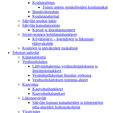
Koulukuljetus
Toisen asteen opiskelijoiden koulumatkat
Iltapäivätoiminta
Koulutapaturmat
Säkylän seudun lukio
Säkylän kansalaisopisto
Kurssit ja ilmoittautuminen
Sivistystoimen kehittämishankkeet
Köyliönjärvi – legendojen ja liikunnan
elämyskohde
Koulujen ja päiväkotien ruokalistat
Tekniset palvelut
Kiinteistötoimi
Vesihuoltolaitos
Liittymishakemus vesihuoltolaitokseen ja
ilmoituslomakkeet
Vesimittarilukeman ilmoitus verkossa
Vesihuoltolaitoksen toiminta-alueet
Kaavoitus
Kaavoitushankkeet
Kaavoituskatsaukset
Liikenneväylät
Säkylän kunnan katualueiden ja kiinteistöjen
piha-alueiden hoitourakoitsijat
Yksityistiet