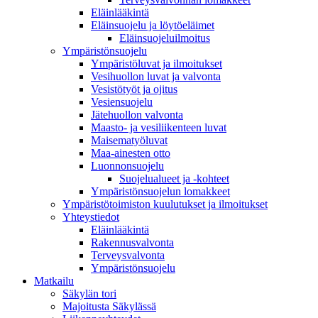
Eläinlääkintä
Eläinsuojelu ja löytöeläimet
Eläinsuojeluilmoitus
Ympäristönsuojelu
Ympäristöluvat ja ilmoitukset
Vesihuollon luvat ja valvonta
Vesistötyöt ja ojitus
Vesiensuojelu
Jätehuollon valvonta
Maasto- ja vesiliikenteen luvat
Maisematyöluvat
Maa-ainesten otto
Luonnonsuojelu
Suojelualueet ja -kohteet
Ympäristönsuojelun lomakkeet
Ympäristötoimiston kuulutukset ja ilmoitukset
Yhteystiedot
Eläinlääkintä
Rakennusvalvonta
Terveysvalvonta
Ympäristönsuojelu
Mat­kailu
Säkylän tori
Majoitusta Säkylässä