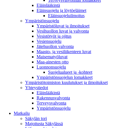
Terveysvalvonnan lomakkeet
Eläinlääkintä
Eläinsuojelu ja löytöeläimet
Eläinsuojeluilmoitus
Ympäristönsuojelu
Ympäristöluvat ja ilmoitukset
Vesihuollon luvat ja valvonta
Vesistötyöt ja ojitus
Vesiensuojelu
Jätehuollon valvonta
Maasto- ja vesiliikenteen luvat
Maisematyöluvat
Maa-ainesten otto
Luonnonsuojelu
Suojelualueet ja -kohteet
Ympäristönsuojelun lomakkeet
Ympäristötoimiston kuulutukset ja ilmoitukset
Yhteystiedot
Eläinlääkintä
Rakennusvalvonta
Terveysvalvonta
Ympäristönsuojelu
Mat­kailu
Säkylän tori
Majoitusta Säkylässä