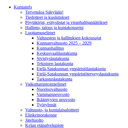
Kunta­info
Tervetuloa Säkylään!
Tiedotteet ja kuulutukset
Pöytäkirjat, esityslistat ja viranhaltijapäätökset
Hallinto, talous ja kuntakonserni
Luottamuselimet
Valtuuston ja hallituksen kokousajat
Kunnanvaltuusto 2025 – 2029
Kunnanhallitus
Keskusvaalilautakunta
Sivistyslautakunta
Tekninen lautakunta
Etelä-Satakunnan ympäristölautakunta
Etelä-Satakunnan ympäristöterveyslautakunta
Tarkastuslautakunta
Vaikuttamistoimielimet
Nuorisovaltuusto
Vammaisneuvosto
Ikääntyvien neuvosto
Työryhmät
Valtuusto- ja kuntalaisaloitteet
Elinkeinorakenne
Jätehuolto
Kelan etäpalvelupiste