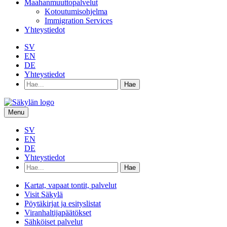
Maahanmuuttopalvelut
Kotoutumisohjelma
Immigration Services
Yhteystiedot
SV
EN
DE
Yhteystiedot
Hae
hakusanalla:
Menu
SV
EN
DE
Yhteystiedot
Hae
hakusanalla:
Kartat, vapaat tontit, palvelut
Visit Säkylä
Pöytäkirjat ja esityslistat
Viranhaltijapäätökset
Sähköiset palvelut