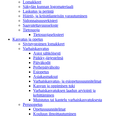
Lomakkeet
Säkylän kunnan logomateriaali
Laskutus ja perintä
Häiriö- ja kriisitilanteisiin varautuminen
Sidonnaisuusrekisteri
Saavutettavuusseloste
Tietosuoja
Tietosuojaselosteet
Kasvatus ja opetus
Sivistystoimen lomakkeet
Varhaiskasvatus
Asioi sähköisesti
Päikky-järjestelmä
Päiväkodit
Perhepäivähoito
Esiopetus
Asiakasmaksut
Varhaiskasvatus- ja esiopetussuunnitelmat
Kasvun ja oppimisen tuki
Varhaiskasvatuksen laadun arviointi ja
kehittäminen
Muistutus tai kantelu varhaiskasvatuksesta
Perusopetus
Opetussuunnitelmat
Kouluun ilmoittautuminen