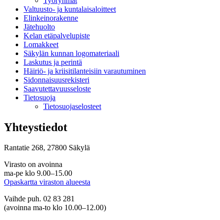
Työryhmät
Valtuusto- ja kuntalaisaloitteet
Elinkeinorakenne
Jätehuolto
Kelan etäpalvelupiste
Lomakkeet
Säkylän kunnan logomateriaali
Laskutus ja perintä
Häiriö- ja kriisitilanteisiin varautuminen
Sidonnaisuusrekisteri
Saavutettavuusseloste
Tietosuoja
Tietosuojaselosteet
Yhteystiedot
Rantatie 268, 27800 Säkylä
Virasto on avoinna
ma-pe klo 9.00–15.00
Opaskartta viraston alueesta
Vaihde puh. 02 83 281
(avoinna ma-to klo 10.00–12.00)