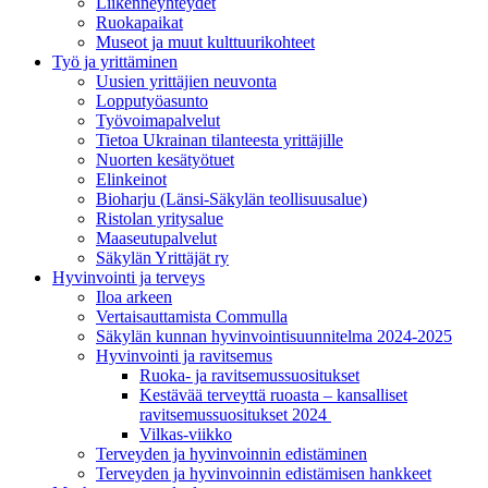
Liikenneyhteydet
Ruokapaikat
Museot ja muut kulttuurikohteet
Työ ja yrittä­minen
Uusien yrittäjien neuvonta
Lopputyöasunto
Työvoimapalvelut
Tietoa Ukrainan tilanteesta yrittäjille
Nuorten kesätyötuet
Elinkeinot
Bioharju (Länsi-Säkylän teollisuusalue)
Ristolan yritysalue
Maaseutupalvelut
Säkylän Yrittäjät ry
Hyvinvointi ja terveys
Iloa arkeen
Vertaisauttamista Commulla
Säkylän kunnan hyvinvointisuunnitelma 2024-2025
Hyvinvointi ja ravitsemus
Ruoka- ja ravitsemussuositukset
Kestävää terveyttä ruoasta – kansalliset
ravitsemussuositukset 2024
Vilkas-viikko
Terveyden ja hyvinvoinnin edistäminen
Terveyden ja hyvinvoinnin edistämisen hankkeet