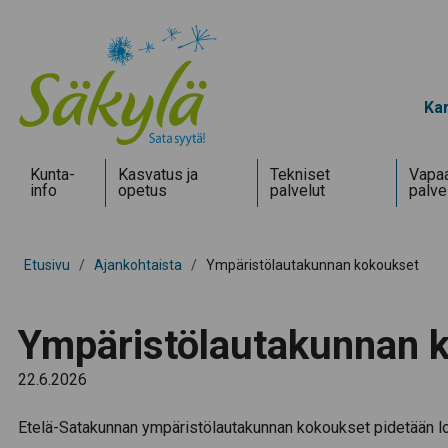
Kar
Kunta­
Kasvatus ja
Tekniset
Vapaa
info
opetus
palvelut
palve
Etusivu
/
Ajankohtaista
/
Ympäristölautakunnan kokoukset
Ympäristölautakunnan 
22.6.2026
Etelä-Satakunnan ympäristölautakunnan kokoukset pidetään l