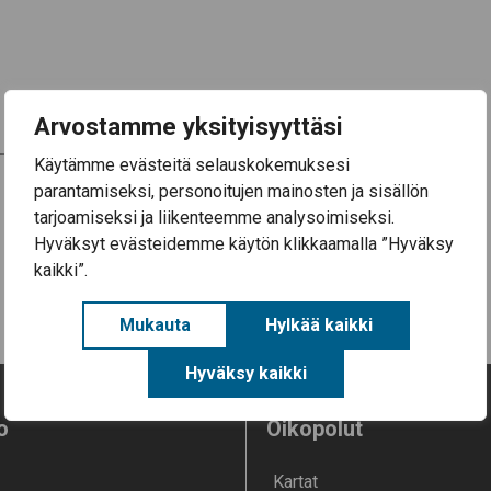
Arvostamme yksityisyyttäsi
Käytämme evästeitä selauskokemuksesi
parantamiseksi, personoitujen mainosten ja sisällön
Säkylän kunnan frisbeegolfin mestaruuskilpailut 2026 –
tarjoamiseksi ja liikenteemme analysoimiseksi.
ilmoittautuminen on avoinna
Hyväksyt evästeidemme käytön klikkaamalla ”Hyväksy
kaikki”.
Mukauta
Hylkää kaikki
Hyväksy kaikki
o
Oikopolut
Kartat