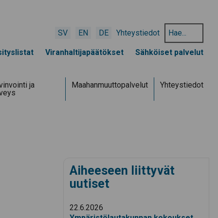
Hae
SV
EN
DE
Yhteystiedot
hakusanalla:
ityslistat
Viranhaltijapäätökset
Sähköiset palvelut
invointi ja
Maahanmuuttopalvelut
Yhteystiedot
rveys
Aiheeseen liittyvät
uutiset
22.6.2026
Ympäristölautakunnan kokoukset