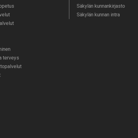
 opetus
Säkylän kunnankirjasto
velut
Säkylän kunnan intra
alvelut
­minen
ja terveys
opalvelut
t