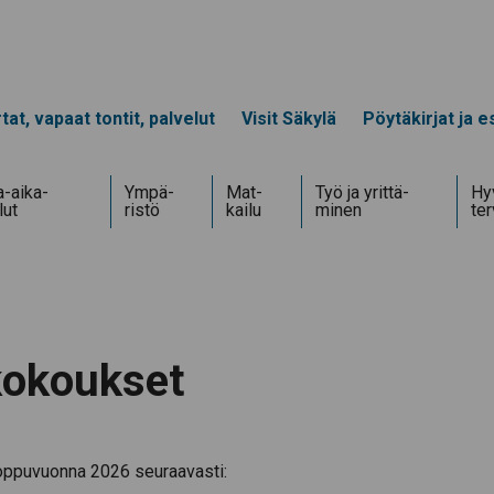
tat, vapaat tontit, palvelut
Visit Säkylä
Pöytäkirjat ja es
-aika­
Ympä­
Mat­
Työ ja yrittä­
Hyv
lut
ristö
kailu
minen
te
kokoukset
oppuvuonna 2026 seuraavasti: