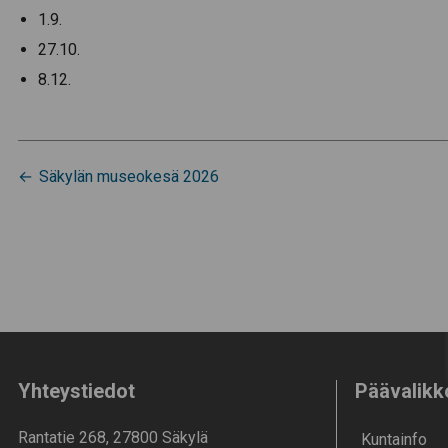
1.9.
27.10.
8.12.
Artikkelien
Säkylän museokesä 2026
selaus
Yhteystiedot
Päävalikk
Rantatie 268, 27800 Säkylä
Kunta­info