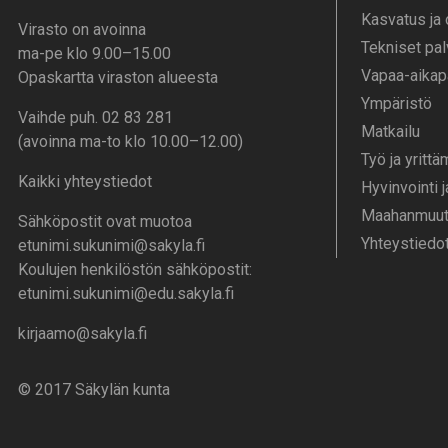
Kasvatus ja
Virasto on avoinna
Tekniset pal
ma-pe klo 9.00–15.00
Vapaa-aika­p
Opaskartta viraston alueesta
Ympä­ristö
Vaihde puh. 02 83 281
Mat­kailu
(avoinna ma-to klo 10.00–12.00)
Työ ja yrittä
Kaikki yhteystiedot
Hyvinvointi 
Maahanmuutt
Sähköpostit ovat muotoa
Yhteystiedo
etunimi.sukunimi@sakyla.fi
Koulujen henkilöstön sähköpostit:
etunimi.sukunimi@edu.sakyla.fi
kirjaamo@sakyla.fi
© 2017 Säkylän kunta