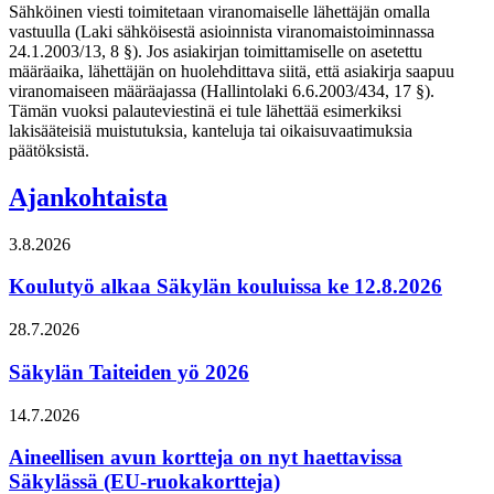
Sähköinen viesti toimitetaan viranomaiselle lähettäjän omalla
vastuulla (Laki sähköisestä asioinnista viranomaistoiminnassa
24.1.2003/13, 8 §). Jos asiakirjan toimittamiselle on asetettu
määräaika, lähettäjän on huolehdittava siitä, että asiakirja saapuu
viranomaiseen määräajassa (Hallintolaki 6.6.2003/434, 17 §).
Tämän vuoksi palauteviestinä ei tule lähettää esimerkiksi
lakisääteisiä muistutuksia, kanteluja tai oikaisuvaatimuksia
päätöksistä.
Ajankohtaista
3.8.2026
Koulutyö alkaa Säkylän kouluissa ke 12.8.2026
28.7.2026
Säkylän Taiteiden yö 2026
14.7.2026
Aineellisen avun kortteja on nyt haettavissa
Säkylässä (EU-ruokakortteja)