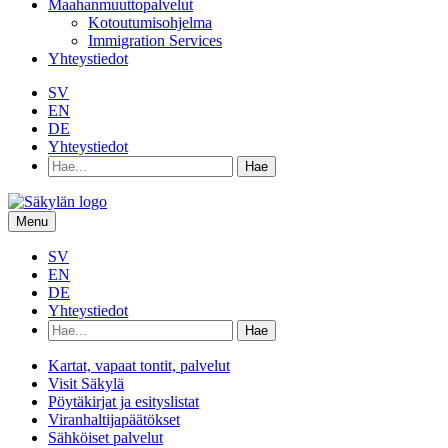
Maahanmuuttopalvelut
Kotoutumisohjelma
Immigration Services
Yhteystiedot
SV
EN
DE
Yhteystiedot
Hae
hakusanalla:
Menu
SV
EN
DE
Yhteystiedot
Hae
hakusanalla:
Kartat, vapaat tontit, palvelut
Visit Säkylä
Pöytäkirjat ja esityslistat
Viranhaltijapäätökset
Sähköiset palvelut