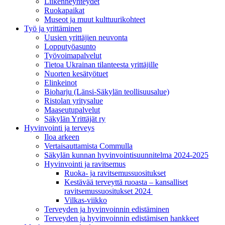
Liikenneyhteydet
Ruokapaikat
Museot ja muut kulttuurikohteet
Työ ja yrittä­minen
Uusien yrittäjien neuvonta
Lopputyöasunto
Työvoimapalvelut
Tietoa Ukrainan tilanteesta yrittäjille
Nuorten kesätyötuet
Elinkeinot
Bioharju (Länsi-Säkylän teollisuusalue)
Ristolan yritysalue
Maaseutupalvelut
Säkylän Yrittäjät ry
Hyvinvointi ja terveys
Iloa arkeen
Vertaisauttamista Commulla
Säkylän kunnan hyvinvointisuunnitelma 2024-2025
Hyvinvointi ja ravitsemus
Ruoka- ja ravitsemussuositukset
Kestävää terveyttä ruoasta – kansalliset
ravitsemussuositukset 2024
Vilkas-viikko
Terveyden ja hyvinvoinnin edistäminen
Terveyden ja hyvinvoinnin edistämisen hankkeet