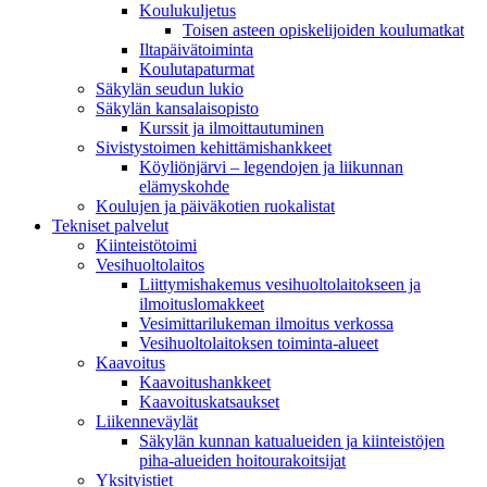
Koulukuljetus
Toisen asteen opiskelijoiden koulumatkat
Iltapäivätoiminta
Koulutapaturmat
Säkylän seudun lukio
Säkylän kansalaisopisto
Kurssit ja ilmoittautuminen
Sivistystoimen kehittämishankkeet
Köyliönjärvi – legendojen ja liikunnan
elämyskohde
Koulujen ja päiväkotien ruokalistat
Tekniset palvelut
Kiinteistötoimi
Vesihuoltolaitos
Liittymishakemus vesihuoltolaitokseen ja
ilmoituslomakkeet
Vesimittarilukeman ilmoitus verkossa
Vesihuoltolaitoksen toiminta-alueet
Kaavoitus
Kaavoitushankkeet
Kaavoituskatsaukset
Liikenneväylät
Säkylän kunnan katualueiden ja kiinteistöjen
piha-alueiden hoitourakoitsijat
Yksityistiet