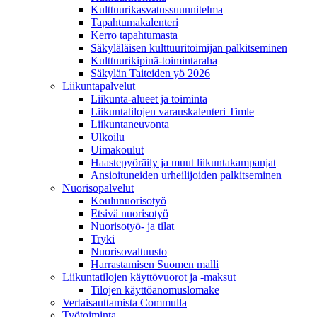
Kulttuurikasvatussuunnitelma
Tapahtumakalenteri
Kerro tapahtumasta
Säkyläläisen kulttuuritoimijan palkitseminen
Kulttuurikipinä-toimintaraha
Säkylän Taiteiden yö 2026
Liikuntapalvelut
Liikunta-alueet ja toiminta
Liikuntatilojen varauskalenteri Timle
Liikuntaneuvonta
Ulkoilu
Uimakoulut
Haastepyöräily ja muut liikuntakampanjat
Ansioituneiden urheilijoiden palkitseminen
Nuorisopalvelut
Koulunuorisotyö
Etsivä nuorisotyö
Nuorisotyö- ja tilat
Tryki
Nuorisovaltuusto
Harrastamisen Suomen malli
Liikuntatilojen käyttövuorot ja -maksut
Tilojen käyttöanomuslomake
Vertaisauttamista Commulla
Työtoiminta