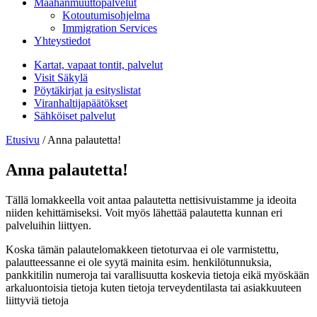
Maahanmuuttopalvelut
Kotoutumisohjelma
Immigration Services
Yhteystiedot
Kartat, vapaat tontit, palvelut
Visit Säkylä
Pöytäkirjat ja esityslistat
Viranhaltijapäätökset
Sähköiset palvelut
Etusivu
/
Anna palautetta!
Anna palautetta!
Tällä lomakkeella voit antaa palautetta nettisivuistamme ja ideoita
niiden kehittämiseksi. Voit myös lähettää palautetta kunnan eri
palveluihin liittyen.
Koska tämän palautelomakkeen tietoturvaa ei ole varmistettu,
palautteessanne ei ole syytä mainita esim. henkilötunnuksia,
pankkitilin numeroja tai varallisuutta koskevia tietoja eikä myöskään
arkaluontoisia tietoja kuten tietoja terveydentilasta tai asiakkuuteen
liittyviä tietoja