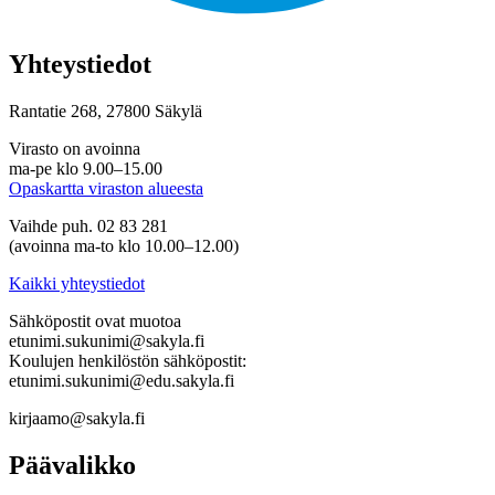
Yhteystiedot
Rantatie 268, 27800 Säkylä
Virasto on avoinna
ma-pe klo 9.00–15.00
Opaskartta viraston alueesta
Vaihde puh. 02 83 281
(avoinna ma-to klo 10.00–12.00)
Kaikki yhteystiedot
Sähköpostit ovat muotoa
etunimi.sukunimi@sakyla.fi
Koulujen henkilöstön sähköpostit:
etunimi.sukunimi@edu.sakyla.fi
kirjaamo@sakyla.fi
Päävalikko