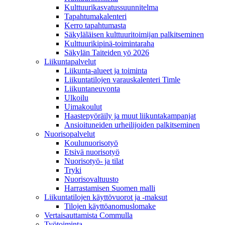
Kulttuurikasvatussuunnitelma
Tapahtumakalenteri
Kerro tapahtumasta
Säkyläläisen kulttuuritoimijan palkitseminen
Kulttuurikipinä-toimintaraha
Säkylän Taiteiden yö 2026
Liikuntapalvelut
Liikunta-alueet ja toiminta
Liikuntatilojen varauskalenteri Timle
Liikuntaneuvonta
Ulkoilu
Uimakoulut
Haastepyöräily ja muut liikuntakampanjat
Ansioituneiden urheilijoiden palkitseminen
Nuorisopalvelut
Koulunuorisotyö
Etsivä nuorisotyö
Nuorisotyö- ja tilat
Tryki
Nuorisovaltuusto
Harrastamisen Suomen malli
Liikuntatilojen käyttövuorot ja -maksut
Tilojen käyttöanomuslomake
Vertaisauttamista Commulla
Työtoiminta