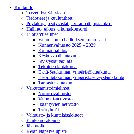
Kunta­info
Tervetuloa Säkylään!
Tiedotteet ja kuulutukset
Pöytäkirjat, esityslistat ja viranhaltijapäätökset
Hallinto, talous ja kuntakonserni
Luottamuselimet
Valtuuston ja hallituksen kokousajat
Kunnanvaltuusto 2025 – 2029
Kunnanhallitus
Keskusvaalilautakunta
Sivistyslautakunta
Tekninen lautakunta
Etelä-Satakunnan ympäristölautakunta
Etelä-Satakunnan ympäristöterveyslautakunta
Tarkastuslautakunta
Vaikuttamistoimielimet
Nuorisovaltuusto
Vammaisneuvosto
Ikääntyvien neuvosto
Työryhmät
Valtuusto- ja kuntalaisaloitteet
Elinkeinorakenne
Jätehuolto
Kelan etäpalvelupiste