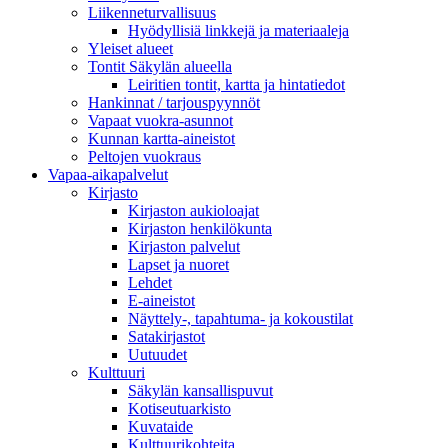
Liikenneturvallisuus
Hyödyllisiä linkkejä ja materiaaleja
Yleiset alueet
Tontit Säkylän alueella
Leiritien tontit, kartta ja hintatiedot
Hankinnat / tarjouspyynnöt
Vapaat vuokra-asunnot
Kunnan kartta-aineistot
Peltojen vuokraus
Vapaa-aika­palvelut
Kirjasto
Kirjaston aukioloajat
Kirjaston henkilökunta
Kirjaston palvelut
Lapset ja nuoret
Lehdet
E-aineistot
Näyttely-, tapahtuma- ja kokoustilat
Satakirjastot
Uutuudet
Kulttuuri
Säkylän kansallispuvut
Kotiseutuarkisto
Kuvataide
Kulttuurikohteita