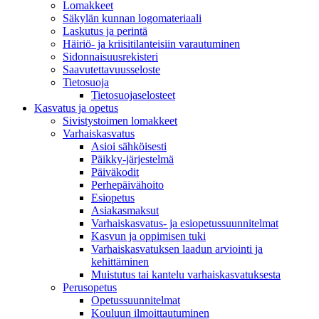
Lomakkeet
Säkylän kunnan logomateriaali
Laskutus ja perintä
Häiriö- ja kriisitilanteisiin varautuminen
Sidonnaisuusrekisteri
Saavutettavuusseloste
Tietosuoja
Tietosuojaselosteet
Kasvatus ja opetus
Sivistystoimen lomakkeet
Varhaiskasvatus
Asioi sähköisesti
Päikky-järjestelmä
Päiväkodit
Perhepäivähoito
Esiopetus
Asiakasmaksut
Varhaiskasvatus- ja esiopetussuunnitelmat
Kasvun ja oppimisen tuki
Varhaiskasvatuksen laadun arviointi ja
kehittäminen
Muistutus tai kantelu varhaiskasvatuksesta
Perusopetus
Opetussuunnitelmat
Kouluun ilmoittautuminen