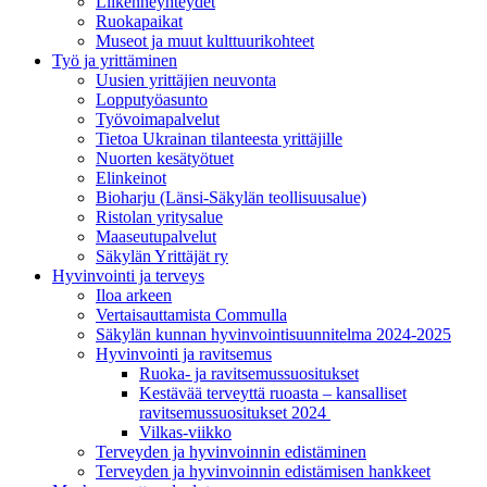
Liikenneyhteydet
Ruokapaikat
Museot ja muut kulttuurikohteet
Työ ja yrittä­minen
Uusien yrittäjien neuvonta
Lopputyöasunto
Työvoimapalvelut
Tietoa Ukrainan tilanteesta yrittäjille
Nuorten kesätyötuet
Elinkeinot
Bioharju (Länsi-Säkylän teollisuusalue)
Ristolan yritysalue
Maaseutupalvelut
Säkylän Yrittäjät ry
Hyvinvointi ja terveys
Iloa arkeen
Vertaisauttamista Commulla
Säkylän kunnan hyvinvointisuunnitelma 2024-2025
Hyvinvointi ja ravitsemus
Ruoka- ja ravitsemussuositukset
Kestävää terveyttä ruoasta – kansalliset
ravitsemussuositukset 2024
Vilkas-viikko
Terveyden ja hyvinvoinnin edistäminen
Terveyden ja hyvinvoinnin edistämisen hankkeet