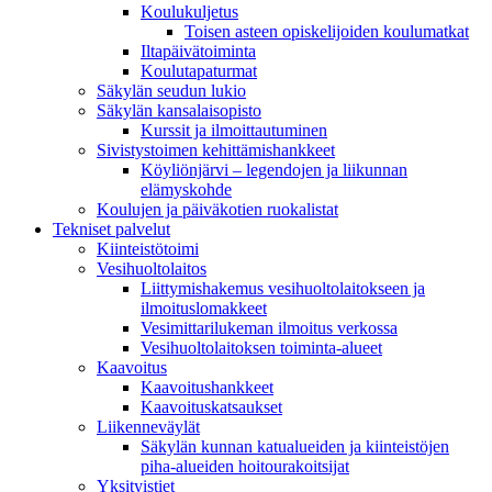
Koulukuljetus
Toisen asteen opiskelijoiden koulumatkat
Iltapäivätoiminta
Koulutapaturmat
Säkylän seudun lukio
Säkylän kansalaisopisto
Kurssit ja ilmoittautuminen
Sivistystoimen kehittämishankkeet
Köyliönjärvi – legendojen ja liikunnan
elämyskohde
Koulujen ja päiväkotien ruokalistat
Tekniset palvelut
Kiinteistötoimi
Vesihuoltolaitos
Liittymishakemus vesihuoltolaitokseen ja
ilmoituslomakkeet
Vesimittarilukeman ilmoitus verkossa
Vesihuoltolaitoksen toiminta-alueet
Kaavoitus
Kaavoitushankkeet
Kaavoituskatsaukset
Liikenneväylät
Säkylän kunnan katualueiden ja kiinteistöjen
piha-alueiden hoitourakoitsijat
Yksityistiet