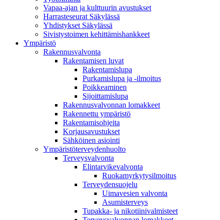
Vapaa-ajan ja kulttuurin avustukset
Harrasteseurat Säkylässä
Yhdistykset Säkylässä
Sivistystoimen kehittämishankkeet
Ympä­ristö
Rakennusvalvonta
Rakentamisen luvat
Rakentamislupa
Purkamislupa ja -ilmoitus
Poikkeaminen
Sijoittamislupa
Rakennusvalvonnan lomakkeet
Rakennettu ympäristö
Rakentamisohjeita
Korjausavustukset
Sähköinen asiointi
Ympäristöterveydenhuolto
Terveysvalvonta
Elintarvikevalvonta
Ruokamyrkytysilmoitus
Terveydensuojelu
Uimavesien valvonta
Asumisterveys
Tupakka- ja nikotiinivalmisteet
Terveysvalvonnan lomakkeet