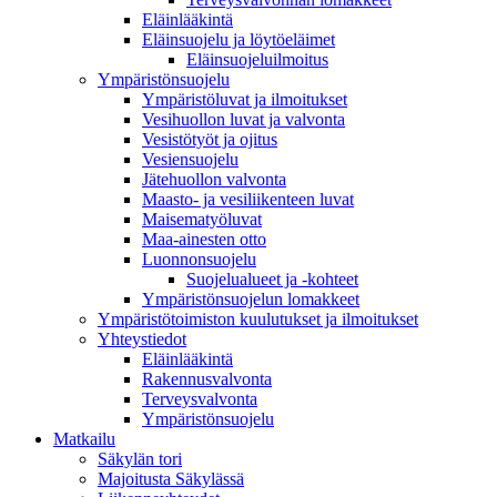
Eläinlääkintä
Eläinsuojelu ja löytöeläimet
Eläinsuojeluilmoitus
Ympäristönsuojelu
Ympäristöluvat ja ilmoitukset
Vesihuollon luvat ja valvonta
Vesistötyöt ja ojitus
Vesiensuojelu
Jätehuollon valvonta
Maasto- ja vesiliikenteen luvat
Maisematyöluvat
Maa-ainesten otto
Luonnonsuojelu
Suojelualueet ja -kohteet
Ympäristönsuojelun lomakkeet
Ympäristötoimiston kuulutukset ja ilmoitukset
Yhteystiedot
Eläinlääkintä
Rakennusvalvonta
Terveysvalvonta
Ympäristönsuojelu
Mat­kailu
Säkylän tori
Majoitusta Säkylässä