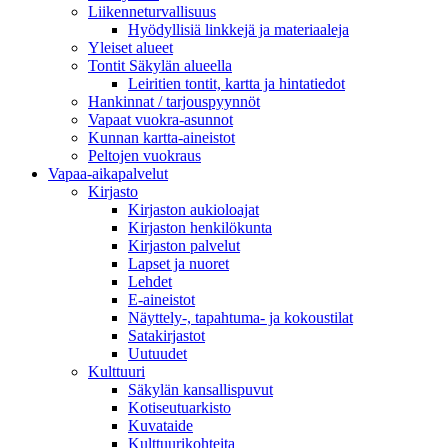
Liikenneturvallisuus
Hyödyllisiä linkkejä ja materiaaleja
Yleiset alueet
Tontit Säkylän alueella
Leiritien tontit, kartta ja hintatiedot
Hankinnat / tarjouspyynnöt
Vapaat vuokra-asunnot
Kunnan kartta-aineistot
Peltojen vuokraus
Vapaa-aika­palvelut
Kirjasto
Kirjaston aukioloajat
Kirjaston henkilökunta
Kirjaston palvelut
Lapset ja nuoret
Lehdet
E-aineistot
Näyttely-, tapahtuma- ja kokoustilat
Satakirjastot
Uutuudet
Kulttuuri
Säkylän kansallispuvut
Kotiseutuarkisto
Kuvataide
Kulttuurikohteita