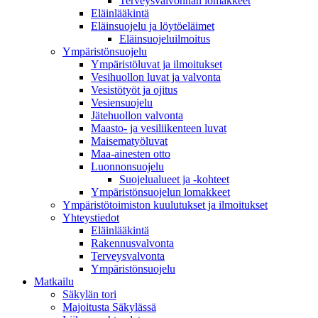
Terveysvalvonnan lomakkeet
Eläinlääkintä
Eläinsuojelu ja löytöeläimet
Eläinsuojeluilmoitus
Ympäristönsuojelu
Ympäristöluvat ja ilmoitukset
Vesihuollon luvat ja valvonta
Vesistötyöt ja ojitus
Vesiensuojelu
Jätehuollon valvonta
Maasto- ja vesiliikenteen luvat
Maisematyöluvat
Maa-ainesten otto
Luonnonsuojelu
Suojelualueet ja -kohteet
Ympäristönsuojelun lomakkeet
Ympäristötoimiston kuulutukset ja ilmoitukset
Yhteystiedot
Eläinlääkintä
Rakennusvalvonta
Terveysvalvonta
Ympäristönsuojelu
Mat­kailu
Säkylän tori
Majoitusta Säkylässä