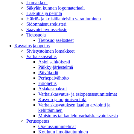
Lomakkeet
Säkylän kunnan logomateriaali
Laskutus ja perintä
Häiriö- ja kriisitilanteisiin varautuminen
Sidonnaisuusrekisteri
Saavutettavuusseloste
Tietosuoja
Tietosuojaselosteet
Kasvatus ja opetus
Sivistystoimen lomakkeet
Varhaiskasvatus
Asioi sähköisesti
Päikky-järjestelmä
Päiväkodit
Perhepäivähoito
Esiopetus
Asiakasmaksut
Varhaiskasvatus- ja esiopetussuunnitelmat
Kasvun ja oppimisen tuki
Varhaiskasvatuksen laadun arviointi ja
kehittäminen
Muistutus tai kantelu varhaiskasvatuksesta
Perusopetus
Opetussuunnitelmat
Kouluun ilmoittautuminen