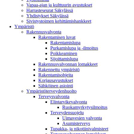
Vapaa-ajan ja kulttuurin avustukset
Harrasteseurat Säkylässä
Yhdistykset Säkylässä
Sivistystoimen kehittämishankkeet
Ympä­ristö
Rakennusvalvonta
Rakentamisen luvat
Rakentamislupa
Purkamislupa ja -ilmoitus
Poikkeaminen
Sijoittamislupa
Rakennusvalvonnan lomakkeet
Rakennettu ympäristö
Rakentamisohjeita
Korjausavustukset
Sähköinen asiointi
Ympäristöterveydenhuolto
Terveysvalvonta
Elintarvikevalvonta
Ruokamyrkytysilmoitus
Terveydensuojelu
Uimavesien valvonta
Asumisterveys
Tupakka- ja nikotiinivalmisteet