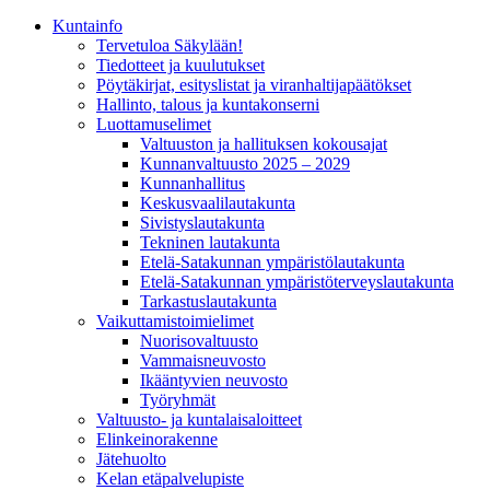
Kunta­info
Tervetuloa Säkylään!
Tiedotteet ja kuulutukset
Pöytäkirjat, esityslistat ja viranhaltijapäätökset
Hallinto, talous ja kuntakonserni
Luottamuselimet
Valtuuston ja hallituksen kokousajat
Kunnanvaltuusto 2025 – 2029
Kunnanhallitus
Keskusvaalilautakunta
Sivistyslautakunta
Tekninen lautakunta
Etelä-Satakunnan ympäristölautakunta
Etelä-Satakunnan ympäristöterveyslautakunta
Tarkastuslautakunta
Vaikuttamistoimielimet
Nuorisovaltuusto
Vammaisneuvosto
Ikääntyvien neuvosto
Työryhmät
Valtuusto- ja kuntalaisaloitteet
Elinkeinorakenne
Jätehuolto
Kelan etäpalvelupiste