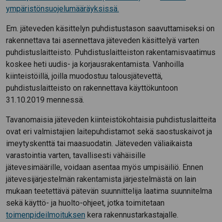
ympäristönsuojelumääräyksissä.
Em. jäteveden käsittelyn puhdistustason saavuttamiseksi on
rakennettava tai asennettava jäteveden käsittelyä varten
puhdistuslaitteisto. Puhdistuslaitteiston rakentamisvaatimus
koskee heti uudis- ja korjausrakentamista. Vanhoilla
kiinteistöillä, joilla muodostuu talousjätevettä,
puhdistuslaitteisto on rakennettava käyttökuntoon
31.10.2019 mennessä.
Tavanomaisia jäteveden kiinteistökohtaisia puhdistuslaitteita
ovat eri valmistajien laitepuhdistamot sekä saostuskaivot ja
imeytyskenttä tai maasuodatin. Jäteveden väliaikaista
varastointia varten, tavallisesti vähäisille
jätevesimäärille, voidaan asentaa myös umpisäiliö. Ennen
jätevesijärjestelmän rakentamista järjestelmästä on lain
mukaan teetettävä pätevän suunnittelija laatima suunnitelma
sekä käyttö- ja huolto-ohjeet, jotka toimitetaan
toimenpideilmoituksen
kera rakennustarkastajalle.