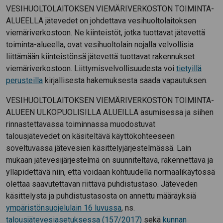
VESIHUOLTOLAITOKSEN VIEMÄRIVERKOSTON TOIMINTA-
ALUEELLA jätevedet on johdettava vesihuoltolaitoksen
viemäriverkostoon. Ne kiinteistöt, jotka tuottavat jätevettä
toiminta-alueella, ovat vesihuoltolain nojalla velvollisia
liittämään kiinteistönsä jätevettä tuottavat rakennukset
viemäriverkostoon. Liittymisvelvollisuudesta voi
tietyillä
perusteilla
kirjallisesta hakemuksesta saada vapautuksen.
VESIHUOLTOLAITOKSEN VIEMÄRIVERKOSTON TOIMINTA-
ALUEEN ULKOPUOLISILLA ALUEILLA asumisessa ja siihen
rinnastettavassa toiminnassa muodostuvat
talousjätevedet on käsiteltävä käyttökohteeseen
soveltuvassa jätevesien käsittelyjärjestelmässä. Lain
mukaan jätevesijärjestelmä on suunniteltava, rakennettava ja
ylläpidettävä niin, että voidaan kohtuudella normaalikäytössä
olettaa saavutettavan riittävä puhdistustaso. Jäteveden
käsittelystä ja puhdistustasosta on annettu määräyksiä
ympäristönsuojelulain 16 luvussa
, ns.
talousjätevesiasetuksessa (157/2017)
sekä
kunnan