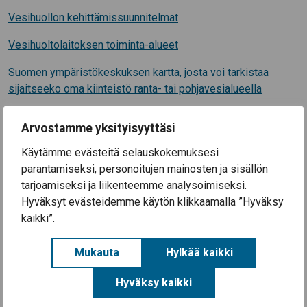
Vesihuollon kehittämissuunnitelmat
Vesihuoltolaitoksen toiminta-alueet
Suomen ympäristökeskuksen kartta, josta voi tarkistaa
sijaitseeko oma kiinteistö ranta- tai pohjavesialueella
Poikkeukset kiinteistökohtaisen jätevesien
Arvostamme yksityisyyttäsi
käsittelyjärjestelmän rakentamisvelvoitteeseen
Käytämme evästeitä selauskokemuksesi
Jätevesisuunnitelmien tekijöitä
parantamiseksi, personoitujen mainosten ja sisällön
tarjoamiseksi ja liikenteemme analysoimiseksi.
Haja-asutuksen jätevedet (ympäristö.fi)
Hyväksyt evästeidemme käytön klikkaamalla ”Hyväksy
Valonia (jätevesiasiaa)
kaikki”.
Jätevesineuvonta, Pyhäjärvi-instituutti
Mukauta
Hylkää kaikki
Jätevesi-infon 13.3.2019 diaesitykset
Hyväksy kaikki
Jätevesi-info 130319