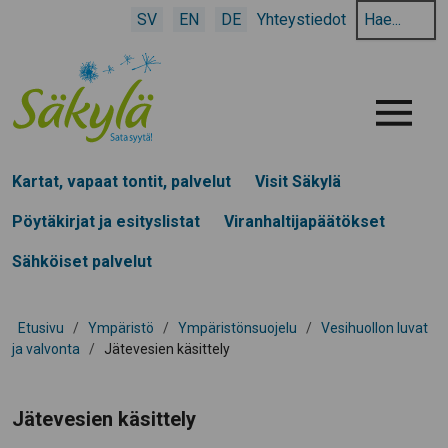
Hae
SV
EN
DE
Yhteystiedot
hakusanalla:
Menu
Kartat, vapaat tontit, palvelut
Visit Säkylä
Pöytäkirjat ja esityslistat
Viranhaltijapäätökset
Sähköiset palvelut
Etusivu
/
Ympäristö
/
Ympäristönsuojelu
/
Vesihuollon luvat
ja valvonta
/
Jätevesien käsittely
Jätevesien käsittely