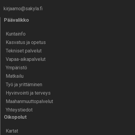
kirjaamo@sakyla.fi
Päävalikko
Kunta­info
Kasvatus ja opetus
Tekniset palvelut
Vapaa-aika­palvelut
Ympä­ristö
Mat­kailu
Työ ja yrittä­minen
Hyvinvointi ja terveys
Maahanmuuttopalvelut
Yhteystiedot
Oikopolut
Kartat