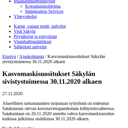
Maahanmuuttopalvelut
Kotoutumisohjelma
Immigration Services
Yhteystiedot
Kartat, vapaat tontit, palvelut
Visit Säkylä
Pöytäkirjat ja esityslistat
Viranhaltijapäätökset
Sähköiset palvelut
Etusivu
/
Ajankohtaista
/
Kasvomaskisuositukset Säkylän
sivistystoimessa 30.11.2020 alkaen
Kasvomaskisuositukset Säkylän
sivistystoimessa 30.11.2020 alkaen
27.11.2020
Alueellinen tartuntatautien torjunnan työryhmä on todennut
Satakunnan olevan koronaviruspandemian kiihtymisvaiheessa.
Satakuntaan on 26.11.2020 annettu vahva kasvomaskisuositus
kaikissa julkisissa sisätiloissa 30.11.2020 alkaen.