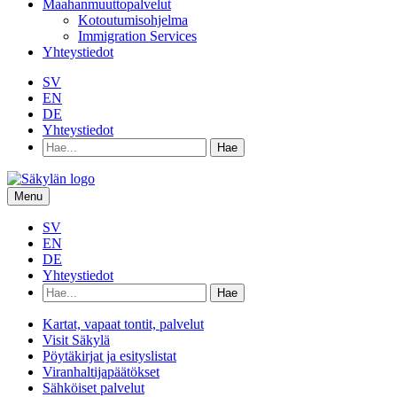
Maahanmuuttopalvelut
Kotoutumisohjelma
Immigration Services
Yhteystiedot
SV
EN
DE
Yhteystiedot
Hae
hakusanalla:
Menu
SV
EN
DE
Yhteystiedot
Hae
hakusanalla:
Kartat, vapaat tontit, palvelut
Visit Säkylä
Pöytäkirjat ja esityslistat
Viranhaltijapäätökset
Sähköiset palvelut