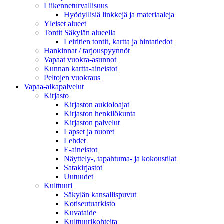
Liikenneturvallisuus
Hyödyllisiä linkkejä ja materiaaleja
Yleiset alueet
Tontit Säkylän alueella
Leiritien tontit, kartta ja hintatiedot
Hankinnat / tarjouspyynnöt
Vapaat vuokra-asunnot
Kunnan kartta-aineistot
Peltojen vuokraus
Vapaa-aika­palvelut
Kirjasto
Kirjaston aukioloajat
Kirjaston henkilökunta
Kirjaston palvelut
Lapset ja nuoret
Lehdet
E-aineistot
Näyttely-, tapahtuma- ja kokoustilat
Satakirjastot
Uutuudet
Kulttuuri
Säkylän kansallispuvut
Kotiseutuarkisto
Kuvataide
Kulttuurikohteita