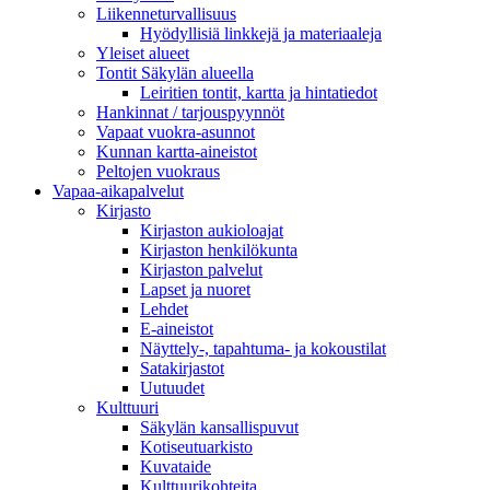
Liikenneturvallisuus
Hyödyllisiä linkkejä ja materiaaleja
Yleiset alueet
Tontit Säkylän alueella
Leiritien tontit, kartta ja hintatiedot
Hankinnat / tarjouspyynnöt
Vapaat vuokra-asunnot
Kunnan kartta-aineistot
Peltojen vuokraus
Vapaa-aika­palvelut
Kirjasto
Kirjaston aukioloajat
Kirjaston henkilökunta
Kirjaston palvelut
Lapset ja nuoret
Lehdet
E-aineistot
Näyttely-, tapahtuma- ja kokoustilat
Satakirjastot
Uutuudet
Kulttuuri
Säkylän kansallispuvut
Kotiseutuarkisto
Kuvataide
Kulttuurikohteita