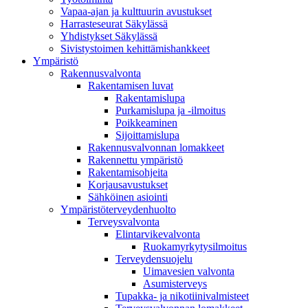
Vapaa-ajan ja kulttuurin avustukset
Harrasteseurat Säkylässä
Yhdistykset Säkylässä
Sivistystoimen kehittämishankkeet
Ympä­ristö
Rakennusvalvonta
Rakentamisen luvat
Rakentamislupa
Purkamislupa ja -ilmoitus
Poikkeaminen
Sijoittamislupa
Rakennusvalvonnan lomakkeet
Rakennettu ympäristö
Rakentamisohjeita
Korjausavustukset
Sähköinen asiointi
Ympäristöterveydenhuolto
Terveysvalvonta
Elintarvikevalvonta
Ruokamyrkytysilmoitus
Terveydensuojelu
Uimavesien valvonta
Asumisterveys
Tupakka- ja nikotiinivalmisteet