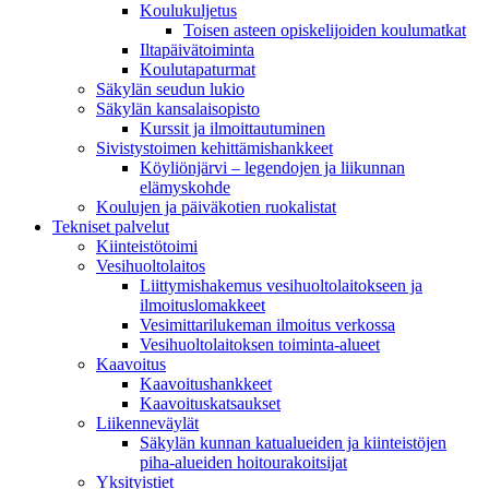
Koulukuljetus
Toisen asteen opiskelijoiden koulumatkat
Iltapäivätoiminta
Koulutapaturmat
Säkylän seudun lukio
Säkylän kansalaisopisto
Kurssit ja ilmoittautuminen
Sivistystoimen kehittämishankkeet
Köyliönjärvi – legendojen ja liikunnan
elämyskohde
Koulujen ja päiväkotien ruokalistat
Tekniset palvelut
Kiinteistötoimi
Vesihuoltolaitos
Liittymishakemus vesihuoltolaitokseen ja
ilmoituslomakkeet
Vesimittarilukeman ilmoitus verkossa
Vesihuoltolaitoksen toiminta-alueet
Kaavoitus
Kaavoitushankkeet
Kaavoituskatsaukset
Liikenneväylät
Säkylän kunnan katualueiden ja kiinteistöjen
piha-alueiden hoitourakoitsijat
Yksityistiet