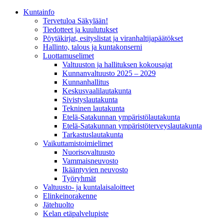
Kunta­info
Tervetuloa Säkylään!
Tiedotteet ja kuulutukset
Pöytäkirjat, esityslistat ja viranhaltijapäätökset
Hallinto, talous ja kuntakonserni
Luottamuselimet
Valtuuston ja hallituksen kokousajat
Kunnanvaltuusto 2025 – 2029
Kunnanhallitus
Keskusvaalilautakunta
Sivistyslautakunta
Tekninen lautakunta
Etelä-Satakunnan ympäristölautakunta
Etelä-Satakunnan ympäristöterveyslautakunta
Tarkastuslautakunta
Vaikuttamistoimielimet
Nuorisovaltuusto
Vammaisneuvosto
Ikääntyvien neuvosto
Työryhmät
Valtuusto- ja kuntalaisaloitteet
Elinkeinorakenne
Jätehuolto
Kelan etäpalvelupiste