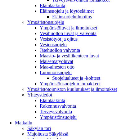
Eläinlääkintä
Eläinsuojelu ja löytöeläimet
Eläinsuojeluilmoitus
Ympäristönsuojelu
Ympäristöluvat ja ilmoitukset
Vesihuollon luvat ja valvonta
Vesistötyöt ja ojitus
Vesiensuojelu
Jätehuollon valvonta
Maasto- ja vesiliikenteen luvat
Maisematyöluvat
Maa-ainesten otto
Luonnonsuojelu
Suojelualueet ja -kohteet
Ympäristönsuojelun lomakkeet
Ympäristötoimiston kuulutukset ja ilmoitukset
Yhteystiedot
Eläinlääkintä
Rakennusvalvonta
Terveysvalvonta
Ympäristönsuojelu
Mat­kailu
Säkylän tori
Majoitusta Säkylässä