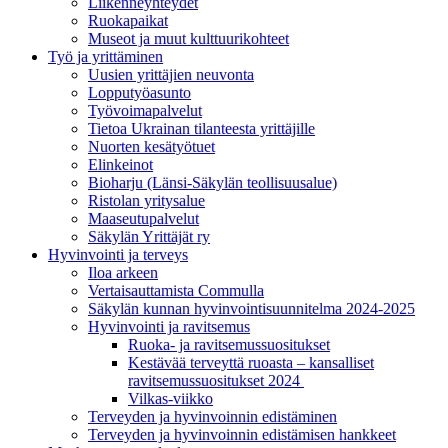
Liikenneyhteydet
Ruokapaikat
Museot ja muut kulttuurikohteet
Työ ja yrittä­minen
Uusien yrittäjien neuvonta
Lopputyöasunto
Työvoimapalvelut
Tietoa Ukrainan tilanteesta yrittäjille
Nuorten kesätyötuet
Elinkeinot
Bioharju (Länsi-Säkylän teollisuusalue)
Ristolan yritysalue
Maaseutupalvelut
Säkylän Yrittäjät ry
Hyvinvointi ja terveys
Iloa arkeen
Vertaisauttamista Commulla
Säkylän kunnan hyvinvointisuunnitelma 2024-2025
Hyvinvointi ja ravitsemus
Ruoka- ja ravitsemussuositukset
Kestävää terveyttä ruoasta – kansalliset
ravitsemussuositukset 2024
Vilkas-viikko
Terveyden ja hyvinvoinnin edistäminen
Terveyden ja hyvinvoinnin edistämisen hankkeet