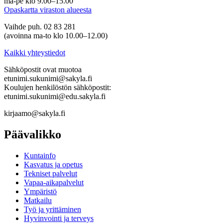
ma-pe klo 9.00–15.00
Opaskartta viraston alueesta
Vaihde puh. 02 83 281
(avoinna ma-to klo 10.00–12.00)
Kaikki yhteystiedot
Sähköpostit ovat muotoa
etunimi.sukunimi@sakyla.fi
Koulujen henkilöstön sähköpostit:
etunimi.sukunimi@edu.sakyla.fi
kirjaamo@sakyla.fi
Päävalikko
Kunta­info
Kasvatus ja opetus
Tekniset palvelut
Vapaa-aika­palvelut
Ympä­ristö
Mat­kailu
Työ ja yrittä­minen
Hyvinvointi ja terveys