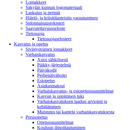
Lomakkeet
Säkylän kunnan logomateriaali
Laskutus ja perintä
Häiriö- ja kriisitilanteisiin varautuminen
Sidonnaisuusrekisteri
Saavutettavuusseloste
Tietosuoja
Tietosuojaselosteet
Kasvatus ja opetus
Sivistystoimen lomakkeet
Varhaiskasvatus
Asioi sähköisesti
Päikky-järjestelmä
Päiväkodit
Perhepäivähoito
Esiopetus
Asiakasmaksut
Varhaiskasvatus- ja esiopetussuunnitelmat
Kasvun ja oppimisen tuki
Varhaiskasvatuksen laadun arviointi ja
kehittäminen
Muistutus tai kantelu varhaiskasvatuksesta
Perusopetus
Opetussuunnitelmat
Kouluun ilmoittautuminen