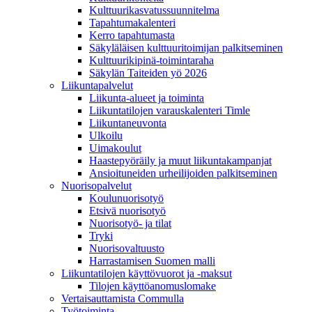
Kulttuurikasvatussuunnitelma
Tapahtumakalenteri
Kerro tapahtumasta
Säkyläläisen kulttuuritoimijan palkitseminen
Kulttuurikipinä-toimintaraha
Säkylän Taiteiden yö 2026
Liikuntapalvelut
Liikunta-alueet ja toiminta
Liikuntatilojen varauskalenteri Timle
Liikuntaneuvonta
Ulkoilu
Uimakoulut
Haastepyöräily ja muut liikuntakampanjat
Ansioituneiden urheilijoiden palkitseminen
Nuorisopalvelut
Koulunuorisotyö
Etsivä nuorisotyö
Nuorisotyö- ja tilat
Tryki
Nuorisovaltuusto
Harrastamisen Suomen malli
Liikuntatilojen käyttövuorot ja -maksut
Tilojen käyttöanomuslomake
Vertaisauttamista Commulla
Työtoiminta