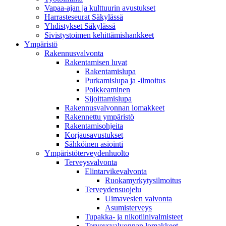
Vapaa-ajan ja kulttuurin avustukset
Harrasteseurat Säkylässä
Yhdistykset Säkylässä
Sivistystoimen kehittämishankkeet
Ympä­ristö
Rakennusvalvonta
Rakentamisen luvat
Rakentamislupa
Purkamislupa ja -ilmoitus
Poikkeaminen
Sijoittamislupa
Rakennusvalvonnan lomakkeet
Rakennettu ympäristö
Rakentamisohjeita
Korjausavustukset
Sähköinen asiointi
Ympäristöterveydenhuolto
Terveysvalvonta
Elintarvikevalvonta
Ruokamyrkytysilmoitus
Terveydensuojelu
Uimavesien valvonta
Asumisterveys
Tupakka- ja nikotiinivalmisteet
Terveysvalvonnan lomakkeet