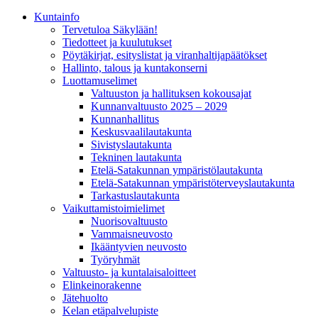
Kunta­info
Tervetuloa Säkylään!
Tiedotteet ja kuulutukset
Pöytäkirjat, esityslistat ja viranhaltijapäätökset
Hallinto, talous ja kuntakonserni
Luottamuselimet
Valtuuston ja hallituksen kokousajat
Kunnanvaltuusto 2025 – 2029
Kunnanhallitus
Keskusvaalilautakunta
Sivistyslautakunta
Tekninen lautakunta
Etelä-Satakunnan ympäristölautakunta
Etelä-Satakunnan ympäristöterveyslautakunta
Tarkastuslautakunta
Vaikuttamistoimielimet
Nuorisovaltuusto
Vammaisneuvosto
Ikääntyvien neuvosto
Työryhmät
Valtuusto- ja kuntalaisaloitteet
Elinkeinorakenne
Jätehuolto
Kelan etäpalvelupiste