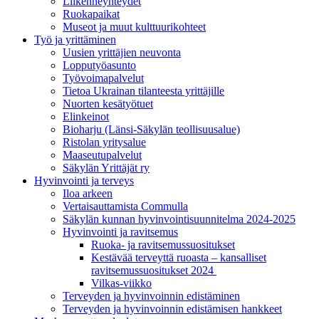
Liikenneyhteydet
Ruokapaikat
Museot ja muut kulttuurikohteet
Työ ja yrittä­minen
Uusien yrittäjien neuvonta
Lopputyöasunto
Työvoimapalvelut
Tietoa Ukrainan tilanteesta yrittäjille
Nuorten kesätyötuet
Elinkeinot
Bioharju (Länsi-Säkylän teollisuusalue)
Ristolan yritysalue
Maaseutupalvelut
Säkylän Yrittäjät ry
Hyvinvointi ja terveys
Iloa arkeen
Vertaisauttamista Commulla
Säkylän kunnan hyvinvointisuunnitelma 2024-2025
Hyvinvointi ja ravitsemus
Ruoka- ja ravitsemussuositukset
Kestävää terveyttä ruoasta – kansalliset
ravitsemussuositukset 2024
Vilkas-viikko
Terveyden ja hyvinvoinnin edistäminen
Terveyden ja hyvinvoinnin edistämisen hankkeet