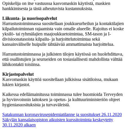
Opiskelija on itse vastuussa kasvomaskin käytöstä, maskien
hankkimisesta ja tästä aiheutuvista kustannuksista.
Liikunta- ja nuorisopalvelut
Harrastustoiminnassa suositellaan joukkueurheilun ja kontaktilajien
kilpailutoiminnan rajaamista vain omalle alueelle. Rajoitus ei koske
yksilö- tai ryhmälajien maajoukkuetoimintaa, SM-tason ja I-
divisioonatasoista kilpailu- ja harjoittelutoimintaa sekä
kansainväliselle huipulle tähtäävää ammattimaista harjoittelua.
Harrastustoiminnassa ja julkisten tilojen käytössä on huolehdittava,
että osallistujien ja seurueiden on tosiasiallisesti mahdollista välttää
lähikontakti toisiinsa.
Kirjastopalvelut
Kasvomaskin käyttöä suositellaan julkisissa sisätiloissa, mukaan
lukien kirjastot.
Kaikessa edellämainitussa toiminnassa tulee huomioida Terveyden
ja hyvinvoinnin laitoksen ja opetus- ja kulttuuriministeriön ohjeet
hygieniasuosituksista ja turvaväleistä.
Artikkelien
Satakunnan koronavirusepidemiatilanne ja suositukset 26.11.2020
Säkylän kansalaisopiston aikuisten kurssitoiminta keskeytetty
selaus
30.11.2020 alkaen