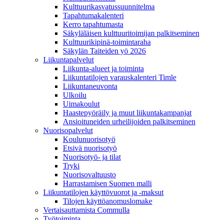
Kulttuurikasvatussuunnitelma
Tapahtumakalenteri
Kerro tapahtumasta
Säkyläläisen kulttuuritoimijan palkitseminen
Kulttuurikipinä-toimintaraha
Säkylän Taiteiden yö 2026
Liikuntapalvelut
Liikunta-alueet ja toiminta
Liikuntatilojen varauskalenteri Timle
Liikuntaneuvonta
Ulkoilu
Uimakoulut
Haastepyöräily ja muut liikuntakampanjat
Ansioituneiden urheilijoiden palkitseminen
Nuorisopalvelut
Koulunuorisotyö
Etsivä nuorisotyö
Nuorisotyö- ja tilat
Tryki
Nuorisovaltuusto
Harrastamisen Suomen malli
Liikuntatilojen käyttövuorot ja -maksut
Tilojen käyttöanomuslomake
Vertaisauttamista Commulla
Työtoiminta