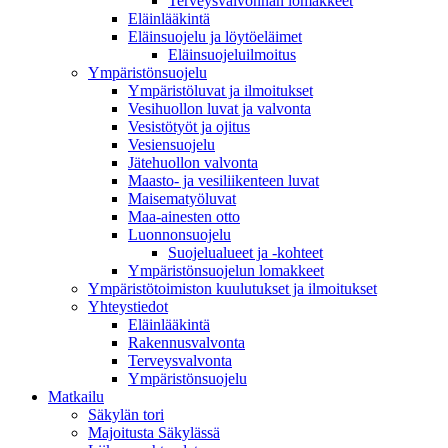
Terveysvalvonnan lomakkeet
Eläinlääkintä
Eläinsuojelu ja löytöeläimet
Eläinsuojeluilmoitus
Ympäristönsuojelu
Ympäristöluvat ja ilmoitukset
Vesihuollon luvat ja valvonta
Vesistötyöt ja ojitus
Vesiensuojelu
Jätehuollon valvonta
Maasto- ja vesiliikenteen luvat
Maisematyöluvat
Maa-ainesten otto
Luonnonsuojelu
Suojelualueet ja -kohteet
Ympäristönsuojelun lomakkeet
Ympäristötoimiston kuulutukset ja ilmoitukset
Yhteystiedot
Eläinlääkintä
Rakennusvalvonta
Terveysvalvonta
Ympäristönsuojelu
Mat­kailu
Säkylän tori
Majoitusta Säkylässä