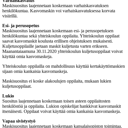
Varhaiskasvatus
Maskisuositus laajennetaan koskemaan varhaiskasvatuksen
henkilökuntaa. Kasvomaskin voi varhaiskasvatuksessa korvata
visiirillä.
Esi- ja perusopetus
Maskisuositus laajennetaan koskemaan esi- ja perusopetuksen
henkilökuntaa sekä yhteiskoulun oppilaita. Yhteiskoulun oppilaat
saavat kasvomaskit koulusta erillisen ohjeistuksen mukaisesti.
Kuljetusoppilaille jaetaan maskit kuljetusta varten erikseen.
Maanantaiaamuna 30.11.2020 yhteiskoulun kuljetusoppilaat voivat
käyttää omia kasvomaskeja.
Yhteiskoulun oppilailla on mahdollisuus käyttää kertakäyttömaskien
sijaan omia kankaisia kasvomaskeja.
Maskisuositus ei koske alakoulujen oppilaita, mukaan lukien
kuljetusoppilaat.
Lukio
Suositus laajennetaan koskemaan toisen asteen oppilaitosten
henkilöstöä ja oppilaita. Lukion opiskelijat hankkivat kasvomaskit
itsenäisesti. Oppilaat voivat käyttää omia kankaisia kasvomaskeja.
Vapaa sivistystyö
Maskisuositus laajennetaan koskemaan kansalaisopiston toimintaa.