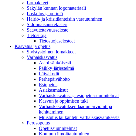
Lomakkeet
Säkylän kunnan logomateriaali
Laskutus ja perintä
Häiriö- ja kriisitilanteisiin varautuminen
Sidonnaisuusrekisteri
Saavutettavuusseloste
Tietosuoja
Tietosuojaselosteet
Kasvatus ja opetus
Sivistystoimen lomakkeet
Varhaiskasvatus
Asioi sähköisesti
Päikky-järjestelmä
Päiväkodit
Perhepäivähoito
Esiopetus
Asiakasmaksut
Varhaiskasvatus- ja esiopetussuunnitelmat
Kasvun ja oppimisen tuki
Varhaiskasvatuksen laadun arviointi ja
kehittäminen
Muistutus tai kantelu varhaiskasvatuksesta
Perusopetus
Opetussuunnitelmat
Kouluun ilmoittautuminen