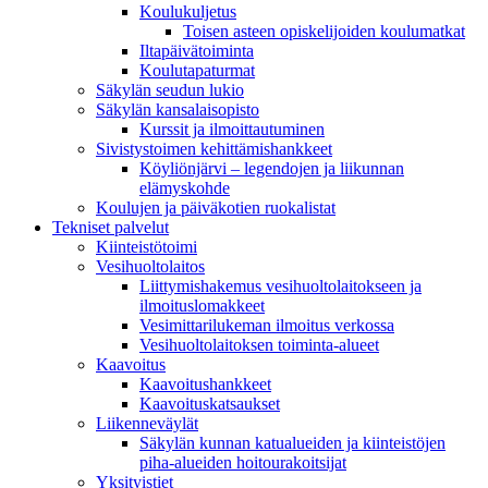
Koulukuljetus
Toisen asteen opiskelijoiden koulumatkat
Iltapäivätoiminta
Koulutapaturmat
Säkylän seudun lukio
Säkylän kansalaisopisto
Kurssit ja ilmoittautuminen
Sivistystoimen kehittämishankkeet
Köyliönjärvi – legendojen ja liikunnan
elämyskohde
Koulujen ja päiväkotien ruokalistat
Tekniset palvelut
Kiinteistötoimi
Vesihuoltolaitos
Liittymishakemus vesihuoltolaitokseen ja
ilmoituslomakkeet
Vesimittarilukeman ilmoitus verkossa
Vesihuoltolaitoksen toiminta-alueet
Kaavoitus
Kaavoitushankkeet
Kaavoituskatsaukset
Liikenneväylät
Säkylän kunnan katualueiden ja kiinteistöjen
piha-alueiden hoitourakoitsijat
Yksityistiet