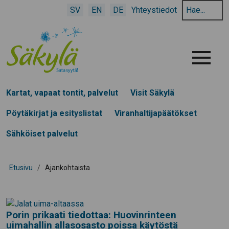
Hae
SV
EN
DE
Yhteystiedot
hakusanalla:
Menu
Kartat, vapaat tontit, palvelut
Visit Säkylä
Pöytäkirjat ja esityslistat
Viranhaltijapäätökset
Sähköiset palvelut
Etusivu
/
Ajankohtaista
Porin prikaati tiedottaa: Huovinrinteen
uimahallin allasosasto poissa käytöstä