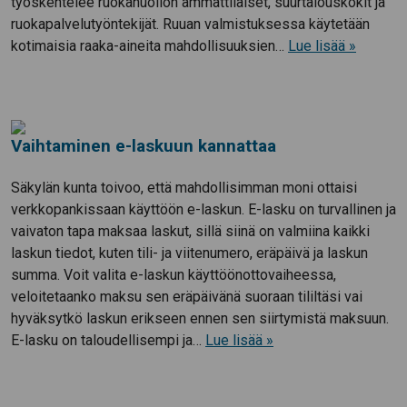
työskentelee ruokahuollon ammattilaiset, suurtalouskokit ja
ruokapalvelutyöntekijät. Ruuan valmistuksessa käytetään
kotimaisia raaka-aineita mahdollisuuksien…
Lue lisää »
Vaihtaminen e-laskuun kannattaa
Säkylän kunta toivoo, että mahdollisimman moni ottaisi
verkkopankissaan käyttöön e-laskun. E-lasku on turvallinen ja
vaivaton tapa maksaa laskut, sillä siinä on valmiina kaikki
laskun tiedot, kuten tili- ja viitenumero, eräpäivä ja laskun
summa. Voit valita e-laskun käyttöönottovaiheessa,
veloitetaanko maksu sen eräpäivänä suoraan tililtäsi vai
hyväksytkö laskun erikseen ennen sen siirtymistä maksuun.
E-lasku on taloudellisempi ja…
Lue lisää »