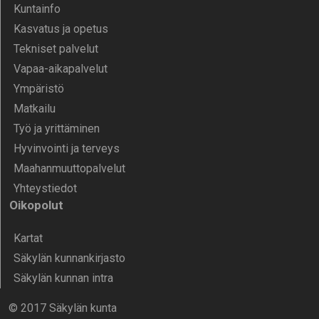
Kunta­info
Kasvatus ja opetus
Tekniset palvelut
Vapaa-aika­palvelut
Ympä­ristö
Mat­kailu
Työ ja yrittä­minen
Hyvinvointi ja terveys
Maahanmuuttopalvelut
Yhteystiedot
Oikopolut
Kartat
Säkylän kunnankirjasto
Säkylän kunnan intra
© 2017 Säkylän kunta