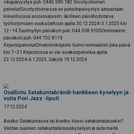
vikapäivystys puh. 0440 590 182 Sivistystoimen
palvelutSivistystoimessa on puhelinpäivystys ainoastaan
kiireellisissä asioissa(esim. äkillinen päivähoitotarve
työllistymisen vuoksi)arkisin ajalla 30.12.2024-3.1.2025 klo
12–14.Tuulimyllyn päiväkoti puh. 044 558 9105Onnimannin
päiväkoti puh. 044 732 8119
KirjastopalvelutOmatoimikirjasto toimii normaalisti joka päivä
klo 7–21.Kirjastoissa ei ole asiakaspalvelua ajalla
23.12.2024-6.1.2025. Säkylä 19.12.2024
Osallistu Satakuntabrändi-hankkeen kyselyyn ja
voita Pori Jazz -liput!
17.12.2024
Asutko Satakunnassa tai koetko itsesi satakuntalaiseksi?
Vastaa suureen satakuntalaisuuskyselyyn ja auta meitä