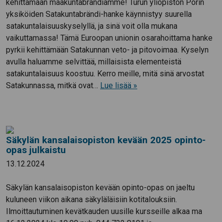
kehittämään maakuntabrändiämme! Turun yliopiston Porin
yksiköiden Satakuntabrändi-hanke käynnistyy suurella
satakuntalaisuuskyselyllä, ja sinä voit olla mukana
vaikuttamassa! Tämä Euroopan unionin osarahoittama hanke
pyrkii kehittämään Satakunnan veto- ja pitovoimaa. Kyselyn
avulla haluamme selvittää, millaisista elementeistä
satakuntalaisuus koostuu. Kerro meille, mitä sinä arvostat
Satakunnassa, mitkä ovat…
Lue lisää »
Säkylän kansalaisopiston kevään 2025 opinto-
opas julkaistu
13.12.2024
Säkylän kansalaisopiston kevään opinto-opas on jaeltu
kuluneen viikon aikana säkyläläisiin kotitalouksiin.
Ilmoittautuminen kevätkauden uusille kursseille alkaa ma