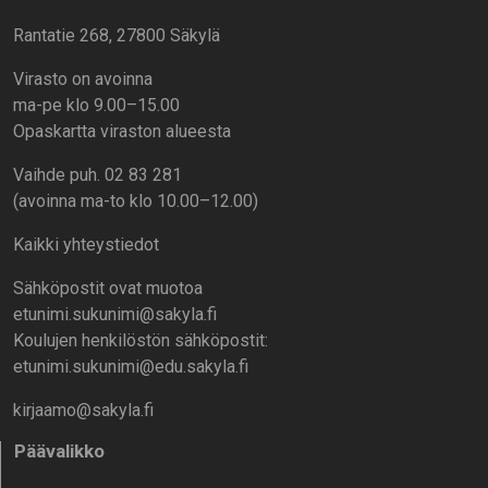
Rantatie 268, 27800 Säkylä
Virasto on avoinna
ma-pe klo 9.00–15.00
Opaskartta viraston alueesta
Vaihde puh. 02 83 281
(avoinna ma-to klo 10.00–12.00)
Kaikki yhteystiedot
Sähköpostit ovat muotoa
etunimi.sukunimi@sakyla.fi
Koulujen henkilöstön sähköpostit:
etunimi.sukunimi@edu.sakyla.fi
kirjaamo@sakyla.fi
Päävalikko