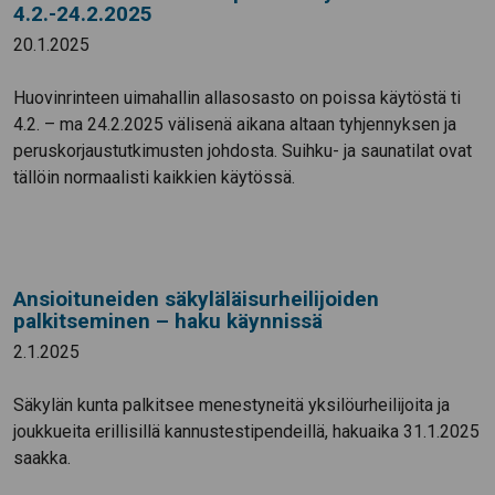
4.2.-24.2.2025
20.1.2025
Huovinrinteen uimahallin allasosasto on poissa käytöstä ti
4.2. – ma 24.2.2025 välisenä aikana altaan tyhjennyksen ja
peruskorjaustutkimusten johdosta. Suihku- ja saunatilat ovat
tällöin normaalisti kaikkien käytössä.
Ansioituneiden säkyläläisurheilijoiden
palkitseminen – haku käynnissä
2.1.2025
Säkylän kunta palkitsee menestyneitä yksilöurheilijoita ja
joukkueita erillisillä kannustestipendeillä, hakuaika 31.1.2025
saakka.