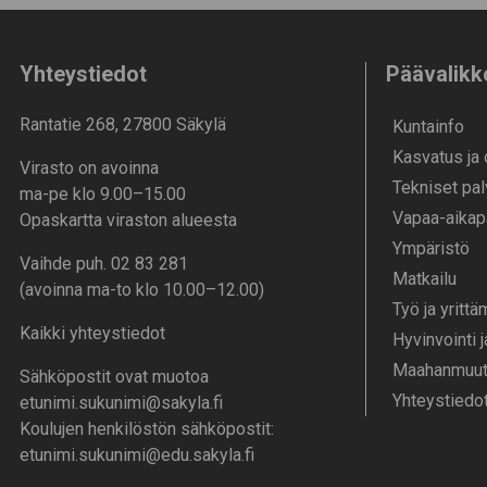
Yhteystiedot
Päävalikk
Rantatie 268, 27800 Säkylä
Kunta­info
Kasvatus ja
Virasto on avoinna
Tekniset pal
ma-pe klo 9.00–15.00
Vapaa-aika­p
Opaskartta viraston alueesta
Ympä­ristö
Vaihde puh. 02 83 281
Mat­kailu
(avoinna ma-to klo 10.00–12.00)
Työ ja yrittä
Kaikki yhteystiedot
Hyvinvointi 
Maahanmuutt
Sähköpostit ovat muotoa
Yhteystiedo
etunimi.sukunimi@sakyla.fi
Koulujen henkilöstön sähköpostit:
etunimi.sukunimi@edu.sakyla.fi