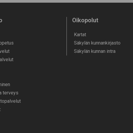
o
Oikopolut
Kartat
 opetus
Säkylän kunnankirjasto
velut
Säkylän kunnan intra
alvelut
­minen
ja terveys
opalvelut
t