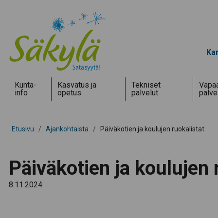
Kar
Kunta­
Kasvatus ja
Tekniset
Vapaa
info
opetus
palvelut
palve
Etusivu
/
Ajankohtaista
/
Päiväkotien ja koulujen ruokalistat
Päiväkotien ja koulujen 
8.11.2024