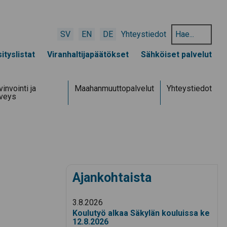
Hae
SV
EN
DE
Yhteystiedot
hakusanalla:
ityslistat
Viranhaltijapäätökset
Sähköiset palvelut
invointi ja
Maahanmuuttopalvelut
Yhteystiedot
rveys
Ajankohtaista
3.8.2026
Koulutyö alkaa Säkylän kouluissa ke
12.8.2026