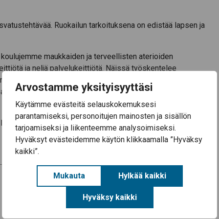
asvatustehtävää. Ruokailun tarkoituksena on edistää lapsen ja
koulujemme maukkaiden ja terveellisten aterioiden
ttiötä ja neljä palvelukeittiötä. Näissä työskentelee
öntekijät. Ruuan valmistuksessa käytetään kotimaisia raaka-
Arvostamme yksityisyyttäsi
ajatusta. Tuotteiden kotimaisuusaste vuonna 2023 kuntaan
Käytämme evästeitä selauskokemuksesi
parantamiseksi, personoitujen mainosten ja sisällön
t. Pääset tarkastelemaan ruokatarjontaa
tällä sivulla
. Hyvää
tarjoamiseksi ja liikenteemme analysoimiseksi.
Hyväksyt evästeidemme käytön klikkaamalla ”Hyväksy
kaikki”.
Mukauta
Hylkää kaikki
Ota kantaa Satakunnan päihdetilanteeseen: Satakunnan
päihdetilannekysely 2024
Hyväksy kaikki