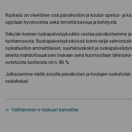
Ruokailu on oleellinen osa päivähoidon ja koulun opetus- ja k
oppilaan hyvinvointia sekä tervettä kasvua ja kehitystä.
Säkylän kunnan ruokapalveluyksikkö vastaa päiväkotiemme ja 
tuottamisesta. Ruokapalveluyksikössä toimii neljä valmistuskei
ruokahuollon ammattilaiset, suurtalouskokit ja ruokapalveluty
aineita mahdollisuuksien mukaan sekä huomioidaan lähiruoka-
ostetuista tuotteista oli n. 86 %.
Julkaisemme näillä sivuilla päiväkotien ja koulujen ruokalista
ruokahalua!
Artikkelien
Vaihtaminen e-laskuun kannattaa
selaus