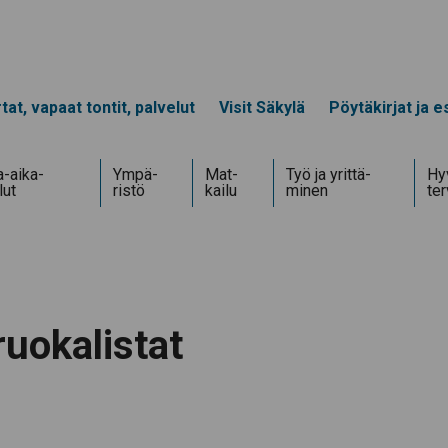
tat, vapaat tontit, palvelut
Visit Säkylä
Pöytäkirjat ja es
-aika­
Ympä­
Mat­
Työ ja yrittä­
Hyv
lut
ristö
kailu
minen
te
ruokalistat