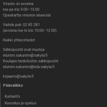
Virasto on avoinna
ma-pe klo 9.00–15.00
Opaskartta viraston alueesta
Vaihde puh. 02 83 281
(avoinna ma-to klo 10.00–12.00)
Kaikki yhteystiedot
Sähköpostit ovat muotoa
etunimi.sukunimi@sakyla.fi
Koulujen henkilöstön sähköpostit:
etunimi.sukunimi@edu.sakyla.fi
kirjaamo@sakyla.fi
Päävalikko
Kunta­info
Kasvatus ja opetus