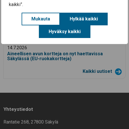
Ajankohtaista
kaikki”.
3.8.2026
Mukauta
Hylkää kaikki
Koulutyö alkaa Säkylän kouluissa ke 12.8.2026
Hyväksy kaikki
28.7.2026
Säkylän Taiteiden yö 2026
14.7.2026
Aineellisen avun kortteja on nyt haettavissa
Säkylässä (EU-ruokakortteja)
Kaikki uutiset
Yhteystiedot
Rantatie 268, 27800 Säkylä