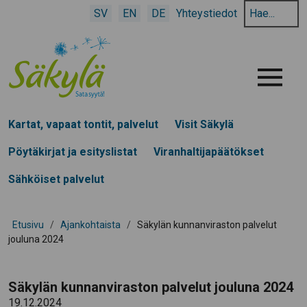
Hae
SV
EN
DE
Yhteystiedot
hakusanalla:
Menu
Kartat, vapaat tontit, palvelut
Visit Säkylä
Pöytäkirjat ja esityslistat
Viranhaltijapäätökset
Sähköiset palvelut
Etusivu
/
Ajankohtaista
/
Säkylän kunnanviraston palvelut
jouluna 2024
Säkylän kunnanviraston palvelut jouluna 2024
19.12.2024