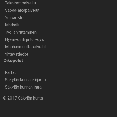
Tekniset palvelut
Vapaa-aika­palvelut
Ympä­ristö
Mat­kailu
Työ ja yrittä­minen
Hyvinvointi ja terveys
Maahanmuuttopalvelut
Yhteystiedot
Oikopolut
Kartat
Säkylän kunnankirjasto
Säkylän kunnan intra
© 2017 Säkylän kunta