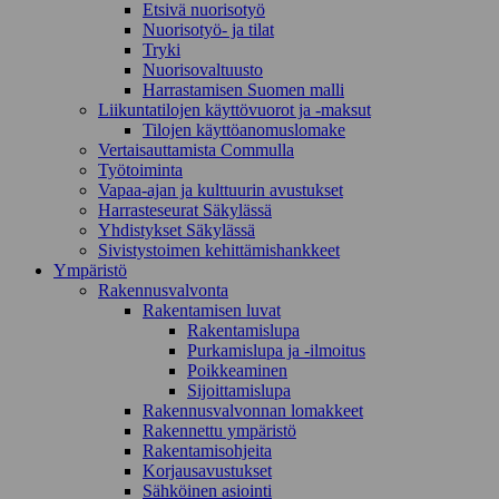
Etsivä nuorisotyö
Nuorisotyö- ja tilat
Tryki
Nuorisovaltuusto
Harrastamisen Suomen malli
Liikuntatilojen käyttövuorot ja -maksut
Tilojen käyttöanomuslomake
Vertaisauttamista Commulla
Työtoiminta
Vapaa-ajan ja kulttuurin avustukset
Harrasteseurat Säkylässä
Yhdistykset Säkylässä
Sivistystoimen kehittämishankkeet
Ympä­ristö
Rakennusvalvonta
Rakentamisen luvat
Rakentamislupa
Purkamislupa ja -ilmoitus
Poikkeaminen
Sijoittamislupa
Rakennusvalvonnan lomakkeet
Rakennettu ympäristö
Rakentamisohjeita
Korjausavustukset
Sähköinen asiointi