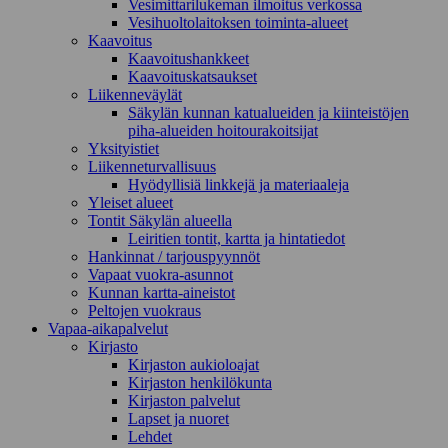
Vesimittarilukeman ilmoitus verkossa
Vesihuoltolaitoksen toiminta-alueet
Kaavoitus
Kaavoitushankkeet
Kaavoituskatsaukset
Liikenneväylät
Säkylän kunnan katualueiden ja kiinteistöjen
piha-alueiden hoitourakoitsijat
Yksityistiet
Liikenneturvallisuus
Hyödyllisiä linkkejä ja materiaaleja
Yleiset alueet
Tontit Säkylän alueella
Leiritien tontit, kartta ja hintatiedot
Hankinnat / tarjouspyynnöt
Vapaat vuokra-asunnot
Kunnan kartta-aineistot
Peltojen vuokraus
Vapaa-aika­palvelut
Kirjasto
Kirjaston aukioloajat
Kirjaston henkilökunta
Kirjaston palvelut
Lapset ja nuoret
Lehdet