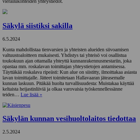
vierailukohteiden yhteystiedot.
Säkylä siistiksi sakilla
6.5.2024
Kunta mahdollistaa tienvarsien ja yhteisten alueiden siivoamisen
valtuustoaloitteen mukaisesti. Yhdistys tai yhteisö voi osallistua
toukokuun ajan ottamalla yhteyttä kunnanrakennusmestariin, joka
opastaa mm. roskalavan toimittajan yhteystietojen antamisessa.
Täyttäkää roskalava ripeästi: Kun alue on siistitty, ilmoittakaa asiasta
lavan toimittajalle. Jätteet toimitetaan Hallavaaran jäteasemalle
kunnan laskuun. Pitäkää huolta turvallisuudesta: Muistakaa käyttää
keltaista heijastinliiviä ja olkaa varovaisia työskennellessänne
teiden…
Lue lisää »
Säkylän kunnan vesihuoltolaitos tiedottaa
2.5.2024