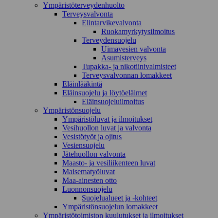
Ympäristöterveydenhuolto
Terveysvalvonta
Elintarvikevalvonta
Ruokamyrkytysilmoitus
Terveydensuojelu
Uimavesien valvonta
Asumisterveys
Tupakka- ja nikotiinivalmisteet
Terveysvalvonnan lomakkeet
Eläinlääkintä
Eläinsuojelu ja löytöeläimet
Eläinsuojeluilmoitus
Ympäristönsuojelu
Ympäristöluvat ja ilmoitukset
Vesihuollon luvat ja valvonta
Vesistötyöt ja ojitus
Vesiensuojelu
Jätehuollon valvonta
Maasto- ja vesiliikenteen luvat
Maisematyöluvat
Maa-ainesten otto
Luonnonsuojelu
Suojelualueet ja -kohteet
Ympäristönsuojelun lomakkeet
Ympäristötoimiston kuulutukset ja ilmoitukset