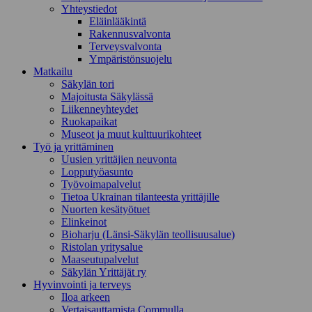
Yhteystiedot
Eläinlääkintä
Rakennusvalvonta
Terveysvalvonta
Ympäristönsuojelu
Mat­kailu
Säkylän tori
Majoitusta Säkylässä
Liikenneyhteydet
Ruokapaikat
Museot ja muut kulttuurikohteet
Työ ja yrittä­minen
Uusien yrittäjien neuvonta
Lopputyöasunto
Työvoimapalvelut
Tietoa Ukrainan tilanteesta yrittäjille
Nuorten kesätyötuet
Elinkeinot
Bioharju (Länsi-Säkylän teollisuusalue)
Ristolan yritysalue
Maaseutupalvelut
Säkylän Yrittäjät ry
Hyvinvointi ja terveys
Iloa arkeen
Vertaisauttamista Commulla