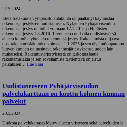
22.5.2024
Etelä-Satakunnan ympäristölautakunta on päättänyt käynnistää
rakennusjärjestyksen uudistamisen. Nykyinen Pyhäjärviseudun
rakennusjärjestys on tullut voimaan 17.1.2012 ja Huittisten
rakennusjärjestys 1.8.2016. Tavoitteena on laatia uudistustyössä
alueen kunnille yhteinen rakennusjärjestys. Rakentamista ohjaava
uusi rakentamislaki tulee voimaan 1.1.2025 ja sen täytäntöönpanoon
liittyen kuntien on uusittava rakennusjärjestyksensä uuden lain
mukaiseksi. Rakennusjärjestyksestä on tarkoitus laatia
rakentamislakia ja sen soveltamista täydentävä ohjeistus
paikallisen…
Lue lisää »
Uudistuneeseen Pyhäjärviseudun
palvelukarttaan on koottu kolmen kunnan
palvelut
20.5.2024
Uudesta palvelukartasta löytyy alueen yristysten sekä palveluiden ja