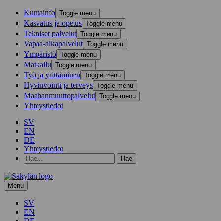
Kunta­info
Toggle menu
Kasvatus ja opetus
Toggle menu
Tekniset palvelut
Toggle menu
Vapaa-aika­palvelut
Toggle menu
Ympä­ristö
Toggle menu
Mat­kailu
Toggle menu
Työ ja yrittä­minen
Toggle menu
Hyvinvointi ja terveys
Toggle menu
Maahanmuuttopalvelut
Toggle menu
Yhteystiedot
SV
EN
DE
Yhteystiedot
Hae
hakusanalla:
Menu
SV
EN
DE