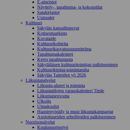
E-aineistot
Näyttely-, tapahtuma- ja kokoustilat
Satakirjastot
Uutuudet
Kulttuuri
Säkylän kansallispuvut
Kotiseutuarkisto
Kuvataide
Kulttuurikohteita
Kulttuurikasvatussuunnitelma
Tapahtumakalenteri
Kerro tapahtumasta
Säkyläläisen kulttuuritoimijan palkitseminen
Kulttuurikipinä-toimintaraha
Säkylän Taiteiden yö 2026
Liikuntapalvelut
Liikunta-alueet ja toiminta
Liikuntatilojen varauskalenteri Timle
Liikuntaneuvonta
Ulkoilu
Uimakoulut
Haastepyöräily ja muut liikuntakampanjat
Ansioituneiden urheilijoiden palkitseminen
Nuorisopalvelut
Koulunuorisotyö