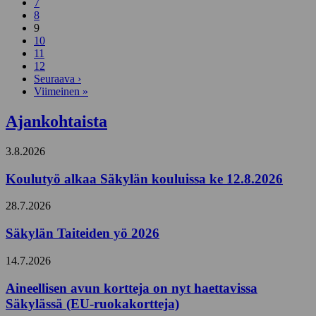
7
8
9
10
11
12
Seuraava ›
Viimeinen »
Ajankohtaista
3.8.2026
Koulutyö alkaa Säkylän kouluissa ke 12.8.2026
28.7.2026
Säkylän Taiteiden yö 2026
14.7.2026
Aineellisen avun kortteja on nyt haettavissa
Säkylässä (EU-ruokakortteja)