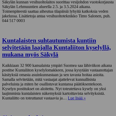
Säkylän kunnan vesihuoltolaitos suorittaa vesijohdon vuotokorjausta
Säkylän Lehmuuntien alueella 2.5. ja 3.5.2024 aikana.
Toimenpiteestä saattaa aiheutua tilapäisiä lyhyitä katkoksia veden
jakelussa. Lisätietoja antaa vesihuoltoteknikko Timo Salonen, puh.
044 517 0003
Kuntalaisten suhtautumista kuntiin
selvitetään laajalla Kuntaliiton kyselyllä,
mukana myös Säkylä
Kaikkiaan 32 900 kansalaista ympäri Suomea saa lähiviikon aikana
postitse Kuntaliiton kyselylomakkeen, jossa kysytään vastaanottajan
käsityksiä omasta asuinkunnastaan ja sen tavasta hoitaa asioita.
Samalla selvitetään, mitä vastaajat ajattelevat kunnallisista
palveluista ja miten he osallistuvat kuntansa päätöksentekoon.
Kyselyn postitukset on aloitettu. Nyt toteutettava kysely on yksi
laajimmista kuntalaisten näkemyksiä kartoittavista selvityksistä.
Kuntaliitto on toteuttanut vastaavia ja…
Lue lisää »