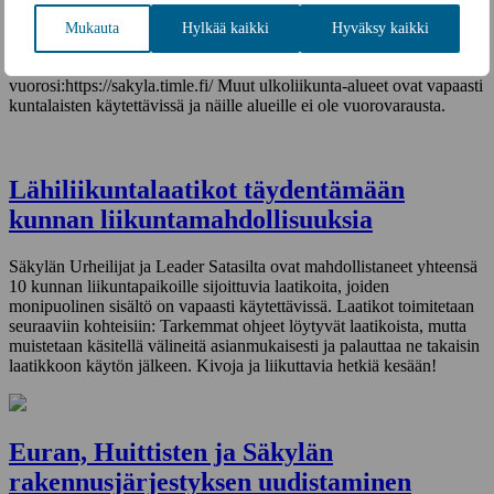
4.6.2024
Mukauta
Hylkää kaikki
Hyväksy kaikki
Liikuntatoimen uusi tilavarusjärjestelmä on nyt varattavien
ulkoalueiden osalta avoinna! Rekisteröidy palveluun ja varaa omat
vuorosi:https://sakyla.timle.fi/ Muut ulkoliikunta-alueet ovat vapaasti
kuntalaisten käytettävissä ja näille alueille ei ole vuorovarausta.
Lähiliikuntalaatikot täydentämään
kunnan liikuntamahdollisuuksia
Säkylän Urheilijat ja Leader Satasilta ovat mahdollistaneet yhteensä
10 kunnan liikuntapaikoille sijoittuvia laatikoita, joiden
monipuolinen sisältö on vapaasti käytettävissä. Laatikot toimitetaan
seuraaviin kohteisiin: Tarkemmat ohjeet löytyvät laatikoista, mutta
muistetaan käsitellä välineitä asianmukaisesti ja palauttaa ne takaisin
laatikkoon käytön jälkeen. Kivoja ja liikuttavia hetkiä kesään!
Euran, Huittisten ja Säkylän
rakennusjärjestyksen uudistaminen