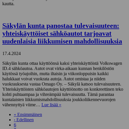
kautta.
Säkylän kunta panostaa tulevaisuuteen:
yhteiskäyttöiset sähköautot tarjoavat
uudenlaisia liikkumisen mahdollisuuksia
17.4.2024
Säkylän kunta ottaa käyttöönsä kaksi yhteiskäyttöistä Volkswagen
ID.4 sähköautoa. Autot ovat virka-aikaan kunnan henkilöstön
käytössä työajoihin, mutta iltaisin ja viikonloppuisin kaikki
halukkaat voivat vuokrata autoja. Autot omistaa ja niiden
vuokrauksesta vastaa Omago Oy. – Säkylä katsoo tulevaisuuteen.
Yhteiskäyttöisten sähköautojen käyttöönotto on konkreettinen teko
kohti puhtaampaa ja vihreämpää tulevaisuutta. Tämä parantaa
kuntalaisten liikkumismahdollisuuksia joukkoliikennevuorojen
vähennyttyä viime…
Lue lisää »
« Ensimmäinen
‹ Edellinen
6