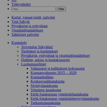
Yhteystiedot
Hae
hakusanalla:
Kartat, vapaat tontit, palvelut
Visit Säkylä
Pöytäkirjat ja esityslistat
Viranhaltijapäätökset
Sähköiset palvelut
Kunta­info
Tervetuloa Säkylään!
Tiedotteet ja kuulutukset
Pöytäkirjat, esityslistat ja viranhaltijapäätökset
Hallinto, talous ja kuntakonserni
Luottamuselimet
Valtuuston ja hallituksen kokousajat
Kunnanvaltuusto 2025 – 2029
Kunnanhallitus
Keskusvaalilautakunta
Sivistyslautakunta
Tekninen lautakunta
Etelä-Satakunnan ympäristölautakunta
Etelä-Satakunnan ympäristöterveyslautakunta
Tarkastuslautakunta