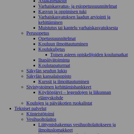
Asiakasmaksut
Varhaiskasvatus- ja esiopetussuunnitelmat
Kasvun ja oppimisen tuki
Varhaiskasvatuksen laadun arviointi ja
kehittäminen
Muistutus tai kantelu varhaiskasvatuksesta
Perusopetus
Opetussuunnitelmat
Kouluun ilmoittautuminen
Koulukuljetus
Toisen asteen opiskelijoiden koulumatkat
Iltapäivätoiminta
Koulutapaturmat
Säkylän seudun lukio
Säkylän kansalaisopisto
Kurssit ja ilmoittautuminen
Sivistystoimen kehittämishankkeet
Köyliönjärvi – legendojen ja liikunnan
elämyskohde
Koulujen ja päiväkotien ruokalistat
Tekniset palvelut
Kiinteistötoimi
Vesihuoltolaitos
Liittymishakemus vesihuoltolaitokseen ja
ilmoituslomakkeet