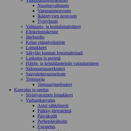
Vaikuttamistoimielimet
Nuorisovaltuusto
Vammaisneuvosto
Ikääntyvien neuvosto
Työryhmät
Valtuusto- ja kuntalaisaloitteet
Elinkeinorakenne
Jätehuolto
Kelan etäpalvelupiste
Lomakkeet
Säkylän kunnan logomateriaali
Laskutus ja perintä
Häiriö- ja kriisitilanteisiin varautuminen
Sidonnaisuusrekisteri
Saavutettavuusseloste
Tietosuoja
Tietosuojaselosteet
Kasvatus ja opetus
Sivistystoimen lomakkeet
Varhaiskasvatus
Asioi sähköisesti
Päikky-järjestelmä
Päiväkodit
Perhepäivähoito
Esiopetus