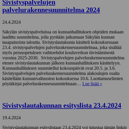
Sivistyspalvelujen
palvelurakennesuunnitelma 2024
24.4.2024
Säkylän sivistyspalveluissa on kunnanhallituksen ohjeiden mukaan
laadittu suunnitelma, jolla pyritään jatkamaan Säkylän kunnan
tasapainoista taloutta. Sivistyslautakunta käsitteli kokouksessaan
23.4. sivistyspalvelujen palvelurakennesuunnitelmaa, joka sisältää
myös perusopetuksen vaihtoehdot kouluverkon tiivistämisestä
vuosina 2025-2030. Sivistyspalvelujen palvelurakennesuunnitelma
etenee sivistyslautakunnan jälkeen kunnanhallituksen käsittelyyn.
Kunnanhallituksen suunnitellut kokouspäivät ovat 20.5. ja 3.6.
Sivistyspalvelujen palvelurakennesuunnitelma alakoulujen osalta
käsitellään kunnanvaltuuston kokouksessa 10.6. Luottamuselimien
pöytäkirjat palvelurakennesuunnitelmaan…
Lue lisää »
Sivistyslautakunnan esityslista 23.4.2024
19.4.2024
Sivistyslautakunnan esityslistaan 23.4.2024 voi tutustua tämän linkin