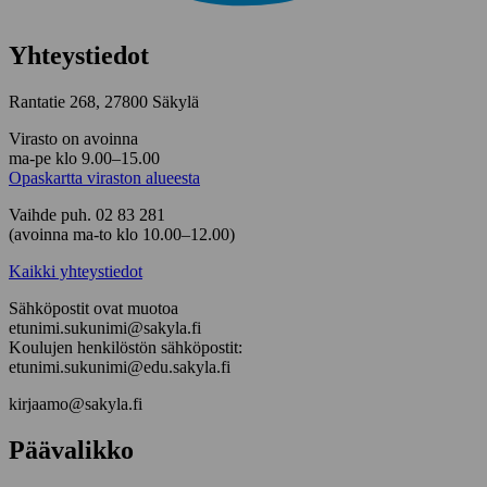
Yhteystiedot
Rantatie 268, 27800 Säkylä
Virasto on avoinna
ma-pe klo 9.00–15.00
Opaskartta viraston alueesta
Vaihde puh. 02 83 281
(avoinna ma-to klo 10.00–12.00)
Kaikki yhteystiedot
Sähköpostit ovat muotoa
etunimi.sukunimi@sakyla.fi
Koulujen henkilöstön sähköpostit:
etunimi.sukunimi@edu.sakyla.fi
kirjaamo@sakyla.fi
Päävalikko