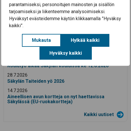
parantamiseksi, personoitujen mainosten ja sisällön
Katso myös
tarjoamiseksi ja liikenteemme analysoimiseksi.
Hyväksyt evästeidemme käytön klikkaamalla ”Hyväksy
Rakennusjärjestys 2025
kaikki”.
Mukauta
Hylkää kaikki
Ajankohtaista
Hyväksy kaikki
3.8.2026
Koulutyö alkaa Säkylän kouluissa ke 12.8.2026
28.7.2026
Säkylän Taiteiden yö 2026
14.7.2026
Aineellisen avun kortteja on nyt haettavissa
Säkylässä (EU-ruokakortteja)
Kaikki uutiset