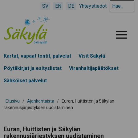
Hae
SV
EN
DE
Yhteystiedot
hakusanalla:
Menu
Kartat, vapaat tontit, palvelut
Visit Säkylä
Pöytäkirjat ja esityslistat
Viranhaltijapäätökset
Sähköiset palvelut
Etusivu
/
Ajankohtaista
/
Euran, Huittisten ja Säkylän
rakennusjärjestyksen uudistaminen
Euran, Huittisten ja Säkylän
rakennusjärjestyksen uudistaminen