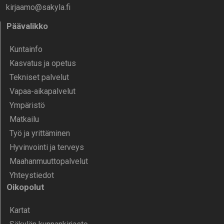
kirjaamo@sakyla.fi
Päävalikko
Kunta­info
Kasvatus ja opetus
Tekniset palvelut
Vapaa-aika­palvelut
Ympä­ristö
Mat­kailu
Työ ja yrittä­minen
Hyvinvointi ja terveys
Maahanmuuttopalvelut
Yhteystiedot
Oikopolut
Kartat