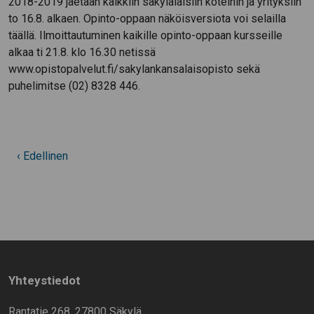
2018-2019 jaetaan kaikkiin säkyläläisiin koteihin ja yrityksiin
to 16.8. alkaen. Opinto-oppaan näköisversiota voi selailla
täällä. Ilmoittautuminen kaikille opinto-oppaan kursseille
alkaa ti 21.8. klo 16.30 netissä
www.opistopalvelut.fi/sakylankansalaisopisto sekä
puhelimitse (02) 8328 446.
‹ Edellinen
Yhteystiedot
Rantatie 268, 27800 Säkylä