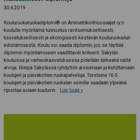
30.4.2019
Kouluruokaruokadiplomi® on Ammattikeittiöosaajat ry:n
koululle myöntämä tunnustus ravitsemuksellisesti,
kasvatuksellisesti ja ekologisesti kestävän kouluruokailun
edistämisestä. Koulu voi saada diplomin, jos se täyttää
diplomin myöntämiseen vaadittavat kriteerit. Säkylän
kouluissa ja varhaiskasvatuksessa pidetään tärkeänä näitä
arvoja. Niinpä Säkylässä ryhdyttiin arvioimaan ja kehittämään
koulujen ja päiväkotien ruokapalveluja. Torstaina 16.5.
koulujen ja päiväkotien ruokalan seinille saadaan ylpeänä
ripustaa asiaan kuuluvin…
Lue lisää »