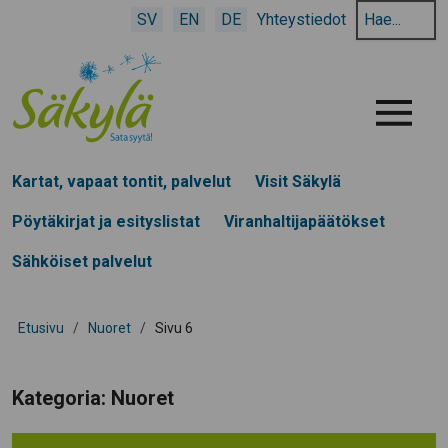
Hae
SV
EN
DE
Yhteystiedot
hakusanalla:
Menu
Kartat, vapaat tontit, palvelut
Visit Säkylä
Pöytäkirjat ja esityslistat
Viranhaltijapäätökset
Sähköiset palvelut
Etusivu
/
Nuoret
/
Sivu 6
Kategoria:
Nuoret