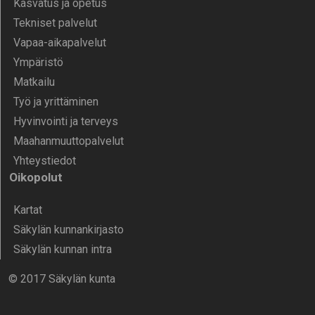
Kasvatus ja opetus
Tekniset palvelut
Vapaa-aika­palvelut
Ympä­ristö
Mat­kailu
Työ ja yrittä­minen
Hyvinvointi ja terveys
Maahanmuuttopalvelut
Yhteystiedot
Oikopolut
Kartat
Säkylän kunnankirjasto
Säkylän kunnan intra
© 2017 Säkylän kunta