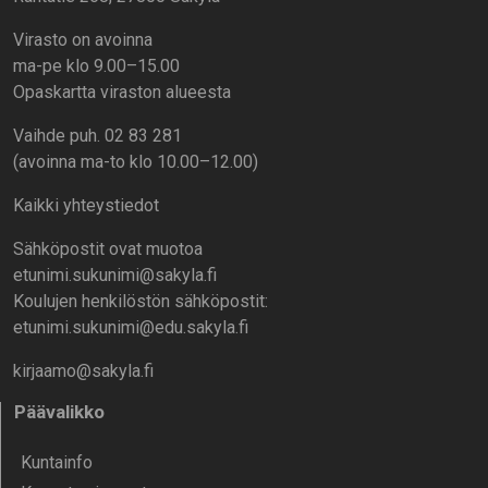
Virasto on avoinna
ma-pe klo 9.00–15.00
Opaskartta viraston alueesta
Vaihde puh. 02 83 281
(avoinna ma-to klo 10.00–12.00)
Kaikki yhteystiedot
Sähköpostit ovat muotoa
etunimi.sukunimi@sakyla.fi
Koulujen henkilöstön sähköpostit:
etunimi.sukunimi@edu.sakyla.fi
kirjaamo@sakyla.fi
Päävalikko
Kunta­info