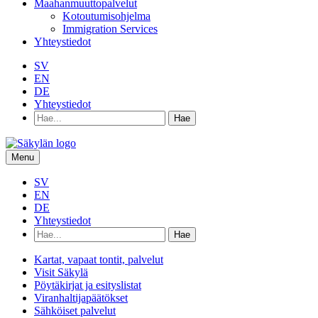
Maahanmuuttopalvelut
Kotoutumisohjelma
Immigration Services
Yhteystiedot
SV
EN
DE
Yhteystiedot
Hae
hakusanalla:
Menu
SV
EN
DE
Yhteystiedot
Hae
hakusanalla:
Kartat, vapaat tontit, palvelut
Visit Säkylä
Pöytäkirjat ja esityslistat
Viranhaltijapäätökset
Sähköiset palvelut