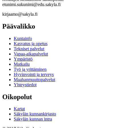
etunimi.sukunimi@edu.sakyla.fi
kirjaamo@sakyla.fi
Päävalikko
Kunta­info
Kasvatus ja opetus
Tekniset palvelut
Vapaa-aika­palvelut
Ympä­ristö
Mat­kailu
Työ ja yrittä­minen
Hyvinvointi ja terveys
Maahanmuuttopalvelut
Yhteystiedot
Oikopolut
Kartat
Säkylän kunnankirjasto
Säkylän kunnan intra