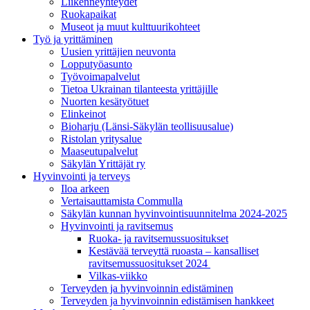
Liikenneyhteydet
Ruokapaikat
Museot ja muut kulttuurikohteet
Työ ja yrittä­minen
Uusien yrittäjien neuvonta
Lopputyöasunto
Työvoimapalvelut
Tietoa Ukrainan tilanteesta yrittäjille
Nuorten kesätyötuet
Elinkeinot
Bioharju (Länsi-Säkylän teollisuusalue)
Ristolan yritysalue
Maaseutupalvelut
Säkylän Yrittäjät ry
Hyvinvointi ja terveys
Iloa arkeen
Vertaisauttamista Commulla
Säkylän kunnan hyvinvointisuunnitelma 2024-2025
Hyvinvointi ja ravitsemus
Ruoka- ja ravitsemussuositukset
Kestävää terveyttä ruoasta – kansalliset
ravitsemussuositukset 2024
Vilkas-viikko
Terveyden ja hyvinvoinnin edistäminen
Terveyden ja hyvinvoinnin edistämisen hankkeet