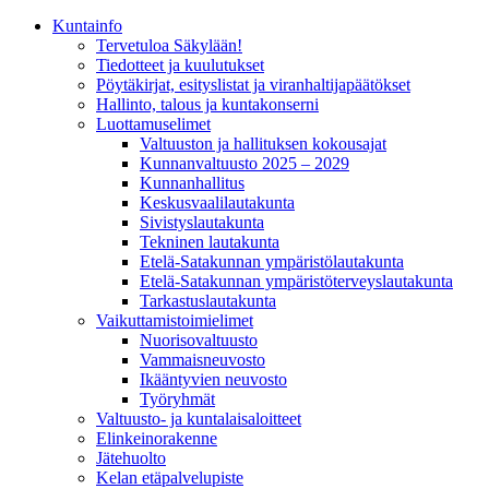
Kunta­info
Tervetuloa Säkylään!
Tiedotteet ja kuulutukset
Pöytäkirjat, esityslistat ja viranhaltijapäätökset
Hallinto, talous ja kuntakonserni
Luottamuselimet
Valtuuston ja hallituksen kokousajat
Kunnanvaltuusto 2025 – 2029
Kunnanhallitus
Keskusvaalilautakunta
Sivistyslautakunta
Tekninen lautakunta
Etelä-Satakunnan ympäristölautakunta
Etelä-Satakunnan ympäristöterveyslautakunta
Tarkastuslautakunta
Vaikuttamistoimielimet
Nuorisovaltuusto
Vammaisneuvosto
Ikääntyvien neuvosto
Työryhmät
Valtuusto- ja kuntalaisaloitteet
Elinkeinorakenne
Jätehuolto
Kelan etäpalvelupiste