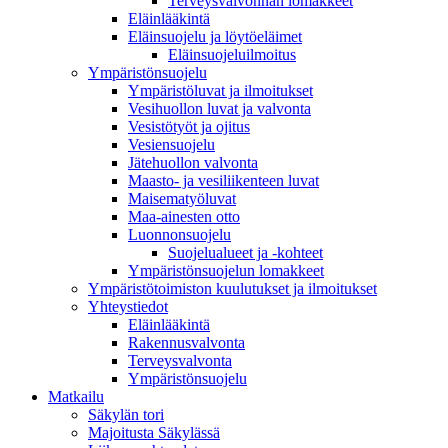
Terveysvalvonnan lomakkeet
Eläinlääkintä
Eläinsuojelu ja löytöeläimet
Eläinsuojeluilmoitus
Ympäristönsuojelu
Ympäristöluvat ja ilmoitukset
Vesihuollon luvat ja valvonta
Vesistötyöt ja ojitus
Vesiensuojelu
Jätehuollon valvonta
Maasto- ja vesiliikenteen luvat
Maisematyöluvat
Maa-ainesten otto
Luonnonsuojelu
Suojelualueet ja -kohteet
Ympäristönsuojelun lomakkeet
Ympäristötoimiston kuulutukset ja ilmoitukset
Yhteystiedot
Eläinlääkintä
Rakennusvalvonta
Terveysvalvonta
Ympäristönsuojelu
Mat­kailu
Säkylän tori
Majoitusta Säkylässä