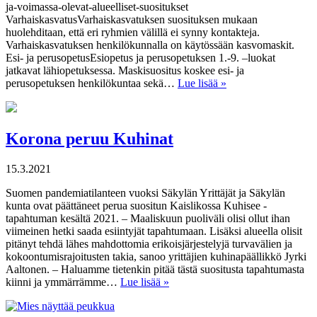
ja-voimassa-olevat-alueelliset-suositukset
VarhaiskasvatusVarhaiskasvatuksen suosituksen mukaan
huolehditaan, että eri ryhmien välillä ei synny kontakteja.
Varhaiskasvatuksen henkilökunnalla on käytössään kasvomaskit.
Esi- ja perusopetusEsiopetus ja perusopetuksen 1.-9. –luokat
jatkavat lähiopetuksessa. Maskisuositus koskee esi- ja
perusopetuksen henkilökuntaa sekä…
Lue lisää »
Korona peruu Kuhinat
15.3.2021
Suomen pandemiatilanteen vuoksi Säkylän Yrittäjät ja Säkylän
kunta ovat päättäneet perua suositun Kaislikossa Kuhisee -
tapahtuman kesältä 2021. – Maaliskuun puoliväli olisi ollut ihan
viimeinen hetki saada esiintyjät tapahtumaan. Lisäksi alueella olisit
pitänyt tehdä lähes mahdottomia erikoisjärjestelyjä turvavälien ja
kokoontumisrajoitusten takia, sanoo yrittäjien kuhinapäällikkö Jyrki
Aaltonen. – Haluamme tietenkin pitää tästä suositusta tapahtumasta
kiinni ja ymmärrämme…
Lue lisää »