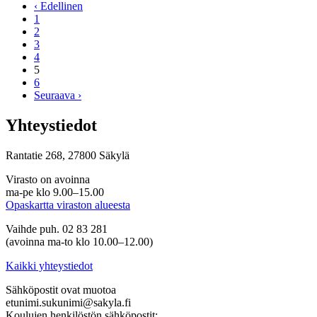
‹ Edellinen
1
2
3
4
5
6
Seuraava ›
Yhteystiedot
Rantatie 268, 27800 Säkylä
Virasto on avoinna
ma-pe klo 9.00–15.00
Opaskartta viraston alueesta
Vaihde puh. 02 83 281
(avoinna ma-to klo 10.00–12.00)
Kaikki yhteystiedot
Sähköpostit ovat muotoa
etunimi.sukunimi@sakyla.fi
Koulujen henkilöstön sähköpostit: