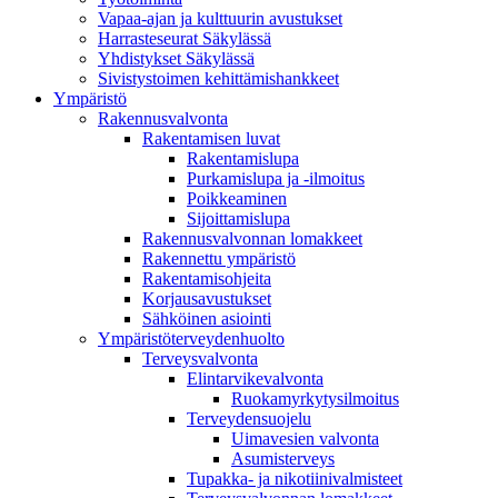
Vapaa-ajan ja kulttuurin avustukset
Harrasteseurat Säkylässä
Yhdistykset Säkylässä
Sivistystoimen kehittämishankkeet
Ympä­ristö
Rakennusvalvonta
Rakentamisen luvat
Rakentamislupa
Purkamislupa ja -ilmoitus
Poikkeaminen
Sijoittamislupa
Rakennusvalvonnan lomakkeet
Rakennettu ympäristö
Rakentamisohjeita
Korjausavustukset
Sähköinen asiointi
Ympäristöterveydenhuolto
Terveysvalvonta
Elintarvikevalvonta
Ruokamyrkytysilmoitus
Terveydensuojelu
Uimavesien valvonta
Asumisterveys
Tupakka- ja nikotiinivalmisteet