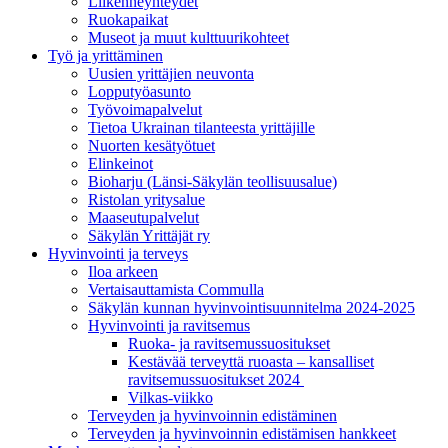
Liikenneyhteydet
Ruokapaikat
Museot ja muut kulttuurikohteet
Työ ja yrittä­minen
Uusien yrittäjien neuvonta
Lopputyöasunto
Työvoimapalvelut
Tietoa Ukrainan tilanteesta yrittäjille
Nuorten kesätyötuet
Elinkeinot
Bioharju (Länsi-Säkylän teollisuusalue)
Ristolan yritysalue
Maaseutupalvelut
Säkylän Yrittäjät ry
Hyvinvointi ja terveys
Iloa arkeen
Vertaisauttamista Commulla
Säkylän kunnan hyvinvointisuunnitelma 2024-2025
Hyvinvointi ja ravitsemus
Ruoka- ja ravitsemussuositukset
Kestävää terveyttä ruoasta – kansalliset
ravitsemussuositukset 2024
Vilkas-viikko
Terveyden ja hyvinvoinnin edistäminen
Terveyden ja hyvinvoinnin edistämisen hankkeet