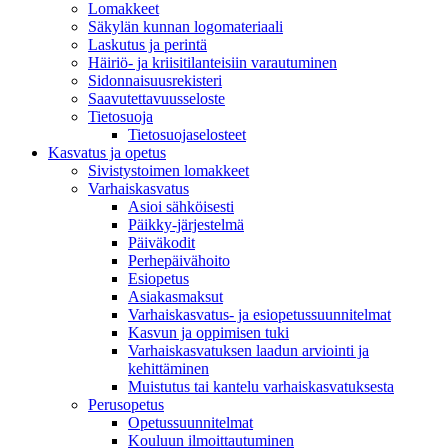
Lomakkeet
Säkylän kunnan logomateriaali
Laskutus ja perintä
Häiriö- ja kriisitilanteisiin varautuminen
Sidonnaisuusrekisteri
Saavutettavuusseloste
Tietosuoja
Tietosuojaselosteet
Kasvatus ja opetus
Sivistystoimen lomakkeet
Varhaiskasvatus
Asioi sähköisesti
Päikky-järjestelmä
Päiväkodit
Perhepäivähoito
Esiopetus
Asiakasmaksut
Varhaiskasvatus- ja esiopetussuunnitelmat
Kasvun ja oppimisen tuki
Varhaiskasvatuksen laadun arviointi ja
kehittäminen
Muistutus tai kantelu varhaiskasvatuksesta
Perusopetus
Opetussuunnitelmat
Kouluun ilmoittautuminen