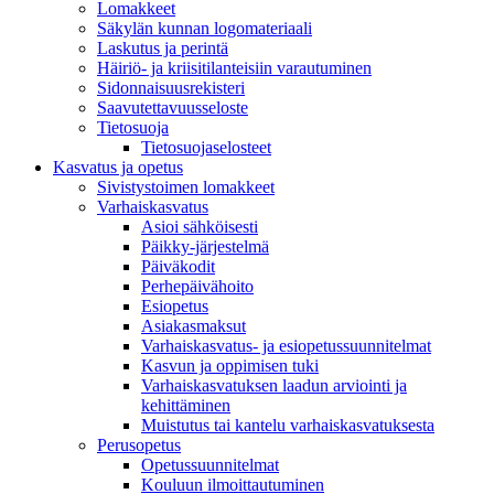
Lomakkeet
Säkylän kunnan logomateriaali
Laskutus ja perintä
Häiriö- ja kriisitilanteisiin varautuminen
Sidonnaisuusrekisteri
Saavutettavuusseloste
Tietosuoja
Tietosuojaselosteet
Kasvatus ja opetus
Sivistystoimen lomakkeet
Varhaiskasvatus
Asioi sähköisesti
Päikky-järjestelmä
Päiväkodit
Perhepäivähoito
Esiopetus
Asiakasmaksut
Varhaiskasvatus- ja esiopetussuunnitelmat
Kasvun ja oppimisen tuki
Varhaiskasvatuksen laadun arviointi ja
kehittäminen
Muistutus tai kantelu varhaiskasvatuksesta
Perusopetus
Opetussuunnitelmat
Kouluun ilmoittautuminen