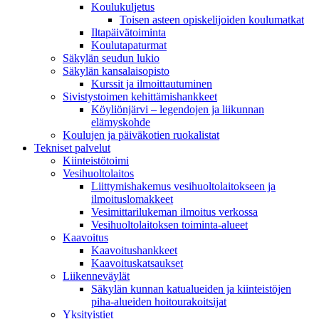
Koulukuljetus
Toisen asteen opiskelijoiden koulumatkat
Iltapäivätoiminta
Koulutapaturmat
Säkylän seudun lukio
Säkylän kansalaisopisto
Kurssit ja ilmoittautuminen
Sivistystoimen kehittämishankkeet
Köyliönjärvi – legendojen ja liikunnan
elämyskohde
Koulujen ja päiväkotien ruokalistat
Tekniset palvelut
Kiinteistötoimi
Vesihuoltolaitos
Liittymishakemus vesihuoltolaitokseen ja
ilmoituslomakkeet
Vesimittarilukeman ilmoitus verkossa
Vesihuoltolaitoksen toiminta-alueet
Kaavoitus
Kaavoitushankkeet
Kaavoituskatsaukset
Liikenneväylät
Säkylän kunnan katualueiden ja kiinteistöjen
piha-alueiden hoitourakoitsijat
Yksityistiet