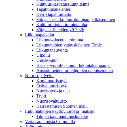
Kulttuurikasvatussuunnitelma
Tapahtumakalenteri
Kerro tapahtumasta
Säkyläläisen kulttuuritoimijan palkitseminen
Kulttuurikipinä-toimintaraha
Säkylän Taiteiden yö 2026
Liikuntapalvelut
Liikunta-alueet ja toiminta
Liikuntatilojen varauskalenteri Timle
Liikuntaneuvonta
Ulkoilu
Uimakoulut
Haastepyöräily ja muut liikuntakampanjat
Ansioituneiden urheilijoiden palkitseminen
Nuorisopalvelut
Koulunuorisotyö
Etsivä nuorisotyö
Nuorisotyö- ja tilat
Tryki
Nuorisovaltuusto
Harrastamisen Suomen malli
Liikuntatilojen käyttövuorot ja -maksut
Tilojen käyttöanomuslomake
Vertaisauttamista Commulla
Työtoiminta