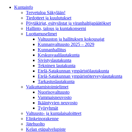
Kunta­info
Tervetuloa Säkylään!
Tiedotteet ja kuulutukset
Pöytäkirjat, esityslistat ja viranhaltijapäätökset
Hallinto, talous ja kuntakonserni
Luottamuselimet
Valtuuston ja hallituksen kokousajat
Kunnanvaltuusto 2025 – 2029
Kunnanhallitus
Keskusvaalilautakunta
Sivistyslautakunta
Tekninen lautakunta
Etelä-Satakunnan ympäristölautakunta
Etelä-Satakunnan ympäristöterveyslautakunta
Tarkastuslautakunta
Vaikuttamistoimielimet
Nuorisovaltuusto
Vammaisneuvosto
Ikääntyvien neuvosto
Työryhmät
Valtuusto- ja kuntalaisaloitteet
Elinkeinorakenne
Jätehuolto
Kelan etäpalvelupiste