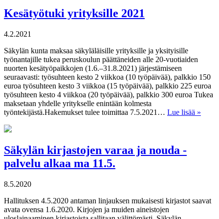
Kesätyötuki yrityksille 2021
4.2.2021
Säkylän kunta maksaa säkyläläisille yrityksille ja yksityisille
työnantajille tukea peruskoulun päättäneiden alle 20-vuotiaiden
nuorten kesätyöpaikkojen (1.6.–31.8.2021) järjestämiseen
seuraavasti: työsuhteen kesto 2 viikkoa (10 työpäivää), palkkio 150
euroa työsuhteen kesto 3 viikkoa (15 työpäivää), palkkio 225 euroa
työsuhteen kesto 4 viikkoa (20 työpäivää), palkkio 300 euroa Tukea
maksetaan yhdelle yritykselle enintään kolmesta
työntekijästä.Hakemukset tulee toimittaa 7.5.2021…
Lue lisää »
Säkylän kirjastojen varaa ja nouda -
palvelu alkaa ma 11.5.
8.5.2020
Hallituksen 4.5.2020 antaman linjauksen mukaisesti kirjastot saavat
avata ovensa 1.6.2020. Kirjojen ja muiden aineistojen
uloslainaaminen kirjastoista sallitaan välittömästi. Säkylän