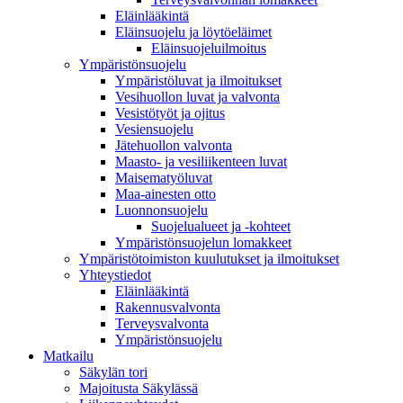
Eläinlääkintä
Eläinsuojelu ja löytöeläimet
Eläinsuojeluilmoitus
Ympäristönsuojelu
Ympäristöluvat ja ilmoitukset
Vesihuollon luvat ja valvonta
Vesistötyöt ja ojitus
Vesiensuojelu
Jätehuollon valvonta
Maasto- ja vesiliikenteen luvat
Maisematyöluvat
Maa-ainesten otto
Luonnonsuojelu
Suojelualueet ja -kohteet
Ympäristönsuojelun lomakkeet
Ympäristötoimiston kuulutukset ja ilmoitukset
Yhteystiedot
Eläinlääkintä
Rakennusvalvonta
Terveysvalvonta
Ympäristönsuojelu
Mat­kailu
Säkylän tori
Majoitusta Säkylässä