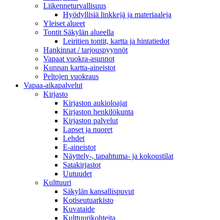
Liikenneturvallisuus
Hyödyllisiä linkkejä ja materiaaleja
Yleiset alueet
Tontit Säkylän alueella
Leiritien tontit, kartta ja hintatiedot
Hankinnat / tarjouspyynnöt
Vapaat vuokra-asunnot
Kunnan kartta-aineistot
Peltojen vuokraus
Vapaa-aika­palvelut
Kirjasto
Kirjaston aukioloajat
Kirjaston henkilökunta
Kirjaston palvelut
Lapset ja nuoret
Lehdet
E-aineistot
Näyttely-, tapahtuma- ja kokoustilat
Satakirjastot
Uutuudet
Kulttuuri
Säkylän kansallispuvut
Kotiseutuarkisto
Kuvataide
Kulttuurikohteita