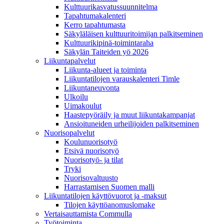
Kulttuurikasvatussuunnitelma
Tapahtumakalenteri
Kerro tapahtumasta
Säkyläläisen kulttuuritoimijan palkitseminen
Kulttuurikipinä-toimintaraha
Säkylän Taiteiden yö 2026
Liikuntapalvelut
Liikunta-alueet ja toiminta
Liikuntatilojen varauskalenteri Timle
Liikuntaneuvonta
Ulkoilu
Uimakoulut
Haastepyöräily ja muut liikuntakampanjat
Ansioituneiden urheilijoiden palkitseminen
Nuorisopalvelut
Koulunuorisotyö
Etsivä nuorisotyö
Nuorisotyö- ja tilat
Tryki
Nuorisovaltuusto
Harrastamisen Suomen malli
Liikuntatilojen käyttövuorot ja -maksut
Tilojen käyttöanomuslomake
Vertaisauttamista Commulla
Työtoiminta