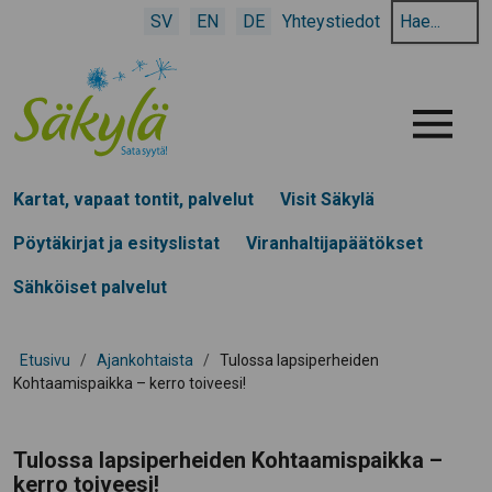
Hae
SV
EN
DE
Yhteystiedot
hakusanalla:
Menu
Kartat, vapaat tontit, palvelut
Visit Säkylä
Pöytäkirjat ja esityslistat
Viranhaltijapäätökset
Sähköiset palvelut
Etusivu
/
Ajankohtaista
/
Tulossa lapsiperheiden
Kohtaamispaikka – kerro toiveesi!
Tulossa lapsiperheiden Kohtaamispaikka –
kerro toiveesi!