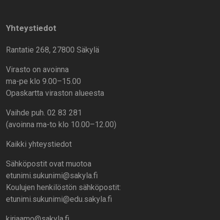
Yhteystiedot
Rantatie 268, 27800 Säkylä
Virasto on avoinna
ma-pe klo 9.00–15.00
Opaskartta viraston alueesta
Vaihde puh. 02 83 281
(avoinna ma-to klo 10.00–12.00)
Kaikki yhteystiedot
Sähköpostit ovat muotoa
etunimi.sukunimi@sakyla.fi
Koulujen henkilöstön sähköpostit:
etunimi.sukunimi@edu.sakyla.fi
kirjaamo@sakyla.fi