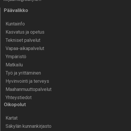
Päävalikko
Kunta­info
Kasvatus ja opetus
Tekniset palvelut
Vapaa-aika­palvelut
Ympä­ristö
Mat­kailu
Työ ja yrittä­minen
Hyvinvointi ja terveys
Maahanmuuttopalvelut
Yhteystiedot
Oikopolut
Kartat
Säkylän kunnankirjasto