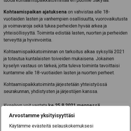
tuoda kohtaamispaikkatoimintaa eri puolille Säkylää.
Kohtaamispaikan ajatuksena
on vahvistaa alle 18-
vuotiaiden lasten ja vanhempien osallisuutta, vuorovaikutusta
ja voimavaroja sekä tukea perheiden hyvää arkea ja
yhteisöllisyyttä. Toiminta edistää lasten, nuorten ja perheiden
terveyttä ja hyvinvointia.
Kohtaamispaikkatoiminnan on tarkoitus alkaa syksyllä 2021
ja toteutua kuntalaisten toiveiden mukaisena. Jokainen
kyselyn vastaus on tärkeä, jotta tuleva toiminta tavoittaisi
kuntamme alle 18-vuotiaiden lasten ja nuorten perheet.
Kohtaamispaikkatoiminta järjestetään yhteistyössä
seurakunnan, yhdistysten ja järjestöjen kanssa.
Kyselyyn voit vastata
ke 25.8.2021 mennessä
.
Arvostamme yksityisyyttäsi
Käytämme evästeitä selauskokemuksesi