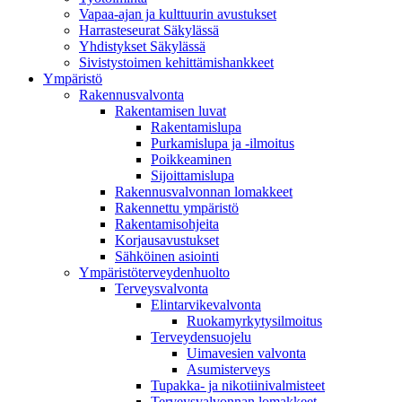
Vapaa-ajan ja kulttuurin avustukset
Harrasteseurat Säkylässä
Yhdistykset Säkylässä
Sivistystoimen kehittämishankkeet
Ympä­ristö
Rakennusvalvonta
Rakentamisen luvat
Rakentamislupa
Purkamislupa ja -ilmoitus
Poikkeaminen
Sijoittamislupa
Rakennusvalvonnan lomakkeet
Rakennettu ympäristö
Rakentamisohjeita
Korjausavustukset
Sähköinen asiointi
Ympäristöterveydenhuolto
Terveysvalvonta
Elintarvikevalvonta
Ruokamyrkytysilmoitus
Terveydensuojelu
Uimavesien valvonta
Asumisterveys
Tupakka- ja nikotiinivalmisteet
Terveysvalvonnan lomakkeet