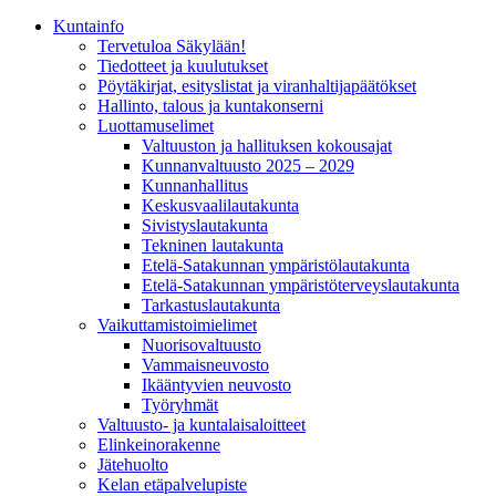
Kunta­info
Tervetuloa Säkylään!
Tiedotteet ja kuulutukset
Pöytäkirjat, esityslistat ja viranhaltijapäätökset
Hallinto, talous ja kuntakonserni
Luottamuselimet
Valtuuston ja hallituksen kokousajat
Kunnanvaltuusto 2025 – 2029
Kunnanhallitus
Keskusvaalilautakunta
Sivistyslautakunta
Tekninen lautakunta
Etelä-Satakunnan ympäristölautakunta
Etelä-Satakunnan ympäristöterveyslautakunta
Tarkastuslautakunta
Vaikuttamistoimielimet
Nuorisovaltuusto
Vammaisneuvosto
Ikääntyvien neuvosto
Työryhmät
Valtuusto- ja kuntalaisaloitteet
Elinkeinorakenne
Jätehuolto
Kelan etäpalvelupiste