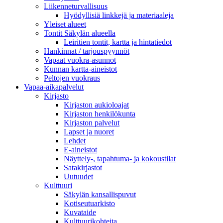
Liikenneturvallisuus
Hyödyllisiä linkkejä ja materiaaleja
Yleiset alueet
Tontit Säkylän alueella
Leiritien tontit, kartta ja hintatiedot
Hankinnat / tarjouspyynnöt
Vapaat vuokra-asunnot
Kunnan kartta-aineistot
Peltojen vuokraus
Vapaa-aika­palvelut
Kirjasto
Kirjaston aukioloajat
Kirjaston henkilökunta
Kirjaston palvelut
Lapset ja nuoret
Lehdet
E-aineistot
Näyttely-, tapahtuma- ja kokoustilat
Satakirjastot
Uutuudet
Kulttuuri
Säkylän kansallispuvut
Kotiseutuarkisto
Kuvataide
Kulttuurikohteita