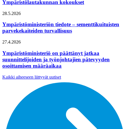
Ympäristölautakunnan kokoukset
28.5.2026
Ympäristöministeriön tiedote – sementtikuituisten
parvekekaiteiden turvallisuus
27.4.2026
Ympäristöministeriö on päättänyt jatkaa
suunnittelijoiden ja työnjohtajien pätevyyden
osoittamisen määräaikaa
Kaikki aiheeseen liittyvät uutiset