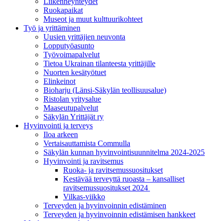
Liikenneyhteydet
Ruokapaikat
Museot ja muut kulttuurikohteet
Työ ja yrittä­minen
Uusien yrittäjien neuvonta
Lopputyöasunto
Työvoimapalvelut
Tietoa Ukrainan tilanteesta yrittäjille
Nuorten kesätyötuet
Elinkeinot
Bioharju (Länsi-Säkylän teollisuusalue)
Ristolan yritysalue
Maaseutupalvelut
Säkylän Yrittäjät ry
Hyvinvointi ja terveys
Iloa arkeen
Vertaisauttamista Commulla
Säkylän kunnan hyvinvointisuunnitelma 2024-2025
Hyvinvointi ja ravitsemus
Ruoka- ja ravitsemussuositukset
Kestävää terveyttä ruoasta – kansalliset
ravitsemussuositukset 2024
Vilkas-viikko
Terveyden ja hyvinvoinnin edistäminen
Terveyden ja hyvinvoinnin edistämisen hankkeet