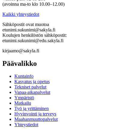
(avoinna ma-to klo 10.00–12.00)
Kaikki yhteystiedot
Sähköpostit ovat muotoa
etunimi.sukunimi@sakyla.fi
Koulujen henkilöstön sähköpostit:
etunimi.sukunimi@edu.sakyla.fi
kirjaamo@sakyla.fi
Päävalikko
Kunta­info
Kasvatus ja opetus
Tekniset palvelut
Vapaa-aika­palvelut
Ympä­ristö
Mat­kailu
Työ ja yrittä­minen
Hyvinvointi ja terveys
Maahanmuuttopalvelut
Yhteystiedot