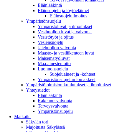
Eläinlääkintä
Eläinsuojelu ja löytöeläimet
Eläinsuojeluilmoitus
Ympäristönsuojelu
Ympäristöluvat ja ilmoitukset
Vesihuollon luvat ja valvonta
Vesistötyöt ja ojitus
Vesiensuojelu
Jätehuollon valvonta
Maasto- ja vesiliikenteen luvat
Maisematyöluvat
Maa-ainesten otto
Luonnonsuojelu
Suojelualueet ja -kohteet
Ympäristönsuojelun lomakkeet
Ympäristötoimiston kuulutukset ja ilmoitukset
Yhteystiedot
Eläinlääkintä
Rakennusvalvonta
Terveysvalvonta
Ympäristönsuojelu
Mat­kailu
Säkylän tori
Majoitusta Säkylässä