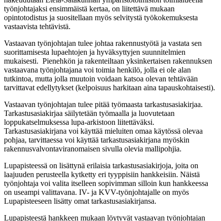
työnjohtajaksi ensimmäistä kertaa, on liitettävä mukaan
opintotodistus ja suositellaan myös selvitystä työkokemuksesta
vastaavista tehtävistä.
Vastaavan työnjohtajan tulee johtaa rakennustyötä ja vastata sen
suorittamisesta lupaehtojen ja hyväksyttyjen suunnitelmien
mukaisesti. Pienehkön ja rakenteiltaan yksinkertaisen rakennuksen
vastaavana työnjohtajana voi toimia henkilö, jolla ei ole alan
tutkintoa, mutta jolla muutoin voidaan katsoa olevan tehtävään
tarvittavat edellytykset (kelpoisuus harkitaan aina tapauskohtaisesti).
Vastaavan työnjohtajan tulee pitää työmaasta tarkastusasiakirjaa.
Tarkastusasiakirjaa säilytetään työmaalla ja luovutetaan
loppukatselmuksessa lupa-arkistoon liitettäväksi.
Tarkastusasiakirjana voi käyttää mieluiten omaa käytössä olevaa
pohjaa, tarvittaessa voi käyttää tarkastusasiakirjana myöskin
rakennusvalvontaviranomaisen sivulla olevia mallipohjia.
Lupapisteessä on lisättynä erilaisia tarkastusasiakirjoja, joita on
laajuuden perusteella kytketty eri tyyppisiin hankkeisiin. Näistä
työnjohtaja voi valita itselleen sopivimman silloin kun hankkeessa
on useampi valittavana. IV- ja KVV-työnjohtajalle on myös
Lupapisteeseen lisätty omat tarkastusasiakirjansa.
Lupapisteestä hankkeen mukaan löytyvät vastaavan työnjohtajan