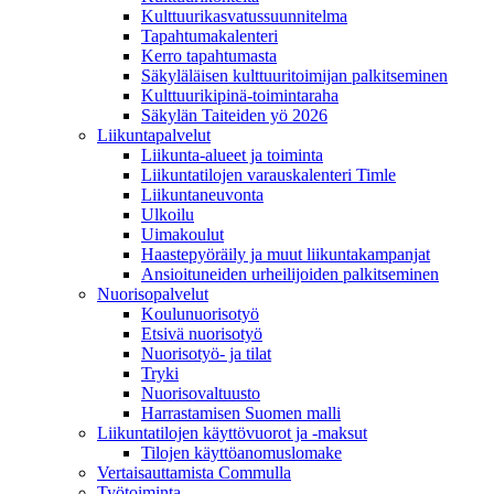
Kulttuurikasvatussuunnitelma
Tapahtumakalenteri
Kerro tapahtumasta
Säkyläläisen kulttuuritoimijan palkitseminen
Kulttuurikipinä-toimintaraha
Säkylän Taiteiden yö 2026
Liikuntapalvelut
Liikunta-alueet ja toiminta
Liikuntatilojen varauskalenteri Timle
Liikuntaneuvonta
Ulkoilu
Uimakoulut
Haastepyöräily ja muut liikuntakampanjat
Ansioituneiden urheilijoiden palkitseminen
Nuorisopalvelut
Koulunuorisotyö
Etsivä nuorisotyö
Nuorisotyö- ja tilat
Tryki
Nuorisovaltuusto
Harrastamisen Suomen malli
Liikuntatilojen käyttövuorot ja -maksut
Tilojen käyttöanomuslomake
Vertaisauttamista Commulla
Työtoiminta