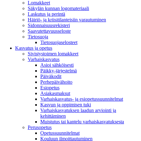
Lomakkeet
Säkylän kunnan logomateriaali
Laskutus ja perintä
Häiriö- ja kriisitilanteisiin varautuminen
Sidonnaisuusrekisteri
Saavutettavuusseloste
Tietosuoja
Tietosuojaselosteet
Kasvatus ja opetus
Sivistystoimen lomakkeet
Varhaiskasvatus
Asioi sähköisesti
Päikky-järjestelmä
Päiväkodit
Perhepäivähoito
Esiopetus
Asiakasmaksut
Varhaiskasvatus- ja esiopetussuunnitelmat
Kasvun ja oppimisen tuki
Varhaiskasvatuksen laadun arviointi ja
kehittäminen
Muistutus tai kantelu varhaiskasvatuksesta
Perusopetus
Opetussuunnitelmat
Kouluun ilmoittautuminen