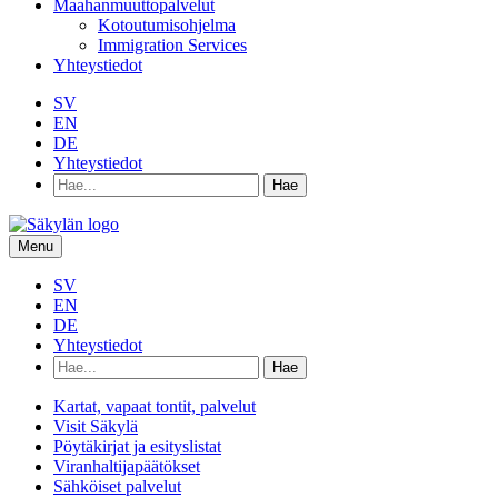
Maahanmuuttopalvelut
Kotoutumisohjelma
Immigration Services
Yhteystiedot
SV
EN
DE
Yhteystiedot
Hae
hakusanalla:
Menu
SV
EN
DE
Yhteystiedot
Hae
hakusanalla:
Kartat, vapaat tontit, palvelut
Visit Säkylä
Pöytäkirjat ja esityslistat
Viranhaltijapäätökset
Sähköiset palvelut