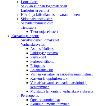
Lomakkeet
Säkylän kunnan logomateriaali
Laskutus ja perintä
Häiriö- ja kriisitilanteisiin varautuminen
Sidonnaisuusrekisteri
Saavutettavuusseloste
Tietosuoja
Tietosuojaselosteet
Kasvatus ja opetus
Sivistystoimen lomakkeet
Varhaiskasvatus
Asioi sähköisesti
Päikky-järjestelmä
Päiväkodit
Perhepäivähoito
Esiopetus
Asiakasmaksut
Varhaiskasvatus- ja esiopetussuunnitelmat
Kasvun ja oppimisen tuki
Varhaiskasvatuksen laadun arviointi ja
kehittäminen
Muistutus tai kantelu varhaiskasvatuksesta
Perusopetus
Opetussuunnitelmat
Kouluun ilmoittautuminen