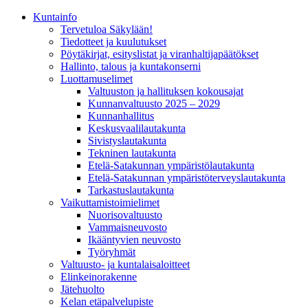
Kunta­info
Tervetuloa Säkylään!
Tiedotteet ja kuulutukset
Pöytäkirjat, esityslistat ja viranhaltijapäätökset
Hallinto, talous ja kuntakonserni
Luottamuselimet
Valtuuston ja hallituksen kokousajat
Kunnanvaltuusto 2025 – 2029
Kunnanhallitus
Keskusvaalilautakunta
Sivistyslautakunta
Tekninen lautakunta
Etelä-Satakunnan ympäristölautakunta
Etelä-Satakunnan ympäristöterveyslautakunta
Tarkastuslautakunta
Vaikuttamistoimielimet
Nuorisovaltuusto
Vammaisneuvosto
Ikääntyvien neuvosto
Työryhmät
Valtuusto- ja kuntalaisaloitteet
Elinkeinorakenne
Jätehuolto
Kelan etäpalvelupiste