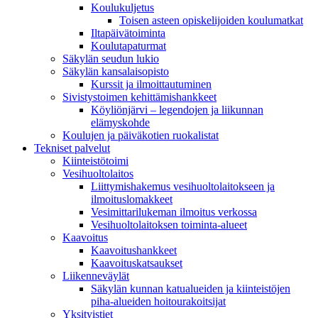
Koulukuljetus
Toisen asteen opiskelijoiden koulumatkat
Iltapäivätoiminta
Koulutapaturmat
Säkylän seudun lukio
Säkylän kansalaisopisto
Kurssit ja ilmoittautuminen
Sivistystoimen kehittämishankkeet
Köyliönjärvi – legendojen ja liikunnan
elämyskohde
Koulujen ja päiväkotien ruokalistat
Tekniset palvelut
Kiinteistötoimi
Vesihuoltolaitos
Liittymishakemus vesihuoltolaitokseen ja
ilmoituslomakkeet
Vesimittarilukeman ilmoitus verkossa
Vesihuoltolaitoksen toiminta-alueet
Kaavoitus
Kaavoitushankkeet
Kaavoituskatsaukset
Liikenneväylät
Säkylän kunnan katualueiden ja kiinteistöjen
piha-alueiden hoitourakoitsijat
Yksityistiet