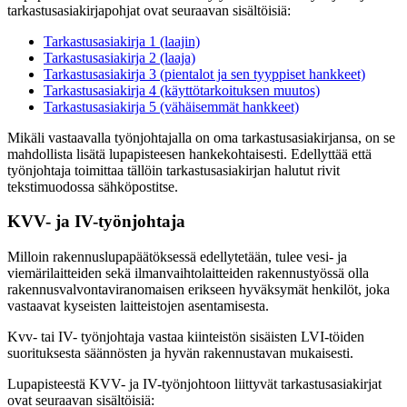
tarkastusasiakirjapohjat ovat seuraavan sisältöisiä:
Tarkastusasiakirja 1 (laajin)
Tarkastusasiakirja 2 (laaja)
Tarkastusasiakirja 3 (pientalot ja sen tyyppiset hankkeet)
Tarkastusasiakirja 4 (käyttötarkoituksen muutos)
Tarkastusasiakirja 5 (vähäisemmät hankkeet)
Mikäli vastaavalla työnjohtajalla on oma tarkastusasiakirjansa, on se
mahdollista lisätä lupapisteesen hankekohtaisesti. Edellyttää että
työnjohtaja toimittaa tällöin tarkastusasiakirjan halutut rivit
tekstimuodossa sähköpostitse.
KVV- ja IV-työnjohtaja
Milloin rakennuslupapäätöksessä edellytetään, tulee vesi- ja
viemärilaitteiden sekä ilmanvaihtolaitteiden rakennustyössä olla
rakennusvalvontaviranomaisen erikseen hyväksymät henkilöt, joka
vastaavat kyseisten laitteistojen asentamisesta.
Kvv- tai IV- työnjohtaja vastaa kiinteistön sisäisten LVI-töiden
suorituksesta säännösten ja hyvän rakennustavan mukaisesti.
Lupapisteestä KVV- ja IV-työnjohtoon liittyvät tarkastusasiakirjat
ovat seuraavan sisältöisiä: