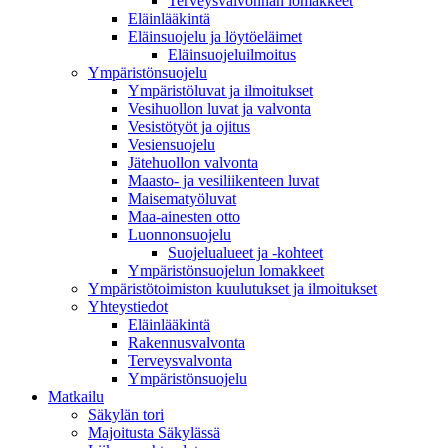
Terveysvalvonnan lomakkeet
Eläinlääkintä
Eläinsuojelu ja löytöeläimet
Eläinsuojeluilmoitus
Ympäristönsuojelu
Ympäristöluvat ja ilmoitukset
Vesihuollon luvat ja valvonta
Vesistötyöt ja ojitus
Vesiensuojelu
Jätehuollon valvonta
Maasto- ja vesiliikenteen luvat
Maisematyöluvat
Maa-ainesten otto
Luonnonsuojelu
Suojelualueet ja -kohteet
Ympäristönsuojelun lomakkeet
Ympäristötoimiston kuulutukset ja ilmoitukset
Yhteystiedot
Eläinlääkintä
Rakennusvalvonta
Terveysvalvonta
Ympäristönsuojelu
Mat­kailu
Säkylän tori
Majoitusta Säkylässä