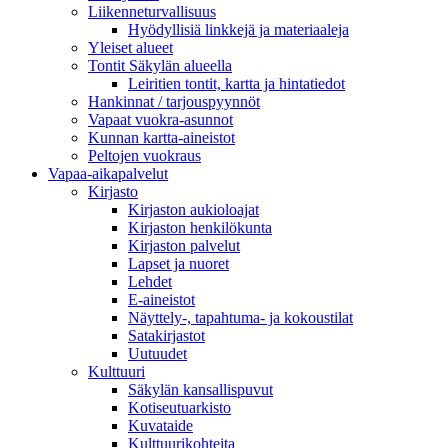
Liikenneturvallisuus
Hyödyllisiä linkkejä ja materiaaleja
Yleiset alueet
Tontit Säkylän alueella
Leiritien tontit, kartta ja hintatiedot
Hankinnat / tarjouspyynnöt
Vapaat vuokra-asunnot
Kunnan kartta-aineistot
Peltojen vuokraus
Vapaa-aika­palvelut
Kirjasto
Kirjaston aukioloajat
Kirjaston henkilökunta
Kirjaston palvelut
Lapset ja nuoret
Lehdet
E-aineistot
Näyttely-, tapahtuma- ja kokoustilat
Satakirjastot
Uutuudet
Kulttuuri
Säkylän kansallispuvut
Kotiseutuarkisto
Kuvataide
Kulttuurikohteita