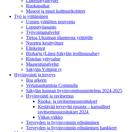
Liikenneyhteydet
Ruokapaikat
Museot ja muut kulttuurikohteet
Työ ja yrittä­minen
Uusien yrittäjien neuvonta
Lopputyöasunto
Työvoimapalvelut
Tietoa Ukrainan tilanteesta yrittäjille
Nuorten kesätyötuet
Elinkeinot
Bioharju (Länsi-Säkylän teollisuusalue)
Ristolan yritysalue
Maaseutupalvelut
Säkylän Yrittäjät ry
Hyvinvointi ja terveys
Iloa arkeen
Vertaisauttamista Commulla
Säkylän kunnan hyvinvointisuunnitelma 2024-2025
Hyvinvointi ja ravitsemus
Ruoka- ja ravitsemussuositukset
Kestävää terveyttä ruoasta – kansalliset
ravitsemussuositukset 2024
Vilkas-viikko
Terveyden ja hyvinvoinnin edistäminen
Terveyden ja hyvinvoinnin edistämisen hankkeet