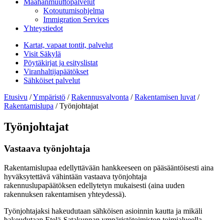
Maahanmuuttopalvelut
Kotoutumisohjelma
Immigration Services
Yhteystiedot
Kartat, vapaat tontit, palvelut
Visit Säkylä
Pöytäkirjat ja esityslistat
Viranhaltijapäätökset
Sähköiset palvelut
Etusivu
/
Ympäristö
/
Rakennusvalvonta
/
Rakentamisen luvat
/
Rakentamislupa
/
Työnjohtajat
Työnjohtajat
Vastaava työnjohtaja
Rakentamislupaa edellyttävään hankkeeseen on pääsääntöisesti aina
hyväksytettävä vähintään vastaava työnjohtaja
rakennuslupapäätöksen edellytetyn mukaisesti (aina uuden
rakennuksen rakentamisen yhteydessä).
Työnjohtajaksi hakeudutaan sähköisen asioinnin kautta ja mikäli
hakeudutaan Etelä-Satakunnan ympäristötoimiston toimialueella