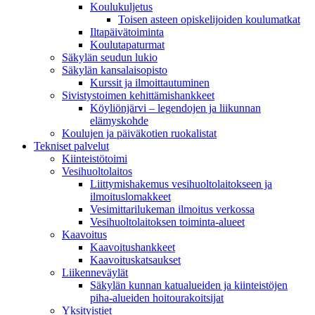
Koulukuljetus
Toisen asteen opiskelijoiden koulumatkat
Iltapäivätoiminta
Koulutapaturmat
Säkylän seudun lukio
Säkylän kansalaisopisto
Kurssit ja ilmoittautuminen
Sivistystoimen kehittämishankkeet
Köyliönjärvi – legendojen ja liikunnan
elämyskohde
Koulujen ja päiväkotien ruokalistat
Tekniset palvelut
Kiinteistötoimi
Vesihuoltolaitos
Liittymishakemus vesihuoltolaitokseen ja
ilmoituslomakkeet
Vesimittarilukeman ilmoitus verkossa
Vesihuoltolaitoksen toiminta-alueet
Kaavoitus
Kaavoitushankkeet
Kaavoituskatsaukset
Liikenneväylät
Säkylän kunnan katualueiden ja kiinteistöjen
piha-alueiden hoitourakoitsijat
Yksityistiet