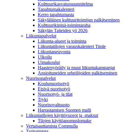
Kulttuurikasvatussuunnitelma
Tapahtumakalenteri
Kerro tapahtumasta
Säkyläläisen kulttuuritoimijan palkitseminen
Kulttuurikipinä-toimintaraha
Säkylän Taiteiden yö 2026
Liikuntapalvelut
Liikunta-alueet ja toiminta
Liikuntatilojen varauskalenteri Timle
Liikuntaneuvonta
Ulkoilu
Uimakoulut
Haastepyöräily ja muut liikuntakampanjat
Ansioituneiden urheilijoiden palkitseminen
Nuorisopalvelut
Koulunuorisotyö
Etsivä nuorisotyö
Nuorisotyö- ja tilat
Tryki
Nuorisovaltuusto
Harrastamisen Suomen malli
Liikuntatilojen käyttövuorot ja -maksut
Tilojen käyttöanomuslomake
Vertaisauttamista Commulla
Työtoiminta