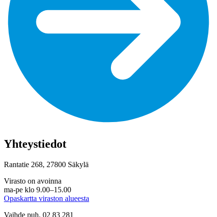
Yhteystiedot
Rantatie 268, 27800 Säkylä
Virasto on avoinna
ma-pe klo 9.00–15.00
Opaskartta viraston alueesta
Vaihde puh. 02 83 281