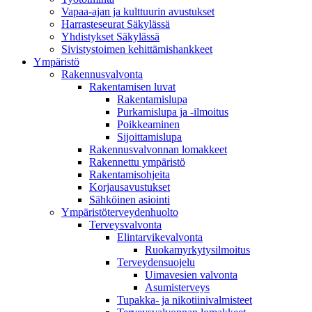
Vapaa-ajan ja kulttuurin avustukset
Harrasteseurat Säkylässä
Yhdistykset Säkylässä
Sivistystoimen kehittämishankkeet
Ympä­ristö
Rakennusvalvonta
Rakentamisen luvat
Rakentamislupa
Purkamislupa ja -ilmoitus
Poikkeaminen
Sijoittamislupa
Rakennusvalvonnan lomakkeet
Rakennettu ympäristö
Rakentamisohjeita
Korjausavustukset
Sähköinen asiointi
Ympäristöterveydenhuolto
Terveysvalvonta
Elintarvikevalvonta
Ruokamyrkytysilmoitus
Terveydensuojelu
Uimavesien valvonta
Asumisterveys
Tupakka- ja nikotiinivalmisteet