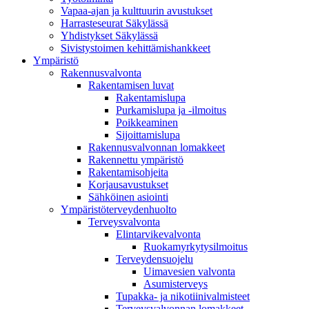
Vapaa-ajan ja kulttuurin avustukset
Harrasteseurat Säkylässä
Yhdistykset Säkylässä
Sivistystoimen kehittämishankkeet
Ympä­ristö
Rakennusvalvonta
Rakentamisen luvat
Rakentamislupa
Purkamislupa ja -ilmoitus
Poikkeaminen
Sijoittamislupa
Rakennusvalvonnan lomakkeet
Rakennettu ympäristö
Rakentamisohjeita
Korjausavustukset
Sähköinen asiointi
Ympäristöterveydenhuolto
Terveysvalvonta
Elintarvikevalvonta
Ruokamyrkytysilmoitus
Terveydensuojelu
Uimavesien valvonta
Asumisterveys
Tupakka- ja nikotiinivalmisteet
Terveysvalvonnan lomakkeet