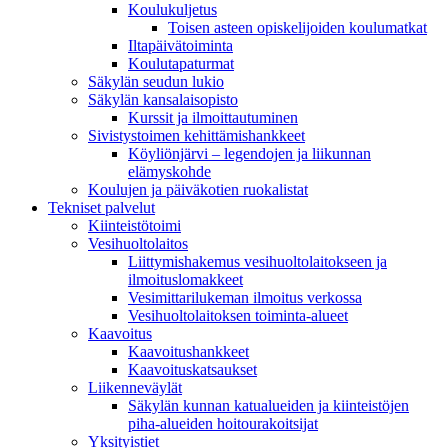
Koulukuljetus
Toisen asteen opiskelijoiden koulumatkat
Iltapäivätoiminta
Koulutapaturmat
Säkylän seudun lukio
Säkylän kansalaisopisto
Kurssit ja ilmoittautuminen
Sivistystoimen kehittämishankkeet
Köyliönjärvi – legendojen ja liikunnan
elämyskohde
Koulujen ja päiväkotien ruokalistat
Tekniset palvelut
Kiinteistötoimi
Vesihuoltolaitos
Liittymishakemus vesihuoltolaitokseen ja
ilmoituslomakkeet
Vesimittarilukeman ilmoitus verkossa
Vesihuoltolaitoksen toiminta-alueet
Kaavoitus
Kaavoitushankkeet
Kaavoituskatsaukset
Liikenneväylät
Säkylän kunnan katualueiden ja kiinteistöjen
piha-alueiden hoitourakoitsijat
Yksityistiet