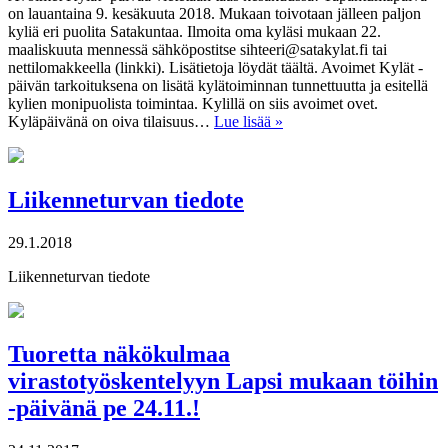
on lauantaina 9. kesäkuuta 2018. Mukaan toivotaan jälleen paljon
kyliä eri puolita Satakuntaa. Ilmoita oma kyläsi mukaan 22.
maaliskuuta mennessä sähköpostitse sihteeri@satakylat.fi tai
nettilomakkeella (linkki). Lisätietoja löydät täältä. Avoimet Kylät -
päivän tarkoituksena on lisätä kylätoiminnan tunnettuutta ja esitellä
kylien monipuolista toimintaa. Kylillä on siis avoimet ovet.
Kyläpäivänä on oiva tilaisuus…
Lue lisää »
Liikenneturvan tiedote
29.1.2018
Liikenneturvan tiedote
Tuoretta näkökulmaa
virastotyöskentelyyn Lapsi mukaan töihin
-päivänä pe 24.11.!