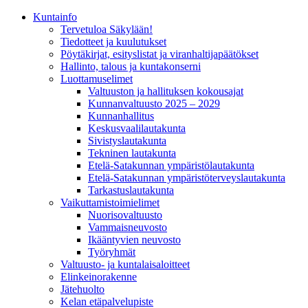
Kunta­info
Tervetuloa Säkylään!
Tiedotteet ja kuulutukset
Pöytäkirjat, esityslistat ja viranhaltijapäätökset
Hallinto, talous ja kuntakonserni
Luottamuselimet
Valtuuston ja hallituksen kokousajat
Kunnanvaltuusto 2025 – 2029
Kunnanhallitus
Keskusvaalilautakunta
Sivistyslautakunta
Tekninen lautakunta
Etelä-Satakunnan ympäristölautakunta
Etelä-Satakunnan ympäristöterveyslautakunta
Tarkastuslautakunta
Vaikuttamistoimielimet
Nuorisovaltuusto
Vammaisneuvosto
Ikääntyvien neuvosto
Työryhmät
Valtuusto- ja kuntalaisaloitteet
Elinkeinorakenne
Jätehuolto
Kelan etäpalvelupiste