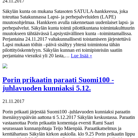
24.11.2017
Säkylän kunta on mukana Satasoten SATULA-hankkeessa, joka
toteuttaa Satakunnassa Lapsi- ja perhepalveluiden (LAPE)
muutosohjelmaa. Hankkeen avulla rakennetaan uudenlaiset lapsi- ja
perhepalvelut. Säkylän kunta toimii pilottikuntana toimintakulttuurin
muutokseen tähtäävässä Lapsiystävällinen kunta –toimintamallissa.
Perjantaina 24.11.2017 valtakunnallisesti toistamiseen järjestettävä
Lapsi mukaan töihin –päivä sisältyy yhtenä toimintona tähän
pilottityöskentelyyn. Säkylän kunnan eri toimipisteisiin saatiin
perjantaina vieraiksi yli 20 lasta,…
Lue lisää »
Porin prikaatin paraati Suomi100 -
juhlavuoden kunniaksi 5.12.
21.11.2017
Porin prikaati järjestää Suomi100 -juhlavuoden kunniaksi paraatin
itsenäisyyspäivän aattona ti 5.12.2017 Säkylän keskustassa. Paraatin
vastaanottaa Porin prikaatin komentaja eversti Rami Saari
seurassaan kunnanjohtaja Teijo Mäenpää. Paraatikatselmus ja
kenttähartaus Säkylän kirkon aukiolla. klo 9.25 Porin prikaatin lippu