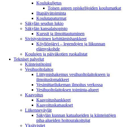
Koulukuljetus
Toisen asteen opiskelijoiden koulumatkat
Iltapäivätoiminta
Koulutapaturmat
Säkylän seudun lukio
Säkylän kansalaisopisto
Kurssit ja ilmoittautuminen
Sivistystoimen kehittämishankkeet
Köyliönjärvi – legendojen ja liikunnan
elämyskohde
Koulujen ja päiväkotien ruokalistat
Tekniset palvelut
Kiinteistötoimi
Vesihuoltolaitos
Liittymishakemus vesihuoltolaitokseen ja
ilmoituslomakkeet
Vesimittarilukeman ilmoitus verkossa
Vesihuoltolaitoksen toiminta-alueet
Kaavoitus
Kaavoitushankkeet
Kaavoituskatsaukset
Liikenneväylät
Säkylän kunnan katualueiden ja kiinteistöjen
piha-alueiden hoitourakoitsijat
Yksityistiet