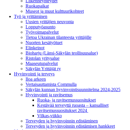
Liikenneyhteydet
Ruokapaikat
Museot ja muut kulttuurikohteet
Työ ja yrittä­minen
Uusien yrittäjien neuvonta
Lopputyöasunto
Työvoimapalvelut
Tietoa Ukrainan tilanteesta yrittäjille
Nuorten kesätyötuet
Elinkeinot
Bioharju (Länsi-Säkylän teollisuusalue)
Ristolan yritysalue
Maaseutupalvelut
Säkylän Yrittäjät ry
Hyvinvointi ja terveys
Iloa arkeen
Vertaisauttamista Commulla
Säkylän kunnan hyvinvointisuunnitelma 2024-2025
Hyvinvointi ja ravitsemus
Ruoka- ja ravitsemussuositukset
Kestävää terveyttä ruoasta – kansalliset
ravitsemussuositukset 2024
Vilkas-viikko
Terveyden ja hyvinvoinnin edistäminen
Terveyden ja hyvinvoinnin edistämisen hankkeet