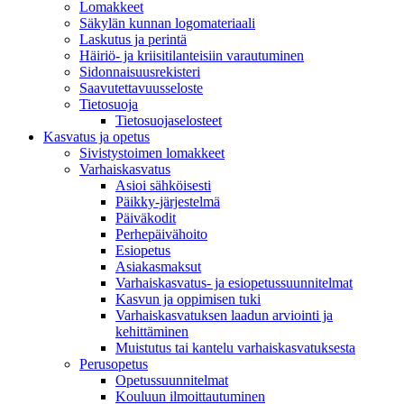
Lomakkeet
Säkylän kunnan logomateriaali
Laskutus ja perintä
Häiriö- ja kriisitilanteisiin varautuminen
Sidonnaisuusrekisteri
Saavutettavuusseloste
Tietosuoja
Tietosuojaselosteet
Kasvatus ja opetus
Sivistystoimen lomakkeet
Varhaiskasvatus
Asioi sähköisesti
Päikky-järjestelmä
Päiväkodit
Perhepäivähoito
Esiopetus
Asiakasmaksut
Varhaiskasvatus- ja esiopetussuunnitelmat
Kasvun ja oppimisen tuki
Varhaiskasvatuksen laadun arviointi ja
kehittäminen
Muistutus tai kantelu varhaiskasvatuksesta
Perusopetus
Opetussuunnitelmat
Kouluun ilmoittautuminen