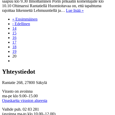
saapuu klo 9.30 Ilmoittaminen Porin prikaatin komentajalle klo
10.10 Ohimarssi Rantatiellä Huomioitavaa on, että tapahtuma
rajoittaa liikennettä Lehmuuntiellä ja…
Lue lisää »
« Ensimmäinen
‹ Edellinen
14
15
16
17
18
19
20
Yhteystiedot
Rantatie 268, 27800 Säkylä
Virasto on avoinna
ma-pe klo 9.00–15.00
Opaskartta viraston alueesta
Vaihde puh. 02 83 281
(avoinna ma-to klo 10.00–12.00)