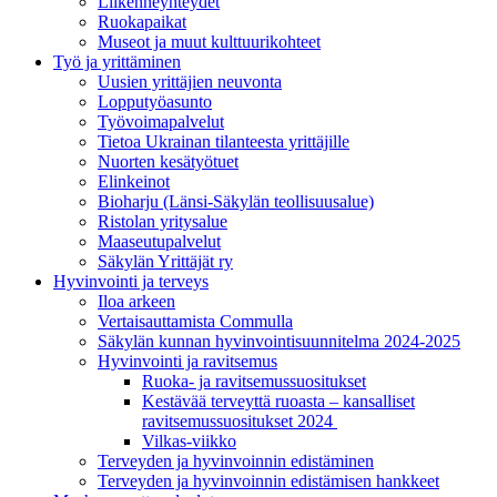
Liikenneyhteydet
Ruokapaikat
Museot ja muut kulttuurikohteet
Työ ja yrittä­minen
Uusien yrittäjien neuvonta
Lopputyöasunto
Työvoimapalvelut
Tietoa Ukrainan tilanteesta yrittäjille
Nuorten kesätyötuet
Elinkeinot
Bioharju (Länsi-Säkylän teollisuusalue)
Ristolan yritysalue
Maaseutupalvelut
Säkylän Yrittäjät ry
Hyvinvointi ja terveys
Iloa arkeen
Vertaisauttamista Commulla
Säkylän kunnan hyvinvointisuunnitelma 2024-2025
Hyvinvointi ja ravitsemus
Ruoka- ja ravitsemussuositukset
Kestävää terveyttä ruoasta – kansalliset
ravitsemussuositukset 2024
Vilkas-viikko
Terveyden ja hyvinvoinnin edistäminen
Terveyden ja hyvinvoinnin edistämisen hankkeet