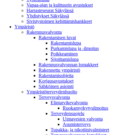
Vapaa-ajan ja kulttuurin avustukset
Harrasteseurat Säkylässä
Yhdistykset Säkylässä
Sivistystoimen kehittämishankkeet
Ympä­ristö
Rakennusvalvonta
Rakentamisen luvat
Rakentamislupa
Purkamislupa ja -ilmoitus
Poikkeaminen
Sijoittamislupa
Rakennusvalvonnan lomakkeet
Rakennettu ympäristö
Rakentamisohjeita
Korjausavustukset
Sähköinen asiointi
Ympäristöterveydenhuolto
Terveysvalvonta
Elintarvikevalvonta
Ruokamyrkytysilmoitus
Terveydensuojelu
Uimavesien valvonta
Asumisterveys
Tupakka- ja nikotiinivalmisteet