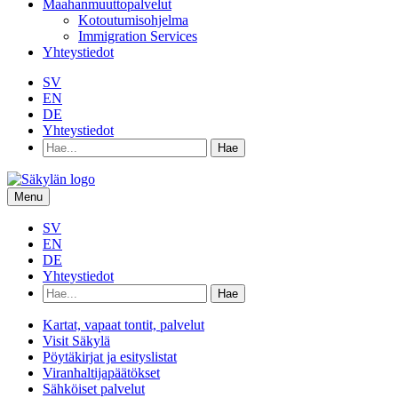
Maahanmuuttopalvelut
Kotoutumisohjelma
Immigration Services
Yhteystiedot
SV
EN
DE
Yhteystiedot
Hae
hakusanalla:
Menu
SV
EN
DE
Yhteystiedot
Hae
hakusanalla:
Kartat, vapaat tontit, palvelut
Visit Säkylä
Pöytäkirjat ja esityslistat
Viranhaltijapäätökset
Sähköiset palvelut