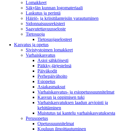
Lomakkeet
Säkylän kunnan logomateriaali
Laskutus ja perintä
Häiriö- ja kriisitilanteisiin varautuminen
Sidonnaisuusrekisteri
Saavutettavuusseloste
Tietosuoja
Tietosuojaselosteet
Kasvatus ja opetus
Sivistystoimen lomakkeet
Varhaiskasvatus
Asioi sähköisesti
Päikky-järjestelmä
Päiväkodit
Perhepäivähoito
Esiopetus
Asiakasmaksut
Varhaiskasvatus- ja esiopetussuunnitelmat
Kasvun ja oppimisen tuki
Varhaiskasvatuksen laadun arviointi ja
kehittäminen
Muistutus tai kantelu varhaiskasvatuksesta
Perusopetus
Opetussuunnitelmat
Kouluun ilmoittautuminen