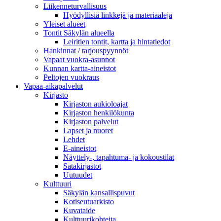
Liikenneturvallisuus
Hyödyllisiä linkkejä ja materiaaleja
Yleiset alueet
Tontit Säkylän alueella
Leiritien tontit, kartta ja hintatiedot
Hankinnat / tarjouspyynnöt
Vapaat vuokra-asunnot
Kunnan kartta-aineistot
Peltojen vuokraus
Vapaa-aika­palvelut
Kirjasto
Kirjaston aukioloajat
Kirjaston henkilökunta
Kirjaston palvelut
Lapset ja nuoret
Lehdet
E-aineistot
Näyttely-, tapahtuma- ja kokoustilat
Satakirjastot
Uutuudet
Kulttuuri
Säkylän kansallispuvut
Kotiseutuarkisto
Kuvataide
Kulttuurikohteita