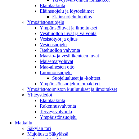
Eläinlääkintä
Eläinsuojelu ja löytöeläimet
Eläinsuojeluilmoitus
Ympäristönsuojelu
Ympäristöluvat ja ilmoitukset
Vesihuollon luvat ja valvonta
Vesistötyöt ja ojitus
Vesiensuojelu
Jätehuollon valvonta
Maasto- ja vesiliikenteen luvat
Maisematyöluvat
Maa-ainesten otto
Luonnonsuojelu
Suojelualueet ja -kohteet
Ympäristönsuojelun lomakkeet
Ympäristötoimiston kuulutukset ja ilmoitukset
Yhteystiedot
Eläinlääkintä
Rakennusvalvonta
Terveysvalvonta
Ympäristönsuojelu
Mat­kailu
Säkylän tori
Majoitusta Säkylässä