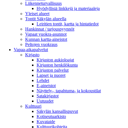
Liikenneturvallisuus
Hyödyllisiä linkkejä ja materiaaleja
Yleiset alueet
Tontit Säkylän alueella
Leiritien tontit, kartta ja hintatiedot
Hankinnat / tarjouspyynnöt
Vapaat vuokra-asunnot
Kunnan kartta-aineistot
Peltojen vuokraus
Vapaa-aika­palvelut
Kirjasto
Kirjaston aukioloajat
Kirjaston henkilökunta
Kirjaston palvelut
Lapset ja nuoret
Lehdet
E-aineistot
Näyttely-, tapahtuma- ja kokoustilat
Satakirjastot
Uutuudet
Kulttuuri
Säkylän kansallispuvut
Kotiseutuarkisto
Kuvataide
Kulttuurikohteita