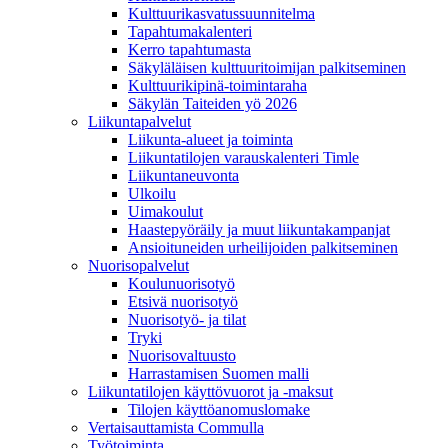
Kulttuurikasvatussuunnitelma
Tapahtumakalenteri
Kerro tapahtumasta
Säkyläläisen kulttuuritoimijan palkitseminen
Kulttuurikipinä-toimintaraha
Säkylän Taiteiden yö 2026
Liikuntapalvelut
Liikunta-alueet ja toiminta
Liikuntatilojen varauskalenteri Timle
Liikuntaneuvonta
Ulkoilu
Uimakoulut
Haastepyöräily ja muut liikuntakampanjat
Ansioituneiden urheilijoiden palkitseminen
Nuorisopalvelut
Koulunuorisotyö
Etsivä nuorisotyö
Nuorisotyö- ja tilat
Tryki
Nuorisovaltuusto
Harrastamisen Suomen malli
Liikuntatilojen käyttövuorot ja -maksut
Tilojen käyttöanomuslomake
Vertaisauttamista Commulla
Työtoiminta