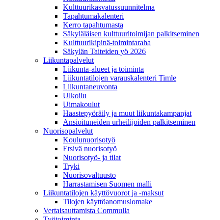
Kulttuurikasvatussuunnitelma
Tapahtumakalenteri
Kerro tapahtumasta
Säkyläläisen kulttuuritoimijan palkitseminen
Kulttuurikipinä-toimintaraha
Säkylän Taiteiden yö 2026
Liikuntapalvelut
Liikunta-alueet ja toiminta
Liikuntatilojen varauskalenteri Timle
Liikuntaneuvonta
Ulkoilu
Uimakoulut
Haastepyöräily ja muut liikuntakampanjat
Ansioituneiden urheilijoiden palkitseminen
Nuorisopalvelut
Koulunuorisotyö
Etsivä nuorisotyö
Nuorisotyö- ja tilat
Tryki
Nuorisovaltuusto
Harrastamisen Suomen malli
Liikuntatilojen käyttövuorot ja -maksut
Tilojen käyttöanomuslomake
Vertaisauttamista Commulla
Työtoiminta