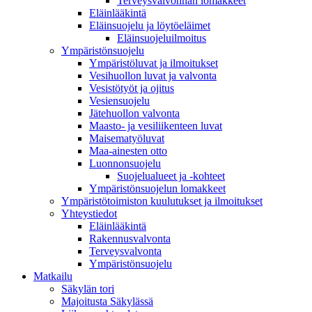
Terveysvalvonnan lomakkeet
Eläinlääkintä
Eläinsuojelu ja löytöeläimet
Eläinsuojeluilmoitus
Ympäristönsuojelu
Ympäristöluvat ja ilmoitukset
Vesihuollon luvat ja valvonta
Vesistötyöt ja ojitus
Vesiensuojelu
Jätehuollon valvonta
Maasto- ja vesiliikenteen luvat
Maisematyöluvat
Maa-ainesten otto
Luonnonsuojelu
Suojelualueet ja -kohteet
Ympäristönsuojelun lomakkeet
Ympäristötoimiston kuulutukset ja ilmoitukset
Yhteystiedot
Eläinlääkintä
Rakennusvalvonta
Terveysvalvonta
Ympäristönsuojelu
Mat­kailu
Säkylän tori
Majoitusta Säkylässä