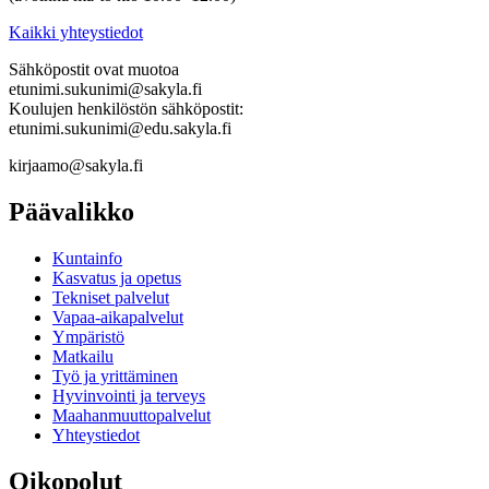
Kaikki yhteystiedot
Sähköpostit ovat muotoa
etunimi.sukunimi@sakyla.fi
Koulujen henkilöstön sähköpostit:
etunimi.sukunimi@edu.sakyla.fi
kirjaamo@sakyla.fi
Päävalikko
Kunta­info
Kasvatus ja opetus
Tekniset palvelut
Vapaa-aika­palvelut
Ympä­ristö
Mat­kailu
Työ ja yrittä­minen
Hyvinvointi ja terveys
Maahanmuuttopalvelut
Yhteystiedot
Oikopolut