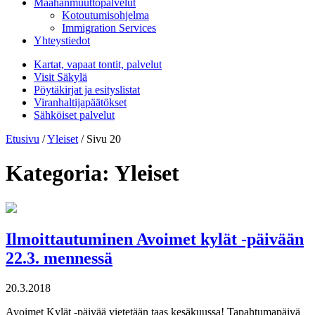
Maahanmuuttopalvelut
Kotoutumisohjelma
Immigration Services
Yhteystiedot
Kartat, vapaat tontit, palvelut
Visit Säkylä
Pöytäkirjat ja esityslistat
Viranhaltijapäätökset
Sähköiset palvelut
Etusivu
/
Yleiset
/
Sivu 20
Kategoria:
Yleiset
Ilmoittautuminen Avoimet kylät -päivään
22.3. mennessä
20.3.2018
Avoimet Kylät -päivää vietetään taas kesäkuussa! Tapahtumapäivä