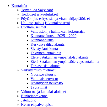
Kunta­info
Tervetuloa Säkylään!
Tiedotteet ja kuulutukset
Pöytäkirjat, esityslistat ja viranhaltijapäätökset
Hallinto, talous ja kuntakonserni
Luottamuselimet
Valtuuston ja hallituksen kokousajat
Kunnanvaltuusto 2025 – 2029
Kunnanhallitus
Keskusvaalilautakunta
Sivistyslautakunta
Tekninen lautakunta
Etelä-Satakunnan ympäristölautakunta
Etelä-Satakunnan ympäristöterveyslautakunta
Tarkastuslautakunta
Vaikuttamistoimielimet
Nuorisovaltuusto
Vammaisneuvosto
Ikääntyvien neuvosto
Työryhmät
Valtuusto- ja kuntalaisaloitteet
Elinkeinorakenne
Jätehuolto
Kelan etäpalvelupiste