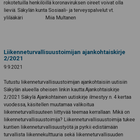
rokotetuilla henkilöillä koronaviruksen oireet voivat olla
lieviä. Säkylän kunta Sosiaali- ja terveyspalvelut vt.
ylilääkäri Miia Multanen
Liikenneturvallisuustoimijan ajankohtaiskirje
2/2021
9.9.2021
Tutustu liikenneturvallisuustoimijan ajankohtaisiin uutisiin
Säkylän alueella oheisen linkin kautta:Ajankohtaiskirje
2/2021 Säkylä Ajankohtainen uutiskirje ilmestyy n. 4 kertaa
vuodessa, käsitellen muutamaa valikoitua
liikenneturvallisuuteen liittyvää teemaa kerrallaan. Mikä on
liikenneturvallisuustoimija? Liikenneturvallisuustoimija tukee
kuntien liikenneturvallisuustyötä ja pyrkii edistämään
turvallista liikennekulttuuria sekä liikenneturvallisuuden