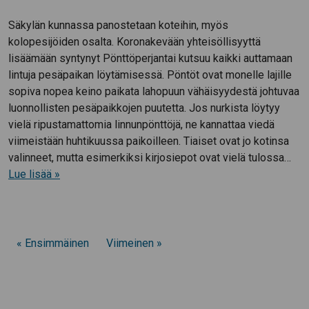
Säkylän kunnassa panostetaan koteihin, myös
kolopesijöiden osalta. Koronakevään yhteisöllisyyttä
lisäämään syntynyt Pönttöperjantai kutsuu kaikki auttamaan
lintuja pesäpaikan löytämisessä. Pöntöt ovat monelle lajille
sopiva nopea keino paikata lahopuun vähäisyydestä johtuvaa
luonnollisten pesäpaikkojen puutetta. Jos nurkista löytyy
vielä ripustamattomia linnunpönttöjä, ne kannattaa viedä
viimeistään huhtikuussa paikoilleen. Tiaiset ovat jo kotinsa
valinneet, mutta esimerkiksi kirjosiepot ovat vielä tulossa…
Lue lisää »
« Ensimmäinen
Viimeinen »