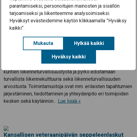
Säkylä
parantamiseksi, personoitujen mainosten ja sisällön
5.5.2021
tarjoamiseksi ja liikenteemme analysoimiseksi.
Hyväksyt evästeidemme käytön klikkaamalla ”Hyväksy
Tutustu liikenneturvallisuustoimijan ajankohtaisiin uutisiin
kaikki”.
Säkylän alueella oheisen linkin kautta: Ajankohtaiskirje
1/2021 Säkylä Ajankohtainen uutiskirje ilmestyy n. 4 kertaa
Mukauta
Hylkää kaikki
vuodessa, käsitellen muutamaa valikoitua
Hyväksy kaikki
liikenneturvallisuuteen liittyvää teemaa kerrallaan. Mikä on
liikenneturvallisuustoimija? Liikenneturvallisuustoimija tukee
kuntien liikenneturvallisuustyötä ja pyrkii edistämään
turvallista liikennekulttuuria sekä liikenneturvallisuuden
arvostusta. Toimintamuotoja ovat mm. erilaisten tapahtumien
järjestäminen, tiedottaminen ja yhteydenpito eri toimijoiden
kesken sekä käytännön…
Lue lisää »
Kansallisen veteraanipäivän seppeleenlaskut