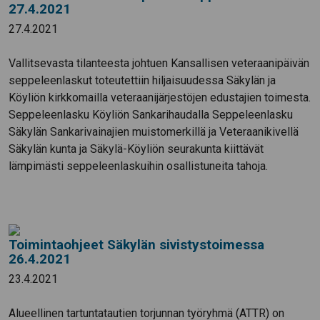
27.4.2021
27.4.2021
Vallitsevasta tilanteesta johtuen Kansallisen veteraanipäivän
seppeleenlaskut toteutettiin hiljaisuudessa Säkylän ja
Köyliön kirkkomailla veteraanijärjestöjen edustajien toimesta.
Seppeleenlasku Köyliön Sankarihaudalla Seppeleenlasku
Säkylän Sankarivainajien muistomerkillä ja Veteraanikivellä
Säkylän kunta ja Säkylä-Köyliön seurakunta kiittävät
lämpimästi seppeleenlaskuihin osallistuneita tahoja.
Toimintaohjeet Säkylän sivistystoimessa
26.4.2021
23.4.2021
Alueellinen tartuntatautien torjunnan työryhmä (ATTR) on