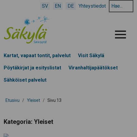
Hae
SV
EN
DE
Yhteystiedot
hakusanalla:
Menu
Kartat, vapaat tontit, palvelut
Visit Säkylä
Pöytäkirjat ja esityslistat
Viranhaltijapäätökset
Sähköiset palvelut
Etusivu
/
Yleiset
/
Sivu 13
Kategoria:
Yleiset