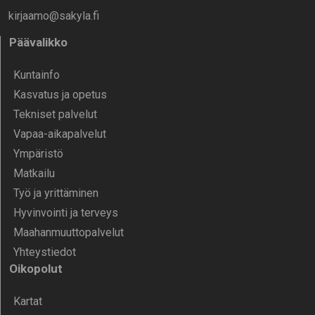
kirjaamo@sakyla.fi
Päävalikko
Kunta­info
Kasvatus ja opetus
Tekniset palvelut
Vapaa-aika­palvelut
Ympä­ristö
Mat­kailu
Työ ja yrittä­minen
Hyvinvointi ja terveys
Maahanmuuttopalvelut
Yhteystiedot
Oikopolut
Kartat