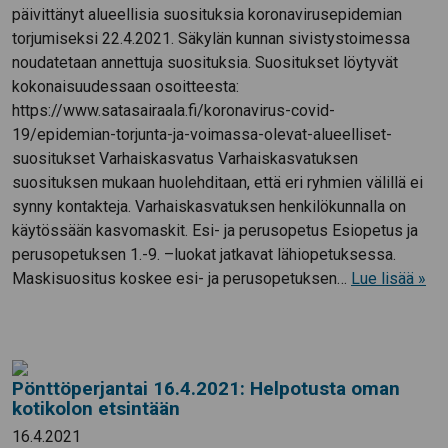
päivittänyt alueellisia suosituksia koronavirusepidemian
torjumiseksi 22.4.2021. Säkylän kunnan sivistystoimessa
noudatetaan annettuja suosituksia. Suositukset löytyvät
kokonaisuudessaan osoitteesta:
https://www.satasairaala.fi/koronavirus-covid-
19/epidemian-torjunta-ja-voimassa-olevat-alueelliset-
suositukset Varhaiskasvatus Varhaiskasvatuksen
suosituksen mukaan huolehditaan, että eri ryhmien välillä ei
synny kontakteja. Varhaiskasvatuksen henkilökunnalla on
käytössään kasvomaskit. Esi- ja perusopetus Esiopetus ja
perusopetuksen 1.-9. –luokat jatkavat lähiopetuksessa.
Maskisuositus koskee esi- ja perusopetuksen…
Lue lisää »
Pönttöperjantai 16.4.2021: Helpotusta oman
kotikolon etsintään
16.4.2021