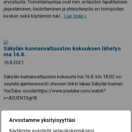
arvostusta. Toimintamuotoja ovat mm. erilaisten tapahtumien
järjestäminen, tiedottaminen ja yhteydenpito eri toimijoiden
kesken sekä käytännön tuki…
Lue lisää »
Säkylän kunnanvaltuuston kokouksen lähetys
ma 16.8.
16.8.2021
Säkylän kunnanvaltuuston kokousta ma 16.8. klo 18.00 voi
seurata ajantasaisesti oheisen linkin takaa Säkylän kunnan
YouTube-sivulla:https://www.youtube.com/watch?
v=A2UEN1SgrI8
Arvostamme yksityisyyttäsi
Liikenneturvallisuustoimijan ajankohtaiskirje –
Käytämme evästeitä selauskokemuksesi