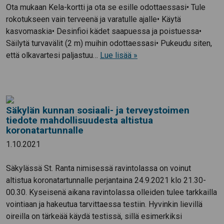
Ota mukaan Kela-kortti ja ota se esille odottaessasi• Tule
rokotukseen vain terveenä ja varatulle ajalle• Käytä
kasvomaskia• Desinfioi kädet saapuessa ja poistuessa•
Säilytä turvavälit (2 m) muihin odottaessasi• Pukeudu siten,
että olkavartesi paljastuu…
Lue lisää »
Säkylän kunnan sosiaali- ja terveystoimen
tiedote mahdollisuudesta altistua
koronatartunnalle
1.10.2021
Säkylässä St. Ranta nimisessä ravintolassa on voinut
altistua koronatartunnalle perjantaina 24.9.2021 klo 21.30-
00.30. Kyseisenä aikana ravintolassa olleiden tulee tarkkailla
vointiaan ja hakeutua tarvittaessa testiin. Hyvinkin lievillä
oireilla on tärkeää käydä testissä, sillä esimerkiksi