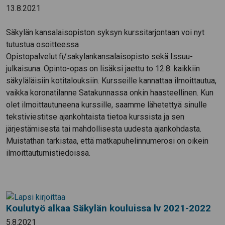
13.8.2021
Säkylän kansalaisopiston syksyn kurssitarjontaan voi nyt
tutustua osoitteessa
Opistopalvelut.fi/sakylankansalaisopisto sekä Issuu-
julkaisuna. Opinto-opas on lisäksi jaettu to 12.8. kaikkiin
säkyläläisiin kotitalouksiin. Kursseille kannattaa ilmoittautua,
vaikka koronatilanne Satakunnassa onkin haasteellinen. Kun
olet ilmoittautuneena kurssille, saamme lähetettyä sinulle
tekstiviestitse ajankohtaista tietoa kurssista ja sen
järjestämisestä tai mahdollisesta uudesta ajankohdasta.
Muistathan tarkistaa, että matkapuhelinnumerosi on oikein
ilmoittautumistiedoissa.
Koulutyö alkaa Säkylän kouluissa lv 2021-2022
5.8.2021