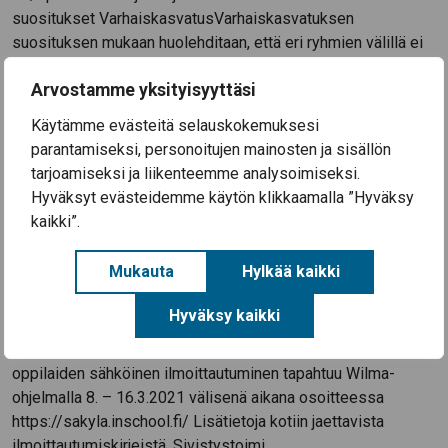
suositukset VarhaiskasvatusVarhaiskasvatuksen
suosituksen mukaan huolehditaan, että eri ryhmien välillä ei
synny kontakteja. Varhaiskasvatuksen henkilökunnalla on
Arvostamme yksityisyyttäsi
käytössään kasvomaskit. Esi- ja perusopetusEsiopetus ja
perusopetuksen 1.-9. –luokat jatkavat lähiopetuksessa.
Käytämme evästeitä selauskokemuksesi
Maskisuositus koskee esi- ja perusopetuksen henkilökuntaa
parantamiseksi, personoitujen mainosten ja sisällön
sekä…
Lue lisää »
tarjoamiseksi ja liikenteemme analysoimiseksi.
Hyväksyt evästeidemme käytön klikkaamalla ”Hyväksy
kaikki”.
Mukauta
Hylkää kaikki
Kouluun ilmoittautuminen
5.3.2021
Hyväksy kaikki
Syksyllä 2021 koulunsa aloittavien (vuonna 2014 syntyneet)
oppilaiden sähköinen ilmoittautuminen tapahtuu Wilma-
ohjelmalla 8. – 16.3.2021 välisenä aikana osoitteessa
https://sakyla.inschool.fi/ Lisätietoja kotiin jaettavista
ilmoittautumiskirjeistä. Sivistystoimi