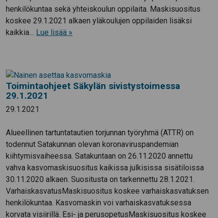
henkilökuntaa sekä yhteiskoulun oppilaita. Maskisuositus
koskee 29.1.2021 alkaen yläkoulujen oppilaiden lisäksi
kaikkia…
Lue lisää »
Toimintaohjeet Säkylän sivistystoimessa
29.1.2021
29.1.2021
Alueellinen tartuntatautien torjunnan työryhmä (ATTR) on
todennut Satakunnan olevan koronaviruspandemian
kiihtymisvaiheessa. Satakuntaan on 26.11.2020 annettu
vahva kasvomaskisuositus kaikissa julkisissa sisätiloissa
30.11.2020 alkaen. Suositusta on tarkennettu 28.1.2021.
VarhaiskasvatusMaskisuositus koskee varhaiskasvatuksen
henkilökuntaa. Kasvomaskin voi varhaiskasvatuksessa
korvata visiirillä. Esi- ja perusopetusMaskisuositus koskee