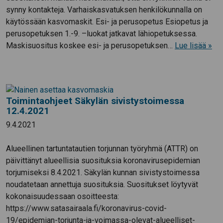
synny kontakteja. Varhaiskasvatuksen henkilökunnalla on
käytössään kasvomaskit. Esi- ja perusopetus Esiopetus ja
perusopetuksen 1.-9. –luokat jatkavat lähiopetuksessa.
Maskisuositus koskee esi- ja perusopetuksen…
Lue lisää »
Toimintaohjeet Säkylän sivistystoimessa
12.4.2021
9.4.2021
Alueellinen tartuntatautien torjunnan työryhmä (ATTR) on
päivittänyt alueellisia suosituksia koronavirusepidemian
torjumiseksi 8.4.2021. Säkylän kunnan sivistystoimessa
noudatetaan annettuja suosituksia. Suositukset löytyvät
kokonaisuudessaan osoitteesta:
https://www.satasairaala.fi/koronavirus-covid-
19/epidemian-torjunta-ja-voimassa-olevat-alueelliset-