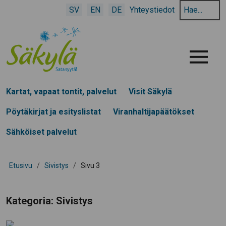
Hae
SV
EN
DE
Yhteystiedot
hakusanalla:
Menu
Kartat, vapaat tontit, palvelut
Visit Säkylä
Pöytäkirjat ja esityslistat
Viranhaltijapäätökset
Sähköiset palvelut
Etusivu
/
Sivistys
/
Sivu 3
Kategoria:
Sivistys