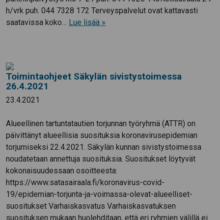
h/vrk puh. 044 7328 172 Terveyspalvelut ovat kattavasti
saatavissa koko…
Lue lisää »
Toimintaohjeet Säkylän sivistystoimessa
26.4.2021
23.4.2021
Alueellinen tartuntatautien torjunnan työryhmä (ATTR) on
päivittänyt alueellisia suosituksia koronavirusepidemian
torjumiseksi 22.4.2021. Säkylän kunnan sivistystoimessa
noudatetaan annettuja suosituksia. Suositukset löytyvät
kokonaisuudessaan osoitteesta:
https://www.satasairaala.fi/koronavirus-covid-
19/epidemian-torjunta-ja-voimassa-olevat-alueelliset-
suositukset Varhaiskasvatus Varhaiskasvatuksen
suosituksen mukaan huolehditaan, että eri ryhmien välillä ei