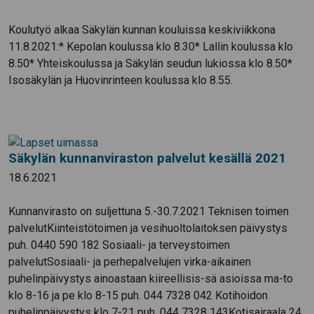
Koulutyö alkaa Säkylän kunnan kouluissa keskiviikkona
11.8.2021:* Kepolan koulussa klo 8.30* Lallin koulussa klo
8.50* Yhteiskoulussa ja Säkylän seudun lukiossa klo 8.50*
Isosäkylän ja Huovinrinteen koulussa klo 8.55.
Säkylän kunnanviraston palvelut kesällä 2021
18.6.2021
Kunnanvirasto on suljettuna 5.-30.7.2021 Teknisen toimen
palvelutKiinteistötoimen ja vesihuoltolaitoksen päivystys
puh. 0440 590 182 Sosiaali- ja terveystoimen
palvelutSosiaali- ja perhepalvelujen virka-aikainen
puhelinpäivystys ainoastaan kiireellisis-sä asioissa ma-to
klo 8-16 ja pe klo 8-15 puh. 044 7328 042 Kotihoidon
puhelinpäivystys klo 7-21 puh. 044 7328 143Kotisairaala 24