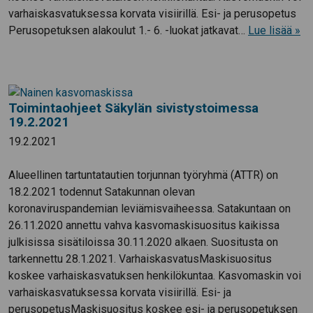
varhaiskasvatuksessa korvata visiirillä. Esi- ja perusopetus
Perusopetuksen alakoulut 1.- 6. -luokat jatkavat…
Lue lisää »
Toimintaohjeet Säkylän sivistystoimessa
19.2.2021
19.2.2021
Alueellinen tartuntatautien torjunnan työryhmä (ATTR) on
18.2.2021 todennut Satakunnan olevan
koronaviruspandemian leviämisvaiheessa. Satakuntaan on
26.11.2020 annettu vahva kasvomaskisuositus kaikissa
julkisissa sisätiloissa 30.11.2020 alkaen. Suositusta on
tarkennettu 28.1.2021. VarhaiskasvatusMaskisuositus
koskee varhaiskasvatuksen henkilökuntaa. Kasvomaskin voi
varhaiskasvatuksessa korvata visiirillä. Esi- ja
perusopetusMaskisuositus koskee esi- ja perusopetuksen