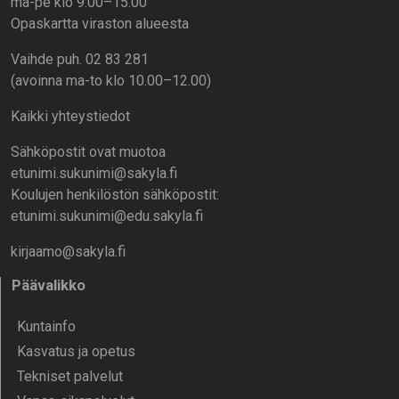
ma-pe klo 9.00–15.00
Opaskartta viraston alueesta
Vaihde puh. 02 83 281
(avoinna ma-to klo 10.00–12.00)
Kaikki yhteystiedot
Sähköpostit ovat muotoa
etunimi.sukunimi@sakyla.fi
Koulujen henkilöstön sähköpostit:
etunimi.sukunimi@edu.sakyla.fi
kirjaamo@sakyla.fi
Päävalikko
Kunta­info
Kasvatus ja opetus
Tekniset palvelut