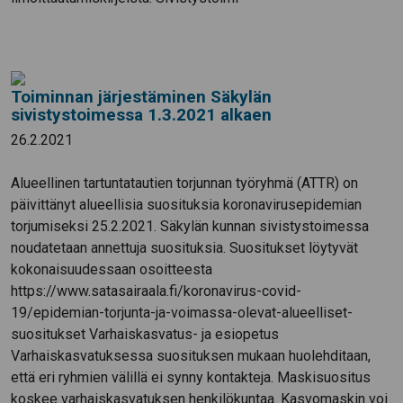
Toiminnan järjestäminen Säkylän
sivistystoimessa 1.3.2021 alkaen
26.2.2021
Alueellinen tartuntatautien torjunnan työryhmä (ATTR) on
päivittänyt alueellisia suosituksia koronavirusepidemian
torjumiseksi 25.2.2021. Säkylän kunnan sivistystoimessa
noudatetaan annettuja suosituksia. Suositukset löytyvät
kokonaisuudessaan osoitteesta
https://www.satasairaala.fi/koronavirus-covid-
19/epidemian-torjunta-ja-voimassa-olevat-alueelliset-
suositukset Varhaiskasvatus- ja esiopetus
Varhaiskasvatuksessa suosituksen mukaan huolehditaan,
että eri ryhmien välillä ei synny kontakteja. Maskisuositus
koskee varhaiskasvatuksen henkilökuntaa. Kasvomaskin voi