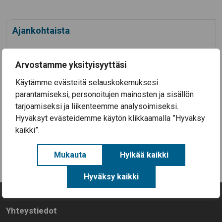
Ajankohtaista
3.8.2026
Koulutyö alkaa Säkylän kouluissa ke 12.8.2026
Arvostamme yksityisyyttäsi
28.7.2026
Käytämme evästeitä selauskokemuksesi
Säkylän Taiteiden yö 2026
parantamiseksi, personoitujen mainosten ja sisällön
14.7.2026
tarjoamiseksi ja liikenteemme analysoimiseksi.
Aineellisen avun kortteja on nyt haettavissa
Hyväksyt evästeidemme käytön klikkaamalla ”Hyväksy
Säkylässä (EU-ruokakortteja)
kaikki”.
Kaikki uutiset
Mukauta
Hylkää kaikki
Hyväksy kaikki
Yhteystiedot