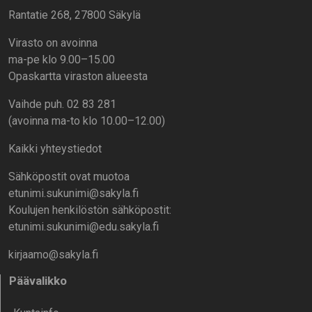
Rantatie 268, 27800 Säkylä
Virasto on avoinna
ma-pe klo 9.00–15.00
Opaskartta viraston alueesta
Vaihde puh. 02 83 281
(avoinna ma-to klo 10.00–12.00)
Kaikki yhteystiedot
Sähköpostit ovat muotoa
etunimi.sukunimi@sakyla.fi
Koulujen henkilöstön sähköpostit:
etunimi.sukunimi@edu.sakyla.fi
kirjaamo@sakyla.fi
Päävalikko