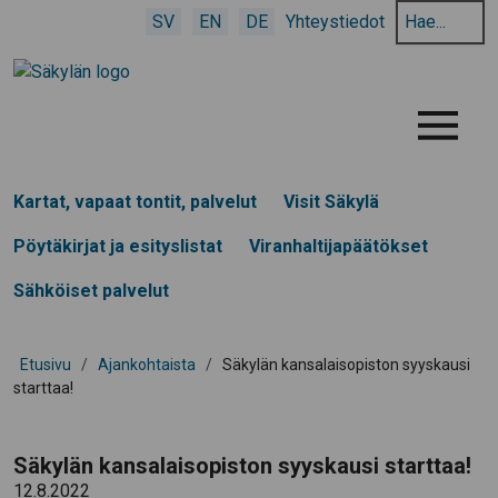
Hae
SV
EN
DE
Yhteystiedot
hakusanalla:
Menu
Kartat, vapaat tontit, palvelut
Visit Säkylä
Pöytäkirjat ja esityslistat
Viranhaltijapäätökset
Sähköiset palvelut
Etusivu
/
Ajankohtaista
/
Säkylän kansalaisopiston syyskausi
starttaa!
Säkylän kansalaisopiston syyskausi starttaa!
12.8.2022