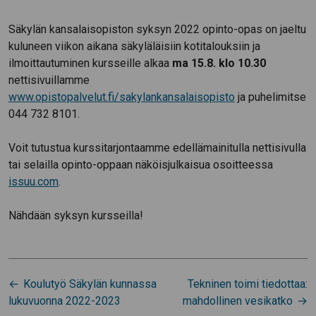
Säkylän kansalaisopiston syksyn 2022 opinto-opas on jaeltu
kuluneen viikon aikana säkyläläisiin kotitalouksiin ja
ilmoittautuminen kursseille alkaa
ma 15.8. klo 10.30
nettisivuillamme
www.opistopalvelut.fi/sakylankansalaisopisto
ja puhelimitse
044 732 8101.
Voit tutustua kurssitarjontaamme edellämainitulla nettisivulla
tai selailla opinto-oppaan näköisjulkaisua osoitteessa
issuu.com
.
Nähdään syksyn kursseilla!
Artikkelien
Koulutyö Säkylän kunnassa
Tekninen toimi tiedottaa:
selaus
lukuvuonna 2022-2023
mahdollinen vesikatko