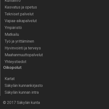
Kunta­info
Kasvatus ja opetus
Tekniset palvelut
Vapaa-aika­palvelut
Ympä­ristö
Mat­kailu
Työ ja yrittä­minen
Hyvinvointi ja terveys
Maahanmuuttopalvelut
Yhteystiedot
Oikopolut
Kartat
Säkylän kunnankirjasto
Säkylän kunnan intra
© 2017 Säkylän kunta