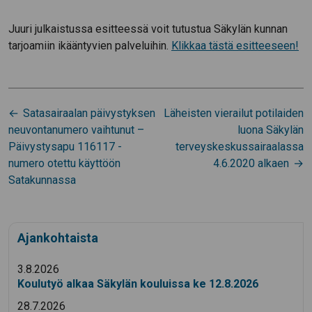
Juuri julkaistussa esitteessä voit tutustua Säkylän kunnan
tarjoamiin ikääntyvien palveluihin.
Klikkaa tästä esitteeseen!
Artikkelien
Satasairaalan päivystyksen
Läheisten vierailut potilaiden
selaus
neuvontanumero vaihtunut –
luona Säkylän
Päivystysapu 116117 -
terveyskeskussairaalassa
numero otettu käyttöön
4.6.2020 alkaen
Satakunnassa
Ajankohtaista
3.8.2026
Koulutyö alkaa Säkylän kouluissa ke 12.8.2026
28.7.2026