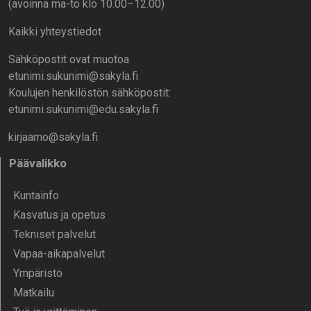
(avoinna ma-to klo 10.00–12.00)
Kaikki yhteystiedot
Sähköpostit ovat muotoa
etunimi.sukunimi@sakyla.fi
Koulujen henkilöstön sähköpostit:
etunimi.sukunimi@edu.sakyla.fi
kirjaamo@sakyla.fi
Päävalikko
Kunta­info
Kasvatus ja opetus
Tekniset palvelut
Vapaa-aika­palvelut
Ympä­ristö
Mat­kailu