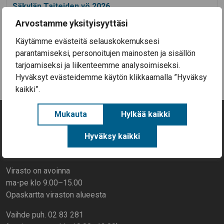
Säkylän Taiteiden yö 2026
14.7.2026
Arvostamme yksityisyyttäsi
Aineellisen avun kortteja on nyt haettavissa
Säkylässä (EU-ruokakortteja)
Käytämme evästeitä selauskokemuksesi
parantamiseksi, personoitujen mainosten ja sisällön
Kaikki uutiset
tarjoamiseksi ja liikenteemme analysoimiseksi.
Hyväksyt evästeidemme käytön klikkaamalla ”Hyväksy
kaikki”.
Mukauta
Hylkää kaikki
Yhteystiedot
Hyväksy kaikki
Rantatie 268, 27800 Säkylä
Virasto on avoinna
ma-pe klo 9.00–15.00
Opaskartta viraston alueesta
Vaihde puh. 02 83 281