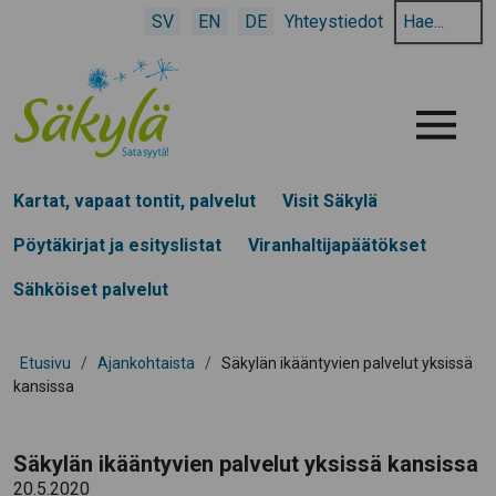
Hae
SV
EN
DE
Yhteystiedot
hakusanalla:
Menu
Kartat, vapaat tontit, palvelut
Visit Säkylä
Pöytäkirjat ja esityslistat
Viranhaltijapäätökset
Sähköiset palvelut
Etusivu
/
Ajankohtaista
/
Säkylän ikääntyvien palvelut yksissä
kansissa
Säkylän ikääntyvien palvelut yksissä kansissa
20.5.2020