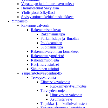
Vapaa-ajan ja kulttuurin avustukset
Harrasteseurat Säkylässä
Yhdistykset Säkylässä
Sivistystoimen kehittämishankkeet
Ympä­ristö
Rakennusvalvonta
Rakentamisen luvat
Rakentamislupa
Purkamislupa ja -ilmoitus
Poikkeaminen
Sijoittamislupa
Rakennusvalvonnan lomakkeet
Rakennettu ympäristö
Rakentamisohjeita
Korjausavustukset
Sähköinen asiointi
Ympäristöterveydenhuolto
Terveysvalvonta
Elintarvikevalvonta
Ruokamyrkytysilmoitus
Terveydensuojelu
Uimavesien valvonta
Asumisterveys
Tupakka- ja nikotiinivalmisteet
Terveysvalvonnan lomakkeet