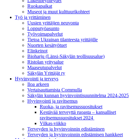
Liikenneyhteydet
Ruokapaikat
Museot ja muut kulttuurikohteet
Työ ja yrittä­minen
Uusien yrittäjien neuvonta
Lopputyöasunto
Työvoimapalvelut
Tietoa Ukrainan tilanteesta yrittäjille
Nuorten kesätyötuet
Elinkeinot
Bioharju (Länsi-Säkylän teollisuusalue)
Ristolan yritysalue
Maaseutupalvelut
Säkylän Yrittäjät ry
Hyvinvointi ja terveys
Iloa arkeen
Vertaisauttamista Commulla
Säkylän kunnan hyvinvointisuunnitelma 2024-2025
Hyvinvointi ja ravitsemus
Ruoka- ja ravitsemussuositukset
Kestävää terveyttä ruoasta – kansalliset
ravitsemussuositukset 2024
Vilkas-viikko
Terveyden ja hyvinvoinnin edistäminen
Terveyden ja hyvinvoinnin edistämisen hankkeet