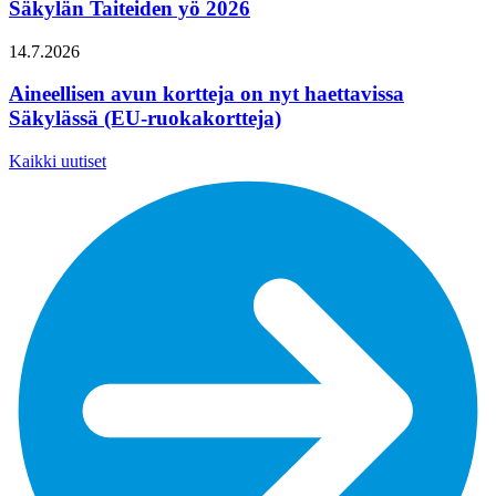
Säkylän Taiteiden yö 2026
14.7.2026
Aineellisen avun kortteja on nyt haettavissa
Säkylässä (EU-ruokakortteja)
Kaikki uutiset