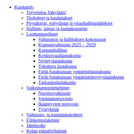
Kunta­info
Tervetuloa Säkylään!
Tiedotteet ja kuulutukset
Pöytäkirjat, esityslistat ja viranhaltijapäätökset
Hallinto, talous ja kuntakonserni
Luottamuselimet
Valtuuston ja hallituksen kokousajat
Kunnanvaltuusto 2025 – 2029
Kunnanhallitus
Keskusvaalilautakunta
Sivistyslautakunta
Tekninen lautakunta
Etelä-Satakunnan ympäristölautakunta
Etelä-Satakunnan ympäristöterveyslautakunta
Tarkastuslautakunta
Vaikuttamistoimielimet
Nuorisovaltuusto
Vammaisneuvosto
Ikääntyvien neuvosto
Työryhmät
Valtuusto- ja kuntalaisaloitteet
Elinkeinorakenne
Jätehuolto
Kelan etäpalvelupiste