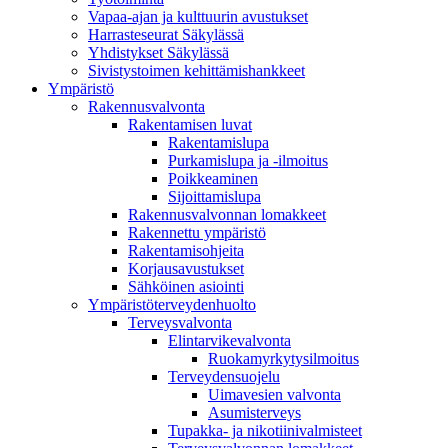
Vapaa-ajan ja kulttuurin avustukset
Harrasteseurat Säkylässä
Yhdistykset Säkylässä
Sivistystoimen kehittämishankkeet
Ympä­ristö
Rakennusvalvonta
Rakentamisen luvat
Rakentamislupa
Purkamislupa ja -ilmoitus
Poikkeaminen
Sijoittamislupa
Rakennusvalvonnan lomakkeet
Rakennettu ympäristö
Rakentamisohjeita
Korjausavustukset
Sähköinen asiointi
Ympäristöterveydenhuolto
Terveysvalvonta
Elintarvikevalvonta
Ruokamyrkytysilmoitus
Terveydensuojelu
Uimavesien valvonta
Asumisterveys
Tupakka- ja nikotiinivalmisteet