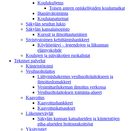
Koulukuljetus
Toisen asteen opiskelijoiden koulumatkat
Iltapäivätoiminta
Koulutapaturmat
Säkylän seudun lukio
Säkylän kansalaisopisto
Kurssit ja ilmoittautuminen
Sivistystoimen kehittämishankkeet
Köyliönjärvi – legendojen ja liikunnan
elämyskohde
Koulujen ja päiväkotien ruokalistat
Tekniset palvelut
Kiinteistötoimi
Vesihuoltolaitos
Liittymishakemus vesihuoltolaitokseen ja
ilmoituslomakkeet
Vesimittarilukeman ilmoitus verkossa
Vesihuoltolaitoksen toiminta-alueet
Kaavoitus
Kaavoitushankkeet
Kaavoituskatsaukset
Liikenneväylät
Säkylän kunnan katualueiden ja kiinteistöjen
piha-alueiden hoitourakoitsijat
Yksityistiet