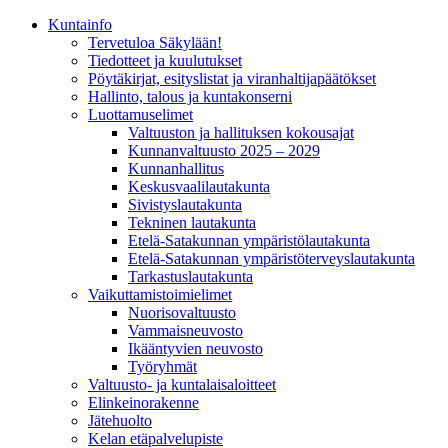
Kunta­info
Tervetuloa Säkylään!
Tiedotteet ja kuulutukset
Pöytäkirjat, esityslistat ja viranhaltijapäätökset
Hallinto, talous ja kuntakonserni
Luottamuselimet
Valtuuston ja hallituksen kokousajat
Kunnanvaltuusto 2025 – 2029
Kunnanhallitus
Keskusvaalilautakunta
Sivistyslautakunta
Tekninen lautakunta
Etelä-Satakunnan ympäristölautakunta
Etelä-Satakunnan ympäristöterveyslautakunta
Tarkastuslautakunta
Vaikuttamistoimielimet
Nuorisovaltuusto
Vammaisneuvosto
Ikääntyvien neuvosto
Työryhmät
Valtuusto- ja kuntalaisaloitteet
Elinkeinorakenne
Jätehuolto
Kelan etäpalvelupiste