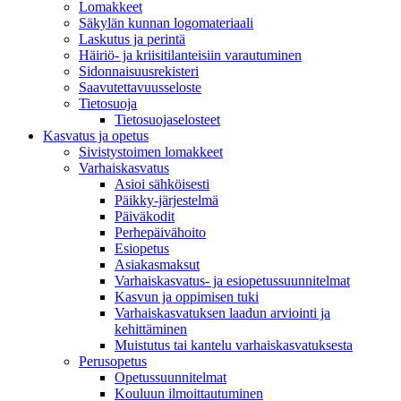
Lomakkeet
Säkylän kunnan logomateriaali
Laskutus ja perintä
Häiriö- ja kriisitilanteisiin varautuminen
Sidonnaisuusrekisteri
Saavutettavuusseloste
Tietosuoja
Tietosuojaselosteet
Kasvatus ja opetus
Sivistystoimen lomakkeet
Varhaiskasvatus
Asioi sähköisesti
Päikky-järjestelmä
Päiväkodit
Perhepäivähoito
Esiopetus
Asiakasmaksut
Varhaiskasvatus- ja esiopetussuunnitelmat
Kasvun ja oppimisen tuki
Varhaiskasvatuksen laadun arviointi ja
kehittäminen
Muistutus tai kantelu varhaiskasvatuksesta
Perusopetus
Opetussuunnitelmat
Kouluun ilmoittautuminen