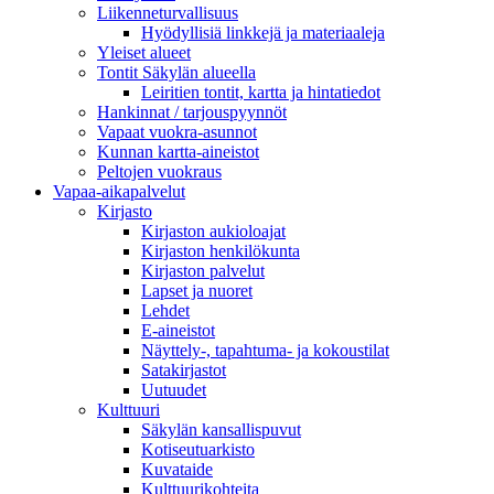
Liikenneturvallisuus
Hyödyllisiä linkkejä ja materiaaleja
Yleiset alueet
Tontit Säkylän alueella
Leiritien tontit, kartta ja hintatiedot
Hankinnat / tarjouspyynnöt
Vapaat vuokra-asunnot
Kunnan kartta-aineistot
Peltojen vuokraus
Vapaa-aika­palvelut
Kirjasto
Kirjaston aukioloajat
Kirjaston henkilökunta
Kirjaston palvelut
Lapset ja nuoret
Lehdet
E-aineistot
Näyttely-, tapahtuma- ja kokoustilat
Satakirjastot
Uutuudet
Kulttuuri
Säkylän kansallispuvut
Kotiseutuarkisto
Kuvataide
Kulttuurikohteita