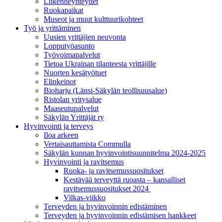
Liikenneyhteydet
Ruokapaikat
Museot ja muut kulttuurikohteet
Työ ja yrittä­minen
Uusien yrittäjien neuvonta
Lopputyöasunto
Työvoimapalvelut
Tietoa Ukrainan tilanteesta yrittäjille
Nuorten kesätyötuet
Elinkeinot
Bioharju (Länsi-Säkylän teollisuusalue)
Ristolan yritysalue
Maaseutupalvelut
Säkylän Yrittäjät ry
Hyvinvointi ja terveys
Iloa arkeen
Vertaisauttamista Commulla
Säkylän kunnan hyvinvointisuunnitelma 2024-2025
Hyvinvointi ja ravitsemus
Ruoka- ja ravitsemussuositukset
Kestävää terveyttä ruoasta – kansalliset
ravitsemussuositukset 2024
Vilkas-viikko
Terveyden ja hyvinvoinnin edistäminen
Terveyden ja hyvinvoinnin edistämisen hankkeet