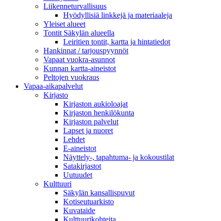
Liikenneturvallisuus
Hyödyllisiä linkkejä ja materiaaleja
Yleiset alueet
Tontit Säkylän alueella
Leiritien tontit, kartta ja hintatiedot
Hankinnat / tarjouspyynnöt
Vapaat vuokra-asunnot
Kunnan kartta-aineistot
Peltojen vuokraus
Vapaa-aika­palvelut
Kirjasto
Kirjaston aukioloajat
Kirjaston henkilökunta
Kirjaston palvelut
Lapset ja nuoret
Lehdet
E-aineistot
Näyttely-, tapahtuma- ja kokoustilat
Satakirjastot
Uutuudet
Kulttuuri
Säkylän kansallispuvut
Kotiseutuarkisto
Kuvataide
Kulttuurikohteita