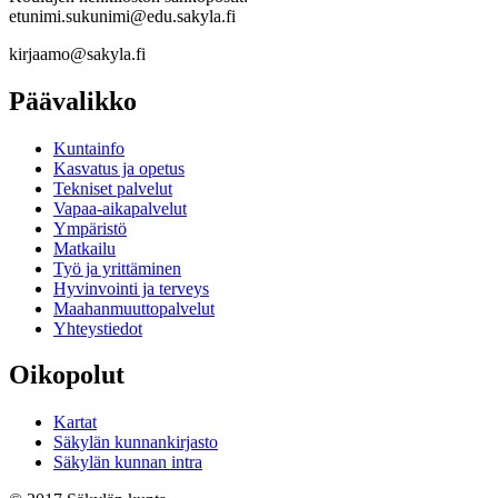
etunimi.sukunimi@edu.sakyla.fi
kirjaamo@sakyla.fi
Päävalikko
Kunta­info
Kasvatus ja opetus
Tekniset palvelut
Vapaa-aika­palvelut
Ympä­ristö
Mat­kailu
Työ ja yrittä­minen
Hyvinvointi ja terveys
Maahanmuuttopalvelut
Yhteystiedot
Oikopolut
Kartat
Säkylän kunnankirjasto
Säkylän kunnan intra