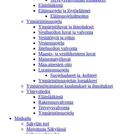
Eläinlääkintä
Eläinsuojelu ja löytöeläimet
Eläinsuojeluilmoitus
Ympäristönsuojelu
Ympäristöluvat ja ilmoitukset
Vesihuollon luvat ja valvonta
Vesistötyöt ja ojitus
Vesiensuojelu
Jätehuollon valvonta
Maasto- ja vesiliikenteen luvat
Maisematyöluvat
Maa-ainesten otto
Luonnonsuojelu
Suojelualueet ja -kohteet
Ympäristönsuojelun lomakkeet
Ympäristötoimiston kuulutukset ja ilmoitukset
Yhteystiedot
Eläinlääkintä
Rakennusvalvonta
Terveysvalvonta
Ympäristönsuojelu
Mat­kailu
Säkylän tori
Majoitusta Säkylässä