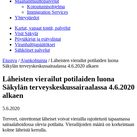
Maahanmuuttopalvelut
Kotoutumisohjelma
Immigration Services
Yhteystiedot
Kartat, vapaat tontit, palvelut
Visit Säkylä
Pöytäkirjat ja esityslistat
Viranhaltijapäätökset
Sähköiset palvelut
Etusivu
/
Ajankohtaista
/
Läheisten vierailut potilaiden luona
Säkylän terveyskeskussairaalassa 4.6.2020 alkaen
Läheisten vierailut potilaiden luona
Säkylän terveyskeskussairaalassa 4.6.2020
alkaen
5.6.2020
Terveet, oireettomat läheiset voivat vierailla rajoitetusti tapaamassa
sairaalahoidossa olevia potilaita. Vierailijoiden määrä on korkeintaan
kolme läheistä kerralla.