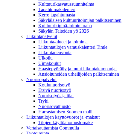
Kulttuurikasvatussuunnitelma
Tapahtumakalenteri
Kerro tapahtumasta
Säkyläläisen kulttuuritoimijan palkitseminen
Kulttuurikipinä-toimintaraha
Säkylän Taiteiden yö 2026
Liikuntapalvelut
Liikunta-alueet ja toiminta
Liikuntatilojen varauskalenteri Timle
Liikuntaneuvonta
Ulkoilu
Uimakoulut
Haastepyöräily ja muut liikuntakampanjat
Ansioituneiden urheilijoiden palkitseminen
Nuorisopalvelut
Koulunuorisotyö
Etsivä nuorisotyö
Nuorisotyö- ja tilat
Tryki
Nuorisovaltuusto
Harrastamisen Suomen malli
Liikuntatilojen käyttövuorot ja -maksut
Tilojen käyttöanomuslomake
Vertaisauttamista Commulla
Työtoiminta