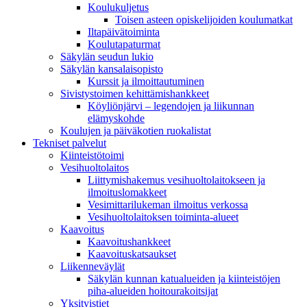
Koulukuljetus
Toisen asteen opiskelijoiden koulumatkat
Iltapäivätoiminta
Koulutapaturmat
Säkylän seudun lukio
Säkylän kansalaisopisto
Kurssit ja ilmoittautuminen
Sivistystoimen kehittämishankkeet
Köyliönjärvi – legendojen ja liikunnan
elämyskohde
Koulujen ja päiväkotien ruokalistat
Tekniset palvelut
Kiinteistötoimi
Vesihuoltolaitos
Liittymishakemus vesihuoltolaitokseen ja
ilmoituslomakkeet
Vesimittarilukeman ilmoitus verkossa
Vesihuoltolaitoksen toiminta-alueet
Kaavoitus
Kaavoitushankkeet
Kaavoituskatsaukset
Liikenneväylät
Säkylän kunnan katualueiden ja kiinteistöjen
piha-alueiden hoitourakoitsijat
Yksityistiet