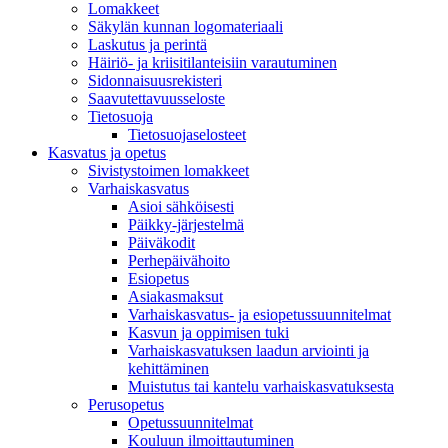
Lomakkeet
Säkylän kunnan logomateriaali
Laskutus ja perintä
Häiriö- ja kriisitilanteisiin varautuminen
Sidonnaisuusrekisteri
Saavutettavuusseloste
Tietosuoja
Tietosuojaselosteet
Kasvatus ja opetus
Sivistystoimen lomakkeet
Varhaiskasvatus
Asioi sähköisesti
Päikky-järjestelmä
Päiväkodit
Perhepäivähoito
Esiopetus
Asiakasmaksut
Varhaiskasvatus- ja esiopetussuunnitelmat
Kasvun ja oppimisen tuki
Varhaiskasvatuksen laadun arviointi ja
kehittäminen
Muistutus tai kantelu varhaiskasvatuksesta
Perusopetus
Opetussuunnitelmat
Kouluun ilmoittautuminen