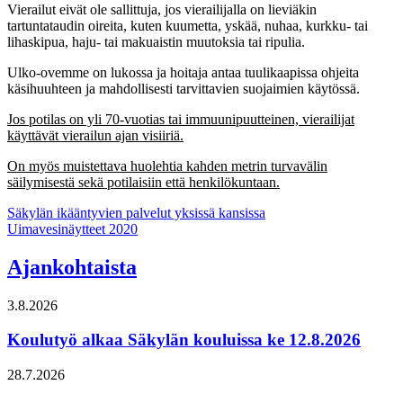
Vierailut eivät ole sallittuja, jos vierailijalla on lieviäkin
tartuntataudin oireita, kuten kuumetta, yskää, nuhaa, kurkku- tai
lihaskipua, haju- tai makuaistin muutoksia tai ripulia.
Ulko-ovemme on lukossa ja hoitaja antaa tuulikaapissa ohjeita
käsihuuhteen ja mahdollisesti tarvittavien suojaimien käytössä.
Jos potilas on yli 70-vuotias tai immuunipuutteinen, vierailijat
käyttävät vierailun ajan visiiriä.
On myös muistettava huolehtia kahden metrin turvavälin
säilymisestä sekä potilaisiin että henkilökuntaan.
Artikkelien
Säkylän ikääntyvien palvelut yksissä kansissa
Uimavesinäytteet 2020
selaus
Ajankohtaista
3.8.2026
Koulutyö alkaa Säkylän kouluissa ke 12.8.2026
28.7.2026