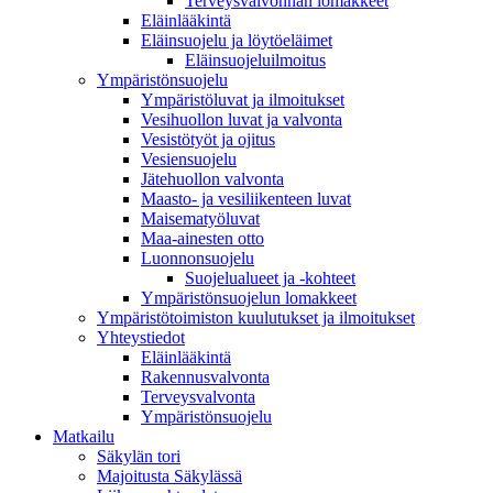
Terveysvalvonnan lomakkeet
Eläinlääkintä
Eläinsuojelu ja löytöeläimet
Eläinsuojeluilmoitus
Ympäristönsuojelu
Ympäristöluvat ja ilmoitukset
Vesihuollon luvat ja valvonta
Vesistötyöt ja ojitus
Vesiensuojelu
Jätehuollon valvonta
Maasto- ja vesiliikenteen luvat
Maisematyöluvat
Maa-ainesten otto
Luonnonsuojelu
Suojelualueet ja -kohteet
Ympäristönsuojelun lomakkeet
Ympäristötoimiston kuulutukset ja ilmoitukset
Yhteystiedot
Eläinlääkintä
Rakennusvalvonta
Terveysvalvonta
Ympäristönsuojelu
Mat­kailu
Säkylän tori
Majoitusta Säkylässä