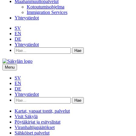
Maahanmuuttopalvelut
Kotoutumisohjelma
Immigration Services
Yhteystiedot
SV
EN
DE
Yhteystiedot
Hae
hakusanalla:
Menu
SV
EN
DE
Yhteystiedot
Hae
hakusanalla:
Kartat, vapaat tontit, palvelut
Visit Säkylä
Pöytäkirjat ja esityslistat
Viranhaltijapäätökset
Sähköiset palvelut