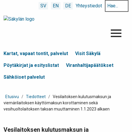
Hae
SV
EN
DE
Yhteystiedot
hakusanalla:
Menu
Kartat, vapaat tontit, palvelut
Visit Säkylä
Pöytäkirjat ja esityslistat
Viranhaltijapäätökset
Sähköiset palvelut
Etusivu
/
Tiedotteet
/
Vesilaitoksen kulutusmaksun ja
viemärilaitoksen käyttömaksun korottaminen sekä
vesihuoltolaitoksen taksan muuttaminen 1.1.2023 alkaen
Vesilaitoksen kulutusmaksun ja