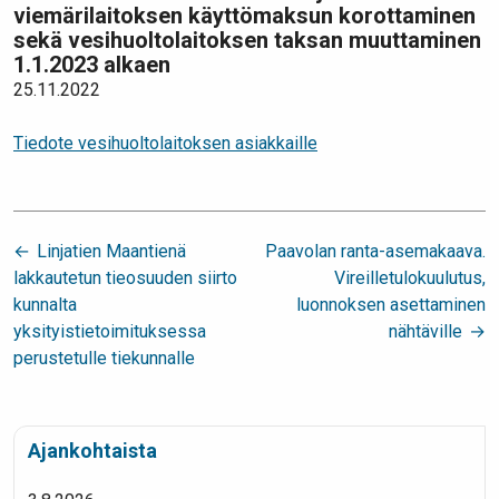
viemärilaitoksen käyttömaksun korottaminen
sekä vesihuoltolaitoksen taksan muuttaminen
1.1.2023 alkaen
25.11.2022
Tiedote vesihuoltolaitoksen asiakkaille
Artikkelien
Linjatien Maantienä
Paavolan ranta-asemakaava.
selaus
lakkautetun tieosuuden siirto
Vireilletulokuulutus,
kunnalta
luonnoksen asettaminen
yksityistietoimituksessa
nähtäville
perustetulle tiekunnalle
Ajankohtaista