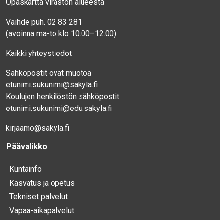
Opaskartta viraston alueesta
Vaihde puh. 02 83 281
(avoinna ma-to klo 10.00–12.00)
Kaikki yhteystiedot
Sähköpostit ovat muotoa
etunimi.sukunimi@sakyla.fi
Koulujen henkilöstön sähköpostit:
etunimi.sukunimi@edu.sakyla.fi
kirjaamo@sakyla.fi
Päävalikko
Kunta­info
Kasvatus ja opetus
Tekniset palvelut
Vapaa-aika­palvelut