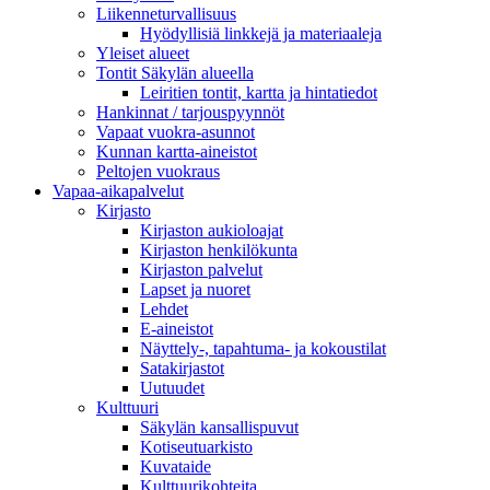
Liikenneturvallisuus
Hyödyllisiä linkkejä ja materiaaleja
Yleiset alueet
Tontit Säkylän alueella
Leiritien tontit, kartta ja hintatiedot
Hankinnat / tarjouspyynnöt
Vapaat vuokra-asunnot
Kunnan kartta-aineistot
Peltojen vuokraus
Vapaa-aika­palvelut
Kirjasto
Kirjaston aukioloajat
Kirjaston henkilökunta
Kirjaston palvelut
Lapset ja nuoret
Lehdet
E-aineistot
Näyttely-, tapahtuma- ja kokoustilat
Satakirjastot
Uutuudet
Kulttuuri
Säkylän kansallispuvut
Kotiseutuarkisto
Kuvataide
Kulttuurikohteita