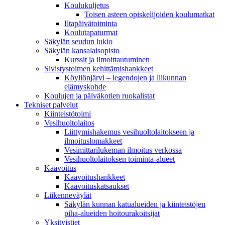
Koulukuljetus
Toisen asteen opiskelijoiden koulumatkat
Iltapäivätoiminta
Koulutapaturmat
Säkylän seudun lukio
Säkylän kansalaisopisto
Kurssit ja ilmoittautuminen
Sivistystoimen kehittämishankkeet
Köyliönjärvi – legendojen ja liikunnan
elämyskohde
Koulujen ja päiväkotien ruokalistat
Tekniset palvelut
Kiinteistötoimi
Vesihuoltolaitos
Liittymishakemus vesihuoltolaitokseen ja
ilmoituslomakkeet
Vesimittarilukeman ilmoitus verkossa
Vesihuoltolaitoksen toiminta-alueet
Kaavoitus
Kaavoitushankkeet
Kaavoituskatsaukset
Liikenneväylät
Säkylän kunnan katualueiden ja kiinteistöjen
piha-alueiden hoitourakoitsijat
Yksityistiet