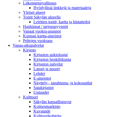
Liikenneturvallisuus
Hyödyllisiä linkkejä ja materiaaleja
Yleiset alueet
Tontit Säkylän alueella
Leiritien tontit, kartta ja hintatiedot
Hankinnat / tarjouspyynnöt
Vapaat vuokra-asunnot
Kunnan kartta-aineistot
Peltojen vuokraus
Vapaa-aika­palvelut
Kirjasto
Kirjaston aukioloajat
Kirjaston henkilökunta
Kirjaston palvelut
Lapset ja nuoret
Lehdet
E-aineistot
Näyttely-, tapahtuma- ja kokoustilat
Satakirjastot
Uutuudet
Kulttuuri
Säkylän kansallispuvut
Kotiseutuarkisto
Kuvataide
Kulttuurikohteita