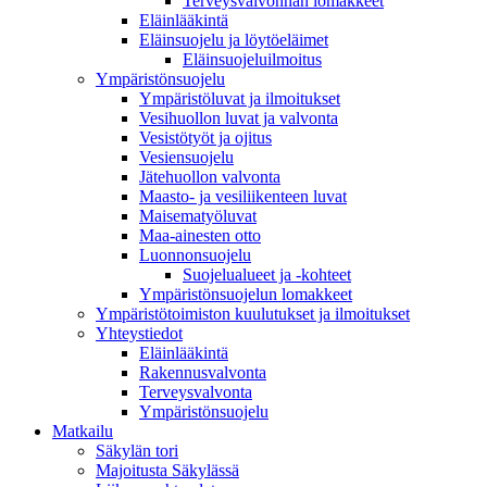
Terveysvalvonnan lomakkeet
Eläinlääkintä
Eläinsuojelu ja löytöeläimet
Eläinsuojeluilmoitus
Ympäristönsuojelu
Ympäristöluvat ja ilmoitukset
Vesihuollon luvat ja valvonta
Vesistötyöt ja ojitus
Vesiensuojelu
Jätehuollon valvonta
Maasto- ja vesiliikenteen luvat
Maisematyöluvat
Maa-ainesten otto
Luonnonsuojelu
Suojelualueet ja -kohteet
Ympäristönsuojelun lomakkeet
Ympäristötoimiston kuulutukset ja ilmoitukset
Yhteystiedot
Eläinlääkintä
Rakennusvalvonta
Terveysvalvonta
Ympäristönsuojelu
Mat­kailu
Säkylän tori
Majoitusta Säkylässä