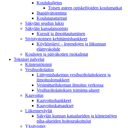
Koulukuljetus
Toisen asteen opiskelijoiden koulumatkat
Iltapäivätoiminta
Koulutapaturmat
Säkylän seudun lukio
Säkylän kansalaisopisto
Kurssit ja ilmoittautuminen
Sivistystoimen kehittämishankkeet
Köyliönjärvi – legendojen ja liikunnan
elämyskohde
Koulujen ja päiväkotien ruokalistat
Tekniset palvelut
Kiinteistötoimi
Vesihuoltolaitos
Liittymishakemus vesihuoltolaitokseen ja
ilmoituslomakkeet
Vesimittarilukeman ilmoitus verkossa
Vesihuoltolaitoksen toiminta-alueet
Kaavoitus
Kaavoitushankkeet
Kaavoituskatsaukset
Liikenneväylät
Säkylän kunnan katualueiden ja kiinteistöjen
piha-alueiden hoitourakoitsijat
Yksityistiet