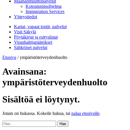
Maahanmuuttopalvelut
Kotoutumisohjelma
Immigration Services
Yhteystiedot
Kartat, vapaat tontit, palvelut
Visit Säkylä
Pöytäkirjat ja esityslistat
Viranhaltijapäätökset
Sähköiset palvelut
Etusivu
/
ympäristöterveydenhuolto
Avainsana:
ympäristöterveydenhuolto
Sisältöä ei löytynyt.
Jotain on hukassa. Kokeile hakua, tai
palaa etusivulle
.
Hae: