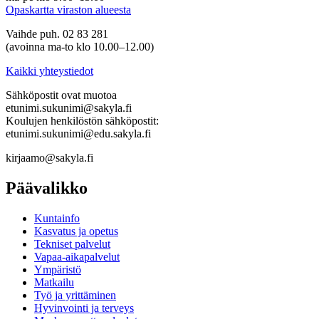
Opaskartta viraston alueesta
Vaihde puh. 02 83 281
(avoinna ma-to klo 10.00–12.00)
Kaikki yhteystiedot
Sähköpostit ovat muotoa
etunimi.sukunimi@sakyla.fi
Koulujen henkilöstön sähköpostit:
etunimi.sukunimi@edu.sakyla.fi
kirjaamo@sakyla.fi
Päävalikko
Kunta­info
Kasvatus ja opetus
Tekniset palvelut
Vapaa-aika­palvelut
Ympä­ristö
Mat­kailu
Työ ja yrittä­minen
Hyvinvointi ja terveys