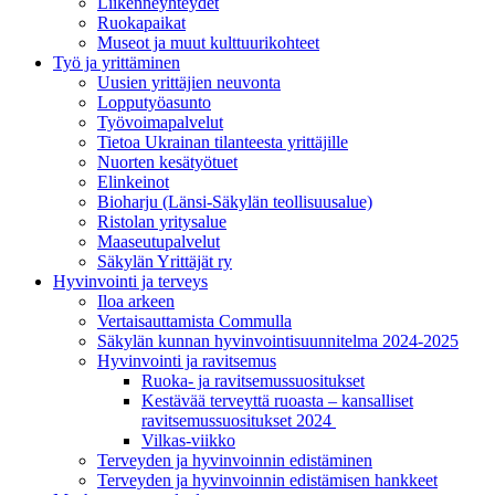
Liikenneyhteydet
Ruokapaikat
Museot ja muut kulttuurikohteet
Työ ja yrittä­minen
Uusien yrittäjien neuvonta
Lopputyöasunto
Työvoimapalvelut
Tietoa Ukrainan tilanteesta yrittäjille
Nuorten kesätyötuet
Elinkeinot
Bioharju (Länsi-Säkylän teollisuusalue)
Ristolan yritysalue
Maaseutupalvelut
Säkylän Yrittäjät ry
Hyvinvointi ja terveys
Iloa arkeen
Vertaisauttamista Commulla
Säkylän kunnan hyvinvointisuunnitelma 2024-2025
Hyvinvointi ja ravitsemus
Ruoka- ja ravitsemussuositukset
Kestävää terveyttä ruoasta – kansalliset
ravitsemussuositukset 2024
Vilkas-viikko
Terveyden ja hyvinvoinnin edistäminen
Terveyden ja hyvinvoinnin edistämisen hankkeet