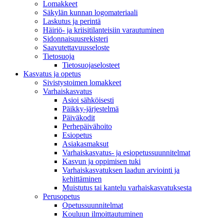
Lomakkeet
Säkylän kunnan logomateriaali
Laskutus ja perintä
Häiriö- ja kriisitilanteisiin varautuminen
Sidonnaisuusrekisteri
Saavutettavuusseloste
Tietosuoja
Tietosuojaselosteet
Kasvatus ja opetus
Sivistystoimen lomakkeet
Varhaiskasvatus
Asioi sähköisesti
Päikky-järjestelmä
Päiväkodit
Perhepäivähoito
Esiopetus
Asiakasmaksut
Varhaiskasvatus- ja esiopetussuunnitelmat
Kasvun ja oppimisen tuki
Varhaiskasvatuksen laadun arviointi ja
kehittäminen
Muistutus tai kantelu varhaiskasvatuksesta
Perusopetus
Opetussuunnitelmat
Kouluun ilmoittautuminen