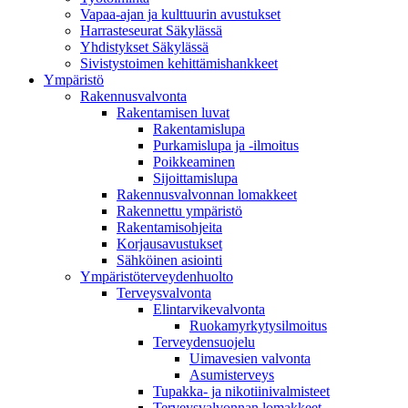
Vapaa-ajan ja kulttuurin avustukset
Harrasteseurat Säkylässä
Yhdistykset Säkylässä
Sivistystoimen kehittämishankkeet
Ympä­ristö
Rakennusvalvonta
Rakentamisen luvat
Rakentamislupa
Purkamislupa ja -ilmoitus
Poikkeaminen
Sijoittamislupa
Rakennusvalvonnan lomakkeet
Rakennettu ympäristö
Rakentamisohjeita
Korjausavustukset
Sähköinen asiointi
Ympäristöterveydenhuolto
Terveysvalvonta
Elintarvikevalvonta
Ruokamyrkytysilmoitus
Terveydensuojelu
Uimavesien valvonta
Asumisterveys
Tupakka- ja nikotiinivalmisteet
Terveysvalvonnan lomakkeet