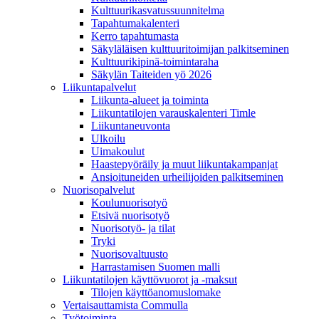
Kulttuurikasvatussuunnitelma
Tapahtumakalenteri
Kerro tapahtumasta
Säkyläläisen kulttuuritoimijan palkitseminen
Kulttuurikipinä-toimintaraha
Säkylän Taiteiden yö 2026
Liikuntapalvelut
Liikunta-alueet ja toiminta
Liikuntatilojen varauskalenteri Timle
Liikuntaneuvonta
Ulkoilu
Uimakoulut
Haastepyöräily ja muut liikuntakampanjat
Ansioituneiden urheilijoiden palkitseminen
Nuorisopalvelut
Koulunuorisotyö
Etsivä nuorisotyö
Nuorisotyö- ja tilat
Tryki
Nuorisovaltuusto
Harrastamisen Suomen malli
Liikuntatilojen käyttövuorot ja -maksut
Tilojen käyttöanomuslomake
Vertaisauttamista Commulla
Työtoiminta