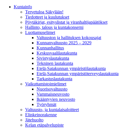
Kunta­info
Tervetuloa Säkylään!
Tiedotteet ja kuulutukset
Pöytäkirjat, esityslistat ja viranhaltijapäätökset
Hallinto, talous ja kuntakonserni
Luottamuselimet
Valtuuston ja hallituksen kokousajat
Kunnanvaltuusto 2025 – 2029
Kunnanhallitus
Keskusvaalilautakunta
Sivistyslautakunta
Tekninen lautakunta
Etelä-Satakunnan ympäristölautakunta
Etelä-Satakunnan ympäristöterveyslautakunta
Tarkastuslautakunta
Vaikuttamistoimielimet
Nuorisovaltuusto
Vammaisneuvosto
Ikääntyvien neuvosto
Työryhmät
Valtuusto- ja kuntalaisaloitteet
Elinkeinorakenne
Jätehuolto
Kelan etäpalvelupiste