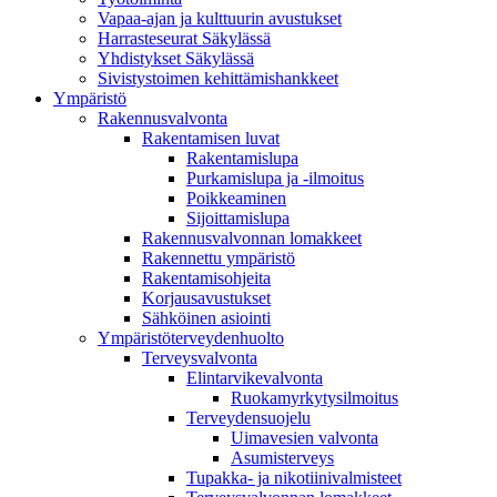
Vapaa-ajan ja kulttuurin avustukset
Harrasteseurat Säkylässä
Yhdistykset Säkylässä
Sivistystoimen kehittämishankkeet
Ympä­ristö
Rakennusvalvonta
Rakentamisen luvat
Rakentamislupa
Purkamislupa ja -ilmoitus
Poikkeaminen
Sijoittamislupa
Rakennusvalvonnan lomakkeet
Rakennettu ympäristö
Rakentamisohjeita
Korjausavustukset
Sähköinen asiointi
Ympäristöterveydenhuolto
Terveysvalvonta
Elintarvikevalvonta
Ruokamyrkytysilmoitus
Terveydensuojelu
Uimavesien valvonta
Asumisterveys
Tupakka- ja nikotiinivalmisteet