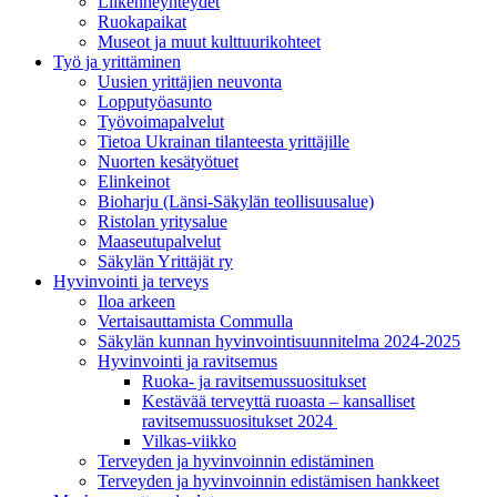
Liikenneyhteydet
Ruokapaikat
Museot ja muut kulttuurikohteet
Työ ja yrittä­minen
Uusien yrittäjien neuvonta
Lopputyöasunto
Työvoimapalvelut
Tietoa Ukrainan tilanteesta yrittäjille
Nuorten kesätyötuet
Elinkeinot
Bioharju (Länsi-Säkylän teollisuusalue)
Ristolan yritysalue
Maaseutupalvelut
Säkylän Yrittäjät ry
Hyvinvointi ja terveys
Iloa arkeen
Vertaisauttamista Commulla
Säkylän kunnan hyvinvointisuunnitelma 2024-2025
Hyvinvointi ja ravitsemus
Ruoka- ja ravitsemussuositukset
Kestävää terveyttä ruoasta – kansalliset
ravitsemussuositukset 2024
Vilkas-viikko
Terveyden ja hyvinvoinnin edistäminen
Terveyden ja hyvinvoinnin edistämisen hankkeet