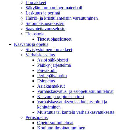
Lomakkeet
Säkylän kunnan logomateriaali
Laskutus ja perintä
Häiriö- ja kriisitilanteisiin varautuminen
Sidonnaisuusrekisteri
Saavutettavuusseloste
Tietosuoja
Tietosuojaselosteet
Kasvatus ja opetus
Sivistystoimen lomakkeet
Varhaiskasvatus
Asioi sähköisesti
Päikky-järjestelmä
Päiväkodit
Perhepäivähoito
Esiopetus
Asiakasmaksut
Varhaiskasvatus- ja esiopetussuunnitelmat
Kasvun ja oppimisen tuki
Varhaiskasvatuksen laadun arviointi ja
kehittäminen
Muistutus tai kantelu varhaiskasvatuksesta
Perusopetus
Opetussuunnitelmat
Kouluun ilmoittautuminen