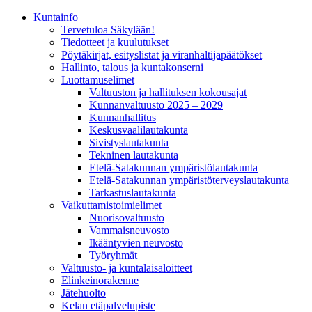
Kunta­info
Tervetuloa Säkylään!
Tiedotteet ja kuulutukset
Pöytäkirjat, esityslistat ja viranhaltijapäätökset
Hallinto, talous ja kuntakonserni
Luottamuselimet
Valtuuston ja hallituksen kokousajat
Kunnanvaltuusto 2025 – 2029
Kunnanhallitus
Keskusvaalilautakunta
Sivistyslautakunta
Tekninen lautakunta
Etelä-Satakunnan ympäristölautakunta
Etelä-Satakunnan ympäristöterveyslautakunta
Tarkastuslautakunta
Vaikuttamistoimielimet
Nuorisovaltuusto
Vammaisneuvosto
Ikääntyvien neuvosto
Työryhmät
Valtuusto- ja kuntalaisaloitteet
Elinkeinorakenne
Jätehuolto
Kelan etäpalvelupiste