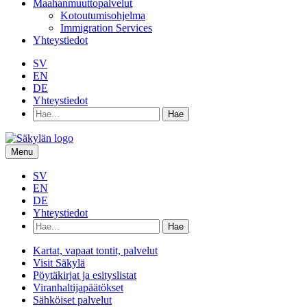
Maahanmuuttopalvelut
Kotoutumisohjelma
Immigration Services
Yhteystiedot
SV
EN
DE
Yhteystiedot
Hae
hakusanalla:
Menu
SV
EN
DE
Yhteystiedot
Hae
hakusanalla:
Kartat, vapaat tontit, palvelut
Visit Säkylä
Pöytäkirjat ja esityslistat
Viranhaltijapäätökset
Sähköiset palvelut