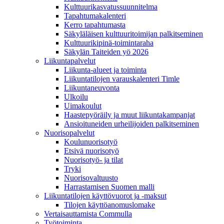
Kulttuurikasvatussuunnitelma
Tapahtumakalenteri
Kerro tapahtumasta
Säkyläläisen kulttuuritoimijan palkitseminen
Kulttuurikipinä-toimintaraha
Säkylän Taiteiden yö 2026
Liikuntapalvelut
Liikunta-alueet ja toiminta
Liikuntatilojen varauskalenteri Timle
Liikuntaneuvonta
Ulkoilu
Uimakoulut
Haastepyöräily ja muut liikuntakampanjat
Ansioituneiden urheilijoiden palkitseminen
Nuorisopalvelut
Koulunuorisotyö
Etsivä nuorisotyö
Nuorisotyö- ja tilat
Tryki
Nuorisovaltuusto
Harrastamisen Suomen malli
Liikuntatilojen käyttövuorot ja -maksut
Tilojen käyttöanomuslomake
Vertaisauttamista Commulla
Työtoiminta