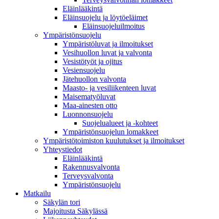
Eläinlääkintä
Eläinsuojelu ja löytöeläimet
Eläinsuojeluilmoitus
Ympäristönsuojelu
Ympäristöluvat ja ilmoitukset
Vesihuollon luvat ja valvonta
Vesistötyöt ja ojitus
Vesiensuojelu
Jätehuollon valvonta
Maasto- ja vesiliikenteen luvat
Maisematyöluvat
Maa-ainesten otto
Luonnonsuojelu
Suojelualueet ja -kohteet
Ympäristönsuojelun lomakkeet
Ympäristötoimiston kuulutukset ja ilmoitukset
Yhteystiedot
Eläinlääkintä
Rakennusvalvonta
Terveysvalvonta
Ympäristönsuojelu
Mat­kailu
Säkylän tori
Majoitusta Säkylässä