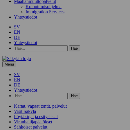
Maahanmuuttopalvelut
Kotoutumisohjelma
Immigration Services
Yhteystiedot
SV
EN
DE
Yhteystiedot
Hae
hakusanalla:
Menu
SV
EN
DE
Yhteystiedot
Hae
hakusanalla:
Kartat, vapaat tontit, palvelut
Visit Säkylä
Pöytäkirjat ja esityslistat
Viranhaltijapäätökset
Sähköiset palvelut