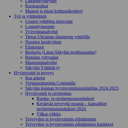
Liikenneyhteydet
Ruokapaikat
Museot ja muut kulttuurikohteet
Työ ja yrittä­minen
Uusien yrittäjien neuvonta
Lopputyöasunto
Työvoimapalvelut
Tietoa Ukrainan tilanteesta yrittäjille
Nuorten kesätyötuet
Elinkeinot
Bioharju (Länsi-Säkylän teollisuusalue)
Ristolan yritysalue
Maaseutupalvelut
Säkylän Yrittäjät ry
Hyvinvointi ja terveys
Iloa arkeen
Vertaisauttamista Commulla
Säkylän kunnan hyvinvointisuunnitelma 2024-2025
Hyvinvointi ja ravitsemus
Ruoka- ja ravitsemussuositukset
Kestävää terveyttä ruoasta – kansalliset
ravitsemussuositukset 2024
Vilkas-viikko
Terveyden ja hyvinvoinnin edistäminen
Terveyden ja hyvinvoinnin edistämisen hankkeet