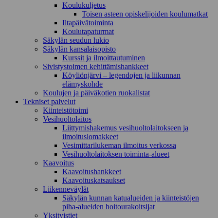
Koulukuljetus
Toisen asteen opiskelijoiden koulumatkat
Iltapäivätoiminta
Koulutapaturmat
Säkylän seudun lukio
Säkylän kansalaisopisto
Kurssit ja ilmoittautuminen
Sivistystoimen kehittämishankkeet
Köyliönjärvi – legendojen ja liikunnan
elämyskohde
Koulujen ja päiväkotien ruokalistat
Tekniset palvelut
Kiinteistötoimi
Vesihuoltolaitos
Liittymishakemus vesihuoltolaitokseen ja
ilmoituslomakkeet
Vesimittarilukeman ilmoitus verkossa
Vesihuoltolaitoksen toiminta-alueet
Kaavoitus
Kaavoitushankkeet
Kaavoituskatsaukset
Liikenneväylät
Säkylän kunnan katualueiden ja kiinteistöjen
piha-alueiden hoitourakoitsijat
Yksityistiet