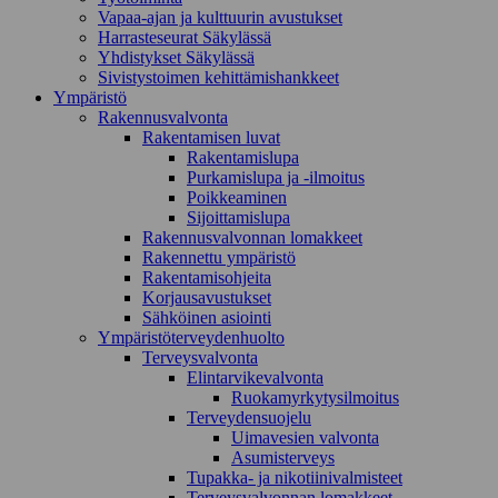
Vapaa-ajan ja kulttuurin avustukset
Harrasteseurat Säkylässä
Yhdistykset Säkylässä
Sivistystoimen kehittämishankkeet
Ympä­ristö
Rakennusvalvonta
Rakentamisen luvat
Rakentamislupa
Purkamislupa ja -ilmoitus
Poikkeaminen
Sijoittamislupa
Rakennusvalvonnan lomakkeet
Rakennettu ympäristö
Rakentamisohjeita
Korjausavustukset
Sähköinen asiointi
Ympäristöterveydenhuolto
Terveysvalvonta
Elintarvikevalvonta
Ruokamyrkytysilmoitus
Terveydensuojelu
Uimavesien valvonta
Asumisterveys
Tupakka- ja nikotiinivalmisteet
Terveysvalvonnan lomakkeet