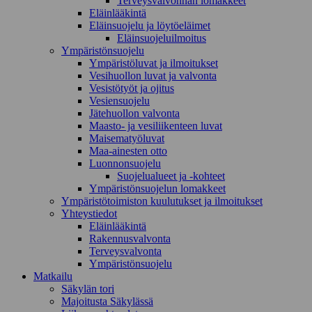
Terveysvalvonnan lomakkeet
Eläinlääkintä
Eläinsuojelu ja löytöeläimet
Eläinsuojeluilmoitus
Ympäristönsuojelu
Ympäristöluvat ja ilmoitukset
Vesihuollon luvat ja valvonta
Vesistötyöt ja ojitus
Vesiensuojelu
Jätehuollon valvonta
Maasto- ja vesiliikenteen luvat
Maisematyöluvat
Maa-ainesten otto
Luonnonsuojelu
Suojelualueet ja -kohteet
Ympäristönsuojelun lomakkeet
Ympäristötoimiston kuulutukset ja ilmoitukset
Yhteystiedot
Eläinlääkintä
Rakennusvalvonta
Terveysvalvonta
Ympäristönsuojelu
Mat­kailu
Säkylän tori
Majoitusta Säkylässä