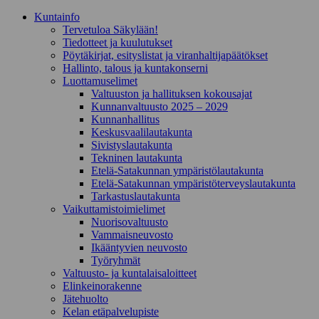
Kunta­info
Tervetuloa Säkylään!
Tiedotteet ja kuulutukset
Pöytäkirjat, esityslistat ja viranhaltijapäätökset
Hallinto, talous ja kuntakonserni
Luottamuselimet
Valtuuston ja hallituksen kokousajat
Kunnanvaltuusto 2025 – 2029
Kunnanhallitus
Keskusvaalilautakunta
Sivistyslautakunta
Tekninen lautakunta
Etelä-Satakunnan ympäristölautakunta
Etelä-Satakunnan ympäristöterveyslautakunta
Tarkastuslautakunta
Vaikuttamistoimielimet
Nuorisovaltuusto
Vammaisneuvosto
Ikääntyvien neuvosto
Työryhmät
Valtuusto- ja kuntalaisaloitteet
Elinkeinorakenne
Jätehuolto
Kelan etäpalvelupiste