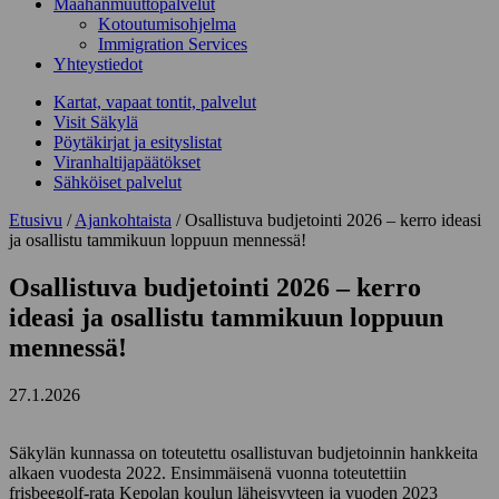
Maahanmuuttopalvelut
Kotoutumisohjelma
Immigration Services
Yhteystiedot
Kartat, vapaat tontit, palvelut
Visit Säkylä
Pöytäkirjat ja esityslistat
Viranhaltijapäätökset
Sähköiset palvelut
Etusivu
/
Ajankohtaista
/
Osallistuva budjetointi 2026 – kerro ideasi
ja osallistu tammikuun loppuun mennessä!
Osallistuva budjetointi 2026 – kerro
ideasi ja osallistu tammikuun loppuun
mennessä!
27.1.2026
Säkylän kunnassa on toteutettu osallistuvan budjetoinnin hankkeita
alkaen vuodesta 2022. Ensimmäisenä vuonna toteutettiin
frisbeegolf-rata Kepolan koulun läheisyyteen ja vuoden 2023