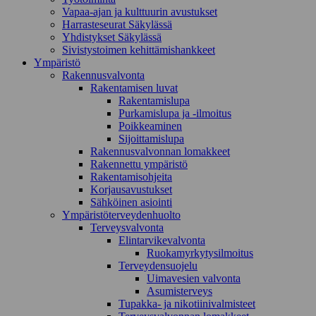
Vapaa-ajan ja kulttuurin avustukset
Harrasteseurat Säkylässä
Yhdistykset Säkylässä
Sivistystoimen kehittämishankkeet
Ympä­ristö
Rakennusvalvonta
Rakentamisen luvat
Rakentamislupa
Purkamislupa ja -ilmoitus
Poikkeaminen
Sijoittamislupa
Rakennusvalvonnan lomakkeet
Rakennettu ympäristö
Rakentamisohjeita
Korjausavustukset
Sähköinen asiointi
Ympäristöterveydenhuolto
Terveysvalvonta
Elintarvikevalvonta
Ruokamyrkytysilmoitus
Terveydensuojelu
Uimavesien valvonta
Asumisterveys
Tupakka- ja nikotiinivalmisteet