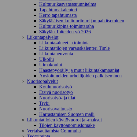
Kulttuurikasvatussuunnitelma
Tapahtumakalenteri
Kerro tapahtumasta
Säkyläläisen kulttuuritoimijan palkitseminen
Kulttuurikipinä-toimintaraha
Säkylän Taiteiden yö 2026
Liikuntapalvelut
Liikunta-alueet ja toiminta
Liikuntatilojen varauskalenteri Timle
Liikuntaneuvonta
Ulkoilu
Uimakoulut
Haastepyöräily ja muut liikuntakampanjat
Ansioituneiden urheilijoiden palkitseminen
Nuorisopalvelut
Koulunuorisotyö
Etsivä nuorisotyö
Nuorisotyö- ja tilat
Tryki
Nuorisovaltuusto
Harrastamisen Suomen malli
Liikuntatilojen käyttövuorot ja -maksut
Tilojen käyttöanomuslomake
Vertaisauttamista Commulla
Työtoiminta