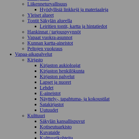
Liikenneturvallisuus
Hyödyllisiä linkkejä ja materiaaleja
Yleiset alueet
Tontit Säkylän alueella
Leiritien tontit, kartta ja hintatiedot
Hankinnat / tarjouspyynnöt
Vapaat vuokra-asunnot
Kunnan kartta-aineistot
Peltojen vuokraus
Vapaa-aika­palvelut
Kirjasto
Kirjaston aukioloajat
Kirjaston henkilökunta
Kirjaston palvelut
Lapset ja nuoret
Lehdet
E-aineistot
Näyttely-, tapahtuma- ja kokoustilat
Satakirjastot
Uutuudet
Kulttuuri
Säkylän kansallispuvut
Kotiseutuarkisto
Kuvataide
Kulttuurikohteita