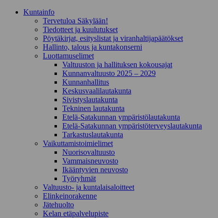
Kunta­info
Tervetuloa Säkylään!
Tiedotteet ja kuulutukset
Pöytäkirjat, esityslistat ja viranhaltijapäätökset
Hallinto, talous ja kuntakonserni
Luottamuselimet
Valtuuston ja hallituksen kokousajat
Kunnanvaltuusto 2025 – 2029
Kunnanhallitus
Keskusvaalilautakunta
Sivistyslautakunta
Tekninen lautakunta
Etelä-Satakunnan ympäristölautakunta
Etelä-Satakunnan ympäristöterveyslautakunta
Tarkastuslautakunta
Vaikuttamistoimielimet
Nuorisovaltuusto
Vammaisneuvosto
Ikääntyvien neuvosto
Työryhmät
Valtuusto- ja kuntalaisaloitteet
Elinkeinorakenne
Jätehuolto
Kelan etäpalvelupiste