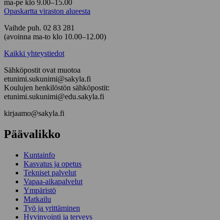
ma-pe klo 9.00–15.00
Opaskartta viraston alueesta
Vaihde puh. 02 83 281
(avoinna ma-to klo 10.00–12.00)
Kaikki yhteystiedot
Sähköpostit ovat muotoa
etunimi.sukunimi@sakyla.fi
Koulujen henkilöstön sähköpostit:
etunimi.sukunimi@edu.sakyla.fi
kirjaamo@sakyla.fi
Päävalikko
Kunta­info
Kasvatus ja opetus
Tekniset palvelut
Vapaa-aika­palvelut
Ympä­ristö
Mat­kailu
Työ ja yrittä­minen
Hyvinvointi ja terveys