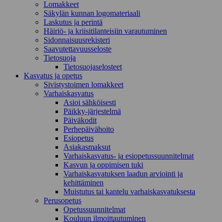
Lomakkeet
Säkylän kunnan logomateriaali
Laskutus ja perintä
Häiriö- ja kriisitilanteisiin varautuminen
Sidonnaisuusrekisteri
Saavutettavuusseloste
Tietosuoja
Tietosuojaselosteet
Kasvatus ja opetus
Sivistystoimen lomakkeet
Varhaiskasvatus
Asioi sähköisesti
Päikky-järjestelmä
Päiväkodit
Perhepäivähoito
Esiopetus
Asiakasmaksut
Varhaiskasvatus- ja esiopetussuunnitelmat
Kasvun ja oppimisen tuki
Varhaiskasvatuksen laadun arviointi ja
kehittäminen
Muistutus tai kantelu varhaiskasvatuksesta
Perusopetus
Opetussuunnitelmat
Kouluun ilmoittautuminen