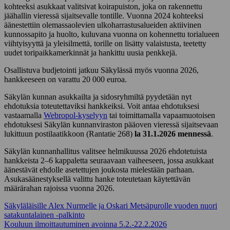
kohteeksi asukkaat valitsivat koirapuiston, joka on rakennettu
jäähallin vieressä sijaitsevalle tontille. Vuonna 2024 kohteeksi
äänestettiin olemassaolevien ulkoharrastusalueiden aktiivinen
kunnossapito ja huolto, kuluvana vuonna on kohennettu torialueen
viihtyisyyttä ja yleisilmettä, torille on lisätty valaistusta, teetetty
uudet toripaikkamerkinnät ja hankittu uusia penkkejä.
Osallistuva budjetointi jatkuu Säkylässä myös vuonna 2026,
hankkeeseen on varattu 20 000 euroa.
Säkylän kunnan asukkailta ja sidosryhmiltä pyydetään nyt
ehdotuksia toteutettaviksi hankkeiksi. Voit antaa ehdotuksesi
vastaamalla
Webropol-kyselyyn
tai toimittamalla vapaamuotoisen
ehdotuksesi Säkylän kunnanviraston pääoven vieressä sijaitsevaan
lukittuun postilaatikkoon (Rantatie 268)
la 31.1.2026 mennessä
.
Säkylän kunnanhallitus valitsee helmikuussa 2026 ehdotetuista
hankkeista 2–6 kappaletta seuraavaan vaiheeseen, jossa asukkaat
äänestävät ehdolle asetettujen joukosta mielestään parhaan.
Asukasäänestyksellä valittu hanke toteutetaan käytettävän
määrärahan rajoissa vuonna 2026.
Artikkelien
Säkyläläisille Alex Nurmelle ja Oskari Metsäpurolle vuoden nuori
satakuntalainen -palkinto
selaus
Kouluun ilmoittautuminen avoinna 5.2.-22.2.2026