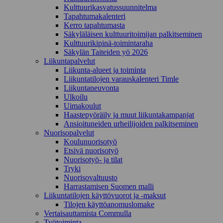
Kulttuurikasvatussuunnitelma
Tapahtumakalenteri
Kerro tapahtumasta
Säkyläläisen kulttuuritoimijan palkitseminen
Kulttuurikipinä-toimintaraha
Säkylän Taiteiden yö 2026
Liikuntapalvelut
Liikunta-alueet ja toiminta
Liikuntatilojen varauskalenteri Timle
Liikuntaneuvonta
Ulkoilu
Uimakoulut
Haastepyöräily ja muut liikuntakampanjat
Ansioituneiden urheilijoiden palkitseminen
Nuorisopalvelut
Koulunuorisotyö
Etsivä nuorisotyö
Nuorisotyö- ja tilat
Tryki
Nuorisovaltuusto
Harrastamisen Suomen malli
Liikuntatilojen käyttövuorot ja -maksut
Tilojen käyttöanomuslomake
Vertaisauttamista Commulla
Työtoiminta