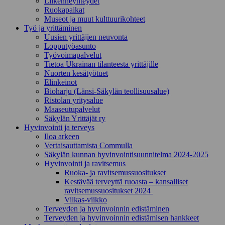
Liikenneyhteydet
Ruokapaikat
Museot ja muut kulttuurikohteet
Työ ja yrittä­minen
Uusien yrittäjien neuvonta
Lopputyöasunto
Työvoimapalvelut
Tietoa Ukrainan tilanteesta yrittäjille
Nuorten kesätyötuet
Elinkeinot
Bioharju (Länsi-Säkylän teollisuusalue)
Ristolan yritysalue
Maaseutupalvelut
Säkylän Yrittäjät ry
Hyvinvointi ja terveys
Iloa arkeen
Vertaisauttamista Commulla
Säkylän kunnan hyvinvointisuunnitelma 2024-2025
Hyvinvointi ja ravitsemus
Ruoka- ja ravitsemussuositukset
Kestävää terveyttä ruoasta – kansalliset
ravitsemussuositukset 2024
Vilkas-viikko
Terveyden ja hyvinvoinnin edistäminen
Terveyden ja hyvinvoinnin edistämisen hankkeet