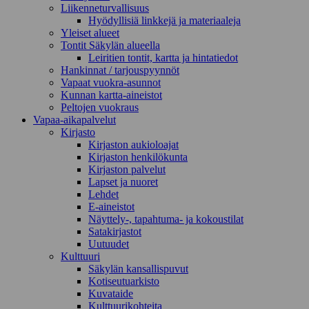
Liikenneturvallisuus
Hyödyllisiä linkkejä ja materiaaleja
Yleiset alueet
Tontit Säkylän alueella
Leiritien tontit, kartta ja hintatiedot
Hankinnat / tarjouspyynnöt
Vapaat vuokra-asunnot
Kunnan kartta-aineistot
Peltojen vuokraus
Vapaa-aika­palvelut
Kirjasto
Kirjaston aukioloajat
Kirjaston henkilökunta
Kirjaston palvelut
Lapset ja nuoret
Lehdet
E-aineistot
Näyttely-, tapahtuma- ja kokoustilat
Satakirjastot
Uutuudet
Kulttuuri
Säkylän kansallispuvut
Kotiseutuarkisto
Kuvataide
Kulttuurikohteita