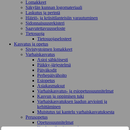
Lomakkeet
Säkylän kunnan logomateriaali
Laskutus ja perintä
Häiriö- ja kriisitilanteisiin varautuminen
Sidonnaisuusrekisteri
Saavutettavuusseloste
Tietosuoja
Tietosuojaselosteet
Kasvatus ja opetus
Sivistystoimen lomakkeet
Varhaiskasvatus
Asioi sähköisesti
Päikky-järjestelmä
Päiväkodit
Perhepäivähoito
Esiopetus
Asiakasmaksut
Varhaiskasvatus- ja esiopetussuunnitelmat
Kasvun ja oppimisen tuki
Varhaiskasvatuksen laadun arviointi ja
kehittäminen
Muistutus tai kantelu varhaiskasvatuksesta
Perusopetus
Opetussuunnitelmat
Kouluun ilmoittautuminen