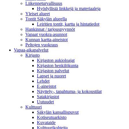
Liikenneturvallisuus
Hyödyllisiä linkkejä ja materiaaleja
Yleiset alueet
Tontit Säkylän alueella
Leiritien tontit, kartta ja hintatiedot
Hankinnat / tarjouspyynnöt
Vapaat vuokra-asunnot
Kunnan kartta-aineistot
Peltojen vuokraus
Vapaa-aika­palvelut
Kirjasto
Kirjaston aukioloajat
Kirjaston henkilökunta
Kirjaston palvelut
Lapset ja nuoret
Lehdet
E-aineistot
Näyttely-, tapahtuma- ja kokoustilat
Satakirjastot
Uutuudet
Kulttuuri
Säkylän kansallispuvut
Kotiseutuarkisto
Kuvataide
Kulttuurikohteita