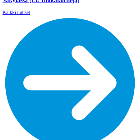
Säkylässä (EU-ruokakortteja)
Kaikki uutiset