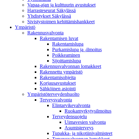
Vapaa-ajan ja kulttuurin avustukset
Harrasteseurat Säkylässä
Yhdistykset Säkylässä
Sivistystoimen kehittämishankkeet
Ympä­ristö
Rakennusvalvonta
Rakentamisen luvat
Rakentamislupa
Purkamislupa ja -ilmoitus
Poikkeaminen
Sijoittamislupa
Rakennusvalvonnan lomakkeet
Rakennettu ympäristö
Rakentamisohjeita
Korjausavustukset
Sähköinen asiointi
Ympäristöterveydenhuolto
Terveysvalvonta
Elintarvikevalvonta
Ruokamyrkytysilmoitus
Terveydensuojelu
Uimavesien valvonta
Asumisterveys
Tupakka- ja nikotiinivalmisteet
Terveysvalvonnan lomakkeet