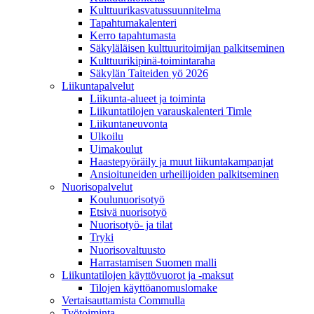
Kulttuurikasvatussuunnitelma
Tapahtumakalenteri
Kerro tapahtumasta
Säkyläläisen kulttuuritoimijan palkitseminen
Kulttuurikipinä-toimintaraha
Säkylän Taiteiden yö 2026
Liikuntapalvelut
Liikunta-alueet ja toiminta
Liikuntatilojen varauskalenteri Timle
Liikuntaneuvonta
Ulkoilu
Uimakoulut
Haastepyöräily ja muut liikuntakampanjat
Ansioituneiden urheilijoiden palkitseminen
Nuorisopalvelut
Koulunuorisotyö
Etsivä nuorisotyö
Nuorisotyö- ja tilat
Tryki
Nuorisovaltuusto
Harrastamisen Suomen malli
Liikuntatilojen käyttövuorot ja -maksut
Tilojen käyttöanomuslomake
Vertaisauttamista Commulla
Työtoiminta