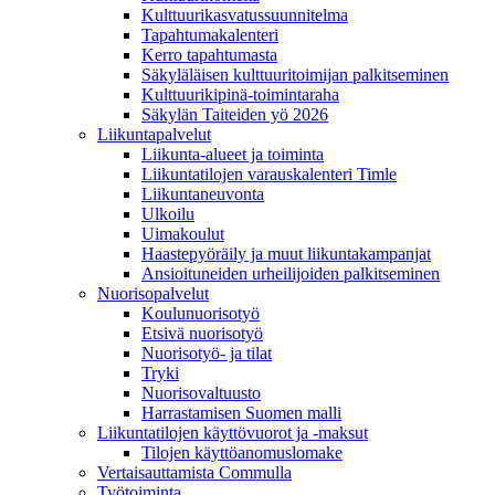
Kulttuurikasvatussuunnitelma
Tapahtumakalenteri
Kerro tapahtumasta
Säkyläläisen kulttuuritoimijan palkitseminen
Kulttuurikipinä-toimintaraha
Säkylän Taiteiden yö 2026
Liikuntapalvelut
Liikunta-alueet ja toiminta
Liikuntatilojen varauskalenteri Timle
Liikuntaneuvonta
Ulkoilu
Uimakoulut
Haastepyöräily ja muut liikuntakampanjat
Ansioituneiden urheilijoiden palkitseminen
Nuorisopalvelut
Koulunuorisotyö
Etsivä nuorisotyö
Nuorisotyö- ja tilat
Tryki
Nuorisovaltuusto
Harrastamisen Suomen malli
Liikuntatilojen käyttövuorot ja -maksut
Tilojen käyttöanomuslomake
Vertaisauttamista Commulla
Työtoiminta