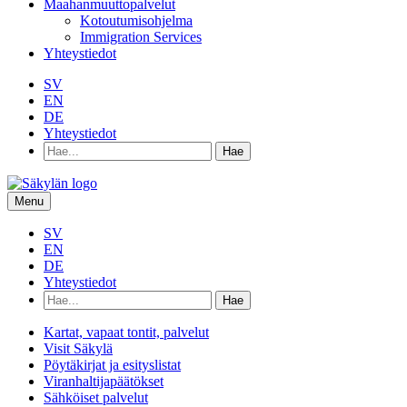
Maahanmuuttopalvelut
Kotoutumisohjelma
Immigration Services
Yhteystiedot
SV
EN
DE
Yhteystiedot
Hae
hakusanalla:
Menu
SV
EN
DE
Yhteystiedot
Hae
hakusanalla:
Kartat, vapaat tontit, palvelut
Visit Säkylä
Pöytäkirjat ja esityslistat
Viranhaltijapäätökset
Sähköiset palvelut