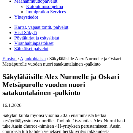
Maahanmuuttopalvelut
Kotoutumisohjelma
Immigration Services
Yhteystiedot
Kartat, vapaat tontit, palvelut
Visit Säkylä
Pöytäkirjat ja esityslistat
Viranhaltijapäätökset
Sähköiset palvelut
Etusivu
/
Ajankohtaista
/
Säkyläläisille Alex Nurmelle ja Oskari
Metsäpurolle vuoden nuori satakuntalainen -palkinto
Säkyläläisille Alex Nurmelle ja Oskari
Metsäpurolle vuoden nuori
satakuntalainen -palkinto
16.1.2026
Säkylän kunta myönsi vuonna 2025 ensimmäistä kertaa
kesäyrittäjyystukea nuorille. Tuolloin 16-vuotias Alex Nurmi haki
tuke Aasin churrot -nimisen 4H-yrityksen perustamiseen. Aasin
churroista tuli kahden veljeksen herkkuyritys rakkaudesta