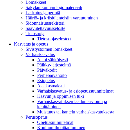
Lomakkeet
Säkylän kunnan logomateriaali
Laskutus ja perintä
Häiriö- ja kriisitilanteisiin varautuminen
Sidonnaisuusrekisteri
Saavutettavuusseloste
Tietosuoja
Tietosuojaselosteet
Kasvatus ja opetus
Sivistystoimen lomakkeet
Varhaiskasvatus
Asioi sähköisesti
Päikky-järjestelmä
Päiväkodit
Perhepäivähoito
Esiopetus
Asiakasmaksut
Varhaiskasvatus- ja esiopetussuunnitelmat
Kasvun ja oppimisen tuki
Varhaiskasvatuksen laadun arviointi ja
kehittäminen
Muistutus tai kantelu varhaiskasvatuksesta
Perusopetus
Opetussuunnitelmat
Kouluun ilmoittautuminen