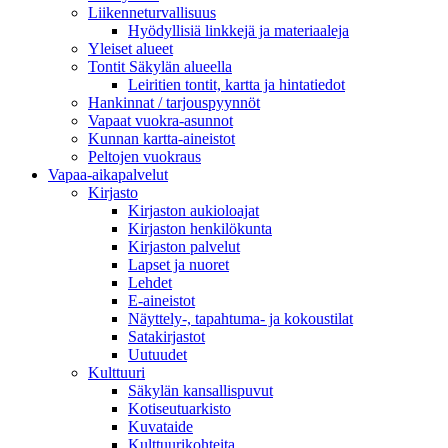
Liikenneturvallisuus
Hyödyllisiä linkkejä ja materiaaleja
Yleiset alueet
Tontit Säkylän alueella
Leiritien tontit, kartta ja hintatiedot
Hankinnat / tarjouspyynnöt
Vapaat vuokra-asunnot
Kunnan kartta-aineistot
Peltojen vuokraus
Vapaa-aika­palvelut
Kirjasto
Kirjaston aukioloajat
Kirjaston henkilökunta
Kirjaston palvelut
Lapset ja nuoret
Lehdet
E-aineistot
Näyttely-, tapahtuma- ja kokoustilat
Satakirjastot
Uutuudet
Kulttuuri
Säkylän kansallispuvut
Kotiseutuarkisto
Kuvataide
Kulttuurikohteita