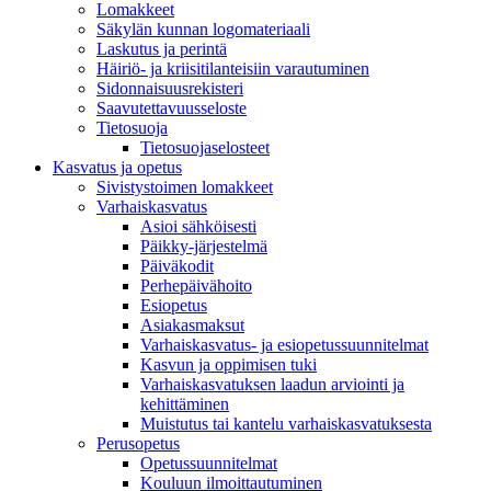
Lomakkeet
Säkylän kunnan logomateriaali
Laskutus ja perintä
Häiriö- ja kriisitilanteisiin varautuminen
Sidonnaisuusrekisteri
Saavutettavuusseloste
Tietosuoja
Tietosuojaselosteet
Kasvatus ja opetus
Sivistystoimen lomakkeet
Varhaiskasvatus
Asioi sähköisesti
Päikky-järjestelmä
Päiväkodit
Perhepäivähoito
Esiopetus
Asiakasmaksut
Varhaiskasvatus- ja esiopetussuunnitelmat
Kasvun ja oppimisen tuki
Varhaiskasvatuksen laadun arviointi ja
kehittäminen
Muistutus tai kantelu varhaiskasvatuksesta
Perusopetus
Opetussuunnitelmat
Kouluun ilmoittautuminen