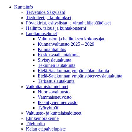
Kunta­info
Tervetuloa Säkylään!
Tiedotteet ja kuulutukset
Pöytäkirjat, esityslistat ja viranhaltijapäätökset
Hallinto, talous ja kuntakonserni
Luottamuselimet
Valtuuston ja hallituksen kokousajat
Kunnanvaltuusto 2025 – 2029
Kunnanhallitus
Keskusvaalilautakunta
Sivistyslautakunta
Tekninen lautakunta
Etelä-Satakunnan ympäristölautakunta
Etelä-Satakunnan ympäristöterveyslautakunta
Tarkastuslautakunta
Vaikuttamistoimielimet
Nuorisovaltuusto
Vammaisneuvosto
Ikääntyvien neuvosto
Työryhmät
Valtuusto- ja kuntalaisaloitteet
Elinkeinorakenne
Jätehuolto
Kelan etäpalvelupiste