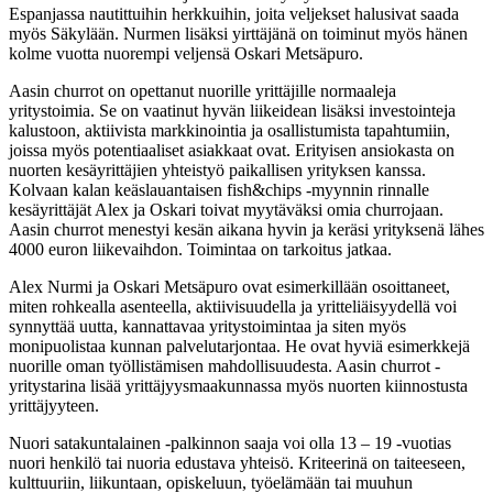
Espanjassa nautittuihin herkkuihin, joita veljekset halusivat saada
myös Säkylään. Nurmen lisäksi yirttäjänä on toiminut myös hänen
kolme vuotta nuorempi veljensä Oskari Metsäpuro.
Aasin churrot on opettanut nuorille yrittäjille normaaleja
yritystoimia. Se on vaatinut hyvän liikeidean lisäksi investointeja
kalustoon, aktiivista markkinointia ja osallistumista tapahtumiin,
joissa myös potentiaaliset asiakkaat ovat. Erityisen ansiokasta on
nuorten kesäyrittäjien yhteistyö paikallisen yrityksen kanssa.
Kolvaan kalan keäslauantaisen fish&chips -myynnin rinnalle
kesäyrittäjät Alex ja Oskari toivat myytäväksi omia churrojaan.
Aasin churrot menestyi kesän aikana hyvin ja keräsi yrityksenä lähes
4000 euron liikevaihdon. Toimintaa on tarkoitus jatkaa.
Alex Nurmi ja Oskari Metsäpuro ovat esimerkillään osoittaneet,
miten rohkealla asenteella, aktiivisuudella ja yritteliäisyydellä voi
synnyttää uutta, kannattavaa yritystoimintaa ja siten myös
monipuolistaa kunnan palvelutarjontaa. He ovat hyviä esimerkkejä
nuorille oman työllistämisen mahdollisuudesta. Aasin churrot -
yritystarina lisää yrittäjyysmaakunnassa myös nuorten kiinnostusta
yrittäjyyteen.
Nuori satakuntalainen -palkinnon saaja voi olla 13 – 19 -vuotias
nuori henkilö tai nuoria edustava yhteisö. Kriteerinä on taiteeseen,
kulttuuriin, liikuntaan, opiskeluun, työelämään tai muuhun