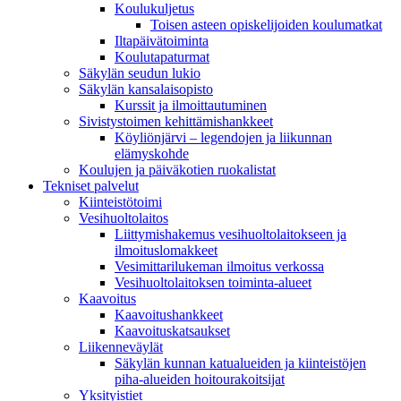
Koulukuljetus
Toisen asteen opiskelijoiden koulumatkat
Iltapäivätoiminta
Koulutapaturmat
Säkylän seudun lukio
Säkylän kansalaisopisto
Kurssit ja ilmoittautuminen
Sivistystoimen kehittämishankkeet
Köyliönjärvi – legendojen ja liikunnan
elämyskohde
Koulujen ja päiväkotien ruokalistat
Tekniset palvelut
Kiinteistötoimi
Vesihuoltolaitos
Liittymishakemus vesihuoltolaitokseen ja
ilmoituslomakkeet
Vesimittarilukeman ilmoitus verkossa
Vesihuoltolaitoksen toiminta-alueet
Kaavoitus
Kaavoitushankkeet
Kaavoituskatsaukset
Liikenneväylät
Säkylän kunnan katualueiden ja kiinteistöjen
piha-alueiden hoitourakoitsijat
Yksityistiet