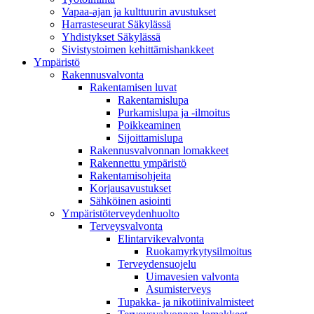
Vapaa-ajan ja kulttuurin avustukset
Harrasteseurat Säkylässä
Yhdistykset Säkylässä
Sivistystoimen kehittämishankkeet
Ympä­ristö
Rakennusvalvonta
Rakentamisen luvat
Rakentamislupa
Purkamislupa ja -ilmoitus
Poikkeaminen
Sijoittamislupa
Rakennusvalvonnan lomakkeet
Rakennettu ympäristö
Rakentamisohjeita
Korjausavustukset
Sähköinen asiointi
Ympäristöterveydenhuolto
Terveysvalvonta
Elintarvikevalvonta
Ruokamyrkytysilmoitus
Terveydensuojelu
Uimavesien valvonta
Asumisterveys
Tupakka- ja nikotiinivalmisteet