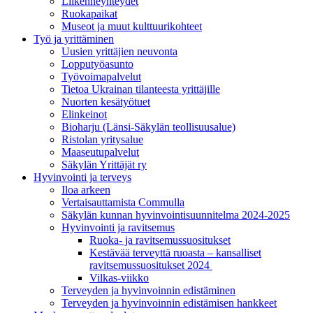
Liikenneyhteydet
Ruokapaikat
Museot ja muut kulttuurikohteet
Työ ja yrittä­minen
Uusien yrittäjien neuvonta
Lopputyöasunto
Työvoimapalvelut
Tietoa Ukrainan tilanteesta yrittäjille
Nuorten kesätyötuet
Elinkeinot
Bioharju (Länsi-Säkylän teollisuusalue)
Ristolan yritysalue
Maaseutupalvelut
Säkylän Yrittäjät ry
Hyvinvointi ja terveys
Iloa arkeen
Vertaisauttamista Commulla
Säkylän kunnan hyvinvointisuunnitelma 2024-2025
Hyvinvointi ja ravitsemus
Ruoka- ja ravitsemussuositukset
Kestävää terveyttä ruoasta – kansalliset
ravitsemussuositukset 2024
Vilkas-viikko
Terveyden ja hyvinvoinnin edistäminen
Terveyden ja hyvinvoinnin edistämisen hankkeet