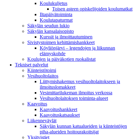
Koulukuljetus
Toisen asteen opiskelijoiden koulumatkat
Iltapäivätoiminta
Koulutapaturmat
Säkylän seudun lukio
Säkylän kansalaisopisto
Kurssit ja ilmoittautuminen
Sivistystoimen kehittämishankkeet
Köyliönjärvi – legendojen ja liikunnan
elämyskohde
Koulujen ja päiväkotien ruokalistat
Tekniset palvelut
Kiinteistötoimi
Vesihuoltolaitos
Liittymishakemus vesihuoltolaitokseen ja
ilmoituslomakkeet
Vesimittarilukeman ilmoitus verkossa
Vesihuoltolaitoksen toiminta-alueet
Kaavoitus
Kaavoitushankkeet
Kaavoituskatsaukset
Liikenneväylät
Säkylän kunnan katualueiden ja kiinteistöjen
piha-alueiden hoitourakoitsijat
Yksityistiet