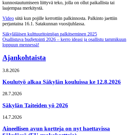
kunnostautumiseen liittyvä teko, jolla on ollut paikallista tai
laajempaa merkitystä.
Video
siitä kun pojille kerrottiin palkinnosta. Palkinto jaettiin
perjantaina 16.1. Satakunnan vuosijuhlassa.
Artikkelien
Säkyläläisen kulttuuritoimijan palkitseminen 2025
Osallistuva budjetointi 2026 – kerro ideasi ja osallistu tammikuun
selaus
loppuun mennessä!
Ajankohtaista
3.8.2026
Koulutyö alkaa Säkylän kouluissa ke 12.8.2026
28.7.2026
Säkylän Taiteiden yö 2026
14.7.2026
Aineellisen avun kortteja on nyt haettavissa