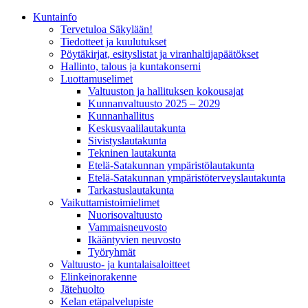
Kunta­info
Tervetuloa Säkylään!
Tiedotteet ja kuulutukset
Pöytäkirjat, esityslistat ja viranhaltijapäätökset
Hallinto, talous ja kuntakonserni
Luottamuselimet
Valtuuston ja hallituksen kokousajat
Kunnanvaltuusto 2025 – 2029
Kunnanhallitus
Keskusvaalilautakunta
Sivistyslautakunta
Tekninen lautakunta
Etelä-Satakunnan ympäristölautakunta
Etelä-Satakunnan ympäristöterveyslautakunta
Tarkastuslautakunta
Vaikuttamistoimielimet
Nuorisovaltuusto
Vammaisneuvosto
Ikääntyvien neuvosto
Työryhmät
Valtuusto- ja kuntalaisaloitteet
Elinkeinorakenne
Jätehuolto
Kelan etäpalvelupiste