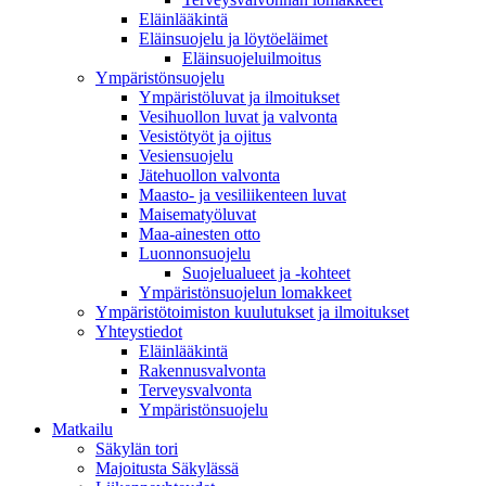
Eläinlääkintä
Eläinsuojelu ja löytöeläimet
Eläinsuojeluilmoitus
Ympäristönsuojelu
Ympäristöluvat ja ilmoitukset
Vesihuollon luvat ja valvonta
Vesistötyöt ja ojitus
Vesiensuojelu
Jätehuollon valvonta
Maasto- ja vesiliikenteen luvat
Maisematyöluvat
Maa-ainesten otto
Luonnonsuojelu
Suojelualueet ja -kohteet
Ympäristönsuojelun lomakkeet
Ympäristötoimiston kuulutukset ja ilmoitukset
Yhteystiedot
Eläinlääkintä
Rakennusvalvonta
Terveysvalvonta
Ympäristönsuojelu
Mat­kailu
Säkylän tori
Majoitusta Säkylässä