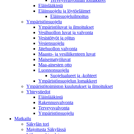
Terveysvalvonnan lomakkeet
Eläinlääkintä
Eläinsuojelu ja löytöeläimet
Eläinsuojeluilmoitus
Ympäristönsuojelu
Ympäristöluvat ja ilmoitukset
Vesihuollon luvat ja valvonta
Vesistötyöt ja ojitus
Vesiensuojelu
Jätehuollon valvonta
Maasto- ja vesiliikenteen luvat
Maisematyöluvat
Maa-ainesten otto
Luonnonsuojelu
Suojelualueet ja -kohteet
Ympäristönsuojelun lomakkeet
Ympäristötoimiston kuulutukset ja ilmoitukset
Yhteystiedot
Eläinlääkintä
Rakennusvalvonta
Terveysvalvonta
Ympäristönsuojelu
Mat­kailu
Säkylän tori
Majoitusta Säkylässä