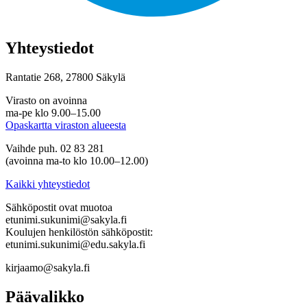
Yhteystiedot
Rantatie 268, 27800 Säkylä
Virasto on avoinna
ma-pe klo 9.00–15.00
Opaskartta viraston alueesta
Vaihde puh. 02 83 281
(avoinna ma-to klo 10.00–12.00)
Kaikki yhteystiedot
Sähköpostit ovat muotoa
etunimi.sukunimi@sakyla.fi
Koulujen henkilöstön sähköpostit:
etunimi.sukunimi@edu.sakyla.fi
kirjaamo@sakyla.fi
Päävalikko