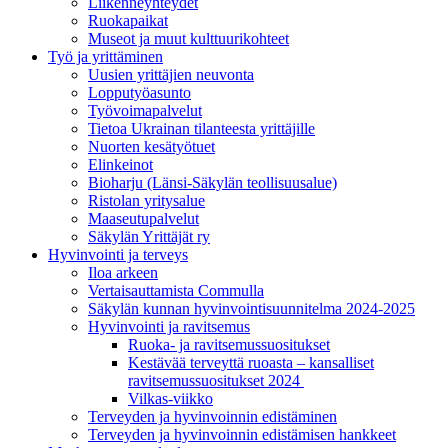
Liikenneyhteydet
Ruokapaikat
Museot ja muut kulttuurikohteet
Työ ja yrittä­minen
Uusien yrittäjien neuvonta
Lopputyöasunto
Työvoimapalvelut
Tietoa Ukrainan tilanteesta yrittäjille
Nuorten kesätyötuet
Elinkeinot
Bioharju (Länsi-Säkylän teollisuusalue)
Ristolan yritysalue
Maaseutupalvelut
Säkylän Yrittäjät ry
Hyvinvointi ja terveys
Iloa arkeen
Vertaisauttamista Commulla
Säkylän kunnan hyvinvointisuunnitelma 2024-2025
Hyvinvointi ja ravitsemus
Ruoka- ja ravitsemussuositukset
Kestävää terveyttä ruoasta – kansalliset
ravitsemussuositukset 2024
Vilkas-viikko
Terveyden ja hyvinvoinnin edistäminen
Terveyden ja hyvinvoinnin edistämisen hankkeet