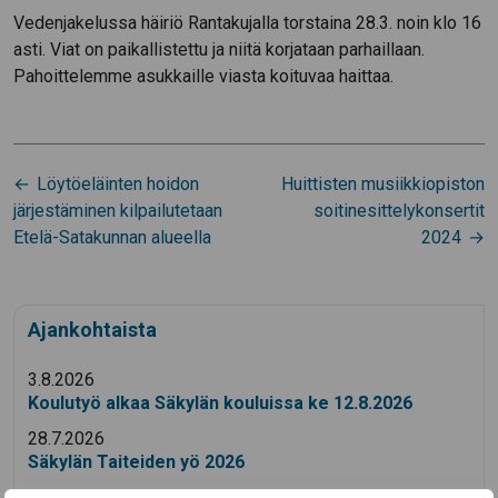
Vedenjakelussa häiriö Rantakujalla torstaina 28.3. noin klo 16
asti. Viat on paikallistettu ja niitä korjataan parhaillaan.
Pahoittelemme asukkaille viasta koituvaa haittaa.
Artikkelien
Löytöeläinten hoidon
Huittisten musiikkiopiston
selaus
järjestäminen kilpailutetaan
soitinesittelykonsertit
Etelä-Satakunnan alueella
2024
Ajankohtaista
3.8.2026
Koulutyö alkaa Säkylän kouluissa ke 12.8.2026
28.7.2026
Säkylän Taiteiden yö 2026
14.7.2026