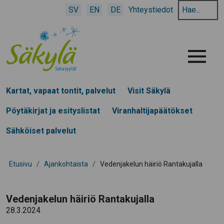
Hae
SV
EN
DE
Yhteystiedot
hakusanalla:
Menu
Kartat, vapaat tontit, palvelut
Visit Säkylä
Pöytäkirjat ja esityslistat
Viranhaltijapäätökset
Sähköiset palvelut
Etusivu
/
Ajankohtaista
/
Vedenjakelun häiriö Rantakujalla
Vedenjakelun häiriö Rantakujalla
28.3.2024