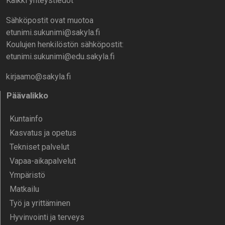
Kaikki yhteystiedot
Sähköpostit ovat muotoa
etunimi.sukunimi@sakyla.fi
Koulujen henkilöstön sähköpostit:
etunimi.sukunimi@edu.sakyla.fi
kirjaamo@sakyla.fi
Päävalikko
Kunta­info
Kasvatus ja opetus
Tekniset palvelut
Vapaa-aika­palvelut
Ympä­ristö
Mat­kailu
Työ ja yrittä­minen
Hyvinvointi ja terveys