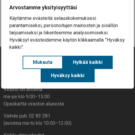
Aineellisen avun kortteja on nyt haettavissa
Arvostamme yksityisyyttäsi
Säkylässä (EU-ruokakortteja)
Käytämme evästeitä selauskokemuksesi
Kaikki uutiset
parantamiseksi, personoitujen mainosten ja sisällön
tarjoamiseksi ja liikenteemme analysoimiseksi.
Hyväksyt evästeidemme käytön klikkaamalla ”Hyväksy
kaikki”.
Mukauta
Hylkää kaikki
Yhteystiedot
Hyväksy kaikki
Rantatie 268, 27800 Säkylä
Virasto on avoinna
ma-pe klo 9.00–15.00
Opaskartta viraston alueesta
Vaihde puh. 02 83 281
(avoinna ma-to klo 10.00–12.00)