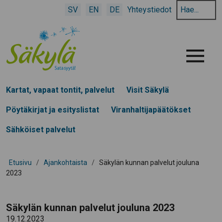
Hae
SV
EN
DE
Yhteystiedot
hakusanalla:
Menu
Kartat, vapaat tontit, palvelut
Visit Säkylä
Pöytäkirjat ja esityslistat
Viranhaltijapäätökset
Sähköiset palvelut
Etusivu
/
Ajankohtaista
/
Säkylän kunnan palvelut jouluna
2023
Säkylän kunnan palvelut jouluna 2023
19.12.2023