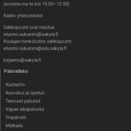
(avoinna ma-to klo 10.00–12.00)
Kaikki yhteystiedot
Sähköpostit ovat muotoa
etunimi.sukunimi@sakyla.fi
Koulujen henkilöstön sähköpostit:
etunimi.sukunimi@edu.sakyla.fi
kirjaamo@sakyla.fi
Päävalikko
Kunta­info
Kasvatus ja opetus
Tekniset palvelut
Vapaa-aika­palvelut
Ympä­ristö
Mat­kailu