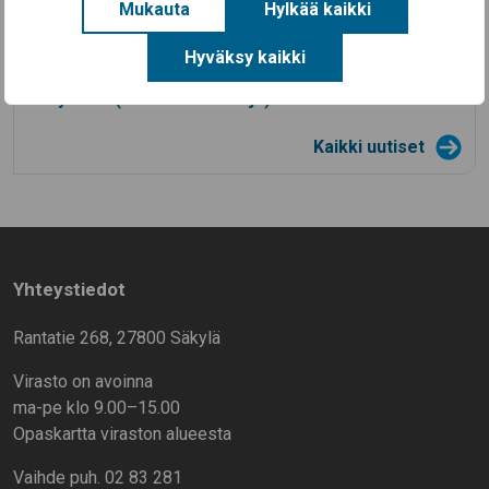
Mukauta
Hylkää kaikki
Säkylän Taiteiden yö 2026
14.7.2026
Hyväksy kaikki
Aineellisen avun kortteja on nyt haettavissa
Säkylässä (EU-ruokakortteja)
Kaikki uutiset
Yhteystiedot
Rantatie 268, 27800 Säkylä
Virasto on avoinna
ma-pe klo 9.00–15.00
Opaskartta viraston alueesta
Vaihde puh. 02 83 281