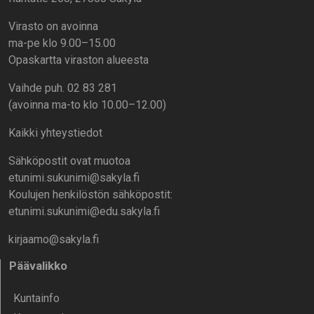
Virasto on avoinna
ma-pe klo 9.00–15.00
Opaskartta viraston alueesta
Vaihde puh. 02 83 281
(avoinna ma-to klo 10.00–12.00)
Kaikki yhteystiedot
Sähköpostit ovat muotoa
etunimi.sukunimi@sakyla.fi
Koulujen henkilöstön sähköpostit:
etunimi.sukunimi@edu.sakyla.fi
kirjaamo@sakyla.fi
Päävalikko
Kunta­info