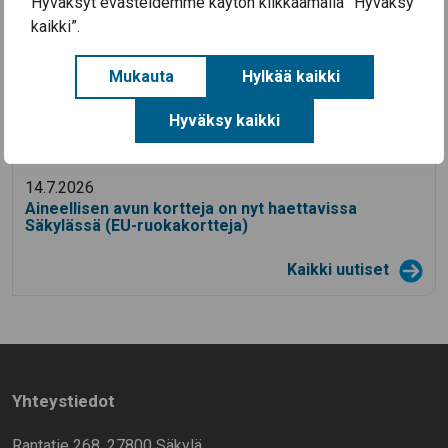
Hyväksyt evästeidemme käytön klikkaamalla ”Hyväksy
kaikki”.
Ajankohtaista
Mukauta
Hylkää kaikki
3.8.2026
Koulutyö alkaa Säkylän kouluissa ke 12.8.2026
Hyväksy kaikki
28.7.2026
Säkylän Taiteiden yö 2026
14.7.2026
Aineellisen avun kortteja on nyt haettavissa
Säkylässä (EU-ruokakortteja)
Kaikki uutiset
Yhteystiedot
Rantatie 268, 27800 Säkylä