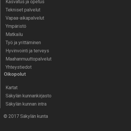
Kasvatus ja opetus
Tekniset palvelut
Vapaa-aika­palvelut
Ympä­ristö
Mat­kailu
Työ ja yrittä­minen
Hyvinvointi ja terveys
Maahanmuuttopalvelut
Yhteystiedot
Oikopolut
Kartat
Säkylän kunnankirjasto
Säkylän kunnan intra
© 2017 Säkylän kunta