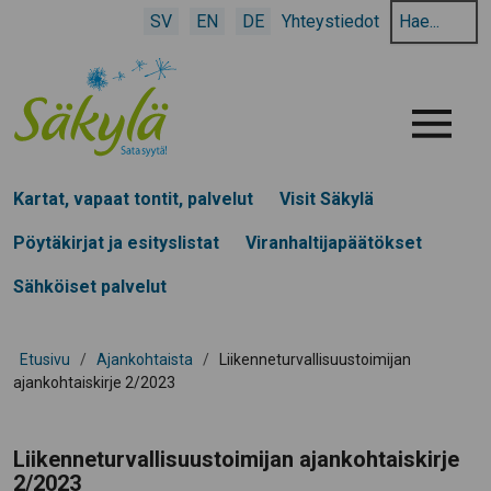
Hae
SV
EN
DE
Yhteystiedot
hakusanalla:
Menu
Kartat, vapaat tontit, palvelut
Visit Säkylä
Pöytäkirjat ja esityslistat
Viranhaltijapäätökset
Sähköiset palvelut
Etusivu
/
Ajankohtaista
/
Liikenneturvallisuustoimijan
ajankohtaiskirje 2/2023
Liikenneturvallisuustoimijan ajankohtaiskirje
2/2023