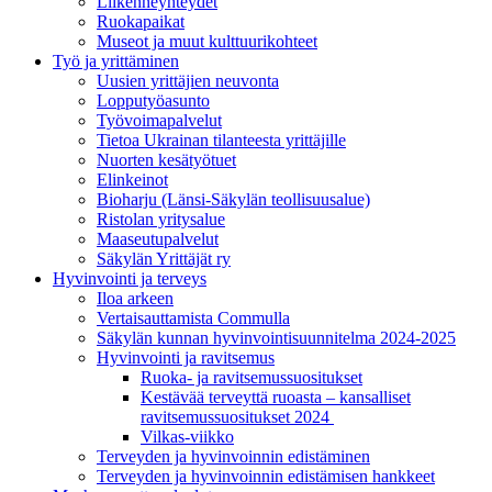
Liikenneyhteydet
Ruokapaikat
Museot ja muut kulttuurikohteet
Työ ja yrittä­minen
Uusien yrittäjien neuvonta
Lopputyöasunto
Työvoimapalvelut
Tietoa Ukrainan tilanteesta yrittäjille
Nuorten kesätyötuet
Elinkeinot
Bioharju (Länsi-Säkylän teollisuusalue)
Ristolan yritysalue
Maaseutupalvelut
Säkylän Yrittäjät ry
Hyvinvointi ja terveys
Iloa arkeen
Vertaisauttamista Commulla
Säkylän kunnan hyvinvointisuunnitelma 2024-2025
Hyvinvointi ja ravitsemus
Ruoka- ja ravitsemussuositukset
Kestävää terveyttä ruoasta – kansalliset
ravitsemussuositukset 2024
Vilkas-viikko
Terveyden ja hyvinvoinnin edistäminen
Terveyden ja hyvinvoinnin edistämisen hankkeet