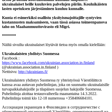
ukrainalaiset heille kuuluvien palvelujen piiriin. Kouluikäisten
lasten opetuksen järjestäminen kuuluu kunnalle.
Kunta ei esimerkiksi osallistu yksityismajoittajille syntyvien
kustannusten maksamiseen, vaan tässä asiassa toimeenpanova
taho on Maahanmuuttovirasto eli Migri.
*******
Näiltä sivuilta ukrainalaiset löytävät tietoa myös omalla kielellään:
Ukrainalaisten yhdistys Suomessa
Facebook :
https://www.facebook.com/ukrainian.association.in.finland
(@ukrainian.association.in.finland )
Nettisivu:
http://ukrainians.fi/
Ukrainalaisten yhdistys Suomessa ry yhteistyössä Väestöliitto:n
kanssa avaa auttavan puhelinlinjan, joka on suunnattu ukrainalaisille
turvapaikkahakijoille ja tilapäisen suojelun hakijoille Suomessa.
Puhelinlinja aloittaa testausvaiheella maanantaina 14.3.2022.
Puhelinlinja toimii klo 12-18 numerossa +358406684101.
Aссоциация украинцев в Финляндии в сотрудничестве с
общественной организацией Väestöliitto, ориентированной на