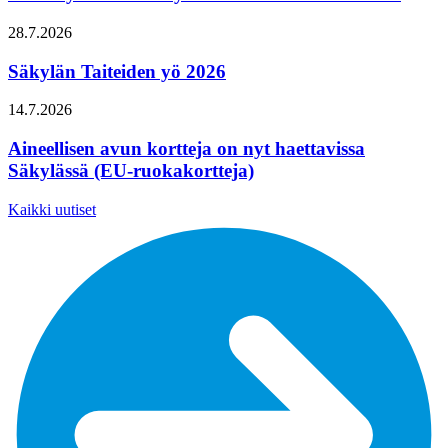
28.7.2026
Säkylän Taiteiden yö 2026
14.7.2026
Aineellisen avun kortteja on nyt haettavissa
Säkylässä (EU-ruokakortteja)
Kaikki uutiset