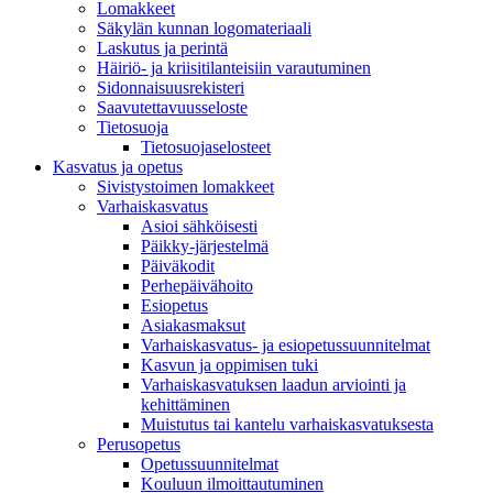
Lomakkeet
Säkylän kunnan logomateriaali
Laskutus ja perintä
Häiriö- ja kriisitilanteisiin varautuminen
Sidonnaisuusrekisteri
Saavutettavuusseloste
Tietosuoja
Tietosuojaselosteet
Kasvatus ja opetus
Sivistystoimen lomakkeet
Varhaiskasvatus
Asioi sähköisesti
Päikky-järjestelmä
Päiväkodit
Perhepäivähoito
Esiopetus
Asiakasmaksut
Varhaiskasvatus- ja esiopetussuunnitelmat
Kasvun ja oppimisen tuki
Varhaiskasvatuksen laadun arviointi ja
kehittäminen
Muistutus tai kantelu varhaiskasvatuksesta
Perusopetus
Opetussuunnitelmat
Kouluun ilmoittautuminen