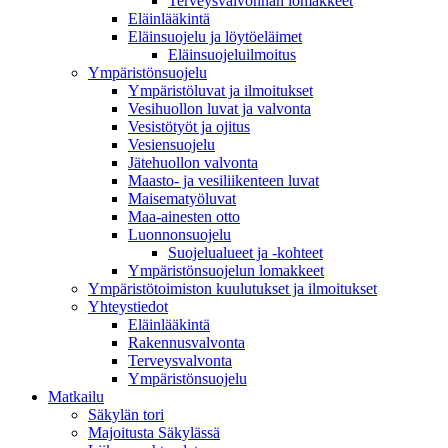
Terveysvalvonnan lomakkeet
Eläinlääkintä
Eläinsuojelu ja löytöeläimet
Eläinsuojeluilmoitus
Ympäristönsuojelu
Ympäristöluvat ja ilmoitukset
Vesihuollon luvat ja valvonta
Vesistötyöt ja ojitus
Vesiensuojelu
Jätehuollon valvonta
Maasto- ja vesiliikenteen luvat
Maisematyöluvat
Maa-ainesten otto
Luonnonsuojelu
Suojelualueet ja -kohteet
Ympäristönsuojelun lomakkeet
Ympäristötoimiston kuulutukset ja ilmoitukset
Yhteystiedot
Eläinlääkintä
Rakennusvalvonta
Terveysvalvonta
Ympäristönsuojelu
Mat­kailu
Säkylän tori
Majoitusta Säkylässä