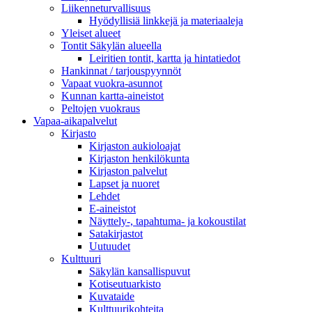
Liikenneturvallisuus
Hyödyllisiä linkkejä ja materiaaleja
Yleiset alueet
Tontit Säkylän alueella
Leiritien tontit, kartta ja hintatiedot
Hankinnat / tarjouspyynnöt
Vapaat vuokra-asunnot
Kunnan kartta-aineistot
Peltojen vuokraus
Vapaa-aika­palvelut
Kirjasto
Kirjaston aukioloajat
Kirjaston henkilökunta
Kirjaston palvelut
Lapset ja nuoret
Lehdet
E-aineistot
Näyttely-, tapahtuma- ja kokoustilat
Satakirjastot
Uutuudet
Kulttuuri
Säkylän kansallispuvut
Kotiseutuarkisto
Kuvataide
Kulttuurikohteita