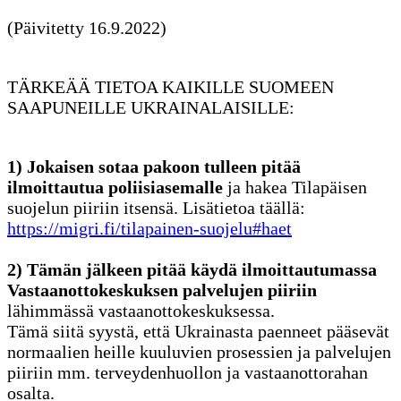
(Päivitetty 16.9.2022)
TÄRKEÄÄ TIETOA KAIKILLE SUOMEEN
SAAPUNEILLE UKRAINALAISILLE:
1) Jokaisen sotaa pakoon tulleen pitää
ilmoittautua poliisiasemalle
ja hakea Tilapäisen
suojelun piiriin itsensä. Lisätietoa täällä:
https://migri.fi/tilapainen-suojelu#haet
2) Tämän jälkeen pitää käydä ilmoittautumassa
Vastaanottokeskuksen palvelujen piiriin
lähimmässä vastaanottokeskuksessa.
Tämä siitä syystä, että Ukrainasta paenneet pääsevät
normaalien heille kuuluvien prosessien ja palvelujen
piiriin mm. terveydenhuollon ja vastaanottorahan
osalta.