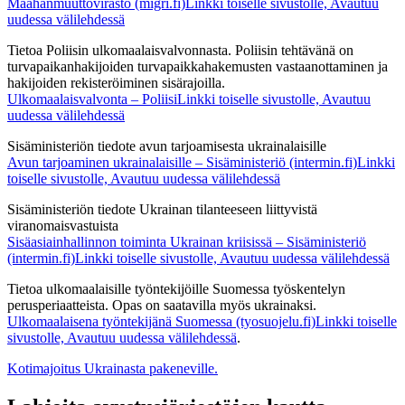
Maahanmuuttovirasto (migri.fi)Linkki toiselle sivustolle, Avautuu
uudessa välilehdessä
Tietoa Poliisin ulkomaalaisvalvonnasta. Poliisin tehtävänä on
turvapaikanhakijoiden turvapaikkahakemusten vastaanottaminen ja
hakijoiden rekisteröiminen sisärajoilla.
Ulkomaalaisvalvonta – PoliisiLinkki toiselle sivustolle, Avautuu
uudessa välilehdessä
Sisäministeriön tiedote avun tarjoamisesta ukrainalaisille
Avun tarjoaminen ukrainalaisille – Sisäministeriö (intermin.fi)Linkki
toiselle sivustolle, Avautuu uudessa välilehdessä
Sisäministeriön tiedote Ukrainan tilanteeseen liittyvistä
viranomaisvastuista
Sisäasiainhallinnon toiminta Ukrainan kriisissä – Sisäministeriö
(intermin.fi)Linkki toiselle sivustolle, Avautuu uudessa välilehdessä
Tietoa ulkomaalaisille työntekijöille Suomessa työskentelyn
perusperiaatteista. Opas on saatavilla myös ukrainaksi.
Ulkomaalaisena työntekijänä Suomessa (tyosuojelu.fi)Linkki toiselle
sivustolle, Avautuu uudessa välilehdessä
.
Kotimajoitus Ukrainasta pakeneville.