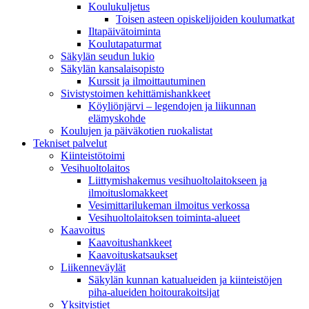
Koulukuljetus
Toisen asteen opiskelijoiden koulumatkat
Iltapäivätoiminta
Koulutapaturmat
Säkylän seudun lukio
Säkylän kansalaisopisto
Kurssit ja ilmoittautuminen
Sivistystoimen kehittämishankkeet
Köyliönjärvi – legendojen ja liikunnan
elämyskohde
Koulujen ja päiväkotien ruokalistat
Tekniset palvelut
Kiinteistötoimi
Vesihuoltolaitos
Liittymishakemus vesihuoltolaitokseen ja
ilmoituslomakkeet
Vesimittarilukeman ilmoitus verkossa
Vesihuoltolaitoksen toiminta-alueet
Kaavoitus
Kaavoitushankkeet
Kaavoituskatsaukset
Liikenneväylät
Säkylän kunnan katualueiden ja kiinteistöjen
piha-alueiden hoitourakoitsijat
Yksityistiet