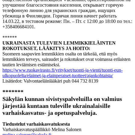
улучшение благосостояния населения, открывает горячую
телефонную линию для украинских граждан, ищущих
убежища в Финляндии. Горячая линия начнет работать
14.03.22, в тестовом режиме: Пн. – Пт. с 12:00 до 18:00 по тел.:
+358406684101.
******
UKRAINASTA TULEVIEN LEMMIKKIELÄINTEN
ROKOTUKSET, LÄÄKITYS JA HOITO:
Suomeen saapuvien lemmikkien osalta on tärkeää, että myös
lemmikkien terveys, sairaudet ja rokotukset ovat voimassa erilaisten
tautien leviämisen estämiseksi.
https://www.ruokavirasto.fi/yritykset/tuonti-ja-vienti/tuonti-eun-
ulkopuolelta/elaimet-ja-elainperaiset-tuotteet/ajankohtaista/
Lisätiedot: Valvontaeläinlääkäri puh 044 732 8139
*******
Säkylän kunnan sivistyspalveluilla on valmius
järjestää kuntaan tuleville ukrainalaisille
varhaiskasvatus- ja opetuspalveluja.
Tiedustelut varhaiskasvatuksesta
Varhaiskasvatuspäällikkö Melina Salonen
melina.salonen@sakyla.fi