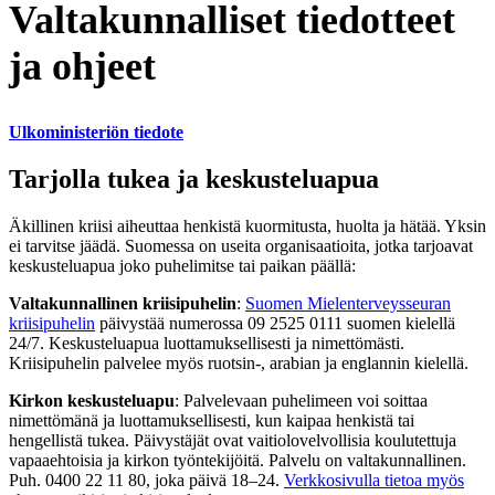
Valtakunnalliset tiedotteet
ja ohjeet
Ulkoministeriön tiedote
Tarjolla tukea ja keskusteluapua
Äkillinen kriisi aiheuttaa henkistä kuormitusta, huolta ja hätää. Yksin
ei tarvitse jäädä. Suomessa on useita organisaatioita, jotka tarjoavat
keskusteluapua joko puhelimitse tai paikan päällä:
Valtakunnallinen kriisipuhelin
:
Suomen Mielenterveysseuran
kriisipuhelin
päivystää numerossa 09 2525 0111 suomen kielellä
24/7. Keskusteluapua luottamuksellisesti ja nimettömästi.
Kriisipuhelin palvelee myös ruotsin-, arabian ja englannin kielellä.
Kirkon keskusteluapu
: Palvelevaan puhelimeen voi soittaa
nimettömänä ja luottamuksellisesti, kun kaipaa henkistä tai
hengellistä tukea. Päivystäjät ovat vaitiolovelvollisia koulutettuja
vapaaehtoisia ja kirkon työntekijöitä. Palvelu on valtakunnallinen.
Puh. 0400 22 11 80, joka päivä 18–24.
Verkkosivulla tietoa myös