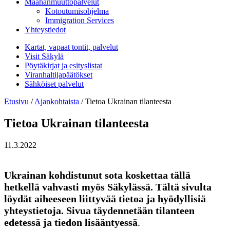
Maahanmuuttopalvelut
Kotoutumisohjelma
Immigration Services
Yhteystiedot
Kartat, vapaat tontit, palvelut
Visit Säkylä
Pöytäkirjat ja esityslistat
Viranhaltijapäätökset
Sähköiset palvelut
Etusivu
/
Ajankohtaista
/
Tietoa Ukrainan tilanteesta
Tietoa Ukrainan tilanteesta
11.3.2022
Ukrainan kohdistunut sota koskettaa tällä
hetkellä vahvasti myös Säkylässä. Tältä sivulta
löydät aiheeseen liittyvää tietoa ja hyödyllisiä
yhteystietoja. Sivua täydennetään tilanteen
edetessä ja tiedon lisääntyessä
.