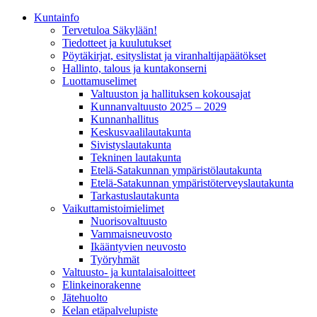
Kunta­info
Tervetuloa Säkylään!
Tiedotteet ja kuulutukset
Pöytäkirjat, esityslistat ja viranhaltijapäätökset
Hallinto, talous ja kuntakonserni
Luottamuselimet
Valtuuston ja hallituksen kokousajat
Kunnanvaltuusto 2025 – 2029
Kunnanhallitus
Keskusvaalilautakunta
Sivistyslautakunta
Tekninen lautakunta
Etelä-Satakunnan ympäristölautakunta
Etelä-Satakunnan ympäristöterveyslautakunta
Tarkastuslautakunta
Vaikuttamistoimielimet
Nuorisovaltuusto
Vammaisneuvosto
Ikääntyvien neuvosto
Työryhmät
Valtuusto- ja kuntalaisaloitteet
Elinkeinorakenne
Jätehuolto
Kelan etäpalvelupiste