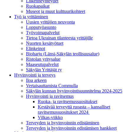
Liikenneyhteydet
Ruokapaikat
Museot ja muut kulttuurikohteet
Työ ja yrittä­minen
Uusien yrittäjien neuvonta
Lopputyöasunto
Työvoimapalvelut
Tietoa Ukrainan tilanteesta yrittäjille
Nuorten kesätyötuet
Elinkeinot
Bioharju (Länsi-Säkylän teollisuusalue)
Ristolan yritysalue
Maaseutupalvelut
Säkylän Yrittäjät ry
Hyvinvointi ja terveys
Iloa arkeen
Vertaisauttamista Commulla
Säkylän kunnan hyvinvointisuunnitelma 2024-2025
Hyvinvointi ja ravitsemus
Ruoka- ja ravitsemussuositukset
Kestävää terveyttä ruoasta – kansalliset
ravitsemussuositukset 2024
Vilkas-viikko
Terveyden ja hyvinvoinnin edistäminen
Terveyden ja hyvinvoinnin edistämisen hankkeet