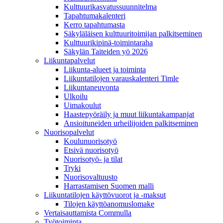
Kulttuurikasvatussuunnitelma
Tapahtumakalenteri
Kerro tapahtumasta
Säkyläläisen kulttuuritoimijan palkitseminen
Kulttuurikipinä-toimintaraha
Säkylän Taiteiden yö 2026
Liikuntapalvelut
Liikunta-alueet ja toiminta
Liikuntatilojen varauskalenteri Timle
Liikuntaneuvonta
Ulkoilu
Uimakoulut
Haastepyöräily ja muut liikuntakampanjat
Ansioituneiden urheilijoiden palkitseminen
Nuorisopalvelut
Koulunuorisotyö
Etsivä nuorisotyö
Nuorisotyö- ja tilat
Tryki
Nuorisovaltuusto
Harrastamisen Suomen malli
Liikuntatilojen käyttövuorot ja -maksut
Tilojen käyttöanomuslomake
Vertaisauttamista Commulla
Työtoiminta