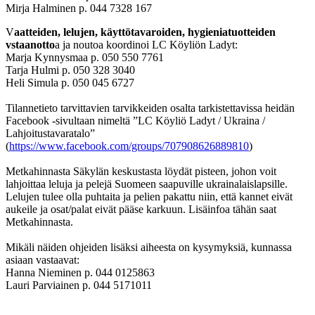
Mirja Halminen p. 044 7328 167
V
aatteiden, lelujen, käyttötavaroiden, hygieniatuotteiden
vstaanotto
a ja noutoa koordinoi LC Köyliön Ladyt:
Marja Kynnysmaa p. 050 550 7761
Tarja Hulmi p. 050 328 3040
Heli Simula p. 050 045 6727
Tilannetieto tarvittavien tarvikkeiden osalta tarkistettavissa heidän
Facebook -sivultaan nimeltä ”LC Köyliö Ladyt / Ukraina /
Lahjoitustavaratalo”
(
https://www.facebook.com/groups/707908626889810
)
Metkahinnasta Säkylän keskustasta löydät pisteen, johon voit
lahjoittaa leluja ja pelejä Suomeen saapuville ukrainalaislapsille.
Lelujen tulee olla puhtaita ja pelien pakattu niin, että kannet eivät
aukeile ja osat/palat eivät pääse karkuun. Lisäinfoa tähän saat
Metkahinnasta.
Mikäli näiden ohjeiden lisäksi aiheesta on kysymyksiä, kunnassa
asiaan vastaavat:
Hanna Nieminen p. 044 0125863
Lauri Parviainen p. 044 5171011