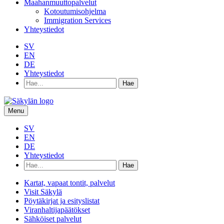
Maahanmuuttopalvelut
Kotoutumisohjelma
Immigration Services
Yhteystiedot
SV
EN
DE
Yhteystiedot
Hae
hakusanalla:
Menu
SV
EN
DE
Yhteystiedot
Hae
hakusanalla:
Kartat, vapaat tontit, palvelut
Visit Säkylä
Pöytäkirjat ja esityslistat
Viranhaltijapäätökset
Sähköiset palvelut