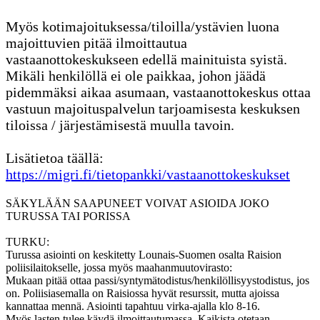
Myös kotimajoituksessa/tiloilla/ystävien luona
majoittuvien pitää ilmoittautua
vastaanottokeskukseen edellä mainituista syistä.
Mikäli henkilöllä ei ole paikkaa, johon jäädä
pidemmäksi aikaa asumaan, vastaanottokeskus ottaa
vastuun majoituspalvelun tarjoamisesta keskuksen
tiloissa / järjestämisestä muulla tavoin.
Lisätietoa täällä:
https://migri.fi/tietopankki/vastaanottokeskukset
SÄKYLÄÄN SAAPUNEET VOIVAT ASIOIDA JOKO
TURUSSA TAI PORISSA
TURKU:
Turussa asiointi on keskitetty Lounais-Suomen osalta Raision
poliisilaitokselle, jossa myös maahanmuutovirasto:
Mukaan pitää ottaa passi/syntymätodistus/henkilöllisyystodistus, jos
on. Poliisiasemalla on Raisiossa hyvät resurssit, mutta ajoissa
kannattaa mennä. Asiointi tapahtuu virka-ajalla klo 8-16.
Myös lasten tulee käydä ilmoittautumassa. Kaikista otetaan