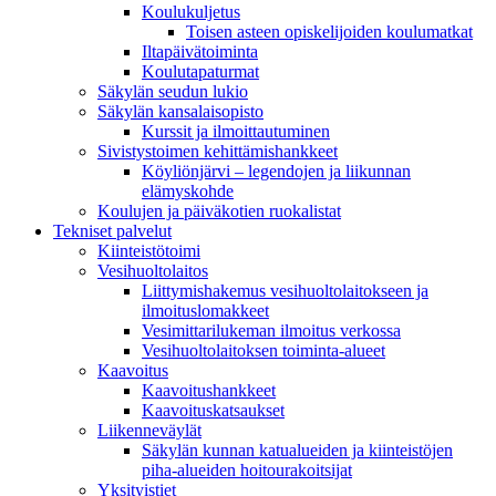
Koulukuljetus
Toisen asteen opiskelijoiden koulumatkat
Iltapäivätoiminta
Koulutapaturmat
Säkylän seudun lukio
Säkylän kansalaisopisto
Kurssit ja ilmoittautuminen
Sivistystoimen kehittämishankkeet
Köyliönjärvi – legendojen ja liikunnan
elämyskohde
Koulujen ja päiväkotien ruokalistat
Tekniset palvelut
Kiinteistötoimi
Vesihuoltolaitos
Liittymishakemus vesihuoltolaitokseen ja
ilmoituslomakkeet
Vesimittarilukeman ilmoitus verkossa
Vesihuoltolaitoksen toiminta-alueet
Kaavoitus
Kaavoitushankkeet
Kaavoituskatsaukset
Liikenneväylät
Säkylän kunnan katualueiden ja kiinteistöjen
piha-alueiden hoitourakoitsijat
Yksityistiet