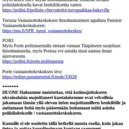
poliisilaitoksella kuvat henkilökorttia varten.
https://poliisi.fi/poliisin-yhteystiedot-turvapaikkaa-hakeville
Turussa Vastaanottokeskuksen ilmoittautuminen tapahtuu Pansion
Vastaanottokeskukseen:
https://pns.fi/SPR_turun_vastaanottokeskus/
PORI:
Myös Porin poliisiasemalla otetaan vastaan Tilapäiseen suojeluun
ilmoittautuneita, myös Porissa voi asioida tässä asiassa ilman
ajanvarausta.
https://poliisi.fi/porin-poliisiasema
Porin vastaanottokeskuksen sivu:
https://rednet.punainenristi.fi/node/33028
*******
HUOM! Haluamme muistuttaa, että kotimajoitukseen
ukrainalaisia majoittaneet kuntalaisemme ovat velvollisia
jakamaan tämän yllä olevan infon majoittamilleen henkilöille ja
auttamaan heitä myös pääsemään hoitamaan näitä asioita
poliisilaitokselle / vastaanottokeskukseen.
Kunnille ei ole osoitettu tällä hetkellä muuta roolia, kuin jakaa
tietoa ja auttaa koordinoimaan kuntaan saapuneet