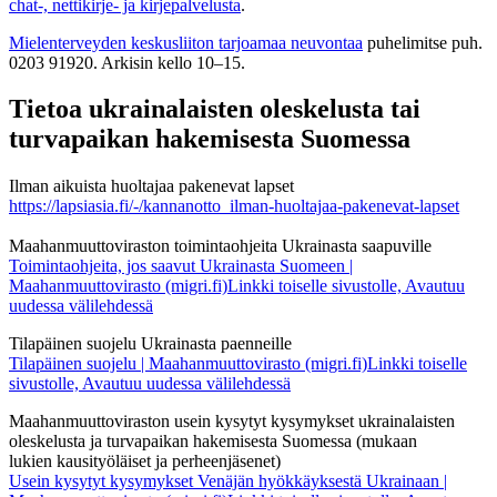
chat-, nettikirje- ja kirjepalvelusta
.
Mielenterveyden keskusliiton tarjoamaa neuvontaa
puhelimitse puh.
0203 91920. Arkisin kello 10–15.
Tietoa ukrainalaisten oleskelusta tai
turvapaikan hakemisesta Suomessa
Ilman aikuista huoltajaa pakenevat lapset
https://lapsiasia.fi/-/kannanotto_ilman-huoltajaa-pakenevat-lapset
Maahanmuuttoviraston toimintaohjeita Ukrainasta saapuville
Toimintaohjeita, jos saavut Ukrainasta Suomeen |
Maahanmuuttovirasto (migri.fi)Linkki toiselle sivustolle, Avautuu
uudessa välilehdessä
Tilapäinen suojelu Ukrainasta paenneille
Tilapäinen suojelu | Maahanmuuttovirasto (migri.fi)Linkki toiselle
sivustolle, Avautuu uudessa välilehdessä
Maahanmuuttoviraston usein kysytyt kysymykset ukrainalaisten
oleskelusta ja turvapaikan hakemisesta Suomessa (mukaan
lukien kausityöläiset ja perheenjäsenet)
Usein kysytyt kysymykset Venäjän hyökkäyksestä Ukrainaan |