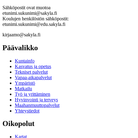
Sähköpostit ovat muotoa
etunimi.sukunimi@sakyla.fi
Koulujen henkilöstön sähköpostit:
etunimi.sukunimi@edu.sakyla.fi
kirjaamo@sakyla.fi
Päävalikko
Kunta­info
Kasvatus ja opetus
Tekniset palvelut
Vapaa-aika­palvelut
Ympä­ristö
Mat­kailu
Työ ja yrittä­minen
Hyvinvointi ja terveys
Maahanmuuttopalvelut
Yhteystiedot
Oikopolut
Kartat