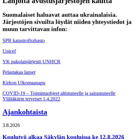
Lahjoita avustusjärjestöjen kautta
Suomalaiset haluavat auttaa ukrainalaisia.
Järjestöjen sivuilta löydät niiden yhteystiedot ja
muun tarvittavan infon:
SPR katastrofirahasto
Unicef
YK pakolaisjärjestö UNHCR
Pelastakaa lapset
Kirkon Ulkomaanapu
Artikkelien
COVID-19 – Toimintaohjeet altistuneelle ja sairastuneelle
Ylilääkärin terveiset 1.4.2022
selaus
Ajankohtaista
3.8.2026
Koulutyö alkaa Säkylän kouluissa ke 12.8.2026