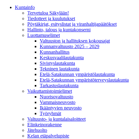
Kunta­info
Tervetuloa Säkylään!
Tiedotteet ja kuulutukset
Pöytäkirjat, esityslistat ja viranhaltijapäätökset
Hallinto, talous ja kuntakonserni
Luottamuselimet
Valtuuston ja hallituksen kokousajat
Kunnanvaltuusto 2025 – 2029
Kunnanhallitus
Keskusvaalilautakunta
Sivistyslautakunta
Tekninen lautakunta
Etelä-Satakunnan ympäristölautakunta
Etelä-Satakunnan ympäristöterveyslautakunta
Tarkastuslautakunta
Vaikuttamistoimielimet
Nuorisovaltuusto
Vammaisneuvosto
Ikääntyvien neuvosto
Työryhmät
Valtuusto- ja kuntalaisaloitteet
Elinkeinorakenne
Jätehuolto
Kelan etäpalvelupiste