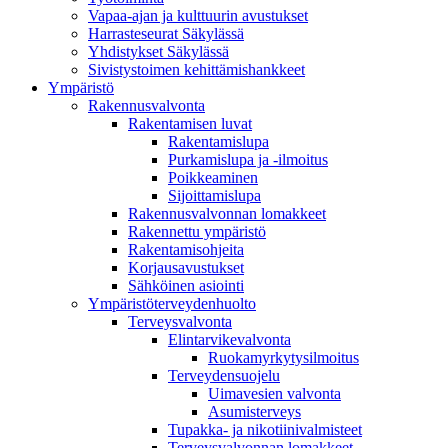
Vapaa-ajan ja kulttuurin avustukset
Harrasteseurat Säkylässä
Yhdistykset Säkylässä
Sivistystoimen kehittämishankkeet
Ympä­ristö
Rakennusvalvonta
Rakentamisen luvat
Rakentamislupa
Purkamislupa ja -ilmoitus
Poikkeaminen
Sijoittamislupa
Rakennusvalvonnan lomakkeet
Rakennettu ympäristö
Rakentamisohjeita
Korjausavustukset
Sähköinen asiointi
Ympäristöterveydenhuolto
Terveysvalvonta
Elintarvikevalvonta
Ruokamyrkytysilmoitus
Terveydensuojelu
Uimavesien valvonta
Asumisterveys
Tupakka- ja nikotiinivalmisteet
Terveysvalvonnan lomakkeet