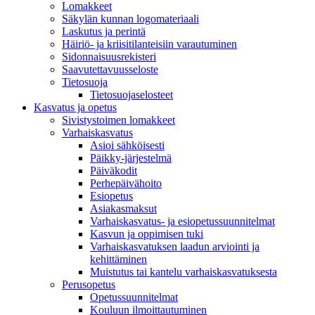
Lomakkeet
Säkylän kunnan logomateriaali
Laskutus ja perintä
Häiriö- ja kriisitilanteisiin varautuminen
Sidonnaisuusrekisteri
Saavutettavuusseloste
Tietosuoja
Tietosuojaselosteet
Kasvatus ja opetus
Sivistystoimen lomakkeet
Varhaiskasvatus
Asioi sähköisesti
Päikky-järjestelmä
Päiväkodit
Perhepäivähoito
Esiopetus
Asiakasmaksut
Varhaiskasvatus- ja esiopetussuunnitelmat
Kasvun ja oppimisen tuki
Varhaiskasvatuksen laadun arviointi ja
kehittäminen
Muistutus tai kantelu varhaiskasvatuksesta
Perusopetus
Opetussuunnitelmat
Kouluun ilmoittautuminen