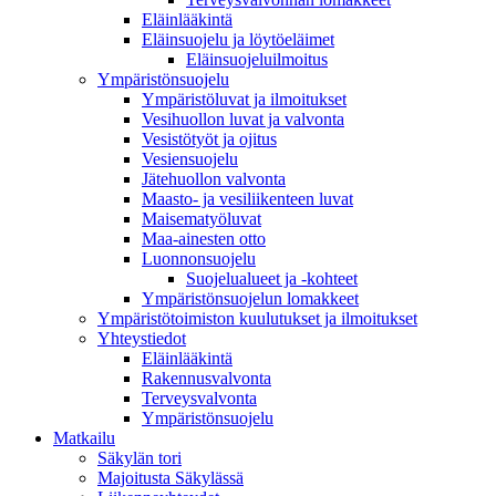
Eläinlääkintä
Eläinsuojelu ja löytöeläimet
Eläinsuojeluilmoitus
Ympäristönsuojelu
Ympäristöluvat ja ilmoitukset
Vesihuollon luvat ja valvonta
Vesistötyöt ja ojitus
Vesiensuojelu
Jätehuollon valvonta
Maasto- ja vesiliikenteen luvat
Maisematyöluvat
Maa-ainesten otto
Luonnonsuojelu
Suojelualueet ja -kohteet
Ympäristönsuojelun lomakkeet
Ympäristötoimiston kuulutukset ja ilmoitukset
Yhteystiedot
Eläinlääkintä
Rakennusvalvonta
Terveysvalvonta
Ympäristönsuojelu
Mat­kailu
Säkylän tori
Majoitusta Säkylässä