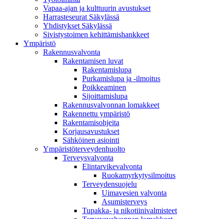
Vapaa-ajan ja kulttuurin avustukset
Harrasteseurat Säkylässä
Yhdistykset Säkylässä
Sivistystoimen kehittämishankkeet
Ympä­ristö
Rakennusvalvonta
Rakentamisen luvat
Rakentamislupa
Purkamislupa ja -ilmoitus
Poikkeaminen
Sijoittamislupa
Rakennusvalvonnan lomakkeet
Rakennettu ympäristö
Rakentamisohjeita
Korjausavustukset
Sähköinen asiointi
Ympäristöterveydenhuolto
Terveysvalvonta
Elintarvikevalvonta
Ruokamyrkytysilmoitus
Terveydensuojelu
Uimavesien valvonta
Asumisterveys
Tupakka- ja nikotiinivalmisteet