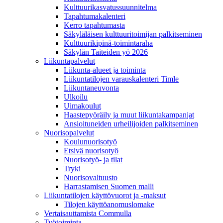
Kulttuurikasvatussuunnitelma
Tapahtumakalenteri
Kerro tapahtumasta
Säkyläläisen kulttuuritoimijan palkitseminen
Kulttuurikipinä-toimintaraha
Säkylän Taiteiden yö 2026
Liikuntapalvelut
Liikunta-alueet ja toiminta
Liikuntatilojen varauskalenteri Timle
Liikuntaneuvonta
Ulkoilu
Uimakoulut
Haastepyöräily ja muut liikuntakampanjat
Ansioituneiden urheilijoiden palkitseminen
Nuorisopalvelut
Koulunuorisotyö
Etsivä nuorisotyö
Nuorisotyö- ja tilat
Tryki
Nuorisovaltuusto
Harrastamisen Suomen malli
Liikuntatilojen käyttövuorot ja -maksut
Tilojen käyttöanomuslomake
Vertaisauttamista Commulla
Työtoiminta