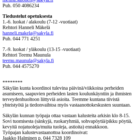
Puh. 050 4086234
Tiedustelut opetuksesta
1.-6. luokat / alakoulu (7-12 -vuotiaat)
Rehtori Hanneli Mäkelä
hanneli.makela@sakyla.fi
Puh. 044 771 4251
7.-9. luokat / yläkoulu (13-15 -vuotiaat)
Rehtori Teemu Maunula
teemu.maunula@sakyla.fi
Puh. 044 4575270
********
Säkylän kunta koordinoi tulevina päivinä/viikkoina perheiden
asumiseen, saapuvien perheiden lasten koulunkäyntiin ja ihmisten
terveydenhuoltoon liittyviä asioita. Teemme kuntana tiivistä
yhteistyötä ja tiedonvaihtoa myös vastaanottokeskusten suuntaan.
Säkylän kunnan työpaja ottaa vastaan kalusteita arkisin klo 8-15.
Sovi tuomisesta (sänkyjä, ruokaryhmiä, sohvapöytiä/pikku pöytiä,
kevyitä nojatuoleja/muita tuoleja, astioita) ennakkoon.
Työpajan kalustevastaanottoa koordinoivat:
Jaakko Halminen p. 044 7328 109