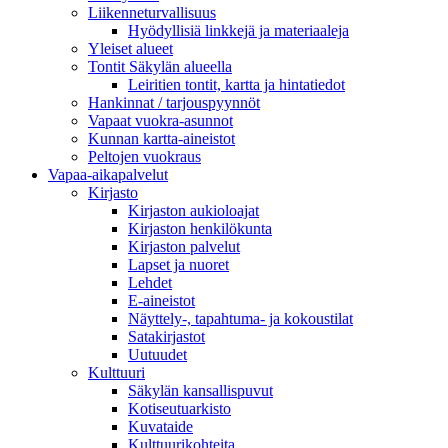
Liikenneturvallisuus
Hyödyllisiä linkkejä ja materiaaleja
Yleiset alueet
Tontit Säkylän alueella
Leiritien tontit, kartta ja hintatiedot
Hankinnat / tarjouspyynnöt
Vapaat vuokra-asunnot
Kunnan kartta-aineistot
Peltojen vuokraus
Vapaa-aika­palvelut
Kirjasto
Kirjaston aukioloajat
Kirjaston henkilökunta
Kirjaston palvelut
Lapset ja nuoret
Lehdet
E-aineistot
Näyttely-, tapahtuma- ja kokoustilat
Satakirjastot
Uutuudet
Kulttuuri
Säkylän kansallispuvut
Kotiseutuarkisto
Kuvataide
Kulttuurikohteita