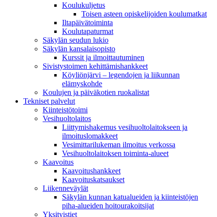
Koulukuljetus
Toisen asteen opiskelijoiden koulumatkat
Iltapäivätoiminta
Koulutapaturmat
Säkylän seudun lukio
Säkylän kansalaisopisto
Kurssit ja ilmoittautuminen
Sivistystoimen kehittämishankkeet
Köyliönjärvi – legendojen ja liikunnan
elämyskohde
Koulujen ja päiväkotien ruokalistat
Tekniset palvelut
Kiinteistötoimi
Vesihuoltolaitos
Liittymishakemus vesihuoltolaitokseen ja
ilmoituslomakkeet
Vesimittarilukeman ilmoitus verkossa
Vesihuoltolaitoksen toiminta-alueet
Kaavoitus
Kaavoitushankkeet
Kaavoituskatsaukset
Liikenneväylät
Säkylän kunnan katualueiden ja kiinteistöjen
piha-alueiden hoitourakoitsijat
Yksityistiet