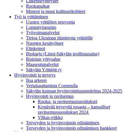
Liikenneyhteydet
Ruokapaikat
Museot ja muut kulttuurikohteet
Työ ja yrittä­minen
Uusien yrittäjien neuvonta
Lopputyöasunto
Työvoimapalvelut
Tietoa Ukrainan tilanteesta yrittäjille
Nuorten kesätyötuet
Elinkeinot
Bioharju (Länsi-Säkylän teollisuusalue)
Ristolan yritysalue
Maaseutupalvelut
Säkylän Yrittäjät ry
Hyvinvointi ja terveys
Iloa arkeen
Vertaisauttamista Commulla
Säkylän kunnan hyvinvointisuunnitelma 2024-2025
Hyvinvointi ja ravitsemus
Ruoka- ja ravitsemussuositukset
Kestävää terveyttä ruoasta – kansalliset
ravitsemussuositukset 2024
Vilkas-viikko
Terveyden ja hyvinvoinnin edistäminen
Terveyden ja hyvinvoinnin edistämisen hankkeet