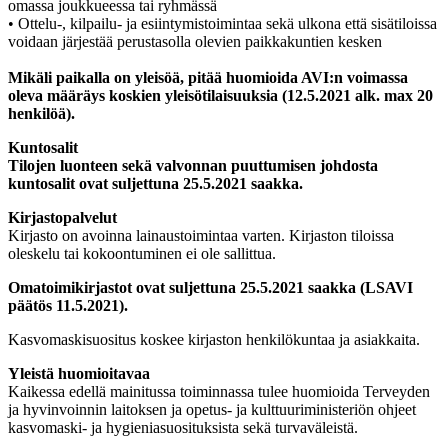
omassa joukkueessa tai ryhmässä
• Ottelu-, kilpailu- ja esiintymistoimintaa sekä ulkona että sisätiloissa
voidaan järjestää perustasolla olevien paikkakuntien kesken
Mikäli paikalla on yleisöä, pitää huomioida AVI:n voimassa
oleva määräys koskien yleisötilaisuuksia (12.5.2021 alk. max 20
henkilöä).
Kuntosalit
Tilojen luonteen sekä valvonnan puuttumisen johdosta
kuntosalit ovat suljettuna 25.5.2021 saakka.
Kirjastopalvelut
Kirjasto on avoinna lainaustoimintaa varten. Kirjaston tiloissa
oleskelu tai kokoontuminen ei ole sallittua.
Omatoimikirjastot ovat suljettuna 25.5.2021 saakka (LSAVI
päätös 11.5.2021).
Kasvomaskisuositus koskee kirjaston henkilökuntaa ja asiakkaita.
Yleistä huomioitavaa
Kaikessa edellä mainitussa toiminnassa tulee huomioida Terveyden
ja hyvinvoinnin laitoksen ja opetus- ja kulttuuriministeriön ohjeet
kasvomaski- ja hygieniasuosituksista sekä turvaväleistä.