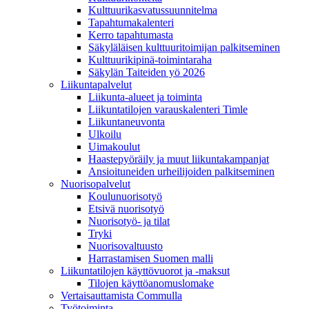
Kulttuurikasvatussuunnitelma
Tapahtumakalenteri
Kerro tapahtumasta
Säkyläläisen kulttuuritoimijan palkitseminen
Kulttuurikipinä-toimintaraha
Säkylän Taiteiden yö 2026
Liikuntapalvelut
Liikunta-alueet ja toiminta
Liikuntatilojen varauskalenteri Timle
Liikuntaneuvonta
Ulkoilu
Uimakoulut
Haastepyöräily ja muut liikuntakampanjat
Ansioituneiden urheilijoiden palkitseminen
Nuorisopalvelut
Koulunuorisotyö
Etsivä nuorisotyö
Nuorisotyö- ja tilat
Tryki
Nuorisovaltuusto
Harrastamisen Suomen malli
Liikuntatilojen käyttövuorot ja -maksut
Tilojen käyttöanomuslomake
Vertaisauttamista Commulla
Työtoiminta