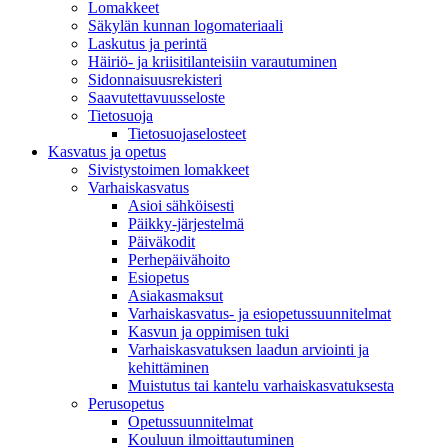
Lomakkeet
Säkylän kunnan logomateriaali
Laskutus ja perintä
Häiriö- ja kriisitilanteisiin varautuminen
Sidonnaisuusrekisteri
Saavutettavuusseloste
Tietosuoja
Tietosuojaselosteet
Kasvatus ja opetus
Sivistystoimen lomakkeet
Varhaiskasvatus
Asioi sähköisesti
Päikky-järjestelmä
Päiväkodit
Perhepäivähoito
Esiopetus
Asiakasmaksut
Varhaiskasvatus- ja esiopetussuunnitelmat
Kasvun ja oppimisen tuki
Varhaiskasvatuksen laadun arviointi ja
kehittäminen
Muistutus tai kantelu varhaiskasvatuksesta
Perusopetus
Opetussuunnitelmat
Kouluun ilmoittautuminen