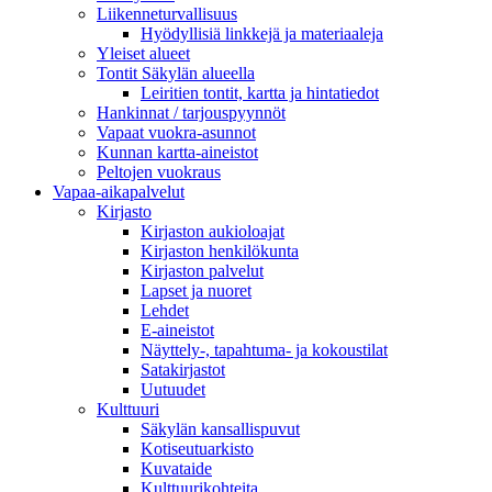
Liikenneturvallisuus
Hyödyllisiä linkkejä ja materiaaleja
Yleiset alueet
Tontit Säkylän alueella
Leiritien tontit, kartta ja hintatiedot
Hankinnat / tarjouspyynnöt
Vapaat vuokra-asunnot
Kunnan kartta-aineistot
Peltojen vuokraus
Vapaa-aika­palvelut
Kirjasto
Kirjaston aukioloajat
Kirjaston henkilökunta
Kirjaston palvelut
Lapset ja nuoret
Lehdet
E-aineistot
Näyttely-, tapahtuma- ja kokoustilat
Satakirjastot
Uutuudet
Kulttuuri
Säkylän kansallispuvut
Kotiseutuarkisto
Kuvataide
Kulttuurikohteita