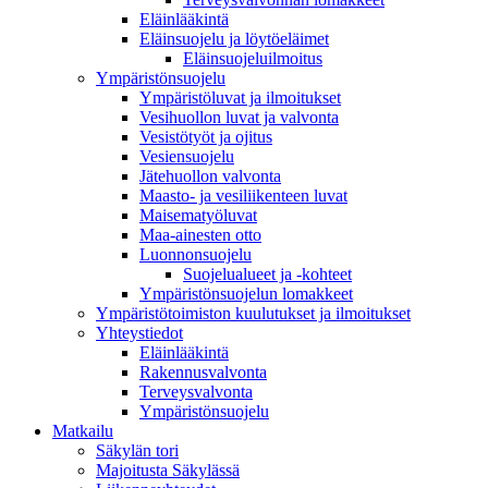
Eläinlääkintä
Eläinsuojelu ja löytöeläimet
Eläinsuojeluilmoitus
Ympäristönsuojelu
Ympäristöluvat ja ilmoitukset
Vesihuollon luvat ja valvonta
Vesistötyöt ja ojitus
Vesiensuojelu
Jätehuollon valvonta
Maasto- ja vesiliikenteen luvat
Maisematyöluvat
Maa-ainesten otto
Luonnonsuojelu
Suojelualueet ja -kohteet
Ympäristönsuojelun lomakkeet
Ympäristötoimiston kuulutukset ja ilmoitukset
Yhteystiedot
Eläinlääkintä
Rakennusvalvonta
Terveysvalvonta
Ympäristönsuojelu
Mat­kailu
Säkylän tori
Majoitusta Säkylässä