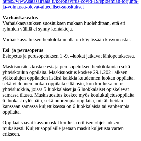
https://www.satasairaala.fi/koronavirus-covid-19/epidemian-torjunta-
ja-voimassa-olevat-alueelliset-suositukset
Varhaiskasvatus
Varhaiskasvatuksen suosituksen mukaan huolehditaan, että eri
ryhmien välillä ei synny kontakteja.
Varhaiskasvatuksen henkilökunnalla on käytössään kasvomaskit.
Esi- ja perusopetus
Esiopetus ja perusopetuksen 1.-9. –luokat jatkavat lähiopetuksessa.
Maskisuositus koskee esi- ja perusopetuksen henkilökuntaa sekä
yhteiskoulun oppilaita. Maskisuositus koskee 29.1.2021 alkaen
yläkoulujen oppilaiden lisäksi kaikkia kuudennen luokan oppilaita,
sekä viidennen luokan oppilaita siltä osin, kun koulussa on ns.
yhteisluokkia, joissa 5-luokkalaiset ja 6-luokkalaiset opiskelevat
samassa tilassa. Maskisuositus koskee myös koulukuljetusoppilaita
6. luokasta ylöspäin, sekä nuorempia oppilaita, mikäli heidän
kanssaan samassa kuljetuksessa on 6-luokkalaisia tai vanhempia
oppilaita.
Oppilaat saavat kasvomaskit koulusta erillisen ohjeistuksen
mukaisesti. Kuljetusoppilaille jaetaan maskit kuljetusta varten
erikseen.