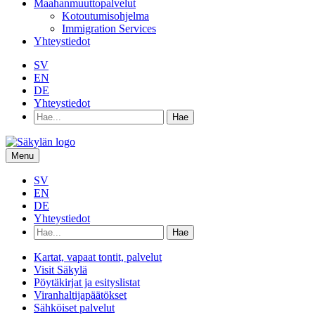
Maahanmuuttopalvelut
Kotoutumisohjelma
Immigration Services
Yhteystiedot
SV
EN
DE
Yhteystiedot
Hae
hakusanalla:
Menu
SV
EN
DE
Yhteystiedot
Hae
hakusanalla:
Kartat, vapaat tontit, palvelut
Visit Säkylä
Pöytäkirjat ja esityslistat
Viranhaltijapäätökset
Sähköiset palvelut