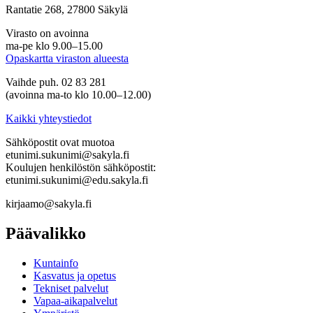
Rantatie 268, 27800 Säkylä
Virasto on avoinna
ma-pe klo 9.00–15.00
Opaskartta viraston alueesta
Vaihde puh. 02 83 281
(avoinna ma-to klo 10.00–12.00)
Kaikki yhteystiedot
Sähköpostit ovat muotoa
etunimi.sukunimi@sakyla.fi
Koulujen henkilöstön sähköpostit:
etunimi.sukunimi@edu.sakyla.fi
kirjaamo@sakyla.fi
Päävalikko
Kunta­info
Kasvatus ja opetus
Tekniset palvelut
Vapaa-aika­palvelut