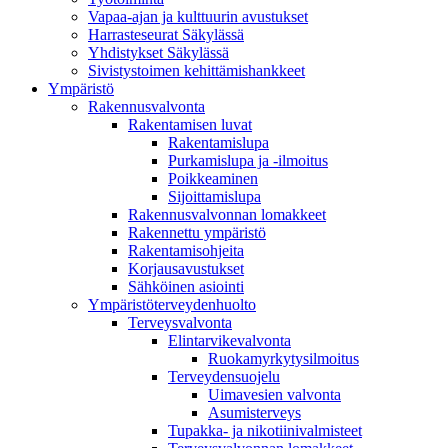
Vapaa-ajan ja kulttuurin avustukset
Harrasteseurat Säkylässä
Yhdistykset Säkylässä
Sivistystoimen kehittämishankkeet
Ympä­ristö
Rakennusvalvonta
Rakentamisen luvat
Rakentamislupa
Purkamislupa ja -ilmoitus
Poikkeaminen
Sijoittamislupa
Rakennusvalvonnan lomakkeet
Rakennettu ympäristö
Rakentamisohjeita
Korjausavustukset
Sähköinen asiointi
Ympäristöterveydenhuolto
Terveysvalvonta
Elintarvikevalvonta
Ruokamyrkytysilmoitus
Terveydensuojelu
Uimavesien valvonta
Asumisterveys
Tupakka- ja nikotiinivalmisteet