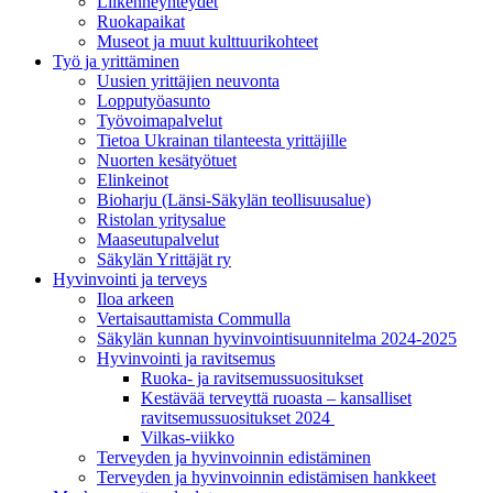
Liikenneyhteydet
Ruokapaikat
Museot ja muut kulttuurikohteet
Työ ja yrittä­minen
Uusien yrittäjien neuvonta
Lopputyöasunto
Työvoimapalvelut
Tietoa Ukrainan tilanteesta yrittäjille
Nuorten kesätyötuet
Elinkeinot
Bioharju (Länsi-Säkylän teollisuusalue)
Ristolan yritysalue
Maaseutupalvelut
Säkylän Yrittäjät ry
Hyvinvointi ja terveys
Iloa arkeen
Vertaisauttamista Commulla
Säkylän kunnan hyvinvointisuunnitelma 2024-2025
Hyvinvointi ja ravitsemus
Ruoka- ja ravitsemussuositukset
Kestävää terveyttä ruoasta – kansalliset
ravitsemussuositukset 2024
Vilkas-viikko
Terveyden ja hyvinvoinnin edistäminen
Terveyden ja hyvinvoinnin edistämisen hankkeet