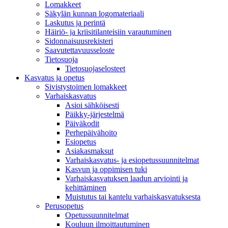
Lomakkeet
Säkylän kunnan logomateriaali
Laskutus ja perintä
Häiriö- ja kriisitilanteisiin varautuminen
Sidonnaisuusrekisteri
Saavutettavuusseloste
Tietosuoja
Tietosuojaselosteet
Kasvatus ja opetus
Sivistystoimen lomakkeet
Varhaiskasvatus
Asioi sähköisesti
Päikky-järjestelmä
Päiväkodit
Perhepäivähoito
Esiopetus
Asiakasmaksut
Varhaiskasvatus- ja esiopetussuunnitelmat
Kasvun ja oppimisen tuki
Varhaiskasvatuksen laadun arviointi ja
kehittäminen
Muistutus tai kantelu varhaiskasvatuksesta
Perusopetus
Opetussuunnitelmat
Kouluun ilmoittautuminen