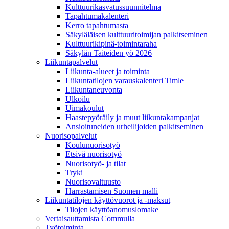
Kulttuurikasvatussuunnitelma
Tapahtumakalenteri
Kerro tapahtumasta
Säkyläläisen kulttuuritoimijan palkitseminen
Kulttuurikipinä-toimintaraha
Säkylän Taiteiden yö 2026
Liikuntapalvelut
Liikunta-alueet ja toiminta
Liikuntatilojen varauskalenteri Timle
Liikuntaneuvonta
Ulkoilu
Uimakoulut
Haastepyöräily ja muut liikuntakampanjat
Ansioituneiden urheilijoiden palkitseminen
Nuorisopalvelut
Koulunuorisotyö
Etsivä nuorisotyö
Nuorisotyö- ja tilat
Tryki
Nuorisovaltuusto
Harrastamisen Suomen malli
Liikuntatilojen käyttövuorot ja -maksut
Tilojen käyttöanomuslomake
Vertaisauttamista Commulla
Työtoiminta