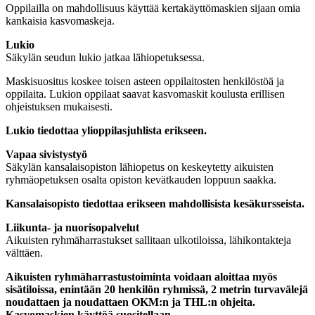
Oppilailla on mahdollisuus käyttää kertakäyttömaskien sijaan omia
kankaisia kasvomaskeja.
Lukio
Säkylän seudun lukio jatkaa lähiopetuksessa.
Maskisuositus koskee toisen asteen oppilaitosten henkilöstöä ja
oppilaita. Lukion oppilaat saavat kasvomaskit koulusta erillisen
ohjeistuksen mukaisesti.
Lukio tiedottaa ylioppilasjuhlista erikseen.
Vapaa sivistystyö
Säkylän kansalaisopiston lähiopetus on keskeytetty aikuisten
ryhmäopetuksen osalta opiston kevätkauden loppuun saakka.
Kansalaisopisto tiedottaa erikseen mahdollisista kesäkursseista.
Liikunta- ja nuorisopalvelut
Aikuisten ryhmäharrastukset sallitaan ulkotiloissa, lähikontakteja
välttäen.
Aikuisten ryhmäharrastustoiminta voidaan aloittaa myös
sisätiloissa, enintään 20 henkilön ryhmissä, 2 metrin turvavälejä
noudattaen ja noudattaen OKM:n ja THL:n ohjeita.
Kasvomaskien käyttöä suositellaan.