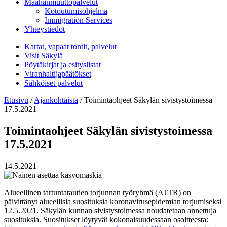
Maahanmuuttopalvelut
Kotoutumisohjelma
Immigration Services
Yhteystiedot
Kartat, vapaat tontit, palvelut
Visit Säkylä
Pöytäkirjat ja esityslistat
Viranhaltijapäätökset
Sähköiset palvelut
Etusivu
/
Ajankohtaista
/
Toimintaohjeet Säkylän sivistystoimessa
17.5.2021
Toimintaohjeet Säkylän sivistystoimessa
17.5.2021
14.5.2021
Alueellinen tartuntatautien torjunnan työryhmä (ATTR) on
päivittänyt alueellisia suosituksia koronavirusepidemian torjumiseksi
12.5.2021. Säkylän kunnan sivistystoimessa noudatetaan annettuja
suosituksia. Suositukset löytyvät kokonaisuudessaan osoitteesta: