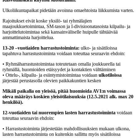
Ulkoliikuntapaikat pidetään avoinna omaehtoista liikkumista varten.
Rajoitukset eivät koske yksilö- tai ryhmälajien
maajoukkuetoimintaa, SM-tason ja I-divisioonatasoista kilpailu- ja
harjoittelutoimintaa sekä kansainväliselle huipulle tähtäävää
ammattimaista harjoittelua.
13-20 –vuotiaiden harrastustoiminta:
ulko- ja sisätiloissa
tapahtuva harrastustoiminta voidaan toteuttaa seuraavin ehdoin:
• Ryhmäharrastustoimintaa toteutetaan omalla joukkueella tai
ryhmällä, huomioiden etäisyydet ja kontaktien välttäminen
• Ottelu-, kilpailu- ja esiintymistoimintaa voidaan
ulkotiloissa
järjestää perustasolla olevien paikkakuntien kesken
Mikäli paikalla on yleisöä, pitää huomioida AVI:n voimassa
oleva määräys koskien yleisötilaisuuksia (12.5.2021 alk. max 20
henkilöä).
12-vuotiaiden tai nuorempien lasten harrastustoiminta
voidaan
toteuttaa seuraavin ehdoin:
• Harrastustoiminta järjestetään mahdollisuuksien mukaan ulkona,
lasten harrastustoiminta on kuitenkin sallittu myös sisätiloissa