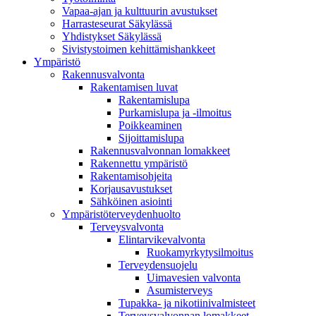
Vapaa-ajan ja kulttuurin avustukset
Harrasteseurat Säkylässä
Yhdistykset Säkylässä
Sivistystoimen kehittämishankkeet
Ympä­ristö
Rakennusvalvonta
Rakentamisen luvat
Rakentamislupa
Purkamislupa ja -ilmoitus
Poikkeaminen
Sijoittamislupa
Rakennusvalvonnan lomakkeet
Rakennettu ympäristö
Rakentamisohjeita
Korjausavustukset
Sähköinen asiointi
Ympäristöterveydenhuolto
Terveysvalvonta
Elintarvikevalvonta
Ruokamyrkytysilmoitus
Terveydensuojelu
Uimavesien valvonta
Asumisterveys
Tupakka- ja nikotiinivalmisteet
Terveysvalvonnan lomakkeet