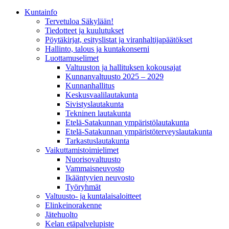
Kunta­info
Tervetuloa Säkylään!
Tiedotteet ja kuulutukset
Pöytäkirjat, esityslistat ja viranhaltijapäätökset
Hallinto, talous ja kuntakonserni
Luottamuselimet
Valtuuston ja hallituksen kokousajat
Kunnanvaltuusto 2025 – 2029
Kunnanhallitus
Keskusvaalilautakunta
Sivistyslautakunta
Tekninen lautakunta
Etelä-Satakunnan ympäristölautakunta
Etelä-Satakunnan ympäristöterveyslautakunta
Tarkastuslautakunta
Vaikuttamistoimielimet
Nuorisovaltuusto
Vammaisneuvosto
Ikääntyvien neuvosto
Työryhmät
Valtuusto- ja kuntalaisaloitteet
Elinkeinorakenne
Jätehuolto
Kelan etäpalvelupiste