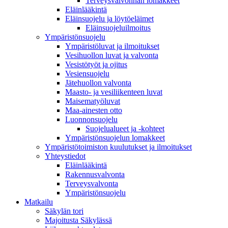
Terveysvalvonnan lomakkeet
Eläinlääkintä
Eläinsuojelu ja löytöeläimet
Eläinsuojeluilmoitus
Ympäristönsuojelu
Ympäristöluvat ja ilmoitukset
Vesihuollon luvat ja valvonta
Vesistötyöt ja ojitus
Vesiensuojelu
Jätehuollon valvonta
Maasto- ja vesiliikenteen luvat
Maisematyöluvat
Maa-ainesten otto
Luonnonsuojelu
Suojelualueet ja -kohteet
Ympäristönsuojelun lomakkeet
Ympäristötoimiston kuulutukset ja ilmoitukset
Yhteystiedot
Eläinlääkintä
Rakennusvalvonta
Terveysvalvonta
Ympäristönsuojelu
Mat­kailu
Säkylän tori
Majoitusta Säkylässä