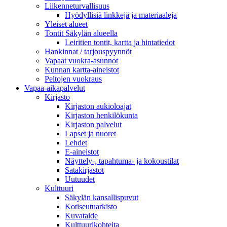
Liikenneturvallisuus
Hyödyllisiä linkkejä ja materiaaleja
Yleiset alueet
Tontit Säkylän alueella
Leiritien tontit, kartta ja hintatiedot
Hankinnat / tarjouspyynnöt
Vapaat vuokra-asunnot
Kunnan kartta-aineistot
Peltojen vuokraus
Vapaa-aika­palvelut
Kirjasto
Kirjaston aukioloajat
Kirjaston henkilökunta
Kirjaston palvelut
Lapset ja nuoret
Lehdet
E-aineistot
Näyttely-, tapahtuma- ja kokoustilat
Satakirjastot
Uutuudet
Kulttuuri
Säkylän kansallispuvut
Kotiseutuarkisto
Kuvataide
Kulttuurikohteita