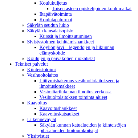
Koulukuljetus
Toisen asteen opiskelijoiden koulumatkat
Iltapäivätoiminta
Koulutapaturmat
Säkylän seudun lukio
Säkylän kansalaisopisto
Kurssit ja ilmoittautuminen
Sivistystoimen kehittämishankkeet
Köyliönjärvi – legendojen ja liikunnan
elämyskohde
Koulujen ja päiväkotien ruokalistat
Tekniset palvelut
Kiinteistötoimi
Vesihuoltolaitos
Liittymishakemus vesihuoltolaitokseen ja
ilmoituslomakkeet
Vesimittarilukeman ilmoitus verkossa
Vesihuoltolaitoksen toiminta-alueet
Kaavoitus
Kaavoitushankkeet
Kaavoituskatsaukset
Liikenneväylät
Säkylän kunnan katualueiden ja kiinteistöjen
piha-alueiden hoitourakoitsijat
Yksityistiet