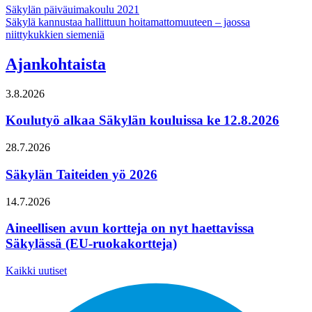
Artikkelien
Säkylän päiväuimakoulu 2021
Säkylä kannustaa hallittuun hoitamattomuuteen – jaossa
selaus
niittykukkien siemeniä
Ajankohtaista
3.8.2026
Koulutyö alkaa Säkylän kouluissa ke 12.8.2026
28.7.2026
Säkylän Taiteiden yö 2026
14.7.2026
Aineellisen avun kortteja on nyt haettavissa
Säkylässä (EU-ruokakortteja)
Kaikki uutiset