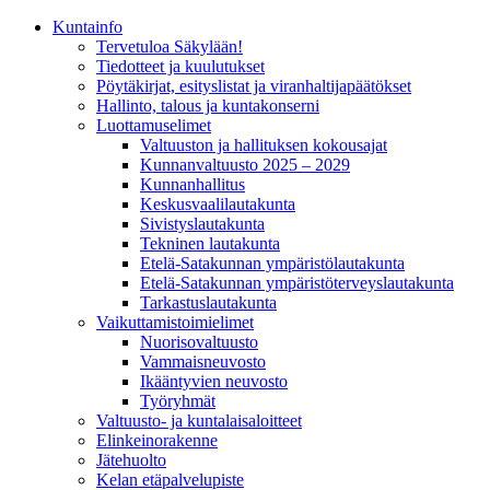
Kunta­info
Tervetuloa Säkylään!
Tiedotteet ja kuulutukset
Pöytäkirjat, esityslistat ja viranhaltijapäätökset
Hallinto, talous ja kuntakonserni
Luottamuselimet
Valtuuston ja hallituksen kokousajat
Kunnanvaltuusto 2025 – 2029
Kunnanhallitus
Keskusvaalilautakunta
Sivistyslautakunta
Tekninen lautakunta
Etelä-Satakunnan ympäristölautakunta
Etelä-Satakunnan ympäristöterveyslautakunta
Tarkastuslautakunta
Vaikuttamistoimielimet
Nuorisovaltuusto
Vammaisneuvosto
Ikääntyvien neuvosto
Työryhmät
Valtuusto- ja kuntalaisaloitteet
Elinkeinorakenne
Jätehuolto
Kelan etäpalvelupiste