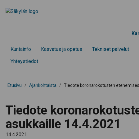
Kar
Kunta­info
Kasvatus ja opetus
Tekniset palvelut
Yhteystiedot
Etusivu
/
Ajankohtaista
/
Tiedote koronarokotusten etenemisest
Tiedote koronarokotust
asukkaille 14.4.2021
14.4.2021