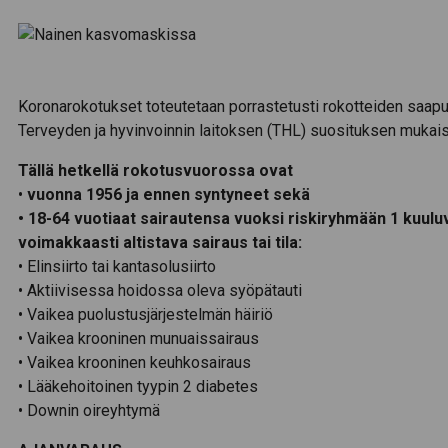
Koronarokotukset toteutetaan porrastetusti rokotteiden saapu
Terveyden ja hyvinvoinnin laitoksen (THL) suosituksen mukai
Tällä hetkellä rokotusvuorossa ovat
•
vuonna 1956 ja ennen syntyneet sekä
• 18-64 vuotiaat sairautensa vuoksi riskiryhmään 1 kuuluva
voimakkaasti altistava sairaus tai tila:
• Elinsiirto tai kantasolusiirto
• Aktiivisessa hoidossa oleva syöpätauti
• Vaikea puolustusjärjestelmän häiriö
• Vaikea krooninen munuaissairaus
• Vaikea krooninen keuhkosairaus
• Lääkehoitoinen tyypin 2 diabetes
• Downin oireyhtymä