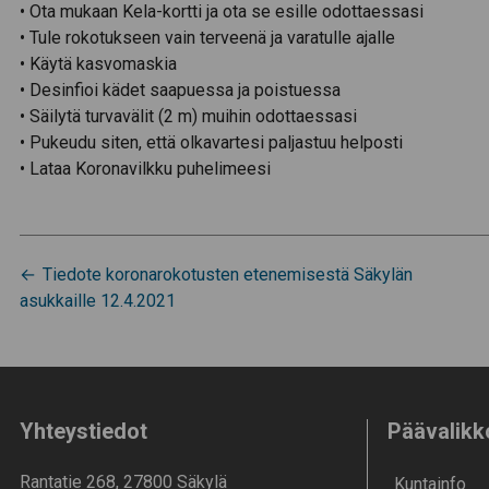
• Ota mukaan Kela-kortti ja ota se esille odottaessasi
• Tule rokotukseen vain terveenä ja varatulle ajalle
• Käytä kasvomaskia
• Desinfioi kädet saapuessa ja poistuessa
• Säilytä turvavälit (2 m) muihin odottaessasi
• Pukeudu siten, että olkavartesi paljastuu helposti
• Lataa Koronavilkku puhelimeesi
Artikkelien
Tiedote koronarokotusten etenemisestä Säkylän
asukkaille 12.4.2021
selaus
Yhteystiedot
Päävalikk
Rantatie 268, 27800 Säkylä
Kunta­info