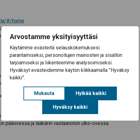
kyla/#/home
tta.
Arvostamme yksityisyyttäsi
amme varmistuksen rokotteiden saatavuudesta.
Käytämme evästeitä selauskokemuksesi
parantamiseksi, personoitujen mainosten ja sisällön
tarjoamiseksi ja liikenteemme analysoimiseksi.
Hyväksyt evästeidemme käytön klikkaamalla ”Hyväksy
ei ole mahdollisuutta varata aikaa nettiajanvarauksen kautta.
kaikki”.
meniä.
Mukauta
Hylkää kaikki
e, että varauksen tekevät vain rokotukseen tällä
Hyväksy kaikki
vuilla
www.sakyla.fi/koronarokotukset
, sosiaalisessa
on pääovessa ja lääkärin vastaanoton ulko-ovessa.