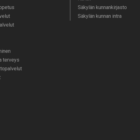
 opetus
Säkylän kunnankirjasto
velut
Säkylän kunnan intra
alvelut
­minen
ja terveys
opalvelut
t