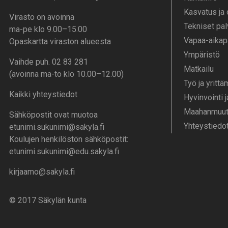
Kasvatus ja
Virasto on avoinna
Tekniset pal
ma-pe klo 9.00–15.00
Vapaa-aika­p
Opaskartta viraston alueesta
Ympä­ristö
Vaihde puh. 02 83 281
Mat­kailu
(avoinna ma-to klo 10.00–12.00)
Työ ja yrittä
Kaikki yhteystiedot
Hyvinvointi 
Maahanmuutt
Sähköpostit ovat muotoa
Yhteystiedo
etunimi.sukunimi@sakyla.fi
Koulujen henkilöstön sähköpostit:
etunimi.sukunimi@edu.sakyla.fi
kirjaamo@sakyla.fi
© 2017 Säkylän kunta