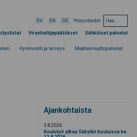
Hae
SV
EN
DE
Yhteystiedot
hakusanalla:
ityslistat
Viranhaltijapäätökset
Sähköiset palvelut
minen
Hyvinvointi ja terveys
Maahanmuuttopalvelut
Ajankohtaista
3.8.2026
Koulutyö alkaa Säkylän kouluissa ke
12.8.2026