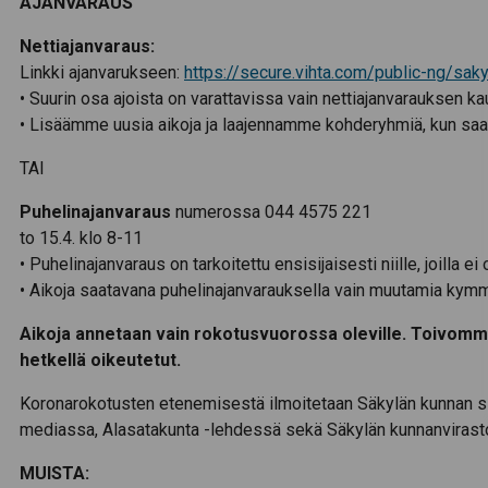
AJANVARAUS
Nettiajanvaraus:
Linkki ajanvarukseen:
https://secure.vihta.com/public-ng/sa
• Suurin osa ajoista on varattavissa vain nettiajanvarauksen kau
• Lisäämme uusia aikoja ja laajennamme kohderyhmiä, kun sa
TAI
Puhelinajanvaraus
numerossa 044 4575 221
to 15.4. klo 8-11
• Puhelinajanvaraus on tarkoitettu ensisijaisesti niille, joilla 
• Aikoja saatavana puhelinajanvarauksella vain muutamia kym
Aikoja annetaan vain rokotusvuorossa oleville. Toivomm
hetkellä oikeutetut.
Koronarokotusten etenemisestä ilmoitetaan Säkylän kunnan si
mediassa, Alasatakunta -lehdessä sekä Säkylän kunnanvirast
MUISTA: