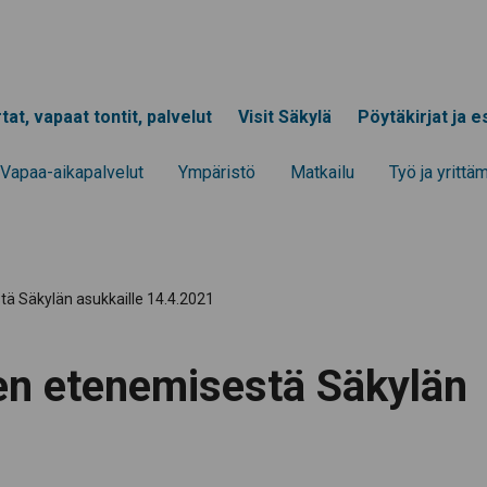
tat, vapaat tontit, palvelut
Visit Säkylä
Pöytäkirjat ja es
Vapaa-aika­palvelut
Ympä­ristö
Mat­kailu
Työ ja yrittä­
ä Säkylän asukkaille 14.4.2021
en etenemisestä Säkylän