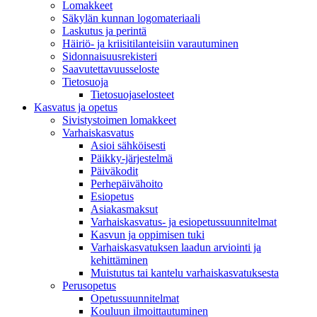
Lomakkeet
Säkylän kunnan logomateriaali
Laskutus ja perintä
Häiriö- ja kriisitilanteisiin varautuminen
Sidonnaisuusrekisteri
Saavutettavuusseloste
Tietosuoja
Tietosuojaselosteet
Kasvatus ja opetus
Sivistystoimen lomakkeet
Varhaiskasvatus
Asioi sähköisesti
Päikky-järjestelmä
Päiväkodit
Perhepäivähoito
Esiopetus
Asiakasmaksut
Varhaiskasvatus- ja esiopetussuunnitelmat
Kasvun ja oppimisen tuki
Varhaiskasvatuksen laadun arviointi ja
kehittäminen
Muistutus tai kantelu varhaiskasvatuksesta
Perusopetus
Opetussuunnitelmat
Kouluun ilmoittautuminen