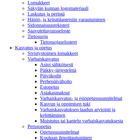
Lomakkeet
Säkylän kunnan logomateriaali
Laskutus ja perintä
Häiriö- ja kriisitilanteisiin varautuminen
Sidonnaisuusrekisteri
Saavutettavuusseloste
Tietosuoja
Tietosuojaselosteet
Kasvatus ja opetus
Sivistystoimen lomakkeet
Varhaiskasvatus
Asioi sähköisesti
Päikky-järjestelmä
Päiväkodit
Perhepäivähoito
Esiopetus
Asiakasmaksut
Varhaiskasvatus- ja esiopetussuunnitelmat
Kasvun ja oppimisen tuki
Varhaiskasvatuksen laadun arviointi ja
kehittäminen
Muistutus tai kantelu varhaiskasvatuksesta
Perusopetus
Opetussuunnitelmat
Kouluun ilmoittautuminen