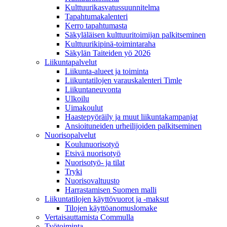
Kulttuurikasvatussuunnitelma
Tapahtumakalenteri
Kerro tapahtumasta
Säkyläläisen kulttuuritoimijan palkitseminen
Kulttuurikipinä-toimintaraha
Säkylän Taiteiden yö 2026
Liikuntapalvelut
Liikunta-alueet ja toiminta
Liikuntatilojen varauskalenteri Timle
Liikuntaneuvonta
Ulkoilu
Uimakoulut
Haastepyöräily ja muut liikuntakampanjat
Ansioituneiden urheilijoiden palkitseminen
Nuorisopalvelut
Koulunuorisotyö
Etsivä nuorisotyö
Nuorisotyö- ja tilat
Tryki
Nuorisovaltuusto
Harrastamisen Suomen malli
Liikuntatilojen käyttövuorot ja -maksut
Tilojen käyttöanomuslomake
Vertaisauttamista Commulla
Työtoiminta