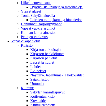
Liikenneturvallisuus
Hyödyllisiä linkkejä ja materiaaleja
Yleiset alueet
Tontit Säkylän alueella
Leiritien tontit, kartta ja hintatiedot
Hankinnat / tarjouspyynnöt
Vapaat vuokra-asunnot
Kunnan kartta-aineistot
Peltojen vuokraus
Vapaa-aika­palvelut
Kirjasto
Kirjaston aukioloajat
Kirjaston henkilökunta
Kirjaston palvelut
Lapset ja nuoret
Lehdet
E-aineistot
Näyttely-, tapahtuma- ja kokoustilat
Satakirjastot
Uutuudet
Kulttuuri
Säkylän kansallispuvut
Kotiseutuarkisto
Kuvataide
Kulttuurikohteita