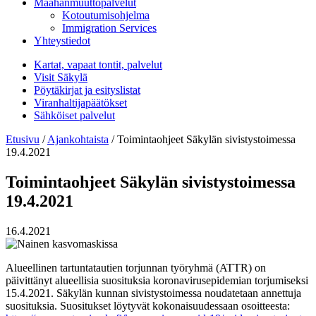
Maahanmuuttopalvelut
Kotoutumisohjelma
Immigration Services
Yhteystiedot
Kartat, vapaat tontit, palvelut
Visit Säkylä
Pöytäkirjat ja esityslistat
Viranhaltijapäätökset
Sähköiset palvelut
Etusivu
/
Ajankohtaista
/
Toimintaohjeet Säkylän sivistystoimessa
19.4.2021
Toimintaohjeet Säkylän sivistystoimessa
19.4.2021
16.4.2021
Alueellinen tartuntatautien torjunnan työryhmä (ATTR) on
päivittänyt alueellisia suosituksia koronavirusepidemian torjumiseksi
15.4.2021. Säkylän kunnan sivistystoimessa noudatetaan annettuja
suosituksia. Suositukset löytyvät kokonaisuudessaan osoitteesta: