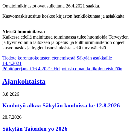
Omatoimikirjastot ovat suljettuna 26.4.2021 saakka.
Kasvomaskisuositus koskee kirjaston henkilökuntaa ja asiakkaita.
Yleistä huomioitavaa
Kaikessa edellä mainitussa toiminnassa tulee huomioida Terveyden
ja hyvinvoinnin laitoksen ja opetus- ja kulttuuriministeriön ohjeet
kasvomaski- ja hygieniasuosituksista sekä turvaväleistä.
Artikkelien
Tiedote koronarokotusten etenemisestä Säkylän asukkaille
14.4.2021
selaus
Pönttöperjantai 16.4.2021: Helpotusta oman kotikolon etsintään
Ajankohtaista
3.8.2026
Koulutyö alkaa Säkylän kouluissa ke 12.8.2026
28.7.2026
Säkylän Taiteiden yö 2026