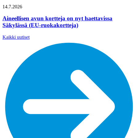
14.7.2026
Aineellisen avun kortteja on nyt haettavissa
Säkylässä (EU-ruokakortteja)
Kaikki uutiset