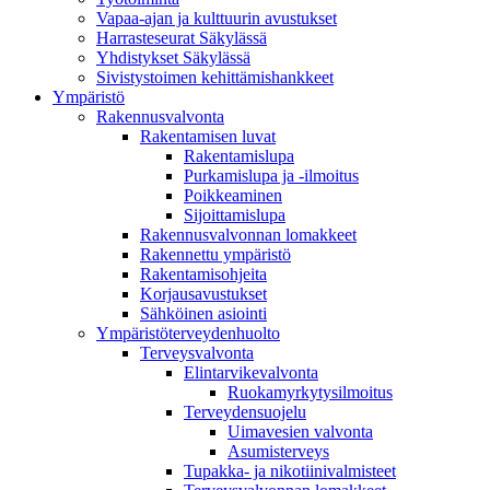
Vapaa-ajan ja kulttuurin avustukset
Harrasteseurat Säkylässä
Yhdistykset Säkylässä
Sivistystoimen kehittämishankkeet
Ympä­ristö
Rakennusvalvonta
Rakentamisen luvat
Rakentamislupa
Purkamislupa ja -ilmoitus
Poikkeaminen
Sijoittamislupa
Rakennusvalvonnan lomakkeet
Rakennettu ympäristö
Rakentamisohjeita
Korjausavustukset
Sähköinen asiointi
Ympäristöterveydenhuolto
Terveysvalvonta
Elintarvikevalvonta
Ruokamyrkytysilmoitus
Terveydensuojelu
Uimavesien valvonta
Asumisterveys
Tupakka- ja nikotiinivalmisteet