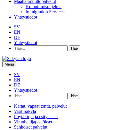
Maahanmuuttopalvelut
Kotoutumisohjelma
Immigration Services
Yhteystiedot
SV
EN
DE
Yhteystiedot
Hae
hakusanalla:
Menu
SV
EN
DE
Yhteystiedot
Hae
hakusanalla:
Kartat, vapaat tontit, palvelut
Visit Säkylä
Pöytäkirjat ja esityslistat
Viranhaltijapäätökset
Sähköiset palvelut