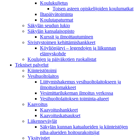
Koulukuljetus
Toisen asteen opiskelijoiden koulumatkat
Iltapäivätoiminta
Koulutapaturmat
Säkylän seudun lukio
Säkylän kansalaisopisto
Kurssit ja ilmoittautuminen
Sivistystoimen kehittämishankkeet
Köyliönjärvi – legendojen ja liikunnan
elämyskohde
Koulujen ja päiväkotien ruokalistat
Tekniset palvelut
Kiinteistötoimi
Vesihuoltolaitos
Liittymishakemus vesihuoltolaitokseen ja
ilmoituslomakkeet
Vesimittarilukeman ilmoitus verkossa
Vesihuoltolaitoksen toiminta-alueet
Kaavoitus
Kaavoitushankkeet
Kaavoituskatsaukset
Liikenneväylät
Säkylän kunnan katualueiden ja kiinteistöjen
piha-alueiden hoitourakoitsijat
Yksityistiet