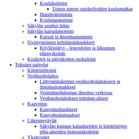
Koulukuljetus
Toisen asteen opiskelijoiden koulumatkat
Iltapäivätoiminta
Koulutapaturmat
Säkylän seudun lukio
Säkylän kansalaisopisto
Kurssit ja ilmoittautuminen
Sivistystoimen kehittämishankkeet
Köyliönjärvi – legendojen ja liikunnan
elämyskohde
Koulujen ja päiväkotien ruokalistat
Tekniset palvelut
Kiinteistötoimi
Vesihuoltolaitos
Liittymishakemus vesihuoltolaitokseen ja
ilmoituslomakkeet
Vesimittarilukeman ilmoitus verkossa
Vesihuoltolaitoksen toiminta-alueet
Kaavoitus
Kaavoitushankkeet
Kaavoituskatsaukset
Liikenneväylät
Säkylän kunnan katualueiden ja kiinteistöjen
piha-alueiden hoitourakoitsijat
Yksityistiet