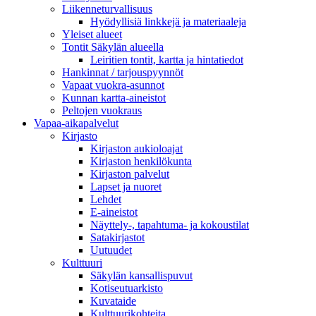
Liikenneturvallisuus
Hyödyllisiä linkkejä ja materiaaleja
Yleiset alueet
Tontit Säkylän alueella
Leiritien tontit, kartta ja hintatiedot
Hankinnat / tarjouspyynnöt
Vapaat vuokra-asunnot
Kunnan kartta-aineistot
Peltojen vuokraus
Vapaa-aika­palvelut
Kirjasto
Kirjaston aukioloajat
Kirjaston henkilökunta
Kirjaston palvelut
Lapset ja nuoret
Lehdet
E-aineistot
Näyttely-, tapahtuma- ja kokoustilat
Satakirjastot
Uutuudet
Kulttuuri
Säkylän kansallispuvut
Kotiseutuarkisto
Kuvataide
Kulttuurikohteita