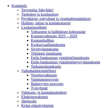
Kunta­info
Tervetuloa Säkylään!
Tiedotteet ja kuulutukset
Pöytäkirjat, esityslistat ja viranhaltijapäätökset
Hallinto, talous ja kuntakonserni
Luottamuselimet
Valtuuston ja hallituksen kokousajat
Kunnanvaltuusto 2025 – 2029
Kunnanhallitus
Keskusvaalilautakunta
Sivistyslautakunta
Tekninen lautakunta
Etelä-Satakunnan ympäristölautakunta
Etelä-Satakunnan ympäristöterveyslautakunta
Tarkastuslautakunta
Vaikuttamistoimielimet
Nuorisovaltuusto
Vammaisneuvosto
Ikääntyvien neuvosto
Työryhmät
Valtuusto- ja kuntalaisaloitteet
Elinkeinorakenne
Jätehuolto
Kelan etäpalvelupiste