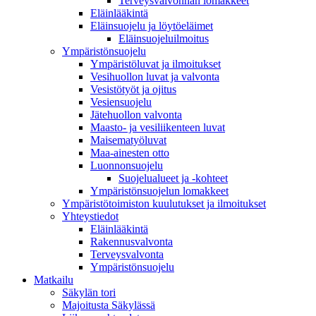
Terveysvalvonnan lomakkeet
Eläinlääkintä
Eläinsuojelu ja löytöeläimet
Eläinsuojeluilmoitus
Ympäristönsuojelu
Ympäristöluvat ja ilmoitukset
Vesihuollon luvat ja valvonta
Vesistötyöt ja ojitus
Vesiensuojelu
Jätehuollon valvonta
Maasto- ja vesiliikenteen luvat
Maisematyöluvat
Maa-ainesten otto
Luonnonsuojelu
Suojelualueet ja -kohteet
Ympäristönsuojelun lomakkeet
Ympäristötoimiston kuulutukset ja ilmoitukset
Yhteystiedot
Eläinlääkintä
Rakennusvalvonta
Terveysvalvonta
Ympäristönsuojelu
Mat­kailu
Säkylän tori
Majoitusta Säkylässä