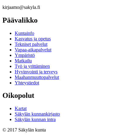
kirjaamo@sakyla.fi
Päävalikko
Kunta­info
Kasvatus ja opetus
Tekniset palvelut
Vapaa-aika­palvelut
Ympä­ristö
Mat­kailu
Työ ja yrittä­minen
Hyvinvointi ja terveys
Maahanmuuttopalvelut
Yhteystiedot
Oikopolut
Kartat
Säkylän kunnankirjasto
Säkylän kunnan intra
© 2017 Säkylän kunta