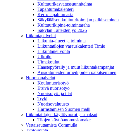
Kulttuurikasvatussuunnitelma
Tapahtumakalenteri
Kerro tapahtumasta
Säkyläläisen kulttuuritoimijan palkitseminen
Kulttuurikipinä-toimintaraha
Säkylän Taiteiden yö 2026
Liikuntapalvelut
Liikunta-alueet ja toiminta
Liikuntatilojen varauskalenteri Timle
Liikuntaneuvonta
Ulkoilu
Uimakoulut
Haastepyöräily ja muut liikuntakampanjat
Ansioituneiden urheilijoiden palkitseminen
Nuorisopalvelut
Koulunuorisotyö
Etsivä nuorisotyö
Nuorisotyö- ja tilat
Tryki
Nuorisovaltuusto
Harrastamisen Suomen malli
Liikuntatilojen käyttövuorot ja -maksut
Tilojen käyttöanomuslomake
Vertaisauttamista Commulla
Työtoiminta