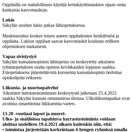
Oppilailla on mahdollisuus käyttää kertakäyttömaskien sijaan omia
kankaisia kasvomaskeja.
Lukio
Säkylän seudun lukio jatkaa lähiopetuksessa.
Maskisuositus koskee toisen asteen oppilaitosten henkilöstöä ja
oppilaita. Lukion oppilaat saavat kasvomaskit koulusta erillisen
ohjeistuksen mukaisesti.
Vapaa sivistystyö
Säkylän kansalaisopiston lähiopetus on keskeytetty aikuisten
ryhmäopetuksen osalta opiston kevätkauden loppuun saakka.
Etäopetuksena järjestettävistä kursseista kansalaisopisto tiedottaa
opiskelijoita erikseen.
Liikunta- ja nuorisopalvelut
Aikuisten harrastustoiminnan keskeytystä jatketaan 25.4.2021
saakka Säkylän kunnan omistamissa tiloissa. Ulkoliikuntapaikat ovat
avoinna omaehtoista liikkumista varten.
13-20 -vuotiaat lapset ja nuoret:
Ulko- ja sisätiloissa tapahtuva harrastustoiminta voidaan
aloittaa uudelleen 19.4.2021 alkaen kuitenkin niin, että:
• toimintaa järjestetään korkeintaan 6 hengen ryhmissä omalla