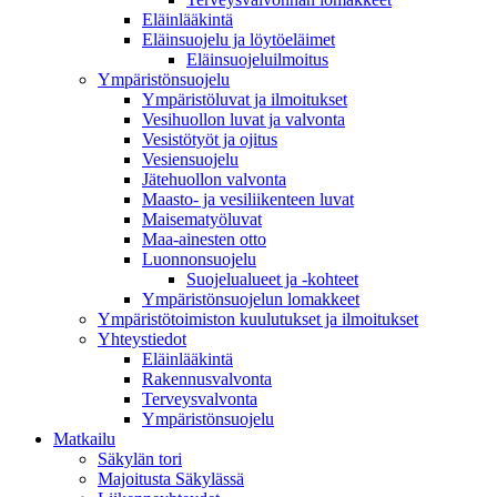
Eläinlääkintä
Eläinsuojelu ja löytöeläimet
Eläinsuojeluilmoitus
Ympäristönsuojelu
Ympäristöluvat ja ilmoitukset
Vesihuollon luvat ja valvonta
Vesistötyöt ja ojitus
Vesiensuojelu
Jätehuollon valvonta
Maasto- ja vesiliikenteen luvat
Maisematyöluvat
Maa-ainesten otto
Luonnonsuojelu
Suojelualueet ja -kohteet
Ympäristönsuojelun lomakkeet
Ympäristötoimiston kuulutukset ja ilmoitukset
Yhteystiedot
Eläinlääkintä
Rakennusvalvonta
Terveysvalvonta
Ympäristönsuojelu
Mat­kailu
Säkylän tori
Majoitusta Säkylässä