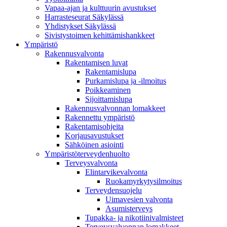
Vapaa-ajan ja kulttuurin avustukset
Harrasteseurat Säkylässä
Yhdistykset Säkylässä
Sivistystoimen kehittämishankkeet
Ympä­ristö
Rakennusvalvonta
Rakentamisen luvat
Rakentamislupa
Purkamislupa ja -ilmoitus
Poikkeaminen
Sijoittamislupa
Rakennusvalvonnan lomakkeet
Rakennettu ympäristö
Rakentamisohjeita
Korjausavustukset
Sähköinen asiointi
Ympäristöterveydenhuolto
Terveysvalvonta
Elintarvikevalvonta
Ruokamyrkytysilmoitus
Terveydensuojelu
Uimavesien valvonta
Asumisterveys
Tupakka- ja nikotiinivalmisteet
Terveysvalvonnan lomakkeet