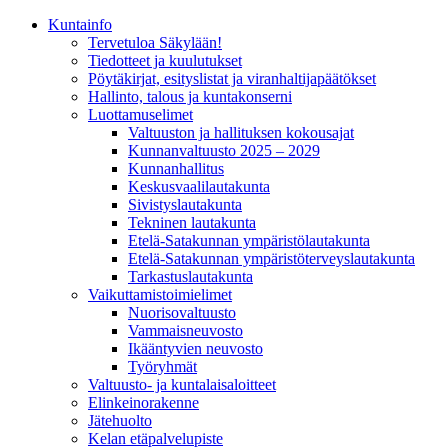
Kunta­info
Tervetuloa Säkylään!
Tiedotteet ja kuulutukset
Pöytäkirjat, esityslistat ja viranhaltijapäätökset
Hallinto, talous ja kuntakonserni
Luottamuselimet
Valtuuston ja hallituksen kokousajat
Kunnanvaltuusto 2025 – 2029
Kunnanhallitus
Keskusvaalilautakunta
Sivistyslautakunta
Tekninen lautakunta
Etelä-Satakunnan ympäristölautakunta
Etelä-Satakunnan ympäristöterveyslautakunta
Tarkastuslautakunta
Vaikuttamistoimielimet
Nuorisovaltuusto
Vammaisneuvosto
Ikääntyvien neuvosto
Työryhmät
Valtuusto- ja kuntalaisaloitteet
Elinkeinorakenne
Jätehuolto
Kelan etäpalvelupiste