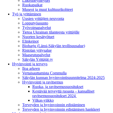
Liikenneyhteydet
Ruokapaikat
Museot ja muut kulttuurikohteet
Työ ja yrittä­minen
Uusien yrittäjien neuvonta
Lopputyöasunto
Työvoimapalvelut
Tietoa Ukrainan tilanteesta yrittäjille
Nuorten kesätyötuet
Elinkeinot
Bioharju (Länsi-Säkylän teollisuusalue)
Ristolan yritysalue
Maaseutupalvelut
Säkylän Yrittäjät ry
Hyvinvointi ja terveys
Iloa arkeen
Vertaisauttamista Commulla
Säkylän kunnan hyvinvointisuunnitelma 2024-2025
Hyvinvointi ja ravitsemus
Ruoka- ja ravitsemussuositukset
Kestävää terveyttä ruoasta – kansalliset
ravitsemussuositukset 2024
Vilkas-viikko
Terveyden ja hyvinvoinnin edistäminen
Terveyden ja hyvinvoinnin edistämisen hankkeet