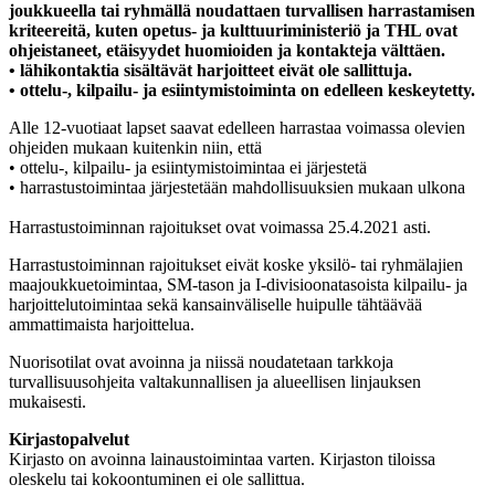
joukkueella tai ryhmällä noudattaen turvallisen harrastamisen
kriteereitä, kuten opetus- ja kulttuuriministeriö ja THL ovat
ohjeistaneet, etäisyydet huomioiden ja kontakteja välttäen.
• lähikontaktia sisältävät harjoitteet eivät ole sallittuja.
• ottelu-, kilpailu- ja esiintymistoiminta on edelleen keskeytetty.
Alle 12-vuotiaat lapset saavat edelleen harrastaa voimassa olevien
ohjeiden mukaan kuitenkin niin, että
• ottelu-, kilpailu- ja esiintymistoimintaa ei järjestetä
• harrastustoimintaa järjestetään mahdollisuuksien mukaan ulkona
Harrastustoiminnan rajoitukset ovat voimassa 25.4.2021 asti.
Harrastustoiminnan rajoitukset eivät koske yksilö- tai ryhmälajien
maajoukkuetoimintaa, SM-tason ja I-divisioonatasoista kilpailu- ja
harjoittelutoimintaa sekä kansainväliselle huipulle tähtäävää
ammattimaista harjoittelua.
Nuorisotilat ovat avoinna ja niissä noudatetaan tarkkoja
turvallisuusohjeita valtakunnallisen ja alueellisen linjauksen
mukaisesti.
Kirjastopalvelut
Kirjasto on avoinna lainaustoimintaa varten. Kirjaston tiloissa
oleskelu tai kokoontuminen ei ole sallittua.