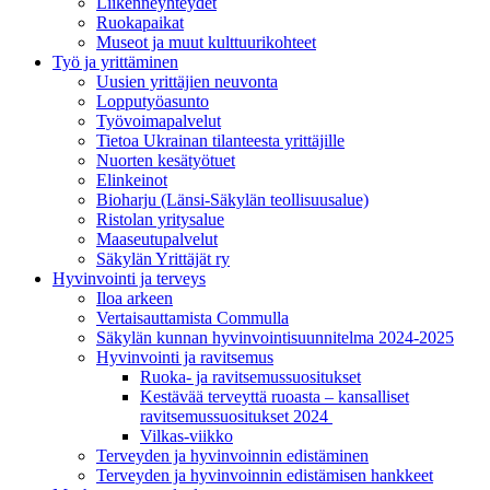
Liikenneyhteydet
Ruokapaikat
Museot ja muut kulttuurikohteet
Työ ja yrittä­minen
Uusien yrittäjien neuvonta
Lopputyöasunto
Työvoimapalvelut
Tietoa Ukrainan tilanteesta yrittäjille
Nuorten kesätyötuet
Elinkeinot
Bioharju (Länsi-Säkylän teollisuusalue)
Ristolan yritysalue
Maaseutupalvelut
Säkylän Yrittäjät ry
Hyvinvointi ja terveys
Iloa arkeen
Vertaisauttamista Commulla
Säkylän kunnan hyvinvointisuunnitelma 2024-2025
Hyvinvointi ja ravitsemus
Ruoka- ja ravitsemussuositukset
Kestävää terveyttä ruoasta – kansalliset
ravitsemussuositukset 2024
Vilkas-viikko
Terveyden ja hyvinvoinnin edistäminen
Terveyden ja hyvinvoinnin edistämisen hankkeet