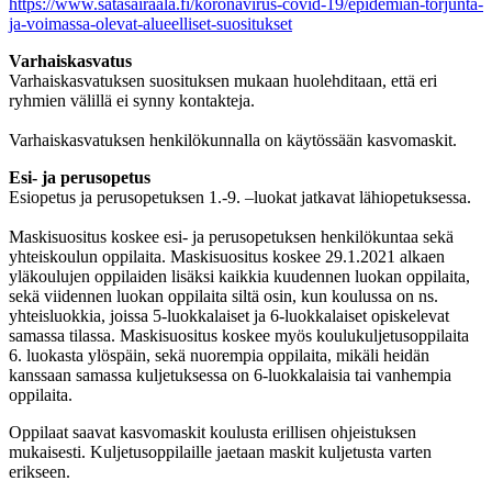
https://www.satasairaala.fi/koronavirus-covid-19/epidemian-torjunta-
ja-voimassa-olevat-alueelliset-suositukset
Varhaiskasvatus
Varhaiskasvatuksen suosituksen mukaan huolehditaan, että eri
ryhmien välillä ei synny kontakteja.
Varhaiskasvatuksen henkilökunnalla on käytössään kasvomaskit.
Esi- ja perusopetus
Esiopetus ja perusopetuksen 1.-9. –luokat jatkavat lähiopetuksessa.
Maskisuositus koskee esi- ja perusopetuksen henkilökuntaa sekä
yhteiskoulun oppilaita. Maskisuositus koskee 29.1.2021 alkaen
yläkoulujen oppilaiden lisäksi kaikkia kuudennen luokan oppilaita,
sekä viidennen luokan oppilaita siltä osin, kun koulussa on ns.
yhteisluokkia, joissa 5-luokkalaiset ja 6-luokkalaiset opiskelevat
samassa tilassa. Maskisuositus koskee myös koulukuljetusoppilaita
6. luokasta ylöspäin, sekä nuorempia oppilaita, mikäli heidän
kanssaan samassa kuljetuksessa on 6-luokkalaisia tai vanhempia
oppilaita.
Oppilaat saavat kasvomaskit koulusta erillisen ohjeistuksen
mukaisesti. Kuljetusoppilaille jaetaan maskit kuljetusta varten
erikseen.